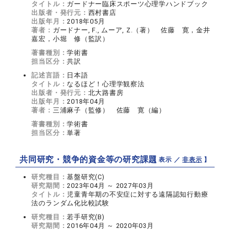
タイトル：
ガードナー臨床スポーツ心理学ハンドブック
出版者・発行元：
西村書店
出版年月：
2018年05月
著者：
ガードナー, F., ムーア, Z.（著） 佐藤 寛，金井
嘉宏，小堀 修（監訳）
著書種別：
学術書
担当区分：
共訳
記述言語：
日本語
タイトル：
なるほど！心理学観察法
出版者・発行元：
北大路書房
出版年月：
2018年04月
著者：
三浦麻子（監修） 佐藤 寛（編）
著書種別：
学術書
担当区分：
単著
共同研究・競争的資金等の研究課題
【 表示 ／
非表示
】
研究種目：
基盤研究(C)
研究期間：
2023年04月 ～ 2027年03月
タイトル：
児童青年期の不安症に対する遠隔認知行動療
法のランダム化比較試験
研究種目：
若手研究(B)
研究期間：
2016年04月 ～ 2020年03月