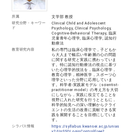
所属
文学部 教授
研究分野・キーワー
Clinical Child and Adolescent
ド
Psychology, Clinical Psychology,
Cognitive-Behavioral Therapy, 臨床
児童青年心理学, 臨床心理学, 認知行
動療法
教育研究内容
私の専門は臨床心理学で，子どもか
ら大人まで幅広い年齢層の心の問題
に関する研究と実践に携わっていま
す。特に認知行動療法の視点に基づ
いた心理学的技法を，臨床心理学，
教育心理学，精神医学，スポーツ心
理学といった分野に応用していま
す。科学者-実践家モデル（scientist-
practitioner model）の考え方を大切
にしながら，実践に役立てることを
視野に入れた研究を行うとともに，
科学的知見への深い理解からクライ
エントの生活の改善に貢献できる実
践を展開することを目標にしていま
す。
シラバス情報
https://syllabus.kwansei.ac.jp/unias
v2/UnSSOLoginControlFree?