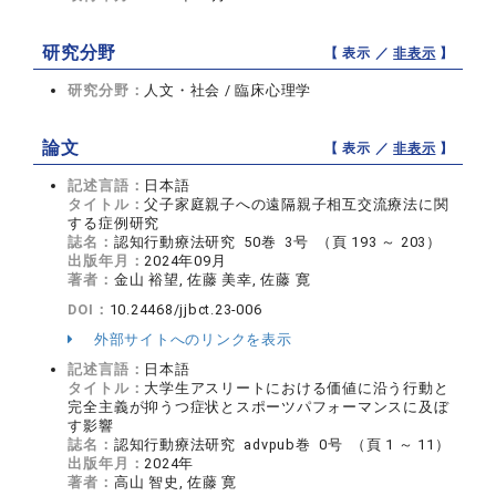
研究分野
【 表示 ／
非表示
】
研究分野：
人文・社会 / 臨床心理学
論文
【 表示 ／
非表示
】
記述言語：
日本語
タイトル：
父子家庭親子への遠隔親子相互交流療法に関
する症例研究
誌名：
認知行動療法研究 50巻 3号 （頁 193 ～ 203）
出版年月：
2024年09月
著者：
金山 裕望, 佐藤 美幸, 佐藤 寛
DOI：
10.24468/jjbct.23-006
外部サイトへのリンクを表示
記述言語：
日本語
タイトル：
大学生アスリートにおける価値に沿う行動と
完全主義が抑うつ症状とスポーツパフォーマンスに及ぼ
す影響
誌名：
認知行動療法研究 advpub巻 0号 （頁 1 ～ 11）
出版年月：
2024年
著者：
高山 智史, 佐藤 寛