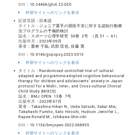
DOI：
10.24468/jjbct.22-020
外部サイトへのリンクを表示
記述言語：
日本語
タイトル：
ジュニア選手の競技不安に対する認知行動療
法プログラムの予備的検討
誌名：
スポーツ心理学研究 50巻 2号 （頁 51 ～ 61）
出版年月：
2023年09月
著者：
栗林 千聡, 武部 匡也, 佐藤 寛
DOI：
10.4146/jjspopsy.2023-2015
外部サイトへのリンクを表示
タイトル：
Randomised controlled trial of cultural-
adapted and programme-adopted cognitive behavioural
therapy for children and adolescents' anxiety in Japan:
protocol for a Multi-, Inter-, and Cross-cultural Clinical
Child Study (MIXCS)
誌名：
BMJ OPEN 13巻 7号
出版年月：
2023年07月
著者：
Takashina Hikari N., Ueda Satsuki, Sakai Mie,
Takahashi Fumito, Sato Hiroshi, Hudson Jennifer L.,
Rapee Ronald M., Ishikawa Shin-ichi
DOI：
10.1136/bmjopen-2022-068855
外部サイトへのリンクを表示