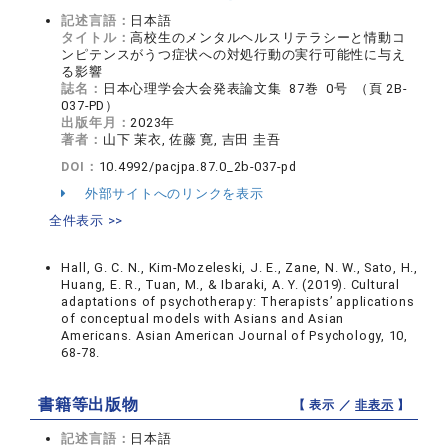
記述言語：
日本語
タイトル：
高校生のメンタルヘルスリテラシーと情動コ
ンピテンスがうつ症状への対処行動の実行可能性に与え
る影響
誌名：
日本心理学会大会発表論文集 87巻 0号 （頁 2B-
037-PD）
出版年月：
2023年
著者：
山下 茉衣, 佐藤 寛, 吉田 圭吾
DOI：
10.4992/pacjpa.87.0_2b-037-pd
外部サイトへのリンクを表示
全件表示 >>
Hall, G. C. N., Kim-Mozeleski, J. E., Zane, N. W., Sato, H.,
Huang, E. R., Tuan, M., & Ibaraki, A. Y. (2019). Cultural
adaptations of psychotherapy: Therapists’ applications
of conceptual models with Asians and Asian
Americans. Asian American Journal of Psychology, 10,
68-78.
書籍等出版物
【 表示 ／
非表示
】
記述言語：
日本語