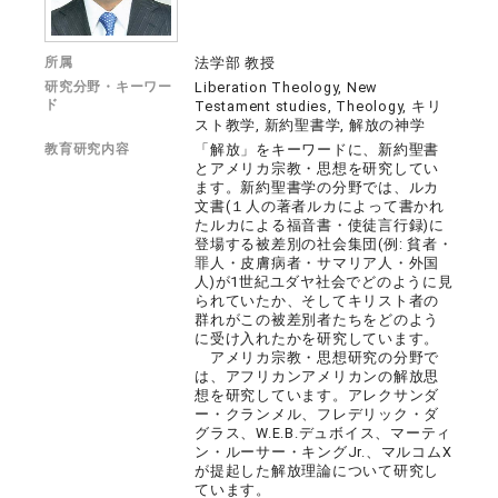
所属
法学部 教授
研究分野・キーワー
Liberation Theology, New
ド
Testament studies, Theology, キリ
スト教学, 新約聖書学, 解放の神学
教育研究内容
「解放」をキーワードに、新約聖書
とアメリカ宗教・思想を研究してい
ます。新約聖書学の分野では、ルカ
文書(１人の著者ルカによって書かれ
たルカによる福音書・使徒言行録)に
登場する被差別の社会集団(例: 貧者・
罪人・皮膚病者・サマリア人・外国
人)が1世紀ユダヤ社会でどのように見
られていたか、そしてキリスト者の
群れがこの被差別者たちをどのよう
に受け入れたかを研究しています。
アメリカ宗教・思想研究の分野で
は、アフリカンアメリカンの解放思
想を研究しています。アレクサンダ
ー・クランメル、フレデリック・ダ
グラス、W.E.B.デュボイス、マーティ
ン・ルーサー・キングJr.、マルコムX
が提起した解放理論について研究し
ています。