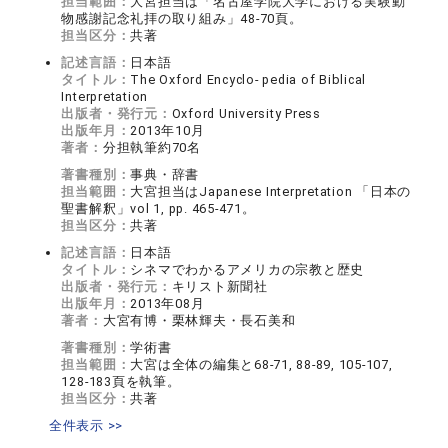
担当範囲：
大宮担当は「名古屋学院大学における実験動
物感謝記念礼拝の取り組み」48-70頁。
担当区分：
共著
記述言語：
日本語
タイトル：
The Oxford Encyclo- pedia of Biblical
Interpretation
出版者・発行元：
Oxford University Press
出版年月：
2013年10月
著者：
分担執筆約70名
著書種別：
事典・辞書
担当範囲：
大宮担当はJapanese Interpretation 「日本の
聖書解釈」vol 1, pp. 465-471。
担当区分：
共著
記述言語：
日本語
タイトル：
シネマでわかるアメリカの宗教と歴史
出版者・発行元：
キリスト新聞社
出版年月：
2013年08月
著者：
大宮有博・栗林輝夫・長石美和
著書種別：
学術書
担当範囲：
大宮は全体の編集と68-71, 88-89, 105-107,
128-183頁を執筆。
担当区分：
共著
全件表示 >>