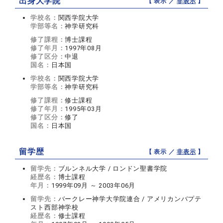
出身大学院
【 表示 ／
非表示
】
学校名：
関西学院大学
学部等名：
神学研究科
修了課程：
博士課程
修了年月：
1997年08月
修了区分：
中退
国名：
日本国
学校名：
関西学院大学
学部等名：
神学研究科
修了課程：
修士課程
修了年月：
1995年03月
修了区分：
修了
国名：
日本国
留学歴
【 表示 ／
非表示
】
留学先：
ブルンネル大学 / ロンドン聖書学院
経歴名：
博士課程
年月：
1999年09月 ～ 2003年06月
留学先：
バークレー神学大学院連合 / アメリカンバプテ
スト西部神学校
経歴名：
修士課程