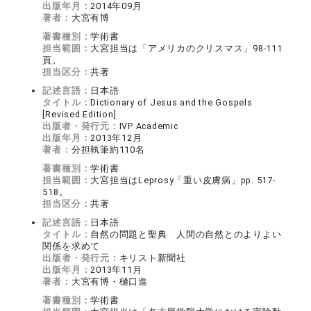
出版年月：
2014年09月
著者：
大宮有博
著書種別：
学術書
担当範囲：
大宮担当は「アメリカのクリスマス」98-111
頁。
担当区分：
共著
記述言語：
日本語
タイトル：
Dictionary of Jesus and the Gospels
[Revised Edition]
出版者・発行元：
IVP Academic
出版年月：
2013年12月
著者：
分担執筆約110名
著書種別：
学術書
担当範囲：
大宮担当はLeprosy「重い皮膚病」pp. 517-
518。
担当区分：
共著
記述言語：
日本語
タイトル：
自然の問題と聖典 人間の自然とのよりよい
関係を求めて
出版者・発行元：
キリスト新聞社
出版年月：
2013年11月
著者：
大宮有博・樋口進
著書種別：
学術書