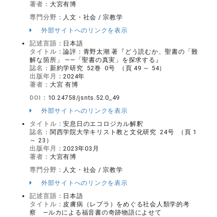
著者：
大宮有博
専門分野：
人文・社会 / 宗教学
外部サイトへのリンクを表示
記述言語：
日本語
タイトル：
論評：青野太潮 著『どう読むか、聖書の「難
解な箇所」 ――「聖書の真実」を探求する』
誌名：
新約学研究 52巻 0号 （頁 49 ～ 54）
出版年月：
2024年
著者：
大宮 有博
DOI：
10.24758/jsnts.52.0_49
外部サイトへのリンクを表示
タイトル：
安息日のエコロジカル解釈
誌名：
関西学院大学キリスト教と文化研究 24号 （頁 1
～ 23）
出版年月：
2023年03月
著者：
大宮有博
専門分野：
人文・社会 / 宗教学
外部サイトへのリンクを表示
記述言語：
日本語
タイトル：
皮膚病（レプラ）をめぐる社会人類学的考
察 ―ルカによる福音書の奇跡物語によせて