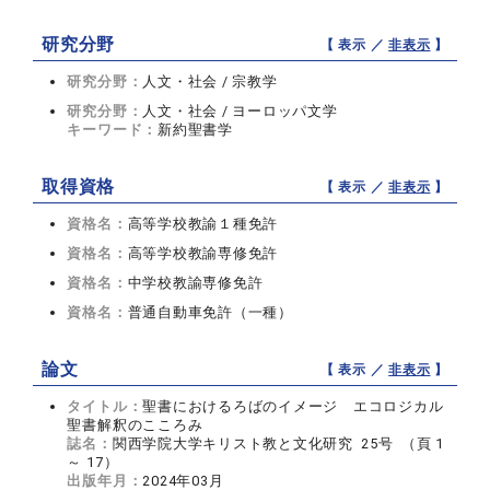
研究分野
【 表示 ／
非表示
】
研究分野：
人文・社会 / 宗教学
研究分野：
人文・社会 / ヨーロッパ文学
キーワード：
新約聖書学
取得資格
【 表示 ／
非表示
】
資格名：
高等学校教諭１種免許
資格名：
高等学校教諭専修免許
資格名：
中学校教諭専修免許
資格名：
普通自動車免許（一種）
論文
【 表示 ／
非表示
】
タイトル：
聖書におけるろばのイメージ エコロジカル
聖書解釈のこころみ
誌名：
関西学院大学キリスト教と文化研究 25号 （頁 1
～ 17）
出版年月：
2024年03月