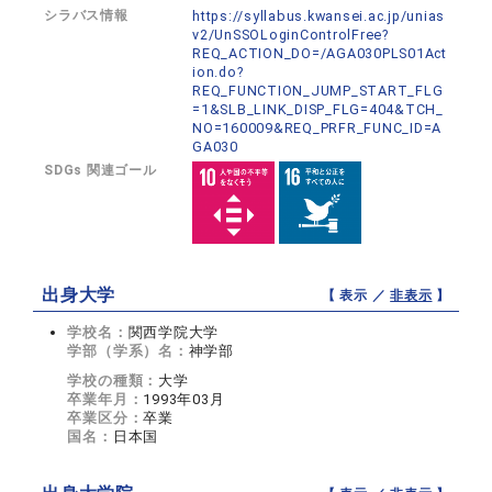
シラバス情報
https://syllabus.kwansei.ac.jp/unias
v2/UnSSOLoginControlFree?
REQ_ACTION_DO=/AGA030PLS01Act
ion.do?
REQ_FUNCTION_JUMP_START_FLG
=1&SLB_LINK_DISP_FLG=404&TCH_
NO=160009&REQ_PRFR_FUNC_ID=A
GA030
SDGs 関連ゴール
出身大学
【 表示 ／
非表示
】
学校名：
関西学院大学
学部（学系）名：
神学部
学校の種類：
大学
卒業年月：
1993年03月
卒業区分：
卒業
国名：
日本国