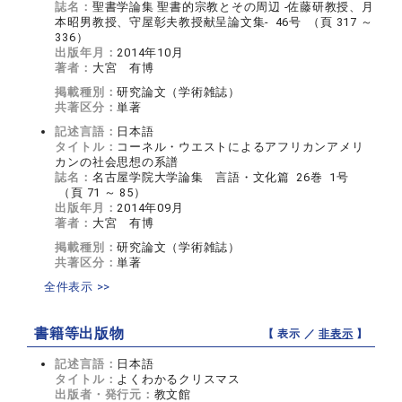
誌名：
聖書学論集 聖書的宗教とその周辺 -佐藤研教授、月
本昭男教授、守屋彰夫教授献呈論文集- 46号 （頁 317 ～
336）
出版年月：
2014年10月
著者：
大宮 有博
掲載種別：
研究論文（学術雑誌）
共著区分：
単著
記述言語：
日本語
タイトル：
コーネル・ウエストによるアフリカンアメリ
カンの社会思想の系譜
誌名：
名古屋学院大学論集 言語・文化篇 26巻 1号
（頁 71 ～ 85）
出版年月：
2014年09月
著者：
大宮 有博
掲載種別：
研究論文（学術雑誌）
共著区分：
単著
全件表示 >>
書籍等出版物
【 表示 ／
非表示
】
記述言語：
日本語
タイトル：
よくわかるクリスマス
出版者・発行元：
教文館