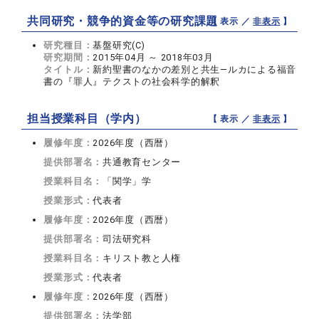
共同研究・競争的資金等の研究課題
【 表示 ／
非表示
】
研究種目：
基盤研究(C)
研究期間：
2015年04月 ～ 2018年03月
タイトル：
新約聖書のなかの差別と共生―ルカによる福音
書の『罪人』テクストの社会科学的解釈
担当授業科目（学内）
【 表示 ／
非表示
】
履修年度：
2026年度（西暦）
提供部署名：
共通教育センター
授業科目名：
「関学」学
授業形式：
代表者
履修年度：
2026年度（西暦）
提供部署名：
司法研究科
授業科目名：
キリスト教と人権
授業形式：
代表者
履修年度：
2026年度（西暦）
提供部署名：
法学部