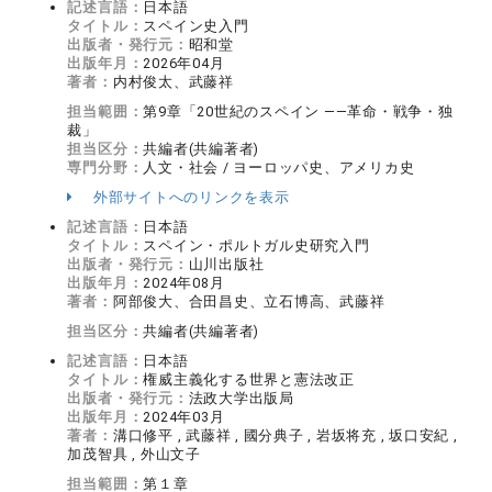
記述言語：
日本語
タイトル：
スペイン史入門
出版者・発行元：
昭和堂
出版年月：
2026年04月
著者：
内村俊太、武藤祥
担当範囲：
第9章「20世紀のスペイン ――革命・戦争・独
裁」
担当区分：
共編者(共編著者)
専門分野：
人文・社会 / ヨーロッパ史、アメリカ史
外部サイトへのリンクを表示
記述言語：
日本語
タイトル：
スペイン・ポルトガル史研究入門
出版者・発行元：
山川出版社
出版年月：
2024年08月
著者：
阿部俊大、合田昌史、立石博高、武藤祥
担当区分：
共編者(共編著者)
記述言語：
日本語
タイトル：
権威主義化する世界と憲法改正
出版者・発行元：
法政大学出版局
出版年月：
2024年03月
著者：
溝口修平 , 武藤祥 , 國分典子 , 岩坂将充 , 坂口安紀 ,
加茂智具 , 外山文子
担当範囲：
第１章