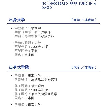
NO=160008&REQ_PRFR_FUNC_ID=A
GA030
出身大学
【 表示 ／
非表示
】
学校名：
立教大学
学部（学系）名：
法学部
学科・専攻等名：
政治学科
学校の種類：
大学
卒業年月：
2000年03月
卒業区分：
卒業
国名：
日本国
出身大学院
【 表示 ／
非表示
】
学校名：
東京大学
学部等名：
法学政治学研究科
修了課程：
博士課程
修了年月：
2008年03月
修了区分：
単位取得満期退学
国名：
日本国
学校名：
東京大学