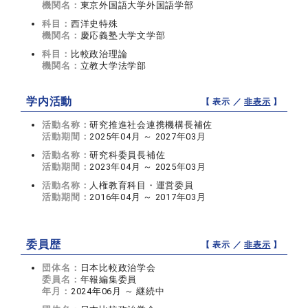
機関名：
東京外国語大学外国語学部
科目：
西洋史特殊
機関名：
慶応義塾大学文学部
科目：
比較政治理論
機関名：
立教大学法学部
学内活動
【 表示 ／
非表示
】
活動名称：
研究推進社会連携機構長補佐
活動期間：
2025年04月 ～ 2027年03月
活動名称：
研究科委員長補佐
活動期間：
2023年04月 ～ 2025年03月
活動名称：
人権教育科目・運営委員
活動期間：
2016年04月 ～ 2017年03月
委員歴
【 表示 ／
非表示
】
団体名：
日本比較政治学会
委員名：
年報編集委員
年月：
2024年06月 ～ 継続中