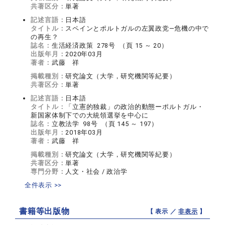
共著区分：
単著
記述言語：
日本語
タイトル：
スペインとポルトガルの左翼政党—危機の中で
の再生？
誌名：
生活経済政策 278号 （頁 15 ～ 20）
出版年月：
2020年03月
著者：
武藤 祥
掲載種別：
研究論文（大学，研究機関等紀要）
共著区分：
単著
記述言語：
日本語
タイトル：
「立憲的独裁」の政治的動態ーポルトガル・
新国家体制下での大統領選挙を中心に
誌名：
立教法学 98号 （頁 145 ～ 197）
出版年月：
2018年03月
著者：
武藤 祥
掲載種別：
研究論文（大学，研究機関等紀要）
共著区分：
単著
専門分野：
人文・社会 / 政治学
全件表示 >>
書籍等出版物
【 表示 ／
非表示
】