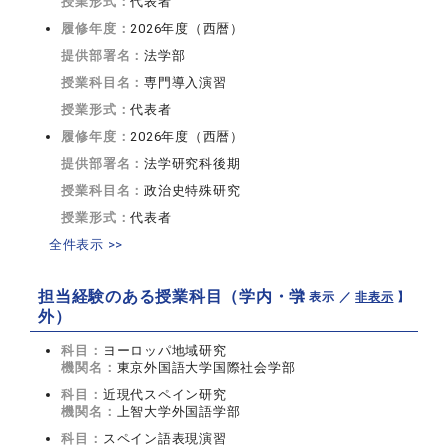
授業形式：
代表者
履修年度：
2026年度（西暦）
提供部署名：
法学部
授業科目名：
専門導入演習
授業形式：
代表者
履修年度：
2026年度（西暦）
提供部署名：
法学研究科後期
授業科目名：
政治史特殊研究
授業形式：
代表者
全件表示 >>
担当経験のある授業科目（学内・学
【 表示 ／
非表示
】
外）
科目：
ヨーロッパ地域研究
機関名：
東京外国語大学国際社会学部
科目：
近現代スペイン研究
機関名：
上智大学外国語学部
科目：
スペイン語表現演習