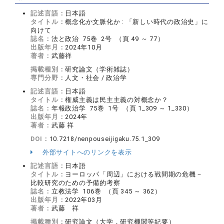
記述言語：
日本語
タイトル：
概念化か文脈化か : 「新しい時代の政治史」に
向けて
誌名：
法と政治 75巻 2号 （頁 49 ～ 77）
出版年月：
2024年10月
著者：
武藤祥
掲載種別：
研究論文（学術雑誌）
専門分野：
人文・社会 / 政治学
記述言語：
日本語
タイトル：
権威主義は民主主義の対概念か？
誌名：
年報政治学 75巻 1号 （頁 1_309 ～ 1_330）
出版年月：
2024年
著者：
武藤 祥
DOI：
10.7218/nenpouseijigaku.75.1_309
外部サイトへのリンクを表示
記述言語：
日本語
タイトル：
ヨーロッパ「周辺」における戦間期の危機－
比較研究のための予備的考察
誌名：
立教法学 106巻 （頁 345 ～ 362）
出版年月：
2022年03月
著者：
武藤 祥
掲載種別：
研究論文（大学，研究機関等紀要）