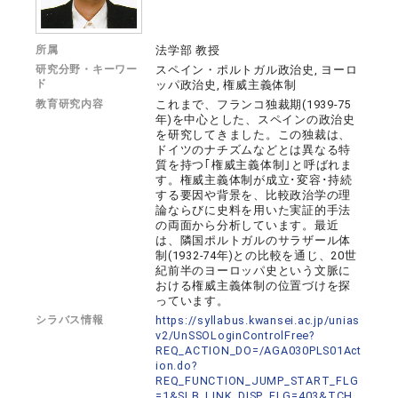
所属
法学部 教授
研究分野・キーワー
スペイン・ポルトガル政治史, ヨーロ
ド
ッパ政治史, 権威主義体制
教育研究内容
これまで、フランコ独裁期(1939-75
年)を中心とした、スペインの政治史
を研究してきました。この独裁は、
ドイツのナチズムなどとは異なる特
質を持つ｢権威主義体制｣と呼ばれま
す。権威主義体制が成立･変容･持続
する要因や背景を、比較政治学の理
論ならびに史料を用いた実証的手法
の両面から分析しています。最近
は、隣国ポルトガルのサラザール体
制(1932-74年)との比較を通じ、20世
紀前半のヨーロッパ史という文脈に
おける権威主義体制の位置づけを探
っています。
シラバス情報
https://syllabus.kwansei.ac.jp/unias
v2/UnSSOLoginControlFree?
REQ_ACTION_DO=/AGA030PLS01Act
ion.do?
REQ_FUNCTION_JUMP_START_FLG
=1&SLB_LINK_DISP_FLG=403&TCH_