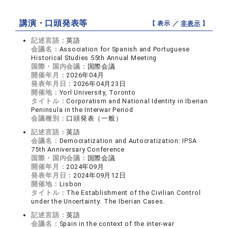
講演・口頭発表等
【 表示 ／
非表示
】
記述言語：
英語
会議名：
Association for Spanish and Portuguese
Historical Studies 55th Annual Meeting
国際・国内会議：
国際会議
開催年月：
2026年04月
発表年月日：
2026年04月23日
開催地：
Yorl University, Toronto
タイトル：
Corporatism and National Identity in Iberian
Peninsula in the Interwar Period
会議種別：
口頭発表（一般）
記述言語：
英語
会議名：
Democratization and Autocratization: IPSA
75th Anniversary Conference
国際・国内会議：
国際会議
開催年月：
2024年09月
発表年月日：
2024年09月12日
開催地：
Lisbon
タイトル：
The Establishment of the Civilian Control
under the Uncertainty: The Iberian Cases.
記述言語：
英語
会議名：
Spain in the context of the inter-war