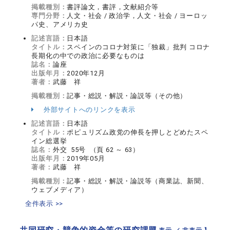
掲載種別：
書評論文，書評，文献紹介等
専門分野：
人文・社会 / 政治学，人文・社会 / ヨーロッ
パ史、アメリカ史
記述言語：
日本語
タイトル：
スペインのコロナ対策に「独裁」批判 コロナ
⻑期化の中での政治に必要なものは
誌名：
論座
出版年月：
2020年12月
著者：
武藤 祥
掲載種別：
記事・総説・解説・論説等（その他）
外部サイトへのリンクを表示
記述言語：
日本語
タイトル：
ポピュリズム政党の伸長を押しとどめたスペ
イン総選挙
誌名：
外交 55号 （頁 62 ～ 63）
出版年月：
2019年05月
著者：
武藤 祥
掲載種別：
記事・総説・解説・論説等（商業誌、新聞、
ウェブメディア）
全件表示 >>