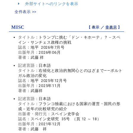
外部サイトへのリンクを表示
全件表示 >>
MISC
【 表示 ／
非表示
】
タイトル：
トランプに挑む「ドン・キホーテ」？－スペ
イン・サンチェス政権の挑戦
誌名：
地平 2026年7月号
出版年月：
2026年06月
著者：
武藤 祥
記述言語：
日本語
タイトル：
右傾化と政治的無関心とのはざまで――ポルト
ガル政治の変化
誌名：
地平 2025年12月号
出版年月：
2025年11月
著者：
武藤祥
記述言語：
日本語
タイトル：
フランコ独裁における国家の運営・国民の形
成－近年の比較研究の紹介
出版者・発行元：
スペイン史学会
誌名：
スペイン史研究 35号 （頁 12 ～ 18）
出版年月：
2021年12月
著者：
武藤 祥