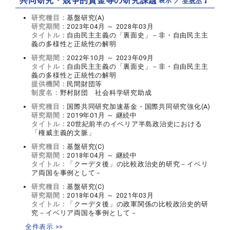
共同研究・競争的資金等の研究課題
【 表示 ／
非表示
】
研究種目：
基盤研究(A)
研究期間：
2023年04月 ～ 2028年03月
タイトル：
自由民主主義の「裏面史」－非・自由民主主
義の多様性と正統性の解明
研究期間：
2022年10月 ～ 2023年09月
タイトル：
自由民主主義の「裏面史」－非・自由民主主
義の多様性と正統性の解明
提供機関：
民間財団等
制度名：
野村財団 社会科学研究助成
研究種目：
国際共同研究加速基金・国際共同研究強化(A)
研究期間：
2019年01月 ～ 継続中
タイトル：
20世紀前半のイベリア半島政治史における
「権威主義的文脈」
研究種目：
基盤研究(C)
研究期間：
2018年04月 ～ 継続中
タイトル：
「クーデタ後」の比較政治史的研究－イベリ
ア両国を事例として－
研究種目：
基盤研究(C)
研究期間：
2018年04月 ～ 2021年03月
タイトル：
「クーデタ後」の政軍関係の比較政治史的研
究－イベリア両国を事例として－
全件表示 >>