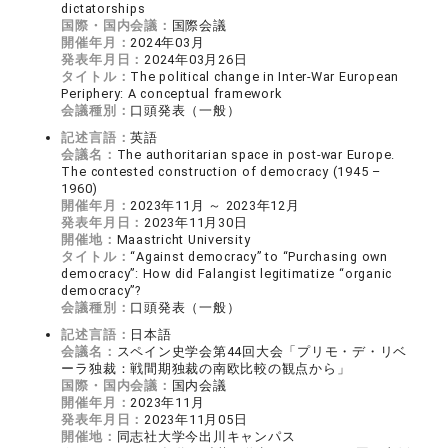
dictatorships
国際・国内会議：
国際会議
開催年月：
2024年03月
発表年月日：
2024年03月26日
タイトル：
The political change in Inter-War European
Periphery: A conceptual framework
会議種別：
口頭発表（一般）
記述言語：
英語
会議名：
The authoritarian space in post-war Europe.
The contested construction of democracy (1945 –
1960)
開催年月：
2023年11月 ～ 2023年12月
発表年月日：
2023年11月30日
開催地：
Maastricht University
タイトル：
“Against democracy” to “Purchasing own
democracy”: How did Falangist legitimatize “organic
democracy”?
会議種別：
口頭発表（一般）
記述言語：
日本語
会議名：
スペイン史学会第44回大会「プリモ・デ・リベ
ーラ独裁：戦間期独裁の南欧比較の観点から」
国際・国内会議：
国内会議
開催年月：
2023年11月
発表年月日：
2023年11月05日
開催地：
同志社大学今出川キャンパス