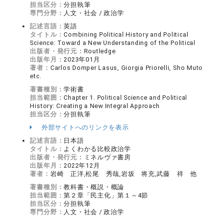
担当区分：
分担執筆
専門分野：
人文・社会 / 政治学
記述言語：
英語
タイトル：
Combining Political History and Political
Science: Toward a New Understanding of the Political
出版者・発行元：
Routledge
出版年月：
2023年01月
著者：
Carlos Domper Lasus, Giorgia Priorelli, Sho Muto
etc.
著書種別：
学術書
担当範囲：
Chapter 1. Political Science and Political
History: Creating a New Integral Approach
担当区分：
分担執筆
外部サイトへのリンクを表示
記述言語：
日本語
タイトル：
よくわかる比較政治学
出版者・発行元：
ミネルヴァ書房
出版年月：
2022年12月
著者：
岩崎 正洋,松尾 秀哉,岩坂 将充,武藤 祥 他
著書種別：
教科書・概説・概論
担当範囲：
第２章「民主化」第１～4節
担当区分：
分担執筆
専門分野：
人文・社会 / 政治学