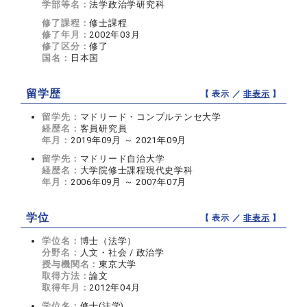
学部等名：
法学政治学研究科
修了課程：
修士課程
修了年月：
2002年03月
修了区分：
修了
国名：
日本国
留学歴
【 表示 ／
非表示
】
留学先：
マドリード・コンプルテンセ大学
経歴名：
客員研究員
年月：
2019年09月 ～ 2021年09月
留学先：
マドリード自治大学
経歴名：
大学院修士課程現代史学科
年月：
2006年09月 ～ 2007年07月
学位
【 表示 ／
非表示
】
学位名：
博士（法学）
分野名：
人文・社会 / 政治学
授与機関名：
東京大学
取得方法：
論文
取得年月：
2012年04月
学位名：
修士(法学)