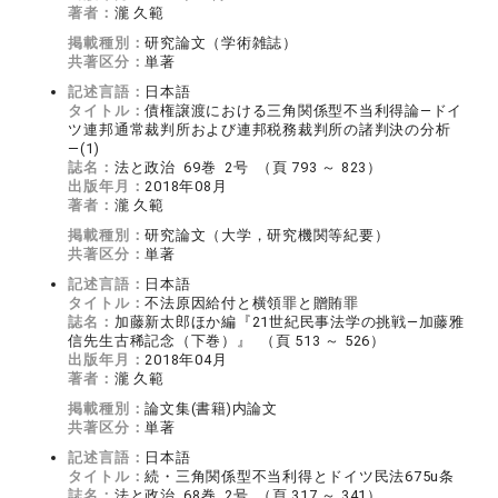
著者：
瀧 久範
掲載種別：
研究論文（学術雑誌）
共著区分：
単著
記述言語：
日本語
タイトル：
債権譲渡における三角関係型不当利得論―ドイ
ツ連邦通常裁判所および連邦税務裁判所の諸判決の分析
―(1)
誌名：
法と政治 69巻 2号 （頁 793 ～ 823）
出版年月：
2018年08月
著者：
瀧 久範
掲載種別：
研究論文（大学，研究機関等紀要）
共著区分：
単著
記述言語：
日本語
タイトル：
不法原因給付と横領罪と贈賄罪
誌名：
加藤新太郎ほか編『21世紀民事法学の挑戦―加藤雅
信先生古稀記念（下巻）』 （頁 513 ～ 526）
出版年月：
2018年04月
著者：
瀧 久範
掲載種別：
論文集(書籍)内論文
共著区分：
単著
記述言語：
日本語
タイトル：
続・三角関係型不当利得とドイツ民法675u条
誌名：
法と政治 68巻 2号 （頁 317 ～ 341）