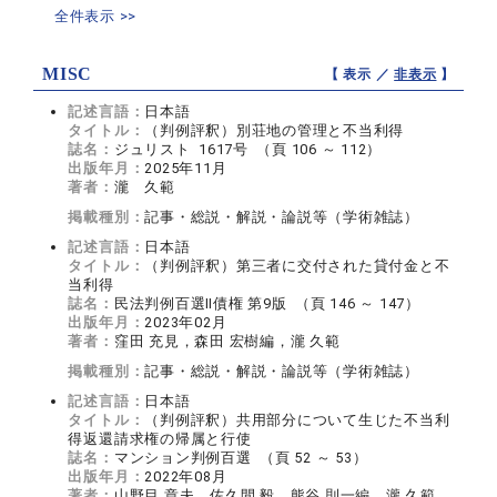
全件表示 >>
MISC
【 表示 ／
非表示
】
記述言語：
日本語
タイトル：
（判例評釈）別荘地の管理と不当利得
誌名：
ジュリスト 1617号 （頁 106 ～ 112）
出版年月：
2025年11月
著者：
瀧 久範
掲載種別：
記事・総説・解説・論説等（学術雑誌）
記述言語：
日本語
タイトル：
（判例評釈）第三者に交付された貸付金と不
当利得
誌名：
民法判例百選Ⅱ債権 第9版 （頁 146 ～ 147）
出版年月：
2023年02月
著者：
窪田 充見，森田 宏樹編，瀧 久範
掲載種別：
記事・総説・解説・論説等（学術雑誌）
記述言語：
日本語
タイトル：
（判例評釈）共用部分について生じた不当利
得返還請求権の帰属と行使
誌名：
マンション判例百選 （頁 52 ～ 53）
出版年月：
2022年08月
著者：
山野目 章夫，佐久間 毅，熊谷 則一編，瀧 久範