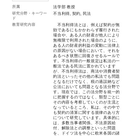
所属
法学部 教授
研究分野・キーワー
不当利得, 契約, 民法
ド
教育研究内容
不当利得法とは、例えば契約が無
効であるにもかかわらず履行された
場合や、ある人の財産が他人により
無権限で利用された場合のように、
ある人の財産的利益の変動に法律上
の原因がない場合において、それを
あるべき状態に回復させるルールで
す。不当利得の一般規定は私法の一
般法である民法に置かれています
が、不当利得法は、商法や消費者契
約法といったその他の私法でも問題
となるだけでなく、税の過誤納など
公法においても問題となる法分野で
す。現在では、この法分野を統一的
に把握するのではなく、類型ごとに
その内容を考察していくのが主流と
なっているところ、私は、その中で
も契約の清算に関する規律のあり方
について研究しています。具体的に
は、多数当事者関係、不法原因給
付、解除法との調整といった問題
を、ドイツ法を中心に欧米各国の諸