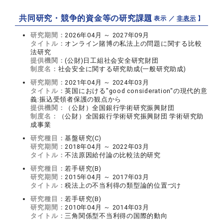
共同研究・競争的資金等の研究課題
【 表示 ／
非表示
】
研究期間：
2026年04月 ～ 2027年09月
タイトル：
オンライン賭博の私法上の問題に関する比較
法研究
提供機関：
(公財)日工組社会安全研究財団
制度名：
社会安全に関する研究助成(一般研究助成)
研究期間：
2021年04月 ～ 2024年03月
タイトル：
英国における"good consideration"の現代的意
義:振込受領者保護の観点から
提供機関：
（公財）全国銀行学術研究振興財団
制度名：
（公財）全国銀行学術研究振興財団 学術研究助
成事業
研究種目：
基盤研究(C)
研究期間：
2018年04月 ～ 2022年03月
タイトル：
不法原因給付論の比較法的研究
研究種目：
若手研究(B)
研究期間：
2015年04月 ～ 2017年03月
タイトル：
税法上の不当利得の類型論的位置づけ
研究種目：
若手研究(B)
研究期間：
2010年04月 ～ 2014年03月
タイトル：
三角関係型不当利得の国際的動向