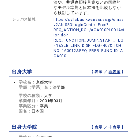
法や、共通参照枠草案などの国際的
なモデル準則と日本法を比較しなが
ら検討しています。
シラバス情報
https://syllabus.kwansei.ac.jp/unias
v2/UnSSOLoginControlFree?
REQ_ACTION_DO=/AGA030PLS01Act
ion.do?
REQ_FUNCTION_JUMP_START_FLG
=1&SLB_LINK_DISP_FLG=407&TCH_
NO=160012&REQ_PRFR_FUNC_ID=A
GA030
出身大学
【 表示 ／
非表示
】
学校名：
京都大学
学部（学系）名：
法学部
学校の種類：
大学
卒業年月：
2001年03月
卒業区分：
卒業
国名：
日本国
出身大学院
【 表示 ／
非表示
】