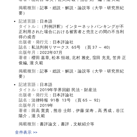
掲載種別：
記事・総説・解説・論説等（大学・研究所紀
要）
記述言語：
日本語
タイトル：
（判例評釈）インターネットバンキングが不
正利用された場合における被害者と売主との間の不当利
得の成否
出版者・発行元：
日本評論社
誌名：
私法判例リマークス 65号 （頁 37 ～ 40）
出版年月：
2022年07月
著者：
櫻田 嘉章, 松本 恒雄, 北村 雅史, 窪田 充見, 笠井 正
俊編, 瀧 久範
掲載種別：
記事・総説・解説・論説等（大学・研究所紀
要）
記述言語：
日本語
タイトル：
2019年学界回顧 民法・財産法
出版者・発行元：
日本評論社
誌名：
法律時報 91巻 13号 （頁 65 ～ 92）
出版年月：
2019年
著者：
田高 寛貴，熊谷 士郎，伊藤 栄寿，高 秀成，谷江
陽介，瀧 久範
掲載種別：
書評論文，書評，文献紹介等
全件表示 >>