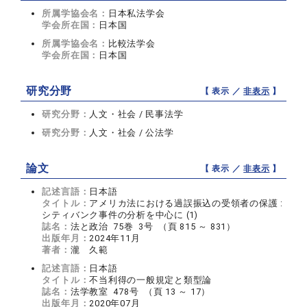
所属学協会名：
日本私法学会
学会所在国：
日本国
所属学協会名：
比較法学会
学会所在国：
日本国
研究分野
【 表示 ／
非表示
】
研究分野：
人文・社会 / 民事法学
研究分野：
人文・社会 / 公法学
論文
【 表示 ／
非表示
】
記述言語：
日本語
タイトル：
アメリカ法における過誤振込の受領者の保護 :
シティバンク事件の分析を中心に (1)
誌名：
法と政治 75巻 3号 （頁 815 ～ 831）
出版年月：
2024年11月
著者：
瀧 久範
記述言語：
日本語
タイトル：
不当利得の一般規定と類型論
誌名：
法学教室 478号 （頁 13 ～ 17）
出版年月：
2020年07月