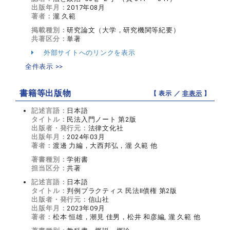
出版年月：
2017年08月
著者：
瀧 久範
掲載種別：
研究論文（大学，研究機関等紀要）
共著区分：
単著
外部サイトへのリンクを表示
全件表示 >>
書籍等出版物
【 表示 ／
非表示
】
記述言語：
日本語
タイトル：
民法入門ノート 第2版
出版者・発行元：
法律文化社
出版年月：
2024年03月
著者：
渡邊 力編，大西邦弘，瀧 久範 他
著書種別：
学術書
担当区分：
共著
記述言語：
日本語
タイトル：
判例プラクティス 民法Ⅱ債権 第2版
出版者・発行元：
信山社
出版年月：
2023年09月
著者：
松本 恒雄，潮見 佳男，松井 和彦編, 瀧 久範 他