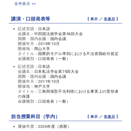
全件表示 >>
講演・口頭発表等
【 表示 ／
非表示
】
記述言語：
日本語
会議名：
中四国法政学会第56回大会
国際・国内会議：
国内会議
開催年月：
2015年10月
開催地：
岡山大学
タイトル：
国際的モデル準則における不法原因給付規定
会議種別：
口頭発表（一般）
記述言語：
日本語
会議名：
日本私法学会第75回大会
国際・国内会議：
国内会議
開催年月：
2011年10月
開催地：
神戸大学
タイトル：
三角関係型不当利得における事実上の受領者
の保護
会議種別：
口頭発表（一般）
担当授業科目（学内）
【 表示 ／
非表示
】
履修年度：
2026年度（西暦）