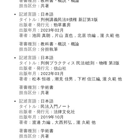
著書種別：
教科書・概説・概論
担当区分：
共著
記述言語：
日本語
タイトル：
判例講義民法Ⅱ債権 新訂第3版
出版者・発行元：
勁草書房
出版年月：
2023年02月
著者：
池田 真朗，片山 直也，北居 功編，瀧 久範 他
著書種別：
教科書・概説・概論
担当区分：
分担執筆
記述言語：
日本語
タイトル：
判例プラクティス 民法Ⅰ総則・物権 第2版
出版者・発行元：
信山社
出版年月：
2022年03月
著者：
松本 恒雄，潮見 佳男，下村 信江編, 瀧 久範 他
著書種別：
学術書
担当区分：
共著
記述言語：
日本語
タイトル：
民法入門ノート
出版者・発行元：
法律文化社
出版年月：
2019年10月
著者：
渡邊 力編，大西邦弘，瀧 久範 他
著書種別：
学術書
担当区分：
共著