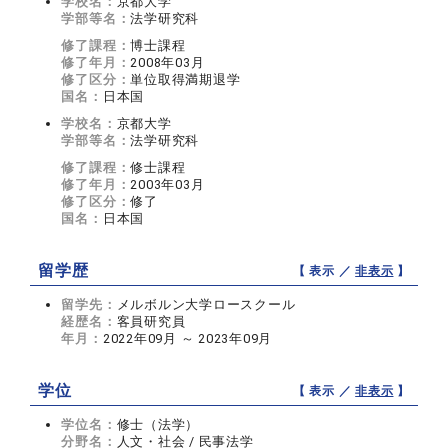
学校名：
京都大学
学部等名：
法学研究科
修了課程：
博士課程
修了年月：
2008年03月
修了区分：
単位取得満期退学
国名：
日本国
学校名：
京都大学
学部等名：
法学研究科
修了課程：
修士課程
修了年月：
2003年03月
修了区分：
修了
国名：
日本国
留学歴
【 表示 ／
非表示
】
留学先：
メルボルン大学ロースクール
経歴名：
客員研究員
年月：
2022年09月 ～ 2023年09月
学位
【 表示 ／
非表示
】
学位名：
修士（法学）
分野名：
人文・社会 / 民事法学