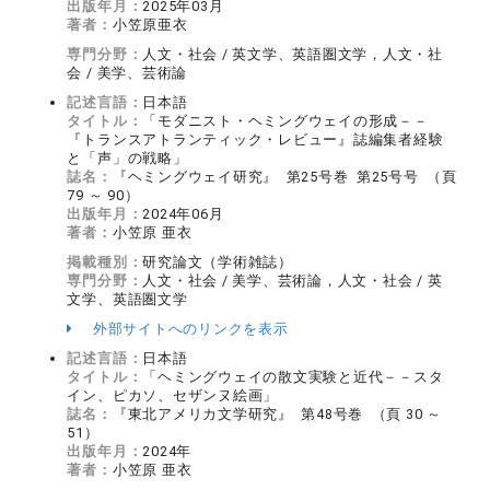
出版年月：
2025年03月
著者：
小笠原亜衣
専門分野：
人文・社会 / 英文学、英語圏文学，人文・社
会 / 美学、芸術論
記述言語：
日本語
タイトル：
「モダニスト・ヘミングウェイの形成－－
『トランスアトランティック・レビュー』誌編集者経験
と「声」の戦略」
誌名：
『ヘミングウェイ研究』 第25号巻 第25号号 （頁
79 ～ 90）
出版年月：
2024年06月
著者：
小笠原 亜衣
掲載種別：
研究論文（学術雑誌）
専門分野：
人文・社会 / 美学、芸術論，人文・社会 / 英
文学、英語圏文学
外部サイトへのリンクを表示
記述言語：
日本語
タイトル：
「ヘミングウェイの散文実験と近代－－スタ
イン、ピカソ、セザンヌ絵画」
誌名：
『東北アメリカ文学研究』 第48号巻 （頁 30 ～
51）
出版年月：
2024年
著者：
小笠原 亜衣