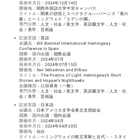
発表年月日：
2024年12月14日
開催地：
関西外国語大学中宮キャンパス
タイトル：
闇夜の彷徨とスペクタクル──バーンズ『夜の
森』とヘミングウェイ『エデンの園』
専門分野：
人文・社会 / 英文学、英語圏文学，人文・社
会 / 美学、芸術論
記述言語：
英語
会議名：
XIX Biennial International Hemingway
Conference in Spain
国際・国内会議：
国際会議
開催年月：
2024年07月
発表年月日：
2024年07月15日
開催地：
San Sebastian and Bilbao
タイトル：
The Poetics of Light: Hemingway’s Short
Stories and Hopper’s Nighthawks
会議種別：
口頭発表（一般）
専門分野：
人文・社会 / 英文学、英語圏文学，人文・社
会 / 美学、芸術論
記述言語：
日本語
会議名：
日本アメリカ文学会東北支部総会
国際・国内会議：
国内会議
開催年月：
2024年04月
発表年月日：
2024年04月20日
開催地：
仙台
タイトル：
ヘミングウェイの散文実験と近代－－スタイ