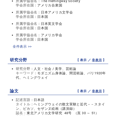
所属学協会名：
The Hemingway Society
学会所在国：
アメリカ合衆国
所属学協会名：
日本アメリカ文学会
学会所在国：
日本国
所属学協会名：
日本英文学会
学会所在国：
日本国
所属学協会名：
アメリカ学会
学会所在国：
日本国
全件表示 >>
研究分野
【 表示 ／
非表示
】
研究分野：
人文・社会 / 美学、芸術論
キーワード：
モダニズム身体論、間芸術論、パリ1920年
代、ヘミングウェイ
論文
【 表示 ／
非表示
】
記述言語：
日本語
タイトル：
ヘミングウェイの散文実験と近代－－スタイ
ン、ピカソ、セザンヌ絵画（講演録）
誌名：
東北アメリカ文学研究 48号 （頁 30 ～ 51）