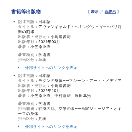
書籍等出版物
【 表示 ／
非表示
】
記述言語：
日本語
タイトル：
アヴァンギャルド・ヘミングウェイ――パリ前
衛の刻印
出版者・発行元：
小鳥遊書房
出版年月：
2021年03月
著者：
小笠原亜衣
著書種別：
学術書
担当区分：
単著
外部サイトへのリンクを表示
記述言語：
日本語
タイトル：
モダンの身体――マシーン・アート・メディア
出版者・発行元：
小鳥遊書房
出版年月：
2022年10月
著者：
小笠原亜衣、中村嘉雄、塚田幸光
著書種別：
学術書
担当範囲：
砂漠の肌、空景の眼――画家ジョージア・オキ
ーフの身体
担当区分：
共著
外部サイトへのリンクを表示