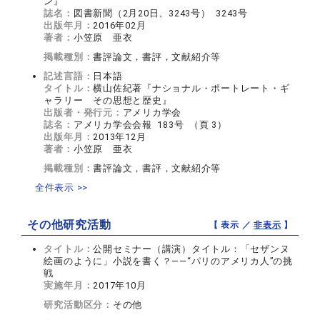
ン』
誌名：
図書新聞（2月20日、3243号） 3243号
出版年月：
2016年02月
著者：
小笠原 亜衣
掲載種別：
書評論文，書評，文献紹介等
記述言語：
日本語
タイトル：
横山佐紀著『ナショナル・ポートレート・ギ
ャラリー その思想と歴史』
出版者・発行元：
アメリカ学会
誌名：
アメリカ学会会報 183号 （頁 3）
出版年月：
2013年12月
著者：
小笠原 亜衣
掲載種別：
書評論文，書評，文献紹介等
全件表示 >>
その他研究活動
【 表示 ／
非表示
】
タイトル：
公開セミナー（講演）タイトル：「セザンヌ
絵画のように」小説を書く？――“パリのアメリカ人”の挑
戦
実施年月：
2017年10月
研究活動区分：
その他