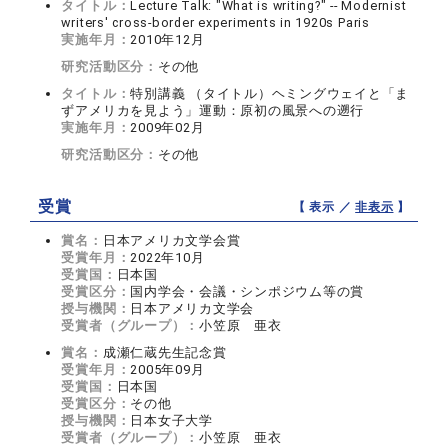
タイトル：
Lecture Talk: "What is writing?" -- Modernist
writers' cross-border experiments in 1920s Paris
実施年月：
2010年12月
研究活動区分：
その他
タイトル：
特別講義 （タイトル）ヘミングウェイと「ま
ずアメリカを見よう」運動：原初の風景への遡行
実施年月：
2009年02月
研究活動区分：
その他
受賞
【 表示 ／
非表示
】
賞名：
日本アメリカ文学会賞
受賞年月：
2022年10月
受賞国：
日本国
受賞区分：
国内学会・会議・シンポジウム等の賞
授与機関：
日本アメリカ文学会
受賞者（グループ）：
小笠原 亜衣
賞名：
成瀬仁蔵先生記念賞
受賞年月：
2005年09月
受賞国：
日本国
受賞区分：
その他
授与機関：
日本女子大学
受賞者（グループ）：
小笠原 亜衣