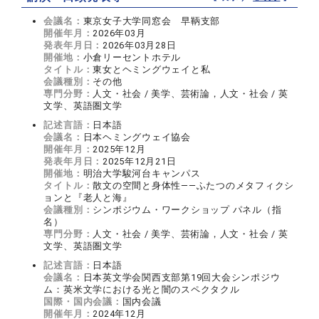
会議名：
東京女子大学同窓会 早鞆支部
開催年月：
2026年03月
発表年月日：
2026年03月28日
開催地：
小倉リーセントホテル
タイトル：
東女とヘミングウェイと私
会議種別：
その他
専門分野：
人文・社会 / 美学、芸術論，人文・社会 / 英
文学、英語圏文学
記述言語：
日本語
会議名：
日本ヘミングウェイ協会
開催年月：
2025年12月
発表年月日：
2025年12月21日
開催地：
明治大学駿河台キャンパス
タイトル：
散文の空間と身体性――ふたつのメタフィクシ
ョンと『老人と海』
会議種別：
シンポジウム・ワークショップ パネル（指
名）
専門分野：
人文・社会 / 美学、芸術論，人文・社会 / 英
文学、英語圏文学
記述言語：
日本語
会議名：
日本英文学会関西支部第19回大会シンポジウ
ム：英米文学における光と闇のスペクタクル
国際・国内会議：
国内会議
開催年月：
2024年12月