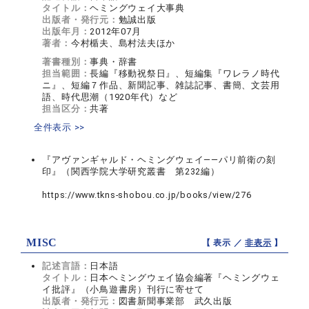
タイトル：
ヘミングウェイ大事典
出版者・発行元：
勉誠出版
出版年月：
2012年07月
著者：
今村楯夫、島村法夫ほか
著書種別：
事典・辞書
担当範囲：
長編『移動祝祭日』、短編集『ワレラノ時代
ニ』、短編７作品、新聞記事、雑誌記事、書簡、文芸用
語、時代思潮（1920年代）など
担当区分：
共著
全件表示 >>
『アヴァンギャルド・ヘミングウェイ――パリ前衛の刻
印』（関西学院大学研究叢書 第232編）
https://www.tkns-shobou.co.jp/books/view/276
MISC
【 表示 ／
非表示
】
記述言語：
日本語
タイトル：
日本ヘミングウェイ協会編著『ヘミングウェ
イ批評』（小鳥遊書房）刊行に寄せて
出版者・発行元：
図書新聞事業部 武久出版