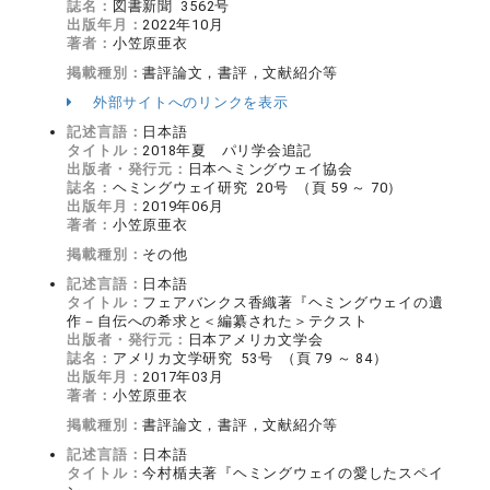
誌名：
図書新聞 3562号
出版年月：
2022年10月
著者：
小笠原亜衣
掲載種別：
書評論文，書評，文献紹介等
外部サイトへのリンクを表示
記述言語：
日本語
タイトル：
2018年夏 パリ学会追記
出版者・発行元：
日本ヘミングウェイ協会
誌名：
ヘミングウェイ研究 20号 （頁 59 ～ 70）
出版年月：
2019年06月
著者：
小笠原亜衣
掲載種別：
その他
記述言語：
日本語
タイトル：
フェアバンクス香織著『ヘミングウェイの遺
作－自伝への希求と＜編纂された＞テクスト
出版者・発行元：
日本アメリカ文学会
誌名：
アメリカ文学研究 53号 （頁 79 ～ 84）
出版年月：
2017年03月
著者：
小笠原亜衣
掲載種別：
書評論文，書評，文献紹介等
記述言語：
日本語
タイトル：
今村楯夫著『ヘミングウェイの愛したスペイ