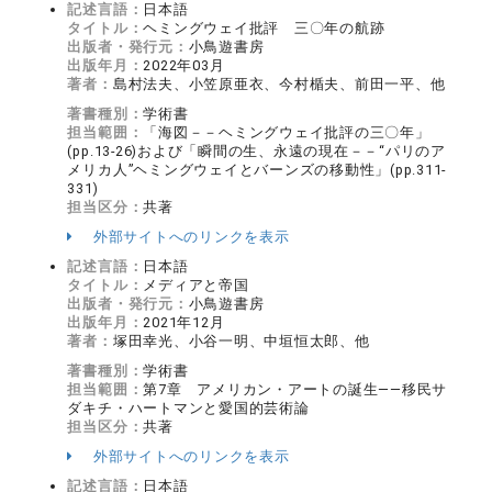
記述言語：
日本語
タイトル：
ヘミングウェイ批評 三〇年の航跡
出版者・発行元：
小鳥遊書房
出版年月：
2022年03月
著者：
島村法夫、小笠原亜衣、今村楯夫、前田一平、他
著書種別：
学術書
担当範囲：
「海図－－ヘミングウェイ批評の三〇年」
(pp.13-26)および「瞬間の生、永遠の現在－－“パリのア
メリカ人”ヘミングウェイとバーンズの移動性」(pp.311-
331)
担当区分：
共著
外部サイトへのリンクを表示
記述言語：
日本語
タイトル：
メディアと帝国
出版者・発行元：
小鳥遊書房
出版年月：
2021年12月
著者：
塚田幸光、小谷一明、中垣恒太郎、他
著書種別：
学術書
担当範囲：
第7章 アメリカン・アートの誕生――移民サ
ダキチ・ハートマンと愛国的芸術論
担当区分：
共著
外部サイトへのリンクを表示
記述言語：
日本語