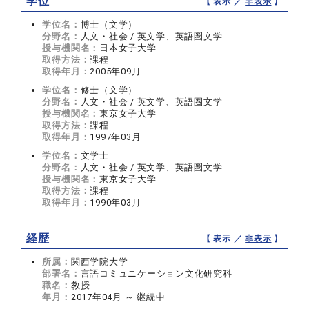
学位
【 表示 ／
非表示
】
学位名：
博士（文学）
分野名：
人文・社会 / 英文学、英語圏文学
授与機関名：
日本女子大学
取得方法：
課程
取得年月：
2005年09月
学位名：
修士（文学）
分野名：
人文・社会 / 英文学、英語圏文学
授与機関名：
東京女子大学
取得方法：
課程
取得年月：
1997年03月
学位名：
文学士
分野名：
人文・社会 / 英文学、英語圏文学
授与機関名：
東京女子大学
取得方法：
課程
取得年月：
1990年03月
経歴
【 表示 ／
非表示
】
所属：
関西学院大学
部署名：
言語コミュニケーション文化研究科
職名：
教授
年月：
2017年04月 ～ 継続中