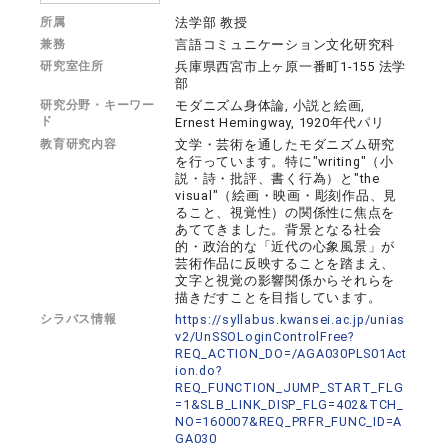
所属
法学部 教授
兼務
言語コミュニケーション文化研究科
研究室住所
兵庫県西宮市上ヶ原一番町1-155 法学
部
研究分野・キーワー
モダニズム身体論, 小説と絵画,
ド
Ernest Hemingway, 1920年代パリ
教育研究内容
文学・芸術を通したモダニズム研究
を行っています。特に"writing"（小
説・詩・批評、書く行為）と"the
visual"（絵画・映画・彫刻作品、見
ること、視覚性）の関係性に焦点を
あててきました。背景となる社会
的・政治的な「近代の心象風景」が
芸術作品に反映することを踏まえ、
文字と視覚の影響関係からそれらを
描きだすことを目指しています。
シラバス情報
https://syllabus.kwansei.ac.jp/unias
v2/UnSSOLoginControlFree?
REQ_ACTION_DO=/AGA030PLS01Act
ion.do?
REQ_FUNCTION_JUMP_START_FLG
=1&SLB_LINK_DISP_FLG=402&TCH_
NO=160007&REQ_PRFR_FUNC_ID=A
GA030