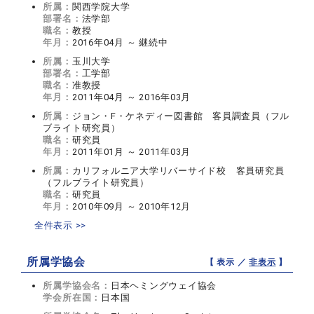
所属：
関西学院大学
部署名：
法学部
職名：
教授
年月：
2016年04月 ～ 継続中
所属：
玉川大学
部署名：
工学部
職名：
准教授
年月：
2011年04月 ～ 2016年03月
所属：
ジョン・F・ケネディー図書館 客員調査員（フル
ブライト研究員）
職名：
研究員
年月：
2011年01月 ～ 2011年03月
所属：
カリフォルニア大学リバーサイド校 客員研究員
（フルブライト研究員）
職名：
研究員
年月：
2010年09月 ～ 2010年12月
全件表示 >>
所属学協会
【 表示 ／
非表示
】
所属学協会名：
日本ヘミングウェイ協会
学会所在国：
日本国