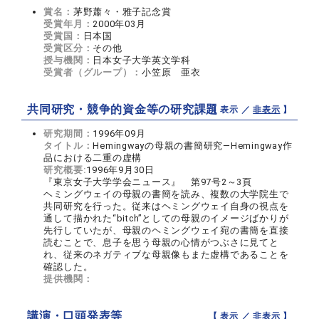
賞名：
茅野蕭々・雅子記念賞
受賞年月：
2000年03月
受賞国：
日本国
受賞区分：
その他
授与機関：
日本女子大学英文学科
受賞者（グループ）：
小笠原 亜衣
共同研究・競争的資金等の研究課題
【 表示 ／
非表示
】
研究期間：
1996年09月
タイトル：
Hemingwayの母親の書簡研究―Hemingway作
品における二重の虚構
研究概要:
1996年9月30日
『東京女子大学学会ニュース』 第97号2～3頁
ヘミングウェイの母親の書簡を読み、複数の大学院生で
共同研究を行った。従来はヘミングウェイ自身の視点を
通して描かれた“bitch”としての母親のイメージばかりが
先行していたが、母親のヘミングウェイ宛の書簡を直接
読むことで、息子を思う母親の心情がつぶさに見てと
れ、従来のネガティブな母親像もまた虚構であることを
確認した。
提供機関：
講演・口頭発表等
【 表示 ／
非表示
】