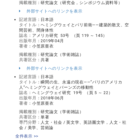
掲載種別：
研究論文（研究会，シンポジウム資料等）
外部サイトへのリンクを表示
記述言語：
日本語
タイトル：
ヘミングウェイとパリ前衛――建築的散文、空
間芸術、間身体性
誌名：
アメリカ研究 53号 （頁 119 ～ 145）
出版年月：
2019年04月
著者：
小笠原亜衣
掲載種別：
研究論文（学術雑誌）
共著区分：
共著
外部サイトへのリンクを表示
記述言語：
日本語
タイトル：
瞬間の生、永遠の現在――“パリのアメリカ
人”ヘミングウェイとバーンズの移動性
誌名：
ヘミングウェイ研究 19号 （頁 5 ～ 22）
出版年月：
2018年06月
著者：
小笠原亜衣
掲載種別：
研究論文（学術雑誌）
共著区分：
単著
専門分野：
人文・社会 / 英文学、英語圏文学，人文・社
会 / 美学、芸術論
全件表示 >>