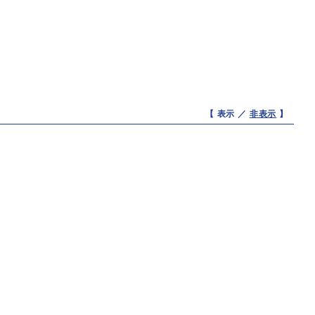
【 表示 ／
非表示
】