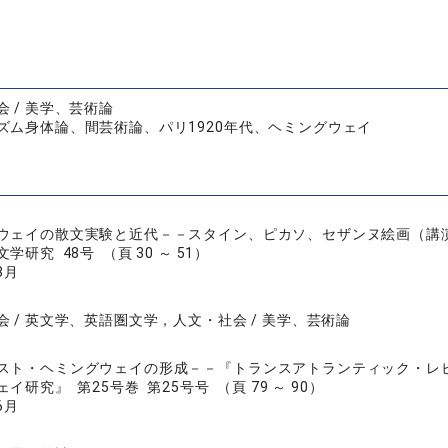
 / 美学、芸術論
ズム身体論、間芸術論、パリ1920年代、ヘミングウェイ
ウェイの散文実験と近代－－スタイン、ピカソ、セザンヌ絵画（講
研究 48号 （頁 30 ～ 51）
3月
会 / 英文学、英語圏文学，人文・社会 / 美学、芸術論
スト・ヘミングウェイの形成－－『トランスアトランティック・レ
イ研究』 第25号巻 第25号号 （頁 79 ～ 90）
6月