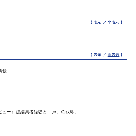
【 表示 ／
非表示
】
【 表示 ／
非表示
】
演録）
ビュー』誌編集者経験と「声」の戦略」