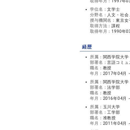
取得年月：
1997年0
学位名：
文学士
分野名：
人文・社会 
授与機関名：
東京女
取得方法：
課程
取得年月：
1990年0
経歴
所属：
関西学院大学
部署名：
言語コミュ
職名：
教授
年月：
2017年04月
所属：
関西学院大学
部署名：
法学部
職名：
教授
年月：
2016年04月
所属：
玉川大学
部署名：
工学部
職名：
准教授
年月：
2011年04月 