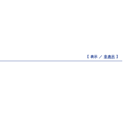
【 表示 ／
非表示
】