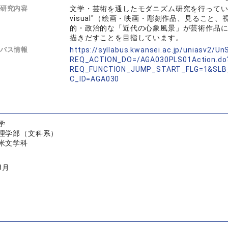
研究内容
文学・芸術を通したモダニズム研究を行っています
visual"（絵画・映画・彫刻作品、見るこ
的・政治的な「近代の心象風景」が芸術作品
描きだすことを目指しています。
バス情報
https://syllabus.kwansei.ac.jp/uniasv2/U
REQ_ACTION_DO=/AGA030PLS01Action.do
REQ_FUNCTION_JUMP_START_FLG=1&SLB
C_ID=AGA030
学
理学部（文科系）
米文学科
3月