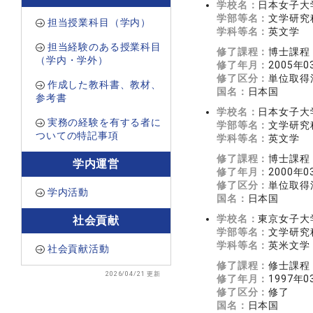
学校名：
日本女子大
学部等名：
文学研究
担当授業科目（学内）
学科等名：
英文学
担当経験のある授業科目
修了課程：
博士課程
（学内・学外）
修了年月：
2005年0
修了区分：
単位取得
作成した教科書、教材、
国名：
日本国
参考書
学校名：
日本女子大
実務の経験を有する者に
学部等名：
文学研究
ついての特記事項
学科等名：
英文学
修了課程：
博士課程
学内運営
修了年月：
2000年0
修了区分：
単位取得
学内活動
国名：
日本国
学校名：
東京女子大
社会貢献
学部等名：
文学研究
学科等名：
英米文学
社会貢献活動
修了課程：
修士課程
2026/04/21 更新
修了年月：
1997年0
修了区分：
修了
国名：
日本国