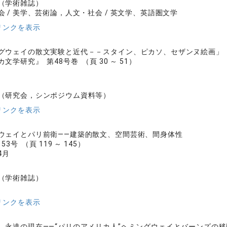
（学術雑誌）
会 / 美学、芸術論，人文・社会 / 英文学、英語圏文学
リンクを表示
グウェイの散文実験と近代－－スタイン、ピカソ、セザンヌ絵画」
文学研究』 第48号巻 （頁 30 ～ 51）
（研究会，シンポジウム資料等）
リンクを表示
ウェイとパリ前衛――建築的散文、空間芸術、間身体性
3号 （頁 119 ～ 145）
4月
（学術雑誌）
リンクを表示
、永遠の現在――“パリのアメリカ人”ヘミングウェイとバーンズの移