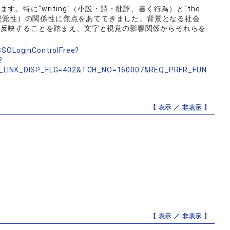
。特に"writing"（小説・詩・批評、書く行為）と"the
と、視覚性）の関係性に焦点をあててきました。背景となる社会
に反映することを踏まえ、文字と視覚の影響関係からそれらを
nSSOLoginControlFree?
?
_LINK_DISP_FLG=402&TCH_NO=160007&REQ_PRFR_FUN
【 表示 ／
非表示
】
【 表示 ／
非表示
】