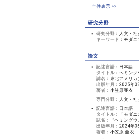
全件表示 >>
研究分野
研究分野：
人文・社会
キーワード：
モダニ
論文
記述言語：
日本語
タイトル：
ヘミング
誌名：
東北アメリカ文学
出版年月：
2025年0
著者：
小笠原亜衣
専門分野：
人文・社
記述言語：
日本語
タイトル：
「モダニ
誌名：
『ヘミングウェ
出版年月：
2024年0
著者：
小笠原 亜衣