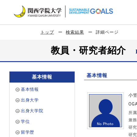
トップ
検索結果
詳細ページ
教員・研究者紹介
基本情報
基本情報
基本情報
小
出身大学
OGA
出身大学院
所属
兼務
学位
研究
留学歴
研究