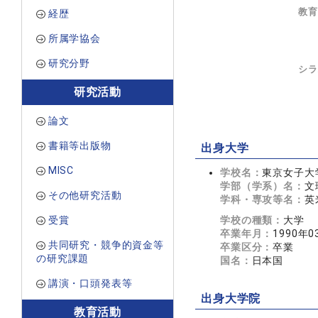
教育
経歴
所属学協会
研究分野
シラ
研究活動
論文
書籍等出版物
出身大学
MISC
学校名：
東京女子大
学部（学系）名：
文
その他研究活動
学科・専攻等名：
英
受賞
学校の種類：
大学
卒業年月：
1990年0
共同研究・競争的資金等
卒業区分：
卒業
の研究課題
国名：
日本国
講演・口頭発表等
出身大学院
教育活動