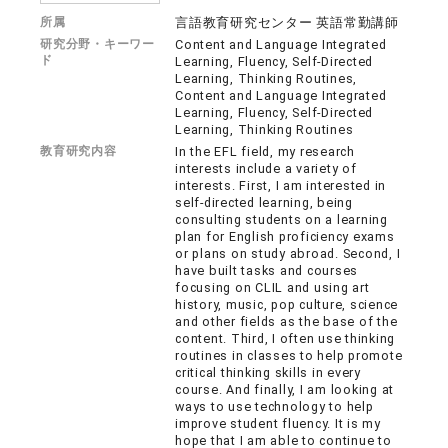
所属
言語教育研究センター 英語常勤講師
研究分野・キーワー
Content and Language Integrated
ド
Learning, Fluency, Self-Directed
Learning, Thinking Routines,
Content and Language Integrated
Learning, Fluency, Self-Directed
Learning, Thinking Routines
教育研究内容
In the EFL field, my research
interests include a variety of
interests. First, I am interested in
self-directed learning, being
consulting students on a learning
plan for English proficiency exams
or plans on study abroad. Second, I
have built tasks and courses
focusing on CLIL and using art
history, music, pop culture, science
and other fields as the base of the
content. Third, I often use thinking
routines in classes to help promote
critical thinking skills in every
course. And finally, I am looking at
ways to use technology to help
improve student fluency. It is my
hope that I am able to continue to