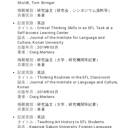
Sholdt, Tom Stringer
掲載種別：
研究論文（研究会，シンポジウム資料等）
共著区分：
単著
記述言語：
英語
タイトル：
Critical Thinking Skills in an EFL Task at a
Self-Access Learning Center
誌名：
Journal of the Institute for Language and
Culture, Konan University
出版年月：
2019年03月
著者：
Craig Mertens
掲載種別：
研究論文（大学，研究機関等紀要）
共著区分：
単著
記述言語：
英語
タイトル：
Thinking Routines in the EFL Classroom
誌名：
Journal of the Institute or Language and Culture,
Konan
出版年月：
2018年03月
著者：
Craig Mertens
掲載種別：
研究論文（大学，研究機関等紀要）
共著区分：
単著
記述言語：
英語
タイトル：
Teaching Art History to EFL Students.
誌名：
Kwansei Gakuin University. Foreign Language