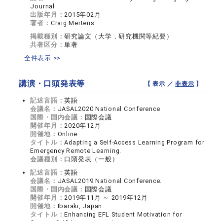
Journal
出版年月：
2015年02月
著者：
Craig Mertens
掲載種別：
研究論文（大学，研究機関等紀要）
共著区分：
単著
全件表示 >>
講演・口頭発表等
【 表示 ／
非表示
】
記述言語：
英語
会議名：
JASAL2020 National Conference
国際・国内会議：
国際会議
開催年月：
2020年12月
開催地：
Online
タイトル：
Adapting a Self-Access Learning Program for
Emergency Remote Learning.
会議種別：
口頭発表（一般）
記述言語：
英語
会議名：
JASAL2019 National Conference.
国際・国内会議：
国際会議
開催年月：
2019年11月 ～ 2019年12月
開催地：
Ibaraki, Japan.
タイトル：
Enhancing EFL Student Motivation for