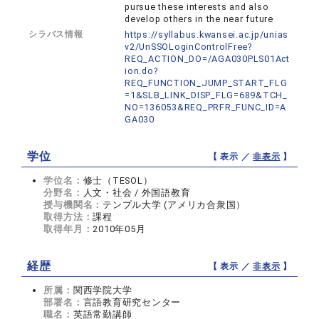
pursue these interests and also
develop others in the near future
シラバス情報
https://syllabus.kwansei.ac.jp/unias
v2/UnSSOLoginControlFree?
REQ_ACTION_DO=/AGA030PLS01Act
ion.do?
REQ_FUNCTION_JUMP_START_FLG
=1&SLB_LINK_DISP_FLG=689&TCH_
NO=136053&REQ_PRFR_FUNC_ID=A
GA030
学位
【 表示 ／
非表示
】
学位名：
修士（TESOL）
分野名：
人文・社会 / 外国語教育
授与機関名：
テンプル大学 (アメリカ合衆国）
取得方法：
課程
取得年月：
2010年05月
経歴
【 表示 ／
非表示
】
所属：
関西学院大学
部署名：
言語教育研究センター
職名：
英語常勤講師