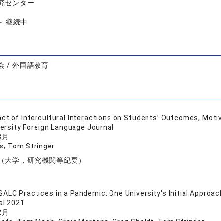
究センター
 ～ 継続中
 / 外国語教育
ct of Intercultural Interactions on Students’ Outcomes, Motiv
ersity Foreign Language Journal
3月
s, Tom Stringer
（大学，研究機関等紀要）
ALC Practices in a Pandemic: One University's Initial Approa
al 2021
2月