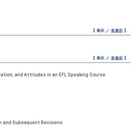
【 表示 ／
非表示
】
【 表示 ／
非表示
】
ation, and Attitudes in an EFL Speaking Course
ch and Subsequent Revisions