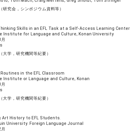
to, Tom Mach, Craig Mertens, Greg Sholdt, Tom Stringer
（研究会，シンポジウム資料等）
Thinking Skills in an EFL Task at a Self-Access Learning Center
he Institute for Language and Culture, Konan University
3月
ns
（大学，研究機関等紀要）
 Routines in the EFL Classroom
he Institute or Language and Culture, Konan
3月
ns
（大学，研究機関等紀要）
 Art History to EFL Students.
in University. Foreign Language Journal
2月