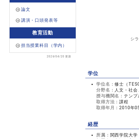
論文
講演・口頭発表等
教育活動
シラ
担当授業科目（学内）
2026/04/20 更新
学位
学位名：
修士（TES
分野名：
人文・社会 
授与機関名：
テンプ
取得方法：
課程
取得年月：
2010年0
経歴
所属：
関西学院大学