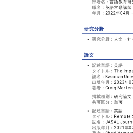
部署名：
言語教育研
職名：
英語常勤講師
年月：
2022年04月
研究分野
研究分野：
人文・社会
論文
記述言語：
英語
タイトル：
The Impa
誌名：
Kwansei Univ
出版年月：
2023年0
著者：
Craig Merten
掲載種別：
研究論文
共著区分：
単著
記述言語：
英語
タイトル：
Remote S
誌名：
JASAL Journ
出版年月：
2021年0