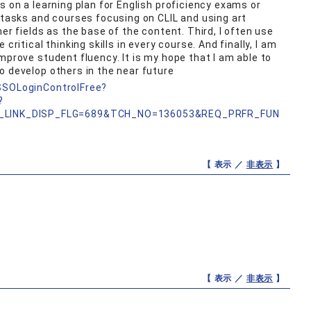
s on a learning plan for English proficiency exams or
t tasks and courses focusing on CLIL and using art
er fields as the base of the content. Third, I often use
critical thinking skills in every course. And finally, I am
mprove student fluency. It is my hope that I am able to
o develop others in the near future
nSSOLoginControlFree?
?
_LINK_DISP_FLG=689&TCH_NO=136053&REQ_PRFR_FUN
【 表示 ／
非表示
】
【 表示 ／
非表示
】