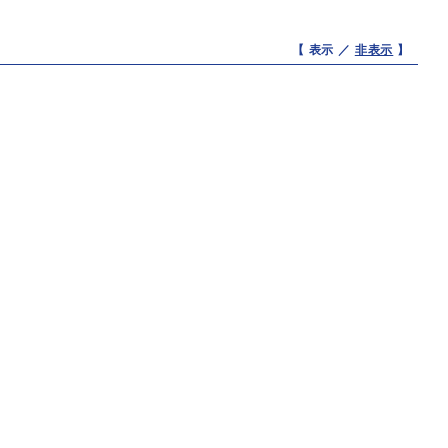
【 表示 ／
非表示
】