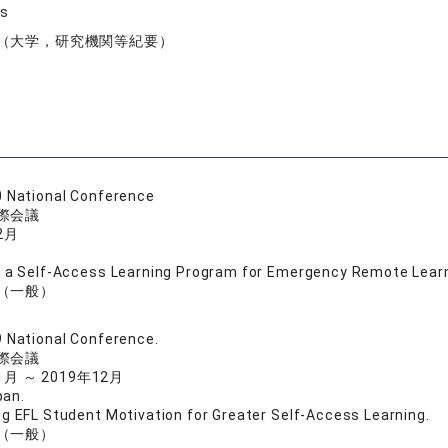
ns
（大学，研究機関等紀要）
 National Conference
際会議
2月
 a Self-Access Learning Program for Emergency Remote Learn
（一般）
 National Conference.
際会議
1月 ～ 2019年12月
pan.
g EFL Student Motivation for Greater Self-Access Learning.
（一般）