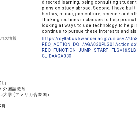
directed learning, being consulting student
plans on study abroad. Second, I have buil
history, music, pop culture, science and oth
thinking routines in classes to help promote 
looking at ways to use technology to help i
continue to pursue these interests and als
バス情報
https://syllabus.kwansei.ac.jp/uniasv2/U
REQ_ACTION_DO=/AGA030PLS01Action.do
REQ_FUNCTION_JUMP_START_FLG=1&SLB
C_ID=AGA030
OL）
/ 外国語教育
ル大学 (アメリカ合衆国）
5月