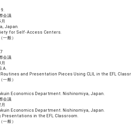
9.
際会議
5月
a, Japan.
iety for Self-Access Centers.
（一般）
17
際会議
3月
S.A.
 Routines and Presentation Pieces Using CLIL in the EFL Class
（一般）
kuin Economics Department. Nishinomiya, Japan.
際会議
2月
kuin Economics Department. Nishinomiya, Japan.
 Presentations in the EFL Classroom.
（一般）