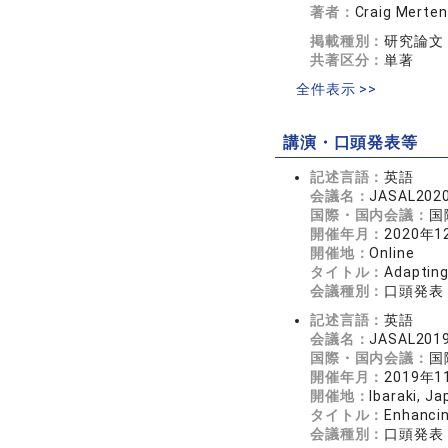
著者：
Craig Merte
掲載種別：
研究論文
共著区分：
単著
全件表示 >>
講演・口頭発表等
記述言語：
英語
会議名：
JASAL2020
国際・国内会議：
国
開催年月：
2020年1
開催地：
Online
タイトル：
Adapting
会議種別：
口頭発表
記述言語：
英語
会議名：
JASAL2019
国際・国内会議：
国
開催年月：
2019年1
開催地：
Ibaraki, Ja
タイトル：
Enhancin
会議種別：
口頭発表