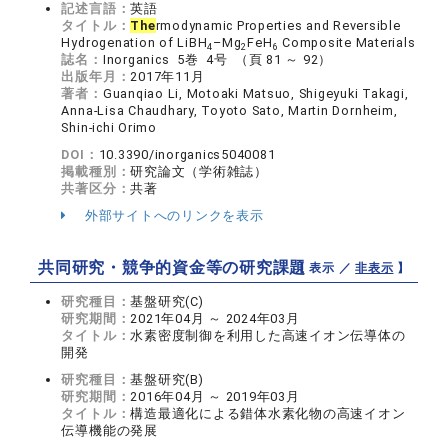
記述言語：
英語
タイトル：
The
rmodynamic Properties and Reversible
Hydrogenation of LiBH
–Mg
FeH
Composite Materials
4
2
6
誌名：
Inorganics 5巻 4号 （頁 81 ～ 92）
出版年月：
2017年11月
著者：
Guanqiao Li, Motoaki Matsuo, Shigeyuki Takagi,
Anna-Lisa Chaudhary, Toyoto Sato, Martin Dornheim,
Shin-ichi Orimo
DOI：
10.3390/inorganics5040081
掲載種別：
研究論文（学術雑誌）
共著区分：
共著
外部サイトへのリンクを表示
共同研究・競争的資金等の研究課題
【 表示 ／
非表示
】
研究種目：
基盤研究(C)
研究期間：
2021年04月 ～ 2024年03月
タイトル：
水素密度制御を利用した高速イオン伝導体の
開発
研究種目：
基盤研究(B)
研究期間：
2016年04月 ～ 2019年03月
タイトル：
構造最適化による錯体水素化物の高速イオン
伝導機能の発展