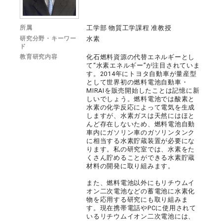
所属
工学部 物質工学課程 准教授
研究分野・キーワー
水素
ド
教育研究内容
化石燃料資源の代替エネルギーとし
て“水素エネルギー”が注目されていま
す。2014年にトヨタ自動車が量産型
として世界初の燃料電池自動車・
MIRAIを販売開始したことは記憶に新
しいでしょう。燃料電池では酸素と
水素の化学反応によって電気を生成
しますが、水素ガスは天然にはほと
んど存在しないため、燃料電池自動
車内にガソリン車のガソリンタンク
に相当する水素貯蔵装置が必要にな
ります。私の研究室では、水素をた
くさん貯めることができる水素貯蔵
材料の開発に取り組みます。
また、燃料電池以外にもリチウムイ
オン二次電池などの蓄電池に水素化
物を応用する研究にも取り組みま
す。現在携帯電話やPCに使用されて
いるリチウムイオン二次電池には、