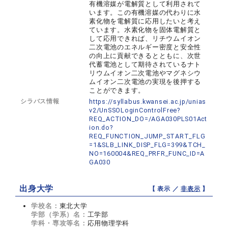
有機溶媒が電解質として利用されて
います。この有機溶媒の代わりに水
素化物を電解質に応用したいと考え
ています。水素化物を固体電解質と
して応用できれば、リチウムイオン
二次電池のエネルギー密度と安全性
の向上に貢献できるとともに、次世
代蓄電池として期待されているナト
リウムイオン二次電池やマグネシウ
ムイオン二次電池の実現を後押する
ことができます。
シラバス情報
https://syllabus.kwansei.ac.jp/unias
v2/UnSSOLoginControlFree?
REQ_ACTION_DO=/AGA030PLS01Act
ion.do?
REQ_FUNCTION_JUMP_START_FLG
=1&SLB_LINK_DISP_FLG=399&TCH_
NO=160004&REQ_PRFR_FUNC_ID=A
GA030
出身大学
【 表示 ／
非表示
】
学校名：
東北大学
学部（学系）名：
工学部
学科・専攻等名：
応用物理学科