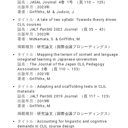
誌名：
JASAL Journal 4巻 1号 （頁 110 ～ 125）
出版年月：
2023年
著者：
Griffiths, M. & Jodoin, J.
タイトル：
A tale of two syllabi: Towards theory driven
CLIL courses
誌名：
JALT PanSIG 2022 Journal （頁 35 ～ 43）
出版年月：
2022年
著者：
McNamara, S. & Griffiths, M.
掲載種別：
研究論文（国際会議プロシーディングス）
タイトル：
Mapping the terrain of content and language
integrated learning in Japanese universities
誌名：
The Journal of the Japan CLIL Pedagogy
Association 3巻 （頁 110 ～ 133）
出版年月：
2021年
著者：
Griffiths, M.
タイトル：
Adapting and scaffolding texts in CLIL
materials
誌名：
JALT PanSIG 2019 Journal （頁 117 ～ 125）
出版年月：
2019年
著者：
Griffiths, M.
掲載種別：
研究論文（国際会議プロシーディングス）
タイトル：
Accounting for linguistic and cognitive
demands in CLIL course design