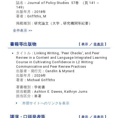
誌名：
Journal of Policy Studies 57巻 （頁 141 ～
149）
出版年月：
2018年
著者：
Griffiths, M
掲載種別：
研究論文（大学，研究機関等紀要）
全件表示 >>
書籍等出版物
【 表示 ／
非表示
】
タイトル：
Linking Writing, ‘Peer Checks’, and Peer
Review in a Content and Language Integrated Learning
Course in Cultivating Confidence in L2 Writing:
Communicative and Peer Review Practices
出版者・発行元：
Candlin & Mynard
出版年月：
2026年
著者：
Michael Griffiths
著書種別：
学術書
担当範囲：
Ashton E. Dawes, Kathryn Jurns
担当区分：
単著
外部サイトへのリンクを表示
講演・口頭発表等
【 表示 ／
非表示
】