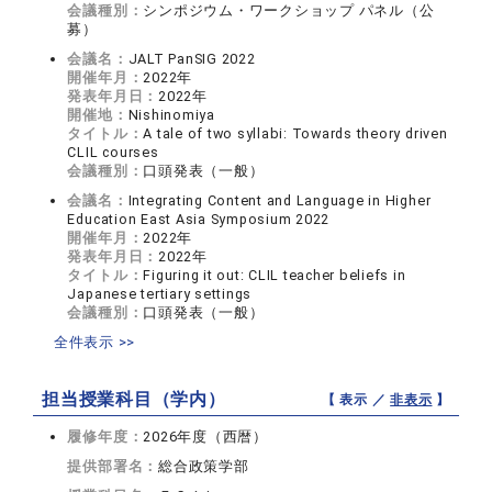
会議種別：
シンポジウム・ワークショップ パネル（公
募）
会議名：
JALT PanSIG 2022
開催年月：
2022年
発表年月日：
2022年
開催地：
Nishinomiya
タイトル：
A tale of two syllabi: Towards theory driven
CLIL courses
会議種別：
口頭発表（一般）
会議名：
Integrating Content and Language in Higher
Education East Asia Symposium 2022
開催年月：
2022年
発表年月日：
2022年
タイトル：
Figuring it out: CLIL teacher beliefs in
Japanese tertiary settings
会議種別：
口頭発表（一般）
全件表示 >>
担当授業科目（学内）
【 表示 ／
非表示
】
履修年度：
2026年度（西暦）
提供部署名：
総合政策学部