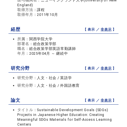
授与機関名：
ニューイングランド大学(University of New
England)
取得方法：
課程
取得年月：
2011年10月
経歴
【 表示 ／
非表示
】
所属：
関西学院大学
部署名：
総合政策学部
職名：
総合政策学部英語常勤講師
年月：
2025年04月 ～ 継続中
研究分野
【 表示 ／
非表示
】
研究分野：
人文・社会 / 英語学
研究分野：
人文・社会 / 外国語教育
論文
【 表示 ／
非表示
】
タイトル：
Sustainable Development Goals (SDGs)
Projects in Japanese Higher Education: Creating
Meaningful SDGs Materials for Self-Access Learning
Centers