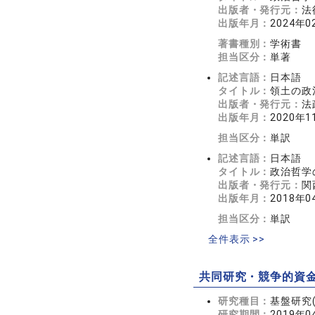
出版者・発行元：
法
出版年月：
2024年0
著書種別：
学術書
担当区分：
単著
記述言語：
日本語
タイトル：
領土の政
出版者・発行元：
法
出版年月：
2020年1
担当区分：
単訳
記述言語：
日本語
タイトル：
政治哲学
出版者・発行元：
関
出版年月：
2018年0
担当区分：
単訳
全件表示 >>
共同研究・競争的資
研究種目：
基盤研究(
研究期間：
2019年0