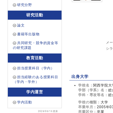
研究分野
研究活動
論文
書籍等出版物
メー
共同研究・競争的資金等
の研究課題
シラ
教育活動
担当授業科目（学内）
出身大学
担当経験のある授業科目
（学内・学外）
学校名：
関西学院大
学部（学系）名：
総
学内運営
学科・専攻等名：
総
学内活動
学校の種類：
大学
卒業年月：
2005年0
2026/06/16 更新
卒業区分：
卒業