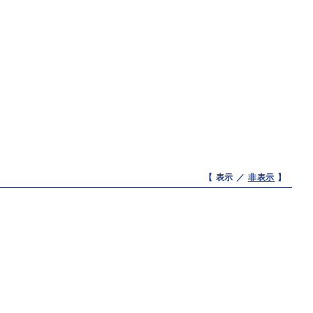
【 表示 ／
非表示
】