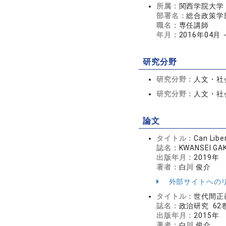
所属：
関西学院大学
部署名：
総合政策学
職名：
専任講師
年月：
2016年04月 
研究分野
研究分野：
人文・社会
研究分野：
人文・社会
論文
タイトル：
Can Libe
誌名：
KWANSEI GA
出版年月：
2019年
著者：
白川 俊介
外部サイトへの
タイトル：
世代間正
誌名：
政治研究 62巻
出版年月：
2015年
著者：
白川 俊介