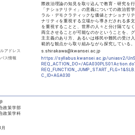
際政治理論の知見を取り込んで教育・研究を
「ナショナリティ」の意義についての政治哲
ラル・デモクラティックな価値とナショナリ
ナリティを重視する立場から導きだされる多
を重視することと、世界の人々と分け隔てな
両立させることが可能なのかということを、
主主義のあり方、あるいは移民や難民の受け
範的な観点から取り組みながら探究している
ルアドレス
s.shirakawa@kwansei.ac.jp
バス情報
https://syllabus.kwansei.ac.jp/uniasv2/U
REQ_ACTION_DO=/AGA030PLS01Action.do
REQ_FUNCTION_JUMP_START_FLG=1&SLB
C_ID=AGA030
学
合政策学部
合政策学科
3月