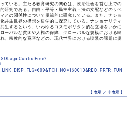
行っている。主たる教育研究の関心は、政治社会を営む上での
学的研究である。自由・平等・民主主義・法の支配などのリベ
ティとの関係性について規範的に研究している。また、ナショ
文化共生世界の構想を哲学的に探究している。ナショナリティ
く共生するという、いわゆるコスモポリタン的な立場をいかに
グローバルな貧困や人権の保障、グローバルな規模における民
入れ、宗教的な寛容などの、現代世界における喫緊の課題に規
。
nSSOLoginControlFree?
?
_LINK_DISP_FLG=689&TCH_NO=160013&REQ_PRFR_FUN
【 表示 ／
非表示
】