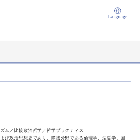
Language
リズム／比較政治哲学／哲学プラクティス
および政治思想史であり、隣接分野である倫理学、法哲学、国