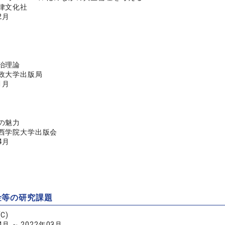
律文化社
2月
治理論
政大学出版局
1月
の魅力
西学院大学出版会
4月
金等の研究課題
C)
4月 ～ 2022年03月