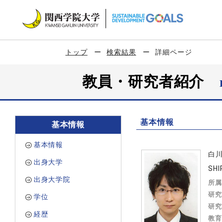
トップ
検索結果
詳細ページ
教員・研究者紹介
基本情報
基本情報
基本情報
白
出身大学
SHI
出身大学院
所属
研究
学位
研究
経歴
教育