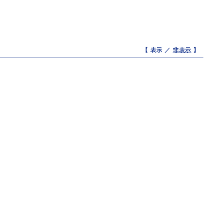
【 表示 ／
非表示
】