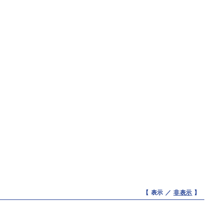
【 表示 ／
非表示
】