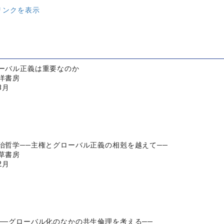
リンクを表示
ーバル正義は重要なのか
洋書房
3月
治哲学──主権とグローバル正義の相剋を越えて──
草書房
2月
──グローバル化のなかの共生倫理を考える──