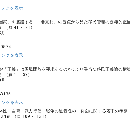
リンクを表示
国家」を擁護する : 「非支配」の観点から見た移民管理の規範的正
 （頁 41 ～ 71）
3月
10574
リンクを表示
や「正義」は国境開放を要求するのか : より妥当な移民正義論の構
 （頁 1 ～ 38）
3月
43136
リンクを表示
体性・自衛・武力行使━戦争の道義性の一側面に関する若干の考察
4巻 （頁 109 ～ 131）