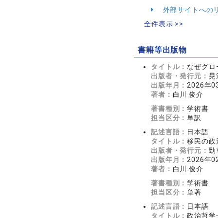
外部サイトへの
全件表示 >>
書籍等出版物
タイトル：
なぜグロ
出版者・発行元：
晃
出版年月：
2026年0
著者：
白川 俊介
著書種別：
学術書
担当区分：
単訳
記述言語：
日本語
タイトル：
移民の政
出版者・発行元：
勁
出版年月：
2026年0
著者：
白川 俊介
著書種別：
学術書
担当区分：
単著
記述言語：
日本語
タイトル：
政治哲学