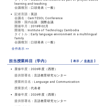
learning and teaching
会議種別：
口頭発表（一般）
記述言語：
英語
会議名：
CamTESOL Conference
国際・国内会議：
国際会議
開催年月：
2018年02月
開催地：
Institute of Technology Cambodia
タイトル：
Early language environment in a multilingual
family
会議種別：
口頭発表（一般）
全件表示 >>
担当授業科目（学内）
【 表示 ／
非表示
】
履修年度：
2026年度（西暦）
提供部署名：
言語教育研究センター
授業科目名：
Language and Communication
授業形式：
代表者
履修年度：
2026年度（西暦）
提供部署名：
言語教育研究センター