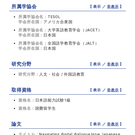
所属学協会
【 表示 ／
非表示
】
所属学協会名：
TESOL
学会所在国：
アメリカ合衆国
所属学協会名：
大学英語教育学会（JACET）
学会所在国：
日本国
所属学協会名：
全国語学教育学会（JALT）
学会所在国：
日本国
研究分野
【 表示 ／
非表示
】
研究分野：
人文・社会 / 外国語教育
取得資格
【 表示 ／
非表示
】
資格名：
日本語能力試験1級
資格名：
国費留学生
論文
【 表示 ／
非表示
】
タイトル：
Navigating digital dialogue How Japanese