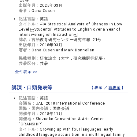
28巻
出版年月：
2025年03月
著者：
Oana Cusen
記述言語：
英語
タイトル：
￼A Statistical Analysis of Changes in Low
Level ￼Students' Attitudes to English over a Year of
Intensive English Instruction￼
誌名：
言語教育研究センター研究年報 21号
出版年月：
2018年03月
著者：
Oana Cusen and Mark Donnellan
掲載種別：
研究論文（大学，研究機関等紀要）
共著区分：
共著
全件表示 >>
講演・口頭発表等
【 表示 ／
非表示
】
記述言語：
英語
会議名：
JALT2018 International Conference
国際・国内会議：
国際会議
開催年月：
2018年11月
開催地：
Shizuoka Convention & Arts Center
"GRANSHIP"
タイトル：
Growing up with four languages: early
childhood language acquisition in a multilingual family