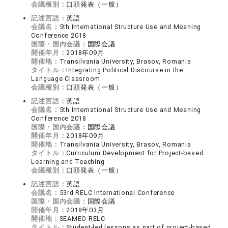
会議種別：
口頭発表（一般）
記述言語：
英語
会議名：
5th International Structure Use and Meaning
Conference 2018
国際・国内会議：
国際会議
開催年月：
2018年09月
開催地：
Transilvania University, Brasov, Romania
タイトル：
Integrating Political Discourse in the
Language Classroom
会議種別：
口頭発表（一般）
記述言語：
英語
会議名：
5th International Structure Use and Meaning
Conference 2018
国際・国内会議：
国際会議
開催年月：
2018年09月
開催地：
Transilvania University, Brasov, Romania
タイトル：
Curriculum Development for Project-based
Learning and Teaching
会議種別：
口頭発表（一般）
記述言語：
英語
会議名：
53rd RELC International Conference
国際・国内会議：
国際会議
開催年月：
2018年03月
開催地：
SEAMEO RELC
タイトル：
Student-led lessons as part of project-based