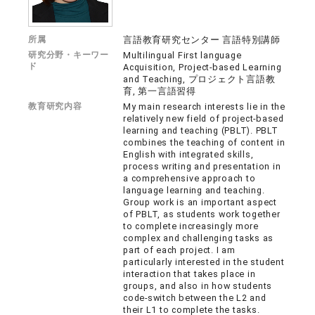
所属
言語教育研究センター 言語特別講師
研究分野・キーワー
Multilingual First language
ド
Acquisition, Project-based Learning
and Teaching, プロジェクト言語教
育, 第一言語習得
教育研究内容
My main research interests lie in the
relatively new field of project-based
learning and teaching (PBLT). PBLT
combines the teaching of content in
English with integrated skills,
process writing and presentation in
a comprehensive approach to
language learning and teaching.
Group work is an important aspect
of PBLT, as students work together
to complete increasingly more
complex and challenging tasks as
part of each project. I am
particularly interested in the student
interaction that takes place in
groups, and also in how students
code-switch between the L2 and
their L1 to complete the tasks.