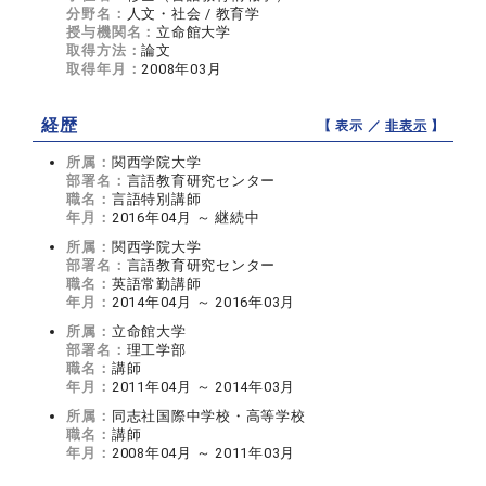
分野名：
人文・社会 / 教育学
授与機関名：
立命館大学
取得方法：
論文
取得年月：
2008年03月
経歴
【 表示 ／
非表示
】
所属：
関西学院大学
部署名：
言語教育研究センター
職名：
言語特別講師
年月：
2016年04月 ～ 継続中
所属：
関西学院大学
部署名：
言語教育研究センター
職名：
英語常勤講師
年月：
2014年04月 ～ 2016年03月
所属：
立命館大学
部署名：
理工学部
職名：
講師
年月：
2011年04月 ～ 2014年03月
所属：
同志社国際中学校・高等学校
職名：
講師
年月：
2008年04月 ～ 2011年03月