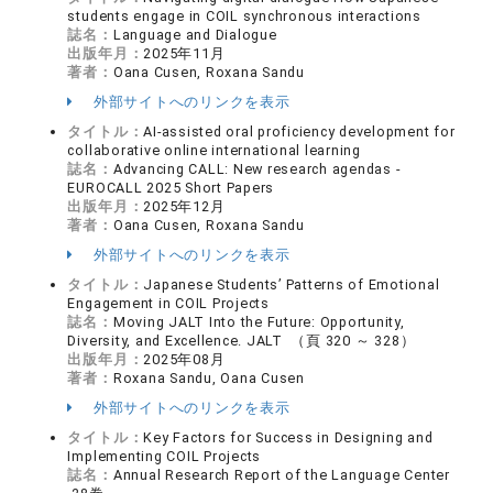
students engage in COIL synchronous interactions
誌名：
Language and Dialogue
出版年月：
2025年11月
著者：
Oana Cusen, Roxana Sandu
外部サイトへのリンクを表示
タイトル：
AI-assisted oral proficiency development for
collaborative online international learning
誌名：
Advancing CALL: New research agendas -
EUROCALL 2025 Short Papers
出版年月：
2025年12月
著者：
Oana Cusen, Roxana Sandu
外部サイトへのリンクを表示
タイトル：
Japanese Students’ Patterns of Emotional
Engagement in COIL Projects
誌名：
Moving JALT Into the Future: Opportunity,
Diversity, and Excellence. JALT （頁 320 ～ 328）
出版年月：
2025年08月
著者：
Roxana Sandu, Oana Cusen
外部サイトへのリンクを表示
タイトル：
Key Factors for Success in Designing and
Implementing COIL Projects
誌名：
Annual Research Report of the Language Center