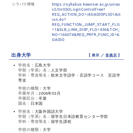
シラバス情報
https://syllabus.kwansei.ac.jp/unias
v2/UnSSOLoginControlFree?
REQ_ACTION_DO=/AGA030PLS01Act
ion.do?
REQ_FUNCTION_JUMP_START_FLG
=1&SLB_LINK_DISP_FLG=436&TCH_
NO=166074&REQ_PRFR_FUNC_ID=A
GA030
出身大学
【 表示 ／
非表示
】
学校名：
広島大学
学部（学系）名：
人文学部
学科・専攻等名：
欧米文学語学・言語学コース 言語学
専攻
学校の種類：
大学
卒業年月：
2006年03月
卒業区分：
卒業
国名：
日本国
学校名：
大阪外国語大学
学部（学系）名：
留学生日本語教育センター学部
学科・専攻等名：
留学生課程
学校の種類：
大学