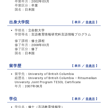
卒業年月：
2002年03月
卒業区分：
卒業
国名：
日本国
出身大学院
【 表示 ／
非表示
】
学校名：
立命館大学
学部等名：
言語教育情報研究科言語情報プログラム
修了課程：
修士課程
修了年月：
2008年03月
修了区分：
修了
国名：
日本国
留学歴
【 表示 ／
非表示
】
留学先：
University of British Columbia
経歴名：
University of British Columbia – Ritsumeikan
University Joint Program TESOL Certificate
年月：
2007年08月
学位
【 表示 ／
非表示
】
学位名：
修士（言語教育情報学）