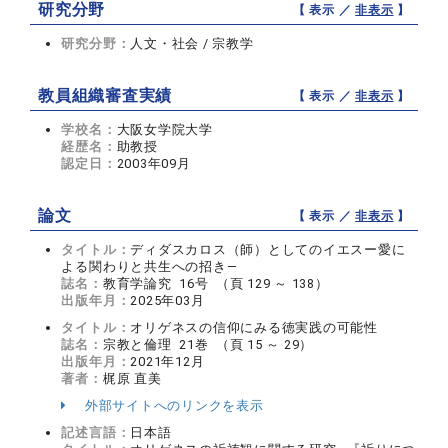
研究分野
【 表示 ／
非表示
】
研究分野：
人文・社会 / 宗教学
教員組織審査実績
【 表示 ／
非表示
】
学校名：
大阪女学院大学
経歴名：
助教授
認定日：
2003年09月
論文
【 表示 ／
非表示
】
タイトル：
ディダスカロス（師）としてのイエスー愛に
よる関わりと共生への招き―
誌名：
教育学論究 16号 （頁 129 ～ 138）
出版年月：
2025年03月
タイトル：
オリゲネスの信仰にみる徳実践の可能性
誌名：
宗教と倫理 21巻 （頁 15 ～ 29）
出版年月：
2021年12月
著者：
梶原 直美
外部サイトへのリンクを表示
記述言語：
日本語