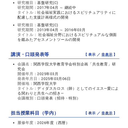
研究種目：
基盤研究(C)
研究期間：
2017年04月 ～ 継続中
タイトル：
社会福祉実践におけるスピリチュアリティに
配慮した支援計画様式の開発
研究種目：
基盤研究(C)
研究期間：
2013年04月 ～ 2016年03月
タイトル：
社会福祉分野におけるスピリチュアルな側面
を鑑みたアセスメントツールの開発
講演・口頭発表等
【 表示 ／
非表示
】
会議名：
関西学院大学教育学会特別企画「共生教育」研
究会
開催年月：
2025年03月
発表年月日：
2025年03月06日
開催地：
関西学院大学
タイトル：
ディダスカロス（師）としてのイエス―愛によ
る関わりと共生への招き―
会議種別：
口頭発表（招待・特別）
担当授業科目（学内）
【 表示 ／
非表示
】
履修年度：
2026年度（西暦）