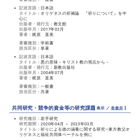
記述言語：
日本語
タイトル：
オリゲネスの祈祷論 『祈りについて』を中
心に
出版者・発行元：
教文館
出版年月：
2017年02月
著者：
梶原 直美
著書種別：
学術書
担当区分：
単著
記述言語：
日本語
タイトル：
悪の意味－キリスト教の視点から－
出版者・発行元：
新教出版社
出版年月：
2004年07月
著者：
梶原 直美
著書種別：
一般書
担当区分：
共著
共同研究・競争的資金等の研究課題
【 表示 ／
非表示
】
研究種目：
若手研究
研究期間：
2020年04月 ～ 2023年03月
タイトル：
祈りによる徳の涵養に関する研究―東方教父オ
リゲネスと福祉共同体ベーテルを例に