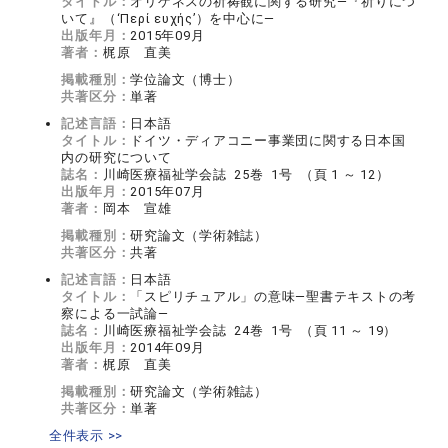
タイトル：
オリゲネスの祈祷観に関する研究―『祈りにつ
いて』（‘Περί ευχής’）を中心に―
出版年月：
2015年09月
著者：
梶原 直美
掲載種別：
学位論文（博士）
共著区分：
単著
記述言語：
日本語
タイトル：
ドイツ・ディアコニー事業団に関する日本国
内の研究について
誌名：
川崎医療福祉学会誌 25巻 1号 （頁 1 ～ 12）
出版年月：
2015年07月
著者：
岡本 宣雄
掲載種別：
研究論文（学術雑誌）
共著区分：
共著
記述言語：
日本語
タイトル：
「スピリチュアル」の意味―聖書テキストの考
察による一試論―
誌名：
川崎医療福祉学会誌 24巻 1号 （頁 11 ～ 19）
出版年月：
2014年09月
著者：
梶原 直美
掲載種別：
研究論文（学術雑誌）
共著区分：
単著
全件表示 >>