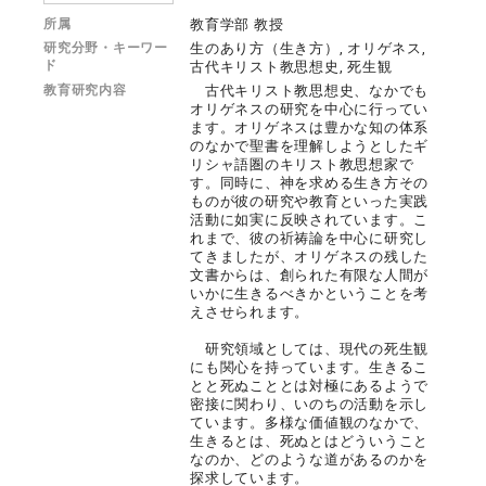
所属
教育学部 教授
研究分野・キーワー
生のあり方（生き方）, オリゲネス,
ド
古代キリスト教思想史, 死生観
教育研究内容
古代キリスト教思想史、なかでも
オリゲネスの研究を中心に行ってい
ます。オリゲネスは豊かな知の体系
のなかで聖書を理解しようとしたギ
リシャ語圏のキリスト教思想家で
す。同時に、神を求める生き方その
ものが彼の研究や教育といった実践
活動に如実に反映されています。こ
れまで、彼の祈祷論を中心に研究し
てきましたが、オリゲネスの残した
文書からは、創られた有限な人間が
いかに生きるべきかということを考
えさせられます。
研究領域としては、現代の死生観
にも関心を持っています。生きるこ
とと死ぬこととは対極にあるようで
密接に関わり、いのちの活動を示し
ています。多様な価値観のなかで、
生きるとは、死ぬとはどういうこと
なのか、どのような道があるのかを
探求しています。