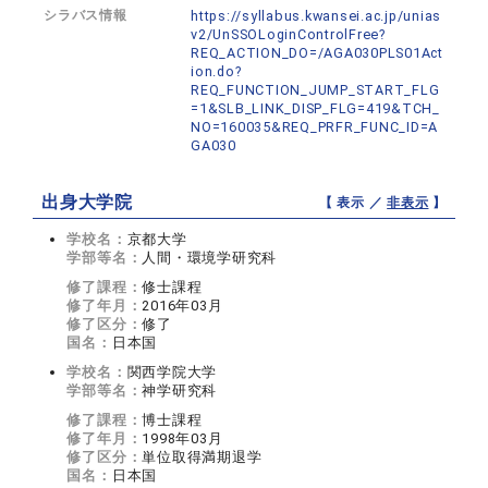
シラバス情報
https://syllabus.kwansei.ac.jp/unias
v2/UnSSOLoginControlFree?
REQ_ACTION_DO=/AGA030PLS01Act
ion.do?
REQ_FUNCTION_JUMP_START_FLG
=1&SLB_LINK_DISP_FLG=419&TCH_
NO=160035&REQ_PRFR_FUNC_ID=A
GA030
出身大学院
【 表示 ／
非表示
】
学校名：
京都大学
学部等名：
人間・環境学研究科
修了課程：
修士課程
修了年月：
2016年03月
修了区分：
修了
国名：
日本国
学校名：
関西学院大学
学部等名：
神学研究科
修了課程：
博士課程
修了年月：
1998年03月
修了区分：
単位取得満期退学
国名：
日本国