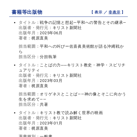
書籍等出版物
【 表示 ／
非表示
】
タイトル：
戦争の記憶と想起―平和への警告とその継承―
出版者・発行元：
キリスト新聞社
出版年月：
2025年06月
著者：
梶原直美
担当範囲：
平和への叫びー佐喜眞美術館が語る沖縄戦か
ら
担当区分：
分担執筆
タイトル：
ことばの力──キリスト教史・神学・スピリチ
ュアリティ
出版者・発行元：
キリスト新聞社
出版年月：
2023年03月
著者：
梶原直美
担当範囲：
オリゲネスとことば――神の像とそこに向かう
生を求めて――
担当区分：
共著
タイトル：
キリスト教で読み解く世界の映画
出版者・発行元：
キリスト新聞社
出版年月：
2023年01月
著者：
梶原直美
著書種別：
一般書