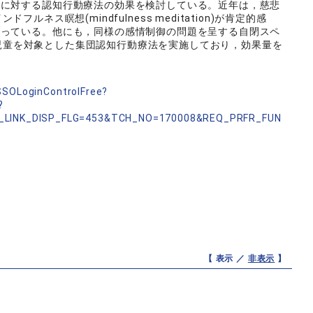
題に対する認知行動療法の効果を検討している。近年は，慈悲
とマインドフルネス瞑想(mindfulness meditation)が肯定的感
行っている。他にも，同様の感情制御の問題を呈する自閉スペ
)の児童を対象とした集団認知行動療法を実施しており，効果量を
nSSOLoginControlFree?
?
_LINK_DISP_FLG=453&TCH_NO=170008&REQ_PRFR_FUN
【 表示 ／
非表示
】