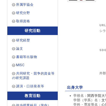
所属学協会
研究分野
取得資格
UR
研究活動
シラ
研究経歴
論文
SD
書籍等出版物
MISC
共同研究・競争的資金等
外部
の研究課題
講演・口頭発表等
出身大学
教育活動
学校名：
関西学院大
学部（学系）名：
文
学科・専攻等名：
心
担当授業科目（学内）