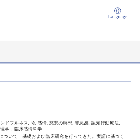
Language
ドフルネス, 恥, 感情, 慈悲の瞑想, 罪悪感, 認知行動療法,
ナリティ心理学，臨床感情科学
情について，基礎および臨床研究を行ってきた。実証に基づく