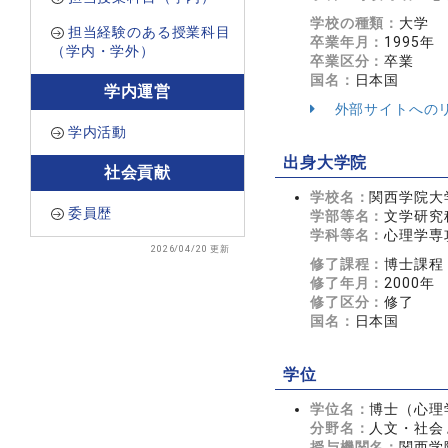
学校の種類：
大学
担当経験のある授業科目
卒業年月：
1995年
（学内・学外）
卒業区分：
卒業
国名：
日本国
学内運営
外部サイトへの
学内活動
出身大学院
社会貢献
学校名：
関西学院大
委員歴
学部等名：
文学研究
学科等名：
心理学専
2026/04/20 更新
修了課程：
博士課程
修了年月：
2000年
修了区分：
修了
国名：
日本国
学位
学位名：
博士（心理
分野名：
人文・社会 
授与機関名：
関西学