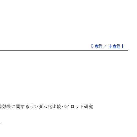
【 表示 ／
非表示
】
善効果に関するランダム化比較パイロット研究
子