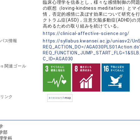
臨床心理学を信条とし，様々な感情制御の問
の瞑想（loving-kindness meditation）
情，否定的感情に及ぼす効果について研究を
クトラム症(ASD)，注意欠陥多動症(ADHD
高めるための取り組みを続けている。
L
https://clinical-affective-science.org/
バス情報
https://syllabus.kwansei.ac.jp/uniasv2/U
REQ_ACTION_DO=/AGA030PLS01Action.do
REQ_FUNCTION_JUMP_START_FLG=1&SLB
C_ID=AGA030
Gs 関連ゴール
リンク
学
学部
理学科