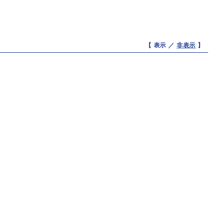
【 表示 ／
非表示
】