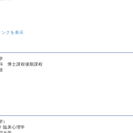
リンクを表示
学
科 博士課程後期課程
攻
学）
/ 臨床心理学
院大学