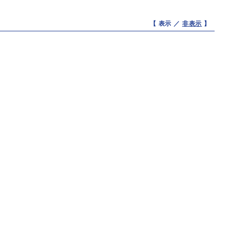
【 表示 ／
非表示
】