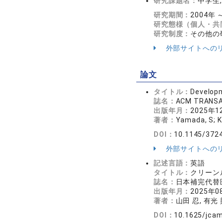
研究課題名：
中学生
研究期間：
2004年 
研究態様（個人・共
研究制度：
その他の
外部サイトへの
論文
タイトル：
Developm
誌名：
ACM TRANSA
出版年月：
2025年1
著者：
Yamada, S; K
DOI：
10.1145/372
外部サイトへの
記述言語：
英語
タイトル：
クリーン
誌名：
日本補完代替医
出版年月：
2025年0
著者：
山田 忍, 有光 
DOI：
10.1625/jcam