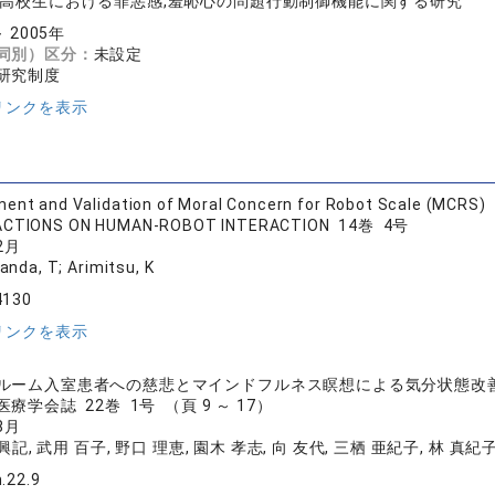
,高校生における罪悪感,羞恥心の問題行動制御機能に関する研究
～ 2005年
同別）区分：
未設定
研究制度
リンクを表示
ent and Validation of Moral Concern for Robot Scale (MCRS)
CTIONS ON HUMAN-ROBOT INTERACTION 14巻 4号
2月
anda, T; Arimitsu, K
4130
リンクを表示
ルーム入室患者への慈悲とマインドフルネス瞑想による気分状態改
療学会誌 22巻 1号 （頁 9 ～ 17）
8月
興記, 武用 百子, 野口 理恵, 園木 孝志, 向 友代, 三栖 亜紀子, 林 真紀
.22.9