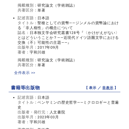
掲載種別：
研究論文（学術雑誌）
共著区分：
単著
記述言語：
日本語
タイトル：
聖槍としての貨幣――ジンメルの貨幣論におけ
る「非人格性」の概念について
誌名：
日本独文学会研究叢書128号『〈かけがえがない〉
とはどういうことか？――近現代ドイツ語圏文学における
交換（不）可能性の主題――』
出版年月：
2017年09月
著者：
宇和川雄
掲載種別：
研究論文（学術雑誌）
共著区分：
単著
全件表示 >>
書籍等出版物
【 表示 ／
非表示
】
記述言語：
日本語
タイトル：
ベンヤミンの歴史哲学――ミクロロギーと普遍
史
出版者・発行元：
人文書院
出版年月：
2023年03月
著者：
宇和川雄