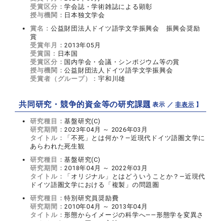
受賞区分：
学会誌・学術雑誌による顕彰
授与機関：
日本独文学会
賞名：
公益財団法人ドイツ語学文学振興会 振興会奨励
賞
受賞年月：
2013年05月
受賞国：
日本国
受賞区分：
国内学会・会議・シンポジウム等の賞
授与機関：
公益財団法人ドイツ語学文学振興会
受賞者（グループ）：
宇和川雄
共同研究・競争的資金等の研究課題
【 表示 ／
非表示
】
研究種目：
基盤研究(C)
研究期間：
2023年04月 ～ 2026年03月
タイトル：
「不死」とは何か？―近現代ドイツ語圏文学に
あらわれた死生観
研究種目：
基盤研究(C)
研究期間：
2018年04月 ～ 2022年03月
タイトル：
「オリジナル」とはどういうことか？―近現代
ドイツ語圏文学における「複製」の問題圏
研究種目：
特別研究員奨励費
研究期間：
2010年04月 ～ 2013年04月
タイトル：
形態からイメージの科学へ――形態学を変異さ