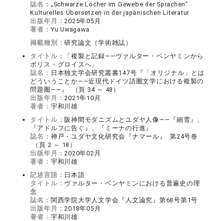
誌名：
„Schwarze Löcher im Gewebe der Sprachen“
Kulturelles Übersetzen in der japanischen Literatur
出版年月：
2025年05月
著者：
Yu Uwagawa
掲載種別：
研究論文（学術雑誌）
タイトル：
「複製と記録――ヴァルター・ベンヤミンから
ボリス・グロイスへ」
誌名：
日本独文学会研究叢書147号『「オリジナル」とは
どういうことか――近現代ドイツ語圏文学における複製の
問題圏――』 （頁 34 ～ 48）
出版年月：
2021年10月
著者：
宇和川雄
タイトル：
阪神間モダニズムとユダヤ人像――『細雪』、
『アドルフに告ぐ』、『ミーナの行進』
誌名：
神戸・ユダヤ文化研究会『ナマール』 第24号巻
（頁 2 ～ 18）
出版年月：
2020年02月
著者：
宇和川雄
記述言語：
日本語
タイトル：
ヴァルター・ベンヤミンにおける普遍史の理
念
誌名：
関西学院大学人文学会『人文論究』第68号第1号
出版年月：
2018年05月
著者：
宇和川雄