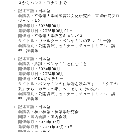
スからハンス・ヨナスまで
記述言語：
日本語
会議名：
立命館大学国際言語文化研究所・重点研究プロ
ジェクトA２
開催年月：
2025年08月
発表年月日：
2025年08月01日
開催地：
立命館大学衣笠キャンパス
タイトル：
ヴァルター・ベンヤミンのアレゴリー論
会議種別：
公開講演，セミナー，チュートリアル，講
習，講義等
記述言語：
日本語
会議名：
鼎談：ベンヤミンと住むこと
開催年月：
2024年08月
発表年月日：
2024年08月
開催地：
KIKAギャラリー
タイトル：
ベンヤミンの住居論を読み直す――「クモの
巣」から「ガラスの家」へ、そしてその先へ
会議種別：
公開講演，セミナー，チュートリアル，講
習，講義等
記述言語：
日本語
会議名：
神戸神話・神話学研究会
国際・国内会議：
国内会議
開催年月：
2021年02月
発表年月日：
2021年02月20日
開催地：
オンライン