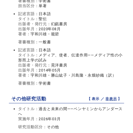
著書種別：
学術書
担当区分：
単著
記述言語：
日本語
タイトル：
聖伝
出版者・発行元：
幻戯書房
出版年月：
2020年08月
著者：
宇和川雄・籠碧
著書種別：
一般書
記述言語：
日本語
タイトル：
メディア、使者、伝達作用――メディア性の小
形而上学の試み
出版者・発行元：
晃洋書房
出版年月：
2014年05月
著者：
宇和川雄・勝山紘子・川島隆・永畑紗織（訳）
著書種別：
学術書
その他研究活動
【 表示 ／
非表示
】
タイトル：
過去と未来の間――ベンヤミンからアンダース
へ
実施年月：
2026年03月
研究活動区分：
その他