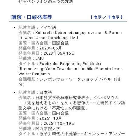
せるベンヤミンの三つの方法
講演・口頭発表等
【 表示 ／
非表示
】
記述言語：
ドイツ語
会議名：
Kulturelle Uebersetzungsprozesse. 8. Forum
lit. wiss. Japanforschung. LMU.
国際・国内会議：
国際会議
開催年月：
2023年06月
発表年月日：
2023年06月16日
開催地：
LMU
タイトル：
Poetik der Exophonie, Politik der
Übersetzung: Yoko Tawada und Inuhiko Yomota lesen
Walter Benjamin
会議種別：
シンポジウム・ワークショップ パネル（指
名）
記述言語：
日本語
会議名：
日本独文学会秋季研究発表会、シンポジウム
「〈死を超えるもの〉をめぐる想像力――近現代ドイツ語
圏文学における「不死性」の問題圏」
国際・国内会議：
国内会議
開催年月：
2025年10月
発表年月日：
2025年10月19日
開催地：
関西学院大学
タイトル：
原子力時代の不死論――ギュンター・アンダー