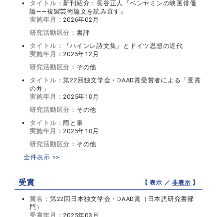
タイトル：
新刊紹介：長谷正人『ベンヤミンの映画俳優
論――複製芸術論文を読み直す』
実施年月：
2026年02月
研究活動区分：
書評
タイトル：
『ハインレ詩文集』とドイツ思想の近代
実施年月：
2025年12月
研究活動区分：
その他
タイトル：
第22回独文学会・DAAD賞受賞者による「受賞
の弁」
実施年月：
2025年10月
研究活動区分：
その他
タイトル：
雨と泉
実施年月：
2025年10月
研究活動区分：
その他
全件表示 >>
受賞
【 表示 ／
非表示
】
賞名：
第22回日本独文学会・DAAD賞（日本語研究書部
門）
受賞年月：
2025年03月