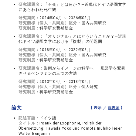
研究課題名：
「不死」とは何か？―近現代ドイツ語圏文学
にあらわれた死生観
研究期間：
2024年04月 ～ 2026年03月
研究態様（個人・共同別）区分：
国内共同研究
研究制度：
科学研究費補助金
研究課題名：
「オリジナル」とはどういうことか？―近現
代ドイツ語圏文学における「複製」の問題圏
研究期間：
2018年04月 ～ 2022年03月
研究態様（個人・共同別）区分：
国内共同研究
研究制度：
科学研究費補助金
研究課題名：
形態からイメージの科学へ――形態学を変異
させるベンヤミンの三つの方法
研究期間：
2010年04月 ～ 2013年04月
研究態様（個人・共同別）区分：
個人研究
研究制度：
科学研究費補助金
論文
【 表示 ／
非表示
】
記述言語：
ドイツ語
タイトル：
Poetik der Exophonie, Politik der
Übersetzung: Tawada Yōko und Yomota Inuhiko lesen
Walter Benjamin