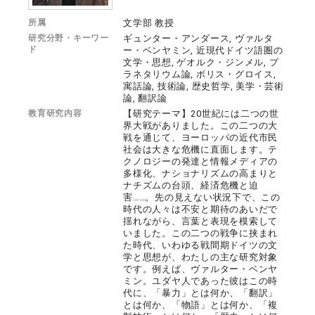
所属
文学部 教授
研究分野・キーワー
ギュンター・アンダース, ヴァルタ
ド
ー・ベンヤミン, 近現代ドイツ語圏の
文学・思想, ゲオルク・ジンメル, プ
ラネタリウム論, ボリス・グロイス,
寓話論, 技術論, 歴史哲学, 美学・芸術
論, 翻訳論
教育研究内容
【研究テーマ】20世紀には二つの世
界大戦がありました。この二つの大
戦を通じて、ヨーロッパの近代市民
社会は大きな危機に直面します。テ
クノロジーの発達と情報メディアの
多様化、ナショナリズムの高まりと
ナチズムの台頭、経済危機と迫
害……。先の見えない状況下で、この
時代の人々は不安と期待のあいだで
揺れながら、言葉と表現を模索して
いました。この二つの戦争に挟まれ
た時代、いわゆる戦間期ドイツの文
学と思想が、わたしの主な研究対象
です。例えば、ヴァルター・ベンヤ
ミン。ユダヤ人であった彼はこの時
代に、「暴力」とは何か、「翻訳」
とは何か、「物語」とは何か、「複