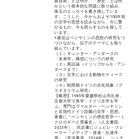
製技術」とは何か、「歴史」とは何
かという根本的な問題に取り組み、
珠玉のエッセイを書き残していま
す。こうした、今からおよそ100年前
の文学や思想を読みながら、今に繋
がるもの、今を照らすものを探して
います。
※最近はベンヤミンの思想の研究をつ
づけながら、以下のテーマにも取り
組んでいます。
（１）ギュンター・アンダースの
「未来学」構想についての研究
（２）寓話論（イソップからG・アン
ダースまで）
（３）文学における動物モティーフ
の研究
（４）戦間期ドイツの文化現象（プ
ラネタリウム研究）
【略歴】1985年愛媛県松山市出身。
京都大学で美学・ドイツ文学を学
ぶ。専門はヴァルター・ベンヤミン
と近現代ドイツ語圏の文学・思想。
著書に『ベンヤミンの歴史哲学――ミ
クロロギーと普遍史』（人文書院、
2023年）、共訳書にジュビレ・クレ
ーマー『メディア・使者・伝達作
用』（晃洋書房、2014年）、シュテ