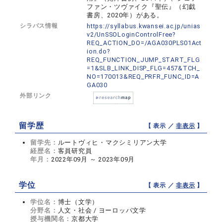
ファン・ツヴァイク『聖伝』（幻戯
書房、2020年）がある。
シラバス情報
https://syllabus.kwansei.ac.jp/unias
v2/UnSSOLoginControlFree?
REQ_ACTION_DO=/AGA030PLS01Act
ion.do?
REQ_FUNCTION_JUMP_START_FLG
=1&SLB_LINK_DISP_FLG=457&TCH_
NO=170013&REQ_PRFR_FUNC_ID=A
GA030
外部リンク
留学歴
【 表示 ／
非表示
】
留学先：
ルートヴィヒ・マクシミリアン大学
経歴名：
客員研究員
年月：
2022年09月 ～ 2023年09月
学位
【 表示 ／
非表示
】
学位名：
博士（文学）
分野名：
人文・社会 / ヨーロッパ文学
授与機関名：
京都大学