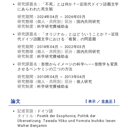
研究課題名：
「不死」とは何か？―近現代ドイツ語圏文学
にあらわれた死生観
研究期間：
2024年04月 ～ 2026年03月
研究態様（個人・共同別）区分：
国内共同研究
研究制度：
科学研究費補助金
研究課題名：
「オリジナル」とはどういうことか？―近現
代ドイツ語圏文学における「複製」の問題圏
研究期間：
2018年04月 ～ 2022年03月
研究態様（個人・共同別）区分：
国内共同研究
研究制度：
科学研究費補助金
研究課題名：
形態からイメージの科学へ――形態学を変異
させるベンヤミンの三つの方法
研究期間：
2010年04月 ～ 2013年04月
研究態様（個人・共同別）区分：
個人研究
研究制度：
科学研究費補助金
論文
【 表示 ／
非表示
】
記述言語：
ドイツ語
タイトル：
Poetik der Exophonie, Politik der
Übersetzung: Tawada Yōko und Yomota Inuhiko lesen
Walter Benjamin