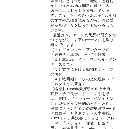
製技術」とは何か、「歴史」とは何
かという根本的な問題に取り組み、
珠玉のエッセイを書き残していま
す。こうした、今からおよそ100年前
の文学や思想を読みながら、今に繋
がるもの、今を照らすものを探して
います。
※最近はベンヤミンの思想の研究をつ
づけながら、以下のテーマにも取り
組んでいます。
（１）ギュンター・アンダースの
「未来学」構想についての研究
（２）寓話論（イソップからG・アン
ダースまで）
（３）文学における動物モティーフ
の研究
（４）戦間期ドイツの文化現象（プ
ラネタリウム研究）
【略歴】1985年愛媛県松山市出身。
京都大学で美学・ドイツ文学を学
ぶ。専門はヴァルター・ベンヤミン
と近現代ドイツ語圏の文学・思想。
著書に『ベンヤミンの歴史哲学――ミ
クロロギーと普遍史』（人文書院、
2023年）、共訳書にジュビレ・クレ
ーマー『メディア・使者・伝達作
用』（晃洋書房、2014年）、シュテ