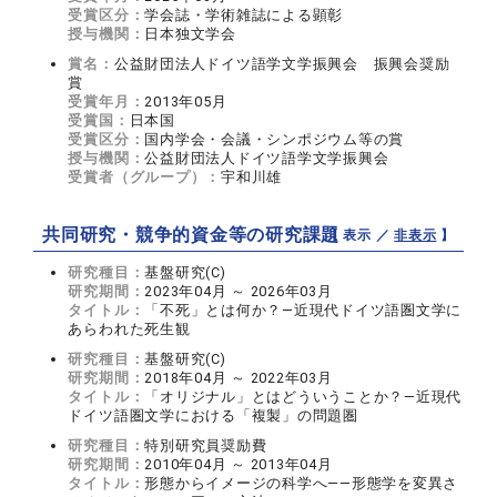
受賞区分：
学会誌・学術雑誌による顕彰
授与機関：
日本独文学会
賞名：
公益財団法人ドイツ語学文学振興会 振興会奨励
賞
受賞年月：
2013年05月
受賞国：
日本国
受賞区分：
国内学会・会議・シンポジウム等の賞
授与機関：
公益財団法人ドイツ語学文学振興会
受賞者（グループ）：
宇和川雄
共同研究・競争的資金等の研究課題
【 表示 ／
非表示
】
研究種目：
基盤研究(C)
研究期間：
2023年04月 ～ 2026年03月
タイトル：
「不死」とは何か？―近現代ドイツ語圏文学に
あらわれた死生観
研究種目：
基盤研究(C)
研究期間：
2018年04月 ～ 2022年03月
タイトル：
「オリジナル」とはどういうことか？―近現代
ドイツ語圏文学における「複製」の問題圏
研究種目：
特別研究員奨励費
研究期間：
2010年04月 ～ 2013年04月
タイトル：
形態からイメージの科学へ――形態学を変異さ