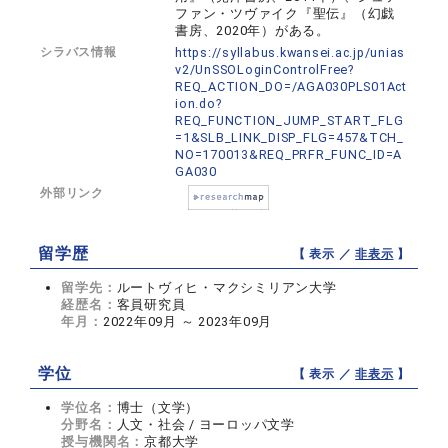
ファン・ツヴァイク『聖伝』（幻戯
書房、2020年）がある。
シラバス情報
https://syllabus.kwansei.ac.jp/unias
v2/UnSSOLoginControlFree?
REQ_ACTION_DO=/AGA030PLS01Act
ion.do?
REQ_FUNCTION_JUMP_START_FLG
=1&SLB_LINK_DISP_FLG=457&TCH_
NO=170013&REQ_PRFR_FUNC_ID=A
GA030
外部リンク
留学歴
【 表示 ／
非表示
】
留学先：
ルートヴィヒ・マクシミリアン大学
経歴名：
客員研究員
年月：
2022年09月 ～ 2023年09月
学位
【 表示 ／
非表示
】
学位名：
博士（文学）
分野名：
人文・社会 / ヨーロッパ文学
授与機関名：
京都大学