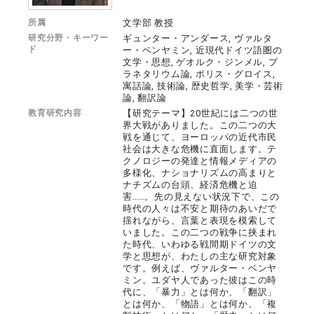
所属
文学部 教授
研究分野・キーワー
ギュンター・アンダース, ヴァルタ
ド
ー・ベンヤミン, 近現代ドイツ語圏の
文学・思想, ゲオルク・ジンメル, プ
ラネタリウム論, ボリス・グロイス,
寓話論, 技術論, 歴史哲学, 美学・芸術
論, 翻訳論
教育研究内容
【研究テーマ】20世紀には二つの世
界大戦がありました。この二つの大
戦を通じて、ヨーロッパの近代市民
社会は大きな危機に直面します。テ
クノロジーの発達と情報メディアの
多様化、ナショナリズムの高まりと
ナチズムの台頭、経済危機と迫
害……。先の見えない状況下で、この
時代の人々は不安と期待のあいだで
揺れながら、言葉と表現を模索して
いました。この二つの戦争に挟まれ
た時代、いわゆる戦間期ドイツの文
学と思想が、わたしの主な研究対象
です。例えば、ヴァルター・ベンヤ
ミン。ユダヤ人であった彼はこの時
代に、「暴力」とは何か、「翻訳」
とは何か、「物語」とは何か、「複