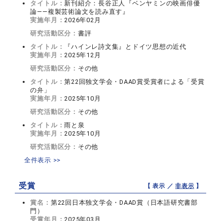
タイトル：
新刊紹介：長谷正人『ベンヤミンの映画俳優
論――複製芸術論文を読み直す』
実施年月：
2026年02月
研究活動区分：
書評
タイトル：
『ハインレ詩文集』とドイツ思想の近代
実施年月：
2025年12月
研究活動区分：
その他
タイトル：
第22回独文学会・DAAD賞受賞者による「受賞
の弁」
実施年月：
2025年10月
研究活動区分：
その他
タイトル：
雨と泉
実施年月：
2025年10月
研究活動区分：
その他
全件表示 >>
受賞
【 表示 ／
非表示
】
賞名：
第22回日本独文学会・DAAD賞（日本語研究書部
門）
受賞年月：
2025年03月