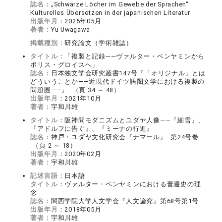
誌名：
„Schwarze Löcher im Gewebe der Sprachen“
Kulturelles Übersetzen in der japanischen Literatur
出版年月：
2025年05月
著者：
Yu Uwagawa
掲載種別：
研究論文（学術雑誌）
タイトル：
「複製と記録――ヴァルター・ベンヤミンから
ボリス・グロイスへ」
誌名：
日本独文学会研究叢書147号『「オリジナル」とは
どういうことか――近現代ドイツ語圏文学における複製の
問題圏――』 （頁 34 ～ 48）
出版年月：
2021年10月
著者：
宇和川雄
タイトル：
阪神間モダニズムとユダヤ人像――『細雪』、
『アドルフに告ぐ』、『ミーナの行進』
誌名：
神戸・ユダヤ文化研究会『ナマール』 第24号巻
（頁 2 ～ 18）
出版年月：
2020年02月
著者：
宇和川雄
記述言語：
日本語
タイトル：
ヴァルター・ベンヤミンにおける普遍史の理
念
誌名：
関西学院大学人文学会『人文論究』第68号第1号
出版年月：
2018年05月
著者：
宇和川雄