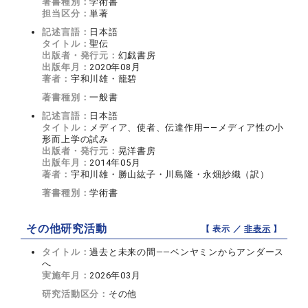
著書種別：
学術書
担当区分：
単著
記述言語：
日本語
タイトル：
聖伝
出版者・発行元：
幻戯書房
出版年月：
2020年08月
著者：
宇和川雄・籠碧
著書種別：
一般書
記述言語：
日本語
タイトル：
メディア、使者、伝達作用――メディア性の小
形而上学の試み
出版者・発行元：
晃洋書房
出版年月：
2014年05月
著者：
宇和川雄・勝山紘子・川島隆・永畑紗織（訳）
著書種別：
学術書
その他研究活動
【 表示 ／
非表示
】
タイトル：
過去と未来の間――ベンヤミンからアンダース
へ
実施年月：
2026年03月
研究活動区分：
その他