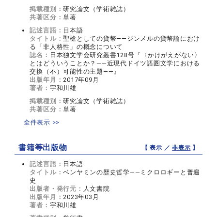
掲載種別：
研究論文（学術雑誌）
共著区分：
単著
記述言語：
日本語
タイトル：
聖槍としての貨幣――ジンメルの貨幣論におけ
る「非人格性」の概念について
誌名：
日本独文学会研究叢書128号『〈かけがえがない〉
とはどういうことか？――近現代ドイツ語圏文学における
交換（不）可能性の主題――』
出版年月：
2017年09月
著者：
宇和川雄
掲載種別：
研究論文（学術雑誌）
共著区分：
単著
全件表示 >>
書籍等出版物
【 表示 ／
非表示
】
記述言語：
日本語
タイトル：
ベンヤミンの歴史哲学――ミクロロギーと普遍
史
出版者・発行元：
人文書院
出版年月：
2023年03月
著者：
宇和川雄