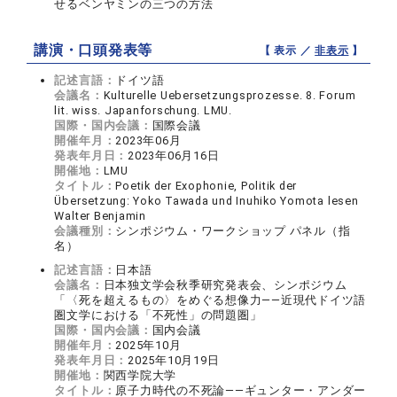
せるベンヤミンの三つの方法
講演・口頭発表等
【 表示 ／
非表示
】
記述言語：
ドイツ語
会議名：
Kulturelle Uebersetzungsprozesse. 8. Forum
lit. wiss. Japanforschung. LMU.
国際・国内会議：
国際会議
開催年月：
2023年06月
発表年月日：
2023年06月16日
開催地：
LMU
タイトル：
Poetik der Exophonie, Politik der
Übersetzung: Yoko Tawada und Inuhiko Yomota lesen
Walter Benjamin
会議種別：
シンポジウム・ワークショップ パネル（指
名）
記述言語：
日本語
会議名：
日本独文学会秋季研究発表会、シンポジウム
「〈死を超えるもの〉をめぐる想像力――近現代ドイツ語
圏文学における「不死性」の問題圏」
国際・国内会議：
国内会議
開催年月：
2025年10月
発表年月日：
2025年10月19日
開催地：
関西学院大学
タイトル：
原子力時代の不死論――ギュンター・アンダー