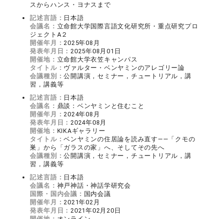
スからハンス・ヨナスまで
記述言語：
日本語
会議名：
立命館大学国際言語文化研究所・重点研究プロ
ジェクトA２
開催年月：
2025年08月
発表年月日：
2025年08月01日
開催地：
立命館大学衣笠キャンパス
タイトル：
ヴァルター・ベンヤミンのアレゴリー論
会議種別：
公開講演，セミナー，チュートリアル，講
習，講義等
記述言語：
日本語
会議名：
鼎談：ベンヤミンと住むこと
開催年月：
2024年08月
発表年月日：
2024年08月
開催地：
KIKAギャラリー
タイトル：
ベンヤミンの住居論を読み直す――「クモの
巣」から「ガラスの家」へ、そしてその先へ
会議種別：
公開講演，セミナー，チュートリアル，講
習，講義等
記述言語：
日本語
会議名：
神戸神話・神話学研究会
国際・国内会議：
国内会議
開催年月：
2021年02月
発表年月日：
2021年02月20日
開催地：
オンライン