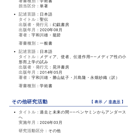
著書種別：
学術書
担当区分：
単著
記述言語：
日本語
タイトル：
聖伝
出版者・発行元：
幻戯書房
出版年月：
2020年08月
著者：
宇和川雄・籠碧
著書種別：
一般書
記述言語：
日本語
タイトル：
メディア、使者、伝達作用――メディア性の小
形而上学の試み
出版者・発行元：
晃洋書房
出版年月：
2014年05月
著者：
宇和川雄・勝山紘子・川島隆・永畑紗織（訳）
著書種別：
学術書
その他研究活動
【 表示 ／
非表示
】
タイトル：
過去と未来の間――ベンヤミンからアンダース
へ
実施年月：
2026年03月
研究活動区分：
その他