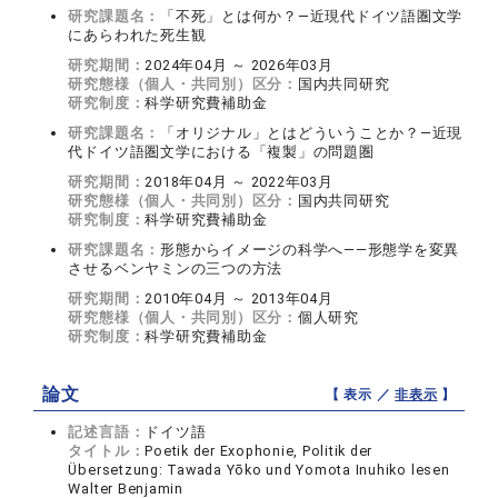
研究課題名：
「不死」とは何か？―近現代ドイツ語圏文学
にあらわれた死生観
研究期間：
2024年04月 ～ 2026年03月
研究態様（個人・共同別）区分：
国内共同研究
研究制度：
科学研究費補助金
研究課題名：
「オリジナル」とはどういうことか？―近現
代ドイツ語圏文学における「複製」の問題圏
研究期間：
2018年04月 ～ 2022年03月
研究態様（個人・共同別）区分：
国内共同研究
研究制度：
科学研究費補助金
研究課題名：
形態からイメージの科学へ――形態学を変異
させるベンヤミンの三つの方法
研究期間：
2010年04月 ～ 2013年04月
研究態様（個人・共同別）区分：
個人研究
研究制度：
科学研究費補助金
論文
【 表示 ／
非表示
】
記述言語：
ドイツ語
タイトル：
Poetik der Exophonie, Politik der
Übersetzung: Tawada Yōko und Yomota Inuhiko lesen
Walter Benjamin