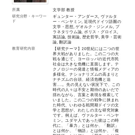
所属
文学部 教授
研究分野・キーワー
ギュンター・アンダース, ヴァルタ
ド
ー・ベンヤミン, 近現代ドイツ語圏の
文学・思想, ゲオルク・ジンメル, プ
ラネタリウム論, ボリス・グロイス,
寓話論, 技術論, 歴史哲学, 美学・芸術
論, 翻訳論
教育研究内容
【研究テーマ】20世紀には二つの世
界大戦がありました。この二つの大
戦を通じて、ヨーロッパの近代市民
社会は大きな危機に直面します。テ
クノロジーの発達と情報メディアの
多様化、ナショナリズムの高まりと
ナチズムの台頭、経済危機と迫
害……。先の見えない状況下で、この
時代の人々は不安と期待のあいだで
揺れながら、言葉と表現を模索して
いました。この二つの戦争に挟まれ
た時代、いわゆる戦間期ドイツの文
学と思想が、わたしの主な研究対象
です。例えば、ヴァルター・ベンヤ
ミン。ユダヤ人であった彼はこの時
代に、「暴力」とは何か、「翻訳」
とは何か、「物語」とは何か、「複