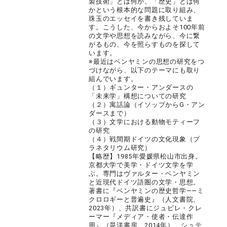
製技術」とは何か、「歴史」とは何
かという根本的な問題に取り組み、
珠玉のエッセイを書き残していま
す。こうした、今からおよそ100年前
の文学や思想を読みながら、今に繋
がるもの、今を照らすものを探して
います。
※最近はベンヤミンの思想の研究をつ
づけながら、以下のテーマにも取り
組んでいます。
（１）ギュンター・アンダースの
「未来学」構想についての研究
（２）寓話論（イソップからG・アン
ダースまで）
（３）文学における動物モティーフ
の研究
（４）戦間期ドイツの文化現象（プ
ラネタリウム研究）
【略歴】1985年愛媛県松山市出身。
京都大学で美学・ドイツ文学を学
ぶ。専門はヴァルター・ベンヤミン
と近現代ドイツ語圏の文学・思想。
著書に『ベンヤミンの歴史哲学――ミ
クロロギーと普遍史』（人文書院、
2023年）、共訳書にジュビレ・クレ
ーマー『メディア・使者・伝達作
用』（晃洋書房、2014年）、シュテ