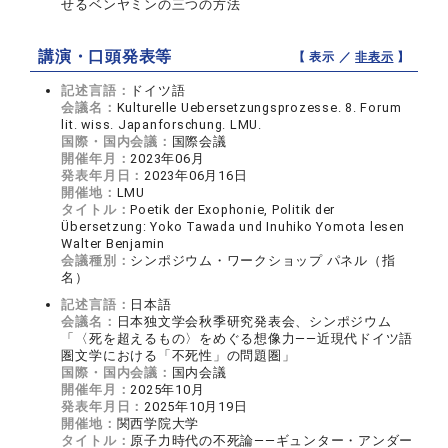
せるベンヤミンの三つの方法
講演・口頭発表等
【 表示 ／
非表示
】
記述言語：
ドイツ語
会議名：
Kulturelle Uebersetzungsprozesse. 8. Forum
lit. wiss. Japanforschung. LMU.
国際・国内会議：
国際会議
開催年月：
2023年06月
発表年月日：
2023年06月16日
開催地：
LMU
タイトル：
Poetik der Exophonie, Politik der
Übersetzung: Yoko Tawada und Inuhiko Yomota lesen
Walter Benjamin
会議種別：
シンポジウム・ワークショップ パネル（指
名）
記述言語：
日本語
会議名：
日本独文学会秋季研究発表会、シンポジウム
「〈死を超えるもの〉をめぐる想像力――近現代ドイツ語
圏文学における「不死性」の問題圏」
国際・国内会議：
国内会議
開催年月：
2025年10月
発表年月日：
2025年10月19日
開催地：
関西学院大学
タイトル：
原子力時代の不死論――ギュンター・アンダー