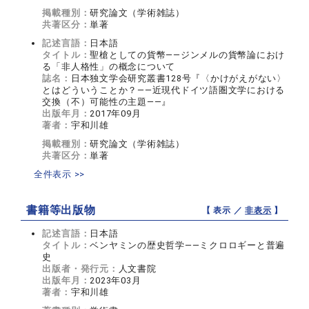
掲載種別：
研究論文（学術雑誌）
共著区分：
単著
記述言語：
日本語
タイトル：
聖槍としての貨幣――ジンメルの貨幣論におけ
る「非人格性」の概念について
誌名：
日本独文学会研究叢書128号『〈かけがえがない〉
とはどういうことか？――近現代ドイツ語圏文学における
交換（不）可能性の主題――』
出版年月：
2017年09月
著者：
宇和川雄
掲載種別：
研究論文（学術雑誌）
共著区分：
単著
全件表示 >>
書籍等出版物
【 表示 ／
非表示
】
記述言語：
日本語
タイトル：
ベンヤミンの歴史哲学――ミクロロギーと普遍
史
出版者・発行元：
人文書院
出版年月：
2023年03月
著者：
宇和川雄