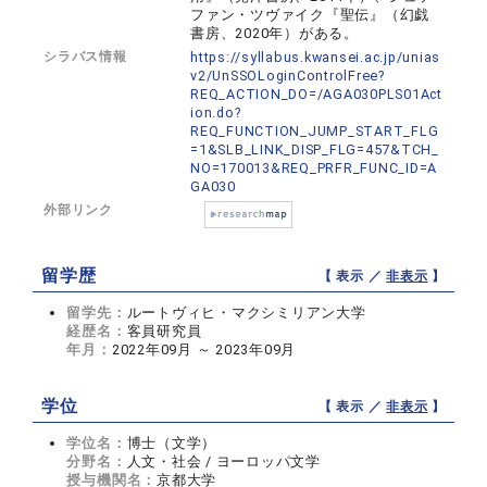
ファン・ツヴァイク『聖伝』（幻戯
書房、2020年）がある。
シラバス情報
https://syllabus.kwansei.ac.jp/unias
v2/UnSSOLoginControlFree?
REQ_ACTION_DO=/AGA030PLS01Act
ion.do?
REQ_FUNCTION_JUMP_START_FLG
=1&SLB_LINK_DISP_FLG=457&TCH_
NO=170013&REQ_PRFR_FUNC_ID=A
GA030
外部リンク
留学歴
【 表示 ／
非表示
】
留学先：
ルートヴィヒ・マクシミリアン大学
経歴名：
客員研究員
年月：
2022年09月 ～ 2023年09月
学位
【 表示 ／
非表示
】
学位名：
博士（文学）
分野名：
人文・社会 / ヨーロッパ文学
授与機関名：
京都大学