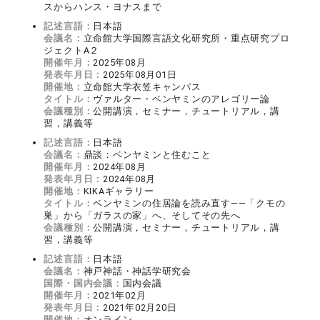
スからハンス・ヨナスまで
記述言語：
日本語
会議名：
立命館大学国際言語文化研究所・重点研究プロ
ジェクトA２
開催年月：
2025年08月
発表年月日：
2025年08月01日
開催地：
立命館大学衣笠キャンパス
タイトル：
ヴァルター・ベンヤミンのアレゴリー論
会議種別：
公開講演，セミナー，チュートリアル，講
習，講義等
記述言語：
日本語
会議名：
鼎談：ベンヤミンと住むこと
開催年月：
2024年08月
発表年月日：
2024年08月
開催地：
KIKAギャラリー
タイトル：
ベンヤミンの住居論を読み直す――「クモの
巣」から「ガラスの家」へ、そしてその先へ
会議種別：
公開講演，セミナー，チュートリアル，講
習，講義等
記述言語：
日本語
会議名：
神戸神話・神話学研究会
国際・国内会議：
国内会議
開催年月：
2021年02月
発表年月日：
2021年02月20日
開催地：
オンライン