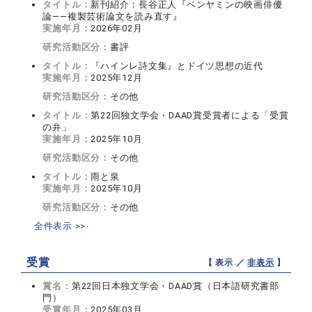
タイトル：
新刊紹介：長谷正人『ベンヤミンの映画俳優
論――複製芸術論文を読み直す』
実施年月：
2026年02月
研究活動区分：
書評
タイトル：
『ハインレ詩文集』とドイツ思想の近代
実施年月：
2025年12月
研究活動区分：
その他
タイトル：
第22回独文学会・DAAD賞受賞者による「受賞
の弁」
実施年月：
2025年10月
研究活動区分：
その他
タイトル：
雨と泉
実施年月：
2025年10月
研究活動区分：
その他
全件表示 >>
受賞
【 表示 ／
非表示
】
賞名：
第22回日本独文学会・DAAD賞（日本語研究書部
門）
受賞年月：
2025年03月