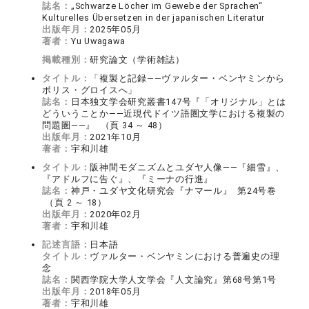
誌名：
„Schwarze Löcher im Gewebe der Sprachen“
Kulturelles Übersetzen in der japanischen Literatur
出版年月：
2025年05月
著者：
Yu Uwagawa
掲載種別：
研究論文（学術雑誌）
タイトル：
「複製と記録――ヴァルター・ベンヤミンから
ボリス・グロイスへ」
誌名：
日本独文学会研究叢書147号『「オリジナル」とは
どういうことか――近現代ドイツ語圏文学における複製の
問題圏――』 （頁 34 ～ 48）
出版年月：
2021年10月
著者：
宇和川雄
タイトル：
阪神間モダニズムとユダヤ人像――『細雪』、
『アドルフに告ぐ』、『ミーナの行進』
誌名：
神戸・ユダヤ文化研究会『ナマール』 第24号巻
（頁 2 ～ 18）
出版年月：
2020年02月
著者：
宇和川雄
記述言語：
日本語
タイトル：
ヴァルター・ベンヤミンにおける普遍史の理
念
誌名：
関西学院大学人文学会『人文論究』第68号第1号
出版年月：
2018年05月
著者：
宇和川雄