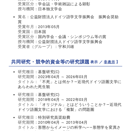
受賞区分：
学会誌・学術雑誌による顕彰
授与機関：
日本独文学会
賞名：
公益財団法人ドイツ語学文学振興会 振興会奨励
賞
受賞年月：
2013年05月
受賞国：
日本国
受賞区分：
国内学会・会議・シンポジウム等の賞
授与機関：
公益財団法人ドイツ語学文学振興会
受賞者（グループ）：
宇和川雄
共同研究・競争的資金等の研究課題
【 表示 ／
非表示
】
研究種目：
基盤研究(C)
研究期間：
2023年04月 ～ 2026年03月
タイトル：
「不死」とは何か？―近現代ドイツ語圏文学に
あらわれた死生観
研究種目：
基盤研究(C)
研究期間：
2018年04月 ～ 2022年03月
タイトル：
「オリジナル」とはどういうことか？―近現代
ドイツ語圏文学における「複製」の問題圏
研究種目：
特別研究員奨励費
研究期間：
2010年04月 ～ 2013年04月
タイトル：
形態からイメージの科学へ――形態学を変異さ