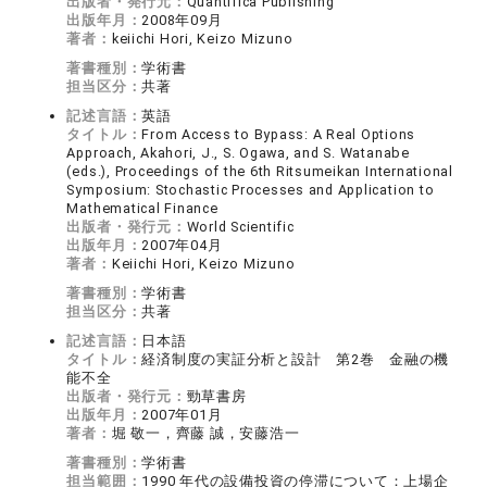
出版者・発行元：
Quantifica Publishing
出版年月：
2008年09月
著者：
keiichi Hori, Keizo Mizuno
著書種別：
学術書
担当区分：
共著
記述言語：
英語
タイトル：
From Access to Bypass: A Real Options
Approach, Akahori, J., S. Ogawa, and S. Watanabe
(eds.), Proceedings of the 6th Ritsumeikan International
Symposium: Stochastic Processes and Application to
Mathematical Finance
出版者・発行元：
World Scientific
出版年月：
2007年04月
著者：
Keiichi Hori, Keizo Mizuno
著書種別：
学術書
担当区分：
共著
記述言語：
日本語
タイトル：
経済制度の実証分析と設計 第2巻 金融の機
能不全
出版者・発行元：
勁草書房
出版年月：
2007年01月
著者：
堀 敬一，齊藤 誠，安藤浩一
著書種別：
学術書
担当範囲：
1990 年代の設備投資の停滞について：上場企