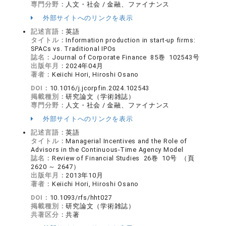
専門分野：
人文・社会 / 金融、ファイナンス
外部サイトへのリンクを表示
記述言語：
英語
タイトル：
Information production in start-up firms:
SPACs vs. Traditional IPOs
誌名：
Journal of Corporate Finance 85巻 102543号
出版年月：
2024年04月
著者：
Keiichi Hori, Hiroshi Osano
DOI：
10.1016/j.jcorpfin.2024.102543
掲載種別：
研究論文（学術雑誌）
専門分野：
人文・社会 / 金融、ファイナンス
外部サイトへのリンクを表示
記述言語：
英語
タイトル：
Managerial Incentives and the Role of
Advisors in the Continuous-Time Agency Model
誌名：
Review of Financial Studies 26巻 10号 （頁
2620 ～ 2647）
出版年月：
2013年10月
著者：
Keiichi Hori, Hiroshi Osano
DOI：
10.1093/rfs/hht027
掲載種別：
研究論文（学術雑誌）
共著区分：
共著