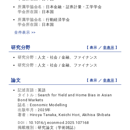
所属学協会名：
日本金融・証券計量・工学学会
学会所在国：
日本国
所属学協会名：
行動経済学会
学会所在国：
日本国
全件表示 >>
研究分野
【 表示 ／
非表示
】
研究分野：
人文・社会 / 金融、ファイナンス
研究分野：
人文・社会 / 金融、ファイナンス
論文
【 表示 ／
非表示
】
記述言語：
英語
タイトル：
Search for Yield and Home Bias in Asian
Bond Markets
誌名：
Economic Modelling
出版年月：
2025年
著者：
Hiroya Tanaka, Keiichi Hori, Akihisa Shibata
DOI：
10.1016/j.econmod.2025.107168
掲載種別：
研究論文（学術雑誌）