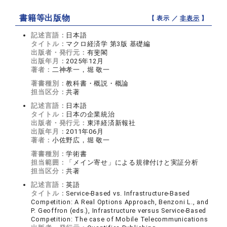
書籍等出版物
【 表示 ／
非表示
】
記述言語：
日本語
タイトル：
マクロ経済学 第3版 基礎編
出版者・発行元：
有斐閣
出版年月：
2025年12月
著者：
二神孝一，堀 敬一
著書種別：
教科書・概説・概論
担当区分：
共著
記述言語：
日本語
タイトル：
日本の企業統治
出版者・発行元：
東洋経済新報社
出版年月：
2011年06月
著者：
小佐野広，堀 敬一
著書種別：
学術書
担当範囲：
「メイン寄せ」による規律付けと実証分析
担当区分：
共著
記述言語：
英語
タイトル：
Service-Based vs. Infrastructure-Based
Competition: A Real Options Approach, Benzoni L., and
P. Geoffron (eds.), Infrastructure versus Service-Based
Competition: The case of Mobile Telecommunications