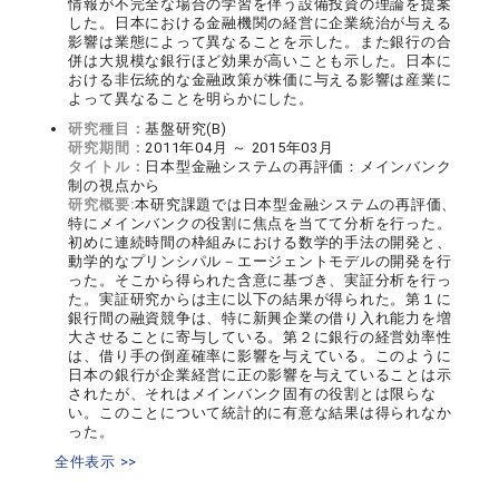
情報が不完全な場合の学習を伴う設備投資の理論を提案
した。日本における金融機関の経営に企業統治が与える
影響は業態によって異なることを示した。また銀行の合
併は大規模な銀行ほど効果が高いことも示した。日本に
おける非伝統的な金融政策が株価に与える影響は産業に
よって異なることを明らかにした。
研究種目：
基盤研究(B)
研究期間：
2011年04月 ～ 2015年03月
タイトル：
日本型金融システムの再評価：メインバンク
制の視点から
研究概要:
本研究課題では日本型金融システムの再評価、
特にメインバンクの役割に焦点を当てて分析を行った。
初めに連続時間の枠組みにおける数学的手法の開発と、
動学的なプリンシパル－エージェントモデルの開発を行
った。そこから得られた含意に基づき、実証分析を行っ
た。実証研究からは主に以下の結果が得られた。第１に
銀行間の融資競争は、特に新興企業の借り入れ能力を増
大させることに寄与している。第２に銀行の経営効率性
は、借り手の倒産確率に影響を与えている。このように
日本の銀行が企業経営に正の影響を与えていることは示
されたが、それはメインバンク固有の役割とは限らな
い。このことについて統計的に有意な結果は得られなか
った。
全件表示 >>