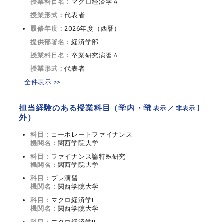
授業科目名：
マクロ経済学Ａ
授業形式：
代表者
履修年度：
2026年度（西暦）
提供部署名：
経済学部
授業科目名：
卒業研究演習Ａ
授業形式：
代表者
全件表示 >>
担当経験のある授業科目（学内・学
【 表示 ／
非表示
】
外）
科目：
コーポレートファイナンス
機関名：
関西学院大学
科目：
ファイナンス論特殊研究
機関名：
関西学院大学
科目：
プレ演習
機関名：
関西学院大学
科目：
マクロ経済学I
機関名：
関西学院大学
科目：
マクロ経済学II