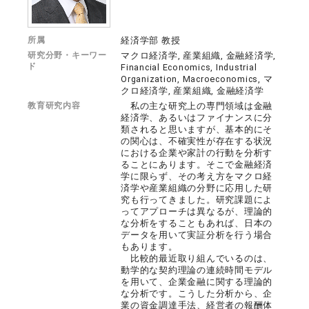
所属
経済学部 教授
研究分野・キーワー
マクロ経済学, 産業組織, 金融経済学,
ド
Financial Economics, Industrial
Organization, Macroeconomics, マ
クロ経済学, 産業組織, 金融経済学
教育研究内容
私の主な研究上の専門領域は金融
経済学、あるいはファイナンスに分
類されると思いますが、基本的にそ
の関心は、不確実性が存在する状況
における企業や家計の行動を分析す
ることにあります。そこで金融経済
学に限らず、その考え方をマクロ経
済学や産業組織の分野に応用した研
究も行ってきました。研究課題によ
ってアプローチは異なるが、理論的
な分析をすることもあれば、日本の
データを用いて実証分析を行う場合
もあります。
比較的最近取り組んでいるのは、
動学的な契約理論の連続時間モデル
を用いて、企業金融に関する理論的
な分析です。こうした分析から、企
業の資金調達手法、経営者の報酬体