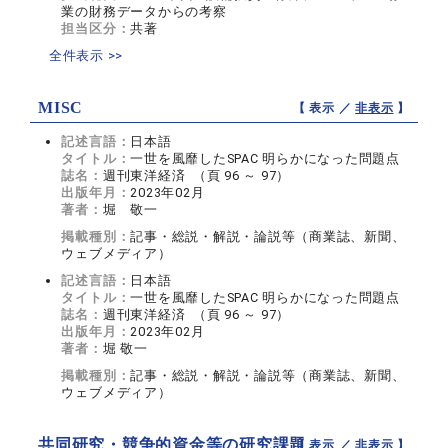
業の財務データからの考察
担当区分：
共著
全件表示 >>
MISC
【 表示 ／
非表示
】
記述言語：
日本語
タイトル：
一世を風靡したSPAC 明らかになった問題点
誌名：
週刊東洋経済 （頁 96 ～ 97）
出版年月：
2023年02月
著者：
堀 敬一
掲載種別：
記事・総説・解説・論説等（商業誌、新聞、
ウェブメディア）
記述言語：
日本語
タイトル：
一世を風靡したSPAC 明らかになった問題点
誌名：
週刊東洋経済 （頁 96 ～ 97）
出版年月：
2023年02月
著者：
堀 敬一
掲載種別：
記事・総説・解説・論説等（商業誌、新聞、
ウェブメディア）
共同研究・競争的資金等の研究課題
【 表示 ／
非表示
】