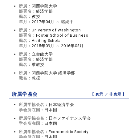
所属：
関西学院大学
部署名：
経済学部
職名：
教授
年月：
2017年04月 ～ 継続中
所属：
University of Washington
部署名：
Foster School of Business
職名：
Visiting Scholar
年月：
2015年09月 ～ 2016年08月
所属：
立命館大学
部署名：
経済学部
職名：
准教授
所属：
関西学院大学 経済学部
職名：
教授
所属学協会
【 表示 ／
非表示
】
所属学協会名：
日本経済学会
学会所在国：
日本国
所属学協会名：
日本ファイナンス学会
学会所在国：
日本国
所属学協会名：
Econometric Society
学会所在国：
日本国