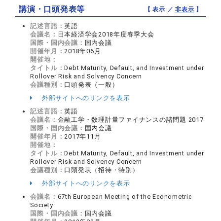
講演・口頭発表等
【 表示 ／
非表示
】
記述言語：
英語
会議名：
日本経済学会2018年度春季大会
国際・国内会議：
国内会議
開催年月：
2018年06月
開催地：
タイトル：
Debt Maturity, Default, and Investment under
Rollover Risk and Solvency Concern
会議種別：
口頭発表（一般）
外部サイトへのリンクを表示
記述言語：
英語
会議名：
金融工学・数理計量ファイナンスの諸問題 2017
国際・国内会議：
国内会議
開催年月：
2017年11月
開催地：
タイトル：
Debt Maturity, Default, and Investment under
Rollover Risk and Solvency Concern
会議種別：
口頭発表（招待・特別）
外部サイトへのリンクを表示
会議名：
67th European Meeting of the Econometric
Society
国際・国内会議：
国内会議