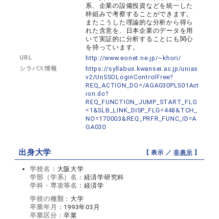
系、企業の設備投資などを統一した
枠組みで考察することができます。
またこうした理論的な分析から得ら
れた含意を、日本企業のデータを用
いて実証的に分析することにも関心
を持っています。
URL
http://www.eonet.ne.jp/~khori/
シラバス情報
https://syllabus.kwansei.ac.jp/unias
v2/UnSSOLoginControlFree?
REQ_ACTION_DO=/AGA030PLS01Act
ion.do?
REQ_FUNCTION_JUMP_START_FLG
=1&SLB_LINK_DISP_FLG=448&TCH_
NO=170003&REQ_PRFR_FUNC_ID=A
GA030
出身大学
【 表示 ／
非表示
】
学校名：
大阪大学
学部（学系）名：
経済学研究科
学科・専攻等名：
経済学
学校の種類：
大学
卒業年月：
1993年03月
卒業区分：
卒業