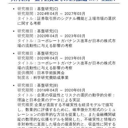
研究種目：
基盤研究(C)
研究期間：
2024年04月 ～ 2027年03月
タイトル：
証券取引所のシグナル機能と上場市場の選択
に関する考察
研究種目：
基盤研究(C)
研究期間：
2020年04月 ～ 2023年03月
タイトル：
コーポレートガバナンス改革が日本の株式市
場の流動性に与える影響の考察
研究種目：
基盤研究(C)
研究期間：
2020年04月 ～ 2023年03月
タイトル：
コーポレートガバナンス改革が日本の株式市
場の流動性に与える影響の考察
提供機関：
日本学術振興会
制度名：
科学研究費助成事業
研究種目：
基盤研究(B)
研究期間：
2016年04月 ～ 2020年03月
タイトル：
企業の収益性とリスクの選択の動学的分析：
理論と日本企業のデータによる実証
研究概要:
企業が直面する不確実性を経済モデルで描写
し、数量的に評価するために、確率微分方程式のシミュ
レーションの効率的な方法を提案した。また金融機関破
綻の数理的な伝播モデルを開発した。不確実性と情報の
非対称性に直面した場合の最適契約と、収益性に関する