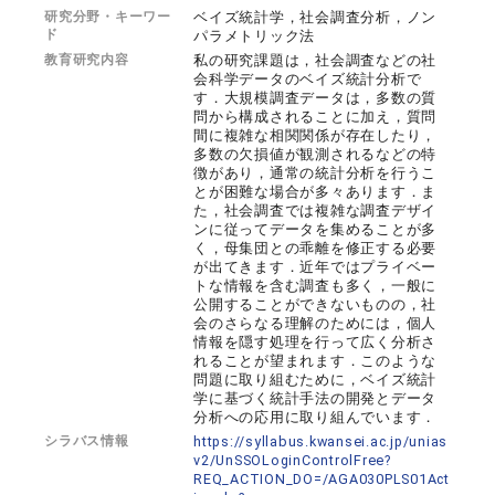
研究分野・キーワー
ベイズ統計学，社会調査分析，ノン
ド
パラメトリック法
教育研究内容
私の研究課題は，社会調査などの社
会科学データのベイズ統計分析で
す．大規模調査データは，多数の質
問から構成されることに加え，質問
間に複雑な相関関係が存在したり，
多数の欠損値が観測されるなどの特
徴があり，通常の統計分析を行うこ
とが困難な場合が多々あります．ま
た，社会調査では複雑な調査デザイ
ンに従ってデータを集めることが多
く，母集団との乖離を修正する必要
が出てきます．近年ではプライベー
トな情報を含む調査も多く，一般に
公開することができないものの，社
会のさらなる理解のためには，個人
情報を隠す処理を行って広く分析さ
れることが望まれます．このような
問題に取り組むために，ベイズ統計
学に基づく統計手法の開発とデータ
分析への応用に取り組んでいます．
シラバス情報
https://syllabus.kwansei.ac.jp/unias
v2/UnSSOLoginControlFree?
REQ_ACTION_DO=/AGA030PLS01Act