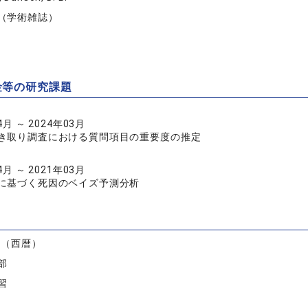
（学術雑誌）
金等の研究課題
4月 ～ 2024年03月
き取り調査における質問項目の重要度の推定
4月 ～ 2021年03月
に基づく死因のベイズ予測分析
）
度（西暦）
部
習