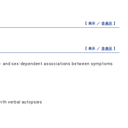
【 表示 ／
非表示
】
【 表示 ／
非表示
】
age- and sex-dependent associations between symptoms
ith verbal autopsies