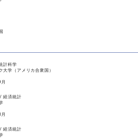
国
 統計科学
ク大学（アメリカ合衆国）
9月
/ 経済統計
学
3月
/ 経済統計
学