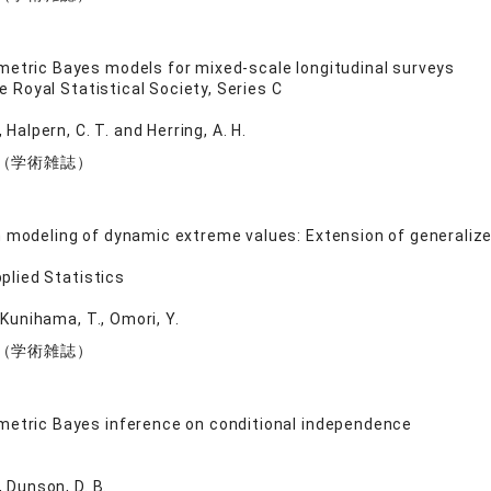
etric Bayes models for mixed-scale longitudinal surveys
e Royal Statistical Society, Series C
 Halpern, C. T. and Herring, A. H.
（学術雑誌）
 modeling of dynamic extreme values: Extension of generalize
plied Statistics
 Kunihama, T., Omori, Y.
（学術雑誌）
etric Bayes inference on conditional independence
 Dunson, D. B.