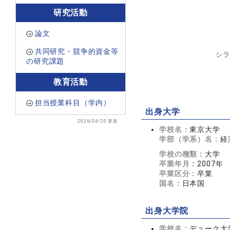
研究活動
論文
共同研究・競争的資金等
シラ
の研究課題
教育活動
担当授業科目（学内）
出身大学
2026/04/20 更新
学校名：
東京大学
学部（学系）名：
経
学校の種類：
大学
卒業年月：
2007年
卒業区分：
卒業
国名：
日本国
出身大学院
学校名：
デューク大