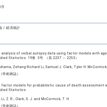
3月
 / 経済統計
 analysis of verbal autopsy data using factor models with 
pplied Statistics 19巻 3号 （頁 2237 ～ 2253）
ihama, Zehang Richard Li, Samuel J. Clark, Tyler H. McCormick
（学術雑誌）
 factor models for probabilistic cause of death assessment w
plied Statistics
Li, Z. R., Clark, S. J. and McCormick, T. H.
（学術雑誌）