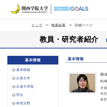
トップ
検索結果
詳細ページ
教員・研究者紹介
基本情報
基本情報
基本情報
國
出身大学
KUN
出身大学院
所属
研究
学位
教育
研究分野