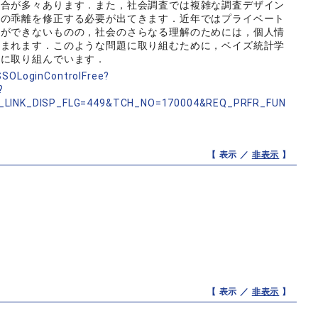
場合が多々あります．また，社会調査では複雑な調査デザイン
との乖離を修正する必要が出てきます．近年ではプライベート
とができないものの，社会のさらなる理解のためには，個人情
望まれます．このような問題に取り組むために，ベイズ統計学
用に取り組んでいます．
nSSOLoginControlFree?
?
_LINK_DISP_FLG=449&TCH_NO=170004&REQ_PRFR_FUN
【 表示 ／
非表示
】
【 表示 ／
非表示
】