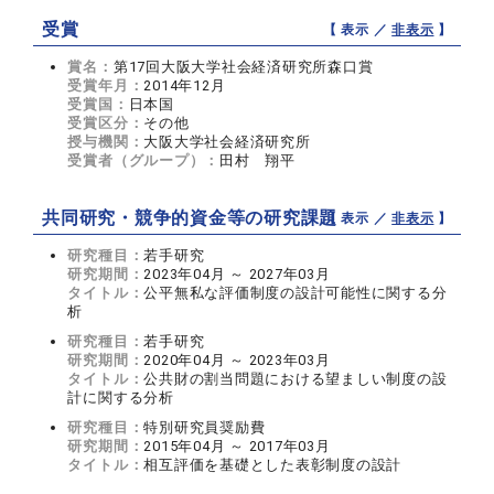
受賞
【 表示 ／
非表示
】
賞名：
第17回大阪大学社会経済研究所森口賞
受賞年月：
2014年12月
受賞国：
日本国
受賞区分：
その他
授与機関：
大阪大学社会経済研究所
受賞者（グループ）：
田村 翔平
共同研究・競争的資金等の研究課題
【 表示 ／
非表示
】
研究種目：
若手研究
研究期間：
2023年04月 ～ 2027年03月
タイトル：
公平無私な評価制度の設計可能性に関する分
析
研究種目：
若手研究
研究期間：
2020年04月 ～ 2023年03月
タイトル：
公共財の割当問題における望ましい制度の設
計に関する分析
研究種目：
特別研究員奨励費
研究期間：
2015年04月 ～ 2017年03月
タイトル：
相互評価を基礎とした表彰制度の設計