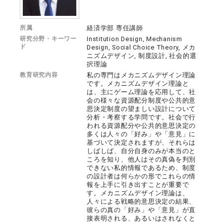
所属
経済学部 専任講師
研究分野・キーワー
Institution Design, Mechanism
ド
Design, Social Choice Theory, メカ
ニズムデザイン, 制度設計, 社会的選
択理論
教育研究内容
私の専門はメカニズムデザイン理論
です。メカニズムデザイン理論と
は、主にゲーム理論を応用して、社
会の様々な資源配分制度や公共的意
思決定制度の望ましい設計について
分析・考察する学問です。社会で行
われる資源配分や公共的意思決定の
多くは人々の「好み」や「意見」に
基づいて決定されますが、それらは
しばしば、自分自身のみが本当のと
ころを知り、他人はその真偽を判別
できない私的情報であるため、制度
の設計者は何らかの形でこれらの情
報を上手に引き出すことが重要で
す。メカニズムデザイン理論は、
人々による戦略的意思決定の結果、
彼らの真の「好み」や「意見」が直
接表明される、あるいはされなくと