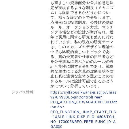
も望ましい資源配分や公共的意思決
定が実現するような制度（メカニズ
ム）は設計できるかどうかについ
て、様々な設定の下で分析します。
応用例には投票制度、公共財の供給
ルール、オークション方式、マッチ
ング市場などの設計が挙げられ、近
年は実用に関する研究も盛んに行わ
れています。私の現在の研究テーマ
は、このメカニズムデザイン理論の
中でも比較的新しいトピックであ
る、賞の受賞者や仕事の担当者など
を公平無私に選ぶためのルールの設
計可能性に関する分析であり、戦略
的な主体による意見の虚偽表明を防
止し真に適切な主体を選ぶことので
きるルールは設計可能であるかどう
かについて分析しています。
シラバス情報
https://syllabus.kwansei.ac.jp/unias
v2/UnSSOLoginControlFree?
REQ_ACTION_DO=/AGA030PLS01Act
ion.do?
REQ_FUNCTION_JUMP_START_FLG
=1&SLB_LINK_DISP_FLG=450&TCH_
NO=170005&REQ_PRFR_FUNC_ID=A
GA030