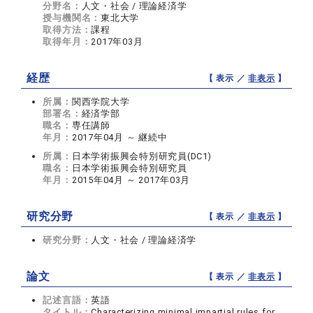
分野名：
人文・社会 / 理論経済学
授与機関名：
東北大学
取得方法：
課程
取得年月：
2017年03月
経歴
【 表示 ／
非表示
】
所属：
関西学院大学
部署名：
経済学部
職名：
専任講師
年月：
2017年04月 ～ 継続中
所属：
日本学術振興会特別研究員(DC1)
職名：
日本学術振興会特別研究員
年月：
2015年04月 ～ 2017年03月
研究分野
【 表示 ／
非表示
】
研究分野：
人文・社会 / 理論経済学
論文
【 表示 ／
非表示
】
記述言語：
英語
タイトル：
Characterizing minimal impartial rules for