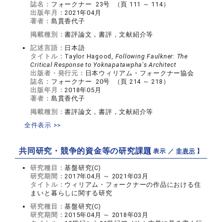
誌名：
フォークナー 23号 （頁 111 ～ 114）
出版年月：
2021年04月
著者：
島貫香代子
掲載種別：
書評論文，書評，文献紹介等
記述言語：
日本語
タイトル：
Taylor Hagood,
Following Faulkner: The
Critical Response to Yoknapatawpha's Architect
出版者・発行元：
日本ウィリアム・フォークナー協会
誌名：
フォークナー 20号 （頁 214 ～ 218）
出版年月：
2018年05月
著者：
島貫香代子
掲載種別：
書評論文，書評，文献紹介等
全件表示 >>
共同研究・競争的資金等の研究課題
【 表示 ／
非表示
】
研究種目：
基盤研究(C)
研究期間：
2017年04月 ～ 2021年03月
タイトル：
ウィリアム・フォークナーの作品における住
まいと暮らしに関する研究
研究種目：
基盤研究(C)
研究期間：
2015年04月 ～ 2018年03月