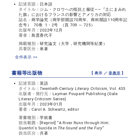
記述言語：
日本語
タイトル：
ジム・クロウへの抵抗と服従――『土にまみれ
た旗』におけるフランスの影響とアメリカの対応
誌名：
商学論究（商学部開設70周年、商科開設110周年記
念号） 70巻 1・2号 （頁 709 ～ 725）
出版年月：
2022年12月
著者：
島貫香代子
掲載種別：
研究論文（大学，研究機関等紀要）
共著区分：
単著
全件表示 >>
書籍等出版物
【 表示 ／
非表示
】
記述言語：
英語
タイトル：
Twentieth-Century Literary Criticism
, Vol. 435
出版者・発行元：
Layman Poupard Publishing (Gale
Literary Criticism Series)
出版年月：
2023年01月
著者：
Carol A. Schwartz, editor
著書種別：
学術書
担当範囲：
[Reprint] "A River Runs through Him:
Quentin's Suicide in
The Sound and the Fury
"
担当区分：
共著