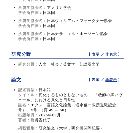
所属学協会名：
アメリカ学会
学会所在国：
日本国
所属学協会名：
日本ウィリアム・フォークナー協会
学会所在国：
日本国
所属学協会名：
日本ナサニエル・ホーソーン協会
学会所在国：
日本国
研究分野
【 表示 ／
非表示
】
研究分野：
人文・社会 / 英文学、英語圏文学
論文
【 表示 ／
非表示
】
記述言語：
日本語
タイトル：
変化するものとしないもの――「牧師の黒いヴ
ェール」における異化と日常性
誌名：
エクス 言語文化論集（増永俊一教授退職記念
号） 15号 （頁 49 ～ 68）
出版年月：
2026年03月
著者：
島貫香代子
掲載種別：
研究論文（大学，研究機関等紀要）