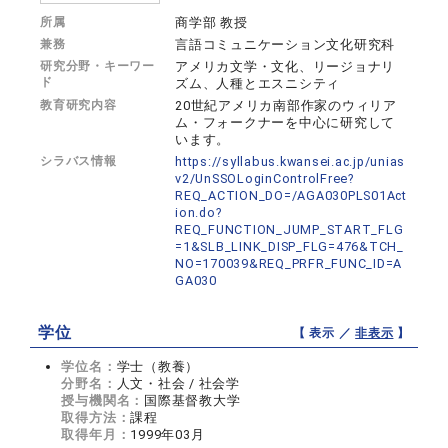
所属
商学部 教授
兼務
言語コミュニケーション文化研究科
研究分野・キーワー
アメリカ文学・文化、リージョナリ
ド
ズム、人種とエスニシティ
教育研究内容
20世紀アメリカ南部作家のウィリア
ム・フォークナーを中心に研究して
います。
シラバス情報
https://syllabus.kwansei.ac.jp/unias
v2/UnSSOLoginControlFree?
REQ_ACTION_DO=/AGA030PLS01Act
ion.do?
REQ_FUNCTION_JUMP_START_FLG
=1&SLB_LINK_DISP_FLG=476&TCH_
NO=170039&REQ_PRFR_FUNC_ID=A
GA030
学位
【 表示 ／
非表示
】
学位名：
学士（教養）
分野名：
人文・社会 / 社会学
授与機関名：
国際基督教大学
取得方法：
課程
取得年月：
1999年03月