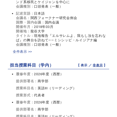
ンド系移民とケイジャンを中心に
会議種別：
口頭発表（一般）
記述言語：
日本語
会議名：
関西フォークナー研究会例会
国際・国内会議：
国内会議
開催年月：
2018年03月
開催地：
龍谷大学
タイトル：
現地報告『エルサレムよ、我もし汝を忘れな
ば』の舞台を訪ねて――ミシシッピ・ルイジアナ編
会議種別：
口頭発表（一般）
全件表示 >>
担当授業科目（学内）
【 表示 ／
非表示
】
履修年度：
2026年度（西暦）
提供部署名：
商学部
授業科目名：
英語III（リーディング）
授業形式：
代表者
履修年度：
2026年度（西暦）
提供部署名：
商学部
授業科目名：
英語III（リーディング）