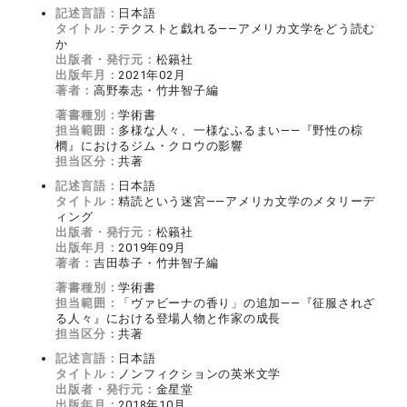
記述言語：
日本語
タイトル：
テクストと戯れる――アメリカ文学をどう読む
か
出版者・発行元：
松籟社
出版年月：
2021年02月
著者：
高野泰志・竹井智子編
著書種別：
学術書
担当範囲：
多様な人々、一様なふるまい――『野性の棕
櫚』におけるジム・クロウの影響
担当区分：
共著
記述言語：
日本語
タイトル：
精読という迷宮――アメリカ文学のメタリーデ
ィング
出版者・発行元：
松籟社
出版年月：
2019年09月
著者：
吉田恭子・竹井智子編
著書種別：
学術書
担当範囲：
「ヴァビーナの香り」の追加――『征服されざ
る人々』における登場人物と作家の成長
担当区分：
共著
記述言語：
日本語
タイトル：
ノンフィクションの英米文学
出版者・発行元：
金星堂
出版年月：
2018年10月