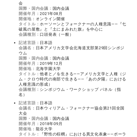
会
国際・国内会議：
国内会議
開催年月：
2021年08月
開催地：
オンライン開催
タイトル：
ホーソーンとフォークナーの人種意識――『七
破風の屋敷』と『土にまみれた旗』を中心に
会議種別：
口頭発表（一般）
記述言語：
日本語
会議名：
日本アメリカ文学会北海道支部第29回シンポジ
ウム
国際・国内会議：
国内会議
開催年月：
2019年12月
開催地：
北海学園大学
タイトル：
他者と／を生きる――アメリカ文学と人種（ジ
ム・クロウ時代の南部で生きる――「あの夕陽」における
人種意識の形成）
会議種別：
シンポジウム・ワークショップ パネル（指
名）
記述言語：
日本語
会議名：
日本ウィリアム・フォークナー協会第21回全国
大会
国際・国内会議：
国内会議
開催年月：
2018年09月
開催地：
龍谷大学
タイトル：
『野性の棕櫚』における異文化表象――ポーラ