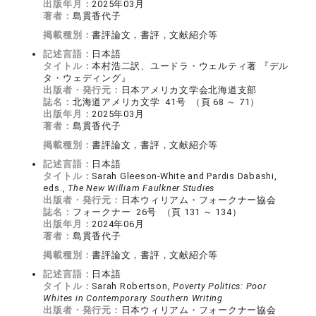
出版年月：
2025年03月
著者：
島貫香代子
掲載種別：
書評論文，書評，文献紹介等
記述言語：
日本語
タイトル：
本村浩二訳、ユードラ・ウェルティ著 『デル
タ・ウェディング』
出版者・発行元：
日本アメリカ文学会北海道支部
誌名：
北海道アメリカ文学 41号 （頁 68 ～ 71）
出版年月：
2025年03月
著者：
島貫香代子
掲載種別：
書評論文，書評，文献紹介等
記述言語：
日本語
タイトル：
Sarah Gleeson-White and Pardis Dabashi,
eds.,
The New William Faulkner Studies
出版者・発行元：
日本ウィリアム・フォークナー協会
誌名：
フォークナー 26号 （頁 131 ～ 134）
出版年月：
2024年06月
著者：
島貫香代子
掲載種別：
書評論文，書評，文献紹介等
記述言語：
日本語
タイトル：
Sarah Robertson,
Poverty Politics: Poor
Whites in Contemporary Southern Writing
出版者・発行元：
日本ウィリアム・フォークナー協会