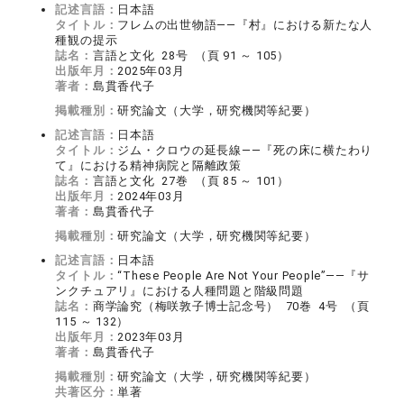
記述言語：
日本語
タイトル：
フレムの出世物語――『村』における新たな人
種観の提示
誌名：
言語と文化 28号 （頁 91 ～ 105）
出版年月：
2025年03月
著者：
島貫香代子
掲載種別：
研究論文（大学，研究機関等紀要）
記述言語：
日本語
タイトル：
ジム・クロウの延長線――『死の床に横たわり
て』における精神病院と隔離政策
誌名：
言語と文化 27巻 （頁 85 ～ 101）
出版年月：
2024年03月
著者：
島貫香代子
掲載種別：
研究論文（大学，研究機関等紀要）
記述言語：
日本語
タイトル：
“These People Are Not Your People”――『サ
ンクチュアリ』における人種問題と階級問題
誌名：
商学論究（梅咲敦子博士記念号） 70巻 4号 （頁
115 ～ 132）
出版年月：
2023年03月
著者：
島貫香代子
掲載種別：
研究論文（大学，研究機関等紀要）
共著区分：
単著