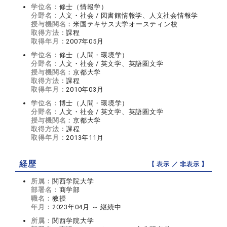
学位名：
修士（情報学）
分野名：
人文・社会 / 図書館情報学、人文社会情報学
授与機関名：
米国テキサス大学オースティン校
取得方法：
課程
取得年月：
2007年05月
学位名：
修士（人間・環境学）
分野名：
人文・社会 / 英文学、英語圏文学
授与機関名：
京都大学
取得方法：
課程
取得年月：
2010年03月
学位名：
博士（人間・環境学）
分野名：
人文・社会 / 英文学、英語圏文学
授与機関名：
京都大学
取得方法：
課程
取得年月：
2013年11月
経歴
【 表示 ／
非表示
】
所属：
関西学院大学
部署名：
商学部
職名：
教授
年月：
2023年04月 ～ 継続中
所属：
関西学院大学