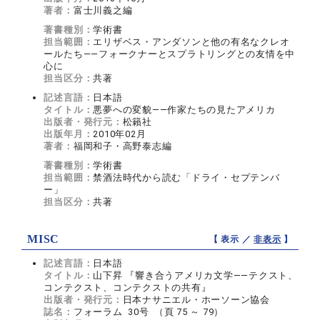
著者：
富士川義之編
著書種別：
学術書
担当範囲：
エリザベス・アンダソンと他の有名なクレオ
ールたち――フォークナーとスプラトリングとの友情を中
心に
担当区分：
共著
記述言語：
日本語
タイトル：
悪夢への変貌――作家たちの見たアメリカ
出版者・発行元：
松籟社
出版年月：
2010年02月
著者：
福岡和子・高野泰志編
著書種別：
学術書
担当範囲：
禁酒法時代から読む「ドライ・セプテンバ
ー」
担当区分：
共著
MISC
【 表示 ／
非表示
】
記述言語：
日本語
タイトル：
山下昇 『響き合うアメリカ文学――テクスト、
コンテクスト、コンテクストの共有』
出版者・発行元：
日本ナサニエル・ホーソーン協会
誌名：
フォーラム 30号 （頁 75 ～ 79）