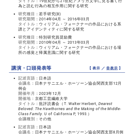
タイトル：
19世紀から21世紀アメリカ文学に見る書く行
為と読む行為の相互作用に関する研究
研究種目：
若手研究(B)
研究期間：
2014年04月 ～ 2016年03月
タイトル：
ウィリアム・フォークナーの作品における系
譜とアイデンティティに関する研究
研究種目：
特別研究員奨励費
研究期間：
2010年04月 ～ 2013年03月
タイトル：
ウィリアム・フォークナーの作品における場
所の感覚と帰属意識に関する研究
講演・口頭発表等
【 表示 ／
非表示
】
記述言語：
日本語
会議名：
日本ナサニエル・ホーソーン協会関西支部12月
例会
開催年月：
2023年12月
開催地：
京都工芸繊維大学
タイトル：
批評読書会（T. Walter Herbert,
Dearest
Beloved: The Hawthornes and the Making of the Middle-
Class Family
. U of California P, 1993.）
会議種別：
その他
記述言語：
日本語
会議名：
日本ナサニエル・ホーソーン協会関西支部8月例