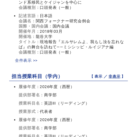
ンド系移民とケイジャンを中心に
会議種別：
口頭発表（一般）
記述言語：
日本語
会議名：
関西フォークナー研究会例会
国際・国内会議：
国内会議
開催年月：
2018年03月
開催地：
龍谷大学
タイトル：
現地報告『エルサレムよ、我もし汝を忘れな
ば』の舞台を訪ねて――ミシシッピ・ルイジアナ編
会議種別：
口頭発表（一般）
全件表示 >>
担当授業科目（学内）
【 表示 ／
非表示
】
履修年度：
2026年度（西暦）
提供部署名：
商学部
授業科目名：
英語III（リーディング）
授業形式：
代表者
履修年度：
2026年度（西暦）
提供部署名：
商学部
授業科目名：
英語III（リーディング）