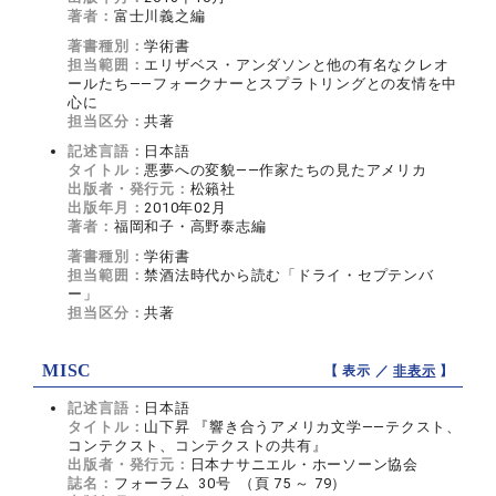
著者：
富士川義之編
著書種別：
学術書
担当範囲：
エリザベス・アンダソンと他の有名なクレオ
ールたち――フォークナーとスプラトリングとの友情を中
心に
担当区分：
共著
記述言語：
日本語
タイトル：
悪夢への変貌――作家たちの見たアメリカ
出版者・発行元：
松籟社
出版年月：
2010年02月
著者：
福岡和子・高野泰志編
著書種別：
学術書
担当範囲：
禁酒法時代から読む「ドライ・セプテンバ
ー」
担当区分：
共著
MISC
【 表示 ／
非表示
】
記述言語：
日本語
タイトル：
山下昇 『響き合うアメリカ文学――テクスト、
コンテクスト、コンテクストの共有』
出版者・発行元：
日本ナサニエル・ホーソーン協会
誌名：
フォーラム 30号 （頁 75 ～ 79）