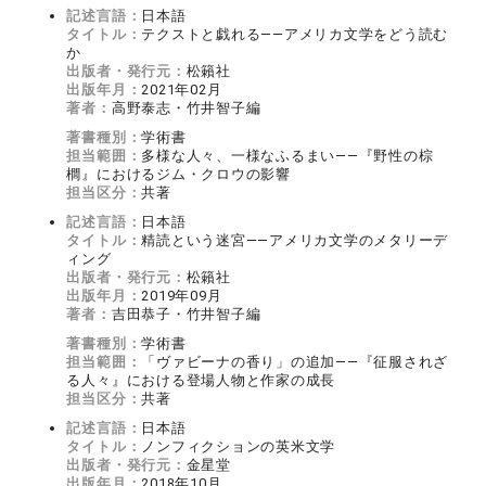
記述言語：
日本語
タイトル：
テクストと戯れる――アメリカ文学をどう読む
か
出版者・発行元：
松籟社
出版年月：
2021年02月
著者：
高野泰志・竹井智子編
著書種別：
学術書
担当範囲：
多様な人々、一様なふるまい――『野性の棕
櫚』におけるジム・クロウの影響
担当区分：
共著
記述言語：
日本語
タイトル：
精読という迷宮――アメリカ文学のメタリーデ
ィング
出版者・発行元：
松籟社
出版年月：
2019年09月
著者：
吉田恭子・竹井智子編
著書種別：
学術書
担当範囲：
「ヴァビーナの香り」の追加――『征服されざ
る人々』における登場人物と作家の成長
担当区分：
共著
記述言語：
日本語
タイトル：
ノンフィクションの英米文学
出版者・発行元：
金星堂
出版年月：
2018年10月