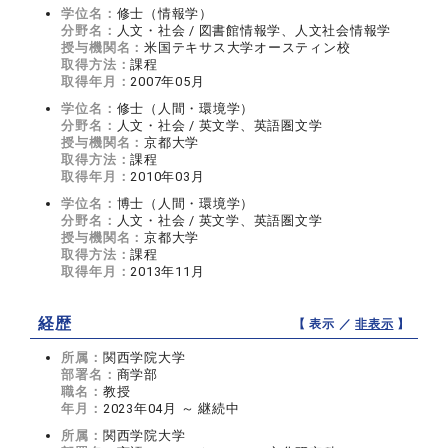
学位名：
修士（情報学）
分野名：
人文・社会 / 図書館情報学、人文社会情報学
授与機関名：
米国テキサス大学オースティン校
取得方法：
課程
取得年月：
2007年05月
学位名：
修士（人間・環境学）
分野名：
人文・社会 / 英文学、英語圏文学
授与機関名：
京都大学
取得方法：
課程
取得年月：
2010年03月
学位名：
博士（人間・環境学）
分野名：
人文・社会 / 英文学、英語圏文学
授与機関名：
京都大学
取得方法：
課程
取得年月：
2013年11月
経歴
【 表示 ／
非表示
】
所属：
関西学院大学
部署名：
商学部
職名：
教授
年月：
2023年04月 ～ 継続中
所属：
関西学院大学