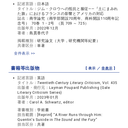
記述言語：
日本語
タイトル：
ジム・クロウへの抵抗と服従――『土にまみれ
た旗』におけるフランスの影響とアメリカの対応
誌名：
商学論究（商学部開設70周年、商科開設110周年記
念号） 70巻 1・2号 （頁 709 ～ 725）
出版年月：
2022年12月
著者：
島貫香代子
掲載種別：
研究論文（大学，研究機関等紀要）
共著区分：
単著
全件表示 >>
書籍等出版物
【 表示 ／
非表示
】
記述言語：
英語
タイトル：
Twentieth-Century Literary Criticism
, Vol. 435
出版者・発行元：
Layman Poupard Publishing (Gale
Literary Criticism Series)
出版年月：
2023年01月
著者：
Carol A. Schwartz, editor
著書種別：
学術書
担当範囲：
[Reprint] "A River Runs through Him:
Quentin's Suicide in
The Sound and the Fury
"
担当区分：
共著