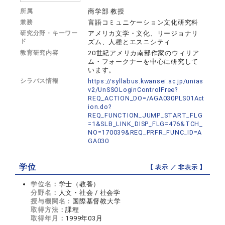
所属
商学部 教授
兼務
言語コミュニケーション文化研究科
研究分野・キーワー
アメリカ文学・文化、リージョナリ
ド
ズム、人種とエスニシティ
教育研究内容
20世紀アメリカ南部作家のウィリア
ム・フォークナーを中心に研究して
います。
シラバス情報
https://syllabus.kwansei.ac.jp/unias
v2/UnSSOLoginControlFree?
REQ_ACTION_DO=/AGA030PLS01Act
ion.do?
REQ_FUNCTION_JUMP_START_FLG
=1&SLB_LINK_DISP_FLG=476&TCH_
NO=170039&REQ_PRFR_FUNC_ID=A
GA030
学位
【 表示 ／
非表示
】
学位名：
学士（教養）
分野名：
人文・社会 / 社会学
授与機関名：
国際基督教大学
取得方法：
課程
取得年月：
1999年03月