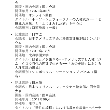
会
国際・国内会議：
国内会議
開催年月：
2021年08月
開催地：
オンライン開催
タイトル：
ホーソーンとフォークナーの人種意識――『七
破風の屋敷』と『土にまみれた旗』を中心に
会議種別：
口頭発表（一般）
記述言語：
日本語
会議名：
日本アメリカ文学会北海道支部第29回シンポジ
ウム
国際・国内会議：
国内会議
開催年月：
2019年12月
開催地：
北海学園大学
タイトル：
他者と／を生きる――アメリカ文学と人種（ジ
ム・クロウ時代の南部で生きる――「あの夕陽」における
人種意識の形成）
会議種別：
シンポジウム・ワークショップ パネル（指
名）
記述言語：
日本語
会議名：
日本ウィリアム・フォークナー協会第21回全国
大会
国際・国内会議：
国内会議
開催年月：
2018年09月
開催地：
龍谷大学
タイトル：
『野性の棕櫚』における異文化表象――ポーラ