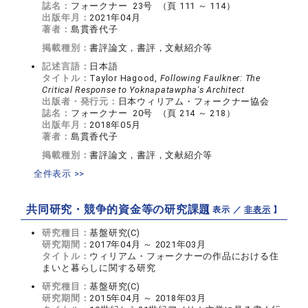
誌名：
フォークナー 23号 （頁 111 ～ 114）
出版年月：
2021年04月
著者：
島貫香代子
掲載種別：
書評論文，書評，文献紹介等
記述言語：
日本語
タイトル：
Taylor Hagood,
Following Faulkner: The
Critical Response to Yoknapatawpha's Architect
出版者・発行元：
日本ウィリアム・フォークナー協会
誌名：
フォークナー 20号 （頁 214 ～ 218）
出版年月：
2018年05月
著者：
島貫香代子
掲載種別：
書評論文，書評，文献紹介等
全件表示 >>
共同研究・競争的資金等の研究課題
【 表示 ／
非表示
】
研究種目：
基盤研究(C)
研究期間：
2017年04月 ～ 2021年03月
タイトル：
ウィリアム・フォークナーの作品における住
まいと暮らしに関する研究
研究種目：
基盤研究(C)
研究期間：
2015年04月 ～ 2018年03月