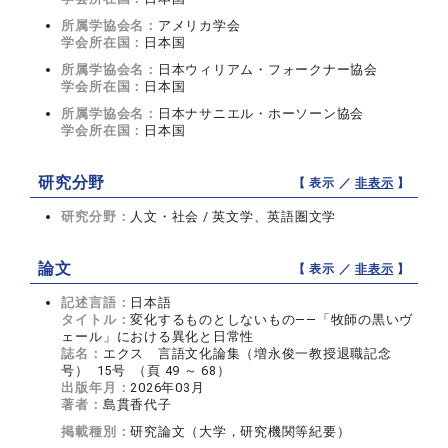
所属学協会名：
アメリカ学会
学会所在国：
日本国
所属学協会名：
日本ウィリアム・フォークナー協会
学会所在国：
日本国
所属学協会名：
日本ナサニエル・ホーソーン協会
学会所在国：
日本国
研究分野
【 表示 ／
非表示
】
研究分野：
人文・社会 / 英文学、英語圏文学
論文
【 表示 ／
非表示
】
記述言語：
日本語
タイトル：
変化するものとしないもの――「牧師の黒いヴ
ェール」における異化と日常性
誌名：
エクス 言語文化論集（増永俊一教授退職記念
号） 15号 （頁 49 ～ 68）
出版年月：
2026年03月
著者：
島貫香代子
掲載種別：
研究論文（大学，研究機関等紀要）