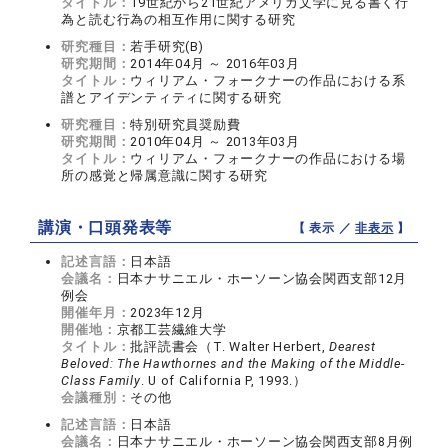
タイトル：
19世紀から21世紀アメリカ文学に見る書く行
為と読む行為の相互作用に関する研究
研究種目：
若手研究(B)
研究期間：
2014年04月 ～ 2016年03月
タイトル：
ウィリアム・フォークナーの作品における系
譜とアイデンティティに関する研究
研究種目：
特別研究員奨励費
研究期間：
2010年04月 ～ 2013年03月
タイトル：
ウィリアム・フォークナーの作品における場
所の感覚と帰属意識に関する研究
講演・口頭発表等
【 表示 ／
非表示
】
記述言語：
日本語
会議名：
日本ナサニエル・ホーソーン協会関西支部12月
例会
開催年月：
2023年12月
開催地：
京都工芸繊維大学
タイトル：
批評読書会（T. Walter Herbert,
Dearest
Beloved: The Hawthornes and the Making of the Middle-
Class Family
. U of California P, 1993.）
会議種別：
その他
記述言語：
日本語
会議名：
日本ナサニエル・ホーソーン協会関西支部8月例