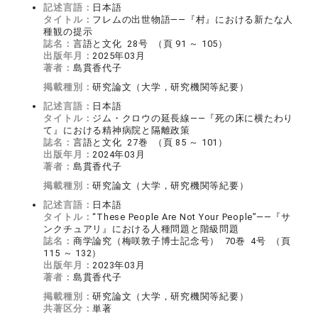
記述言語：
日本語
タイトル：
フレムの出世物語――『村』における新たな人
種観の提示
誌名：
言語と文化 28号 （頁 91 ～ 105）
出版年月：
2025年03月
著者：
島貫香代子
掲載種別：
研究論文（大学，研究機関等紀要）
記述言語：
日本語
タイトル：
ジム・クロウの延長線――『死の床に横たわり
て』における精神病院と隔離政策
誌名：
言語と文化 27巻 （頁 85 ～ 101）
出版年月：
2024年03月
著者：
島貫香代子
掲載種別：
研究論文（大学，研究機関等紀要）
記述言語：
日本語
タイトル：
“These People Are Not Your People”――『サ
ンクチュアリ』における人種問題と階級問題
誌名：
商学論究（梅咲敦子博士記念号） 70巻 4号 （頁
115 ～ 132）
出版年月：
2023年03月
著者：
島貫香代子
掲載種別：
研究論文（大学，研究機関等紀要）
共著区分：
単著