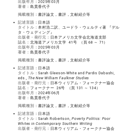
出版年月：
2025年03月
著者：
島貫香代子
掲載種別：
書評論文，書評，文献紹介等
記述言語：
日本語
タイトル：
本村浩二訳、ユードラ・ウェルティ著 『デル
タ・ウェディング』
出版者・発行元：
日本アメリカ文学会北海道支部
誌名：
北海道アメリカ文学 41号 （頁 68 ～ 71）
出版年月：
2025年03月
著者：
島貫香代子
掲載種別：
書評論文，書評，文献紹介等
記述言語：
日本語
タイトル：
Sarah Gleeson-White and Pardis Dabashi,
eds.,
The New William Faulkner Studies
出版者・発行元：
日本ウィリアム・フォークナー協会
誌名：
フォークナー 26号 （頁 131 ～ 134）
出版年月：
2024年06月
著者：
島貫香代子
掲載種別：
書評論文，書評，文献紹介等
記述言語：
日本語
タイトル：
Sarah Robertson,
Poverty Politics: Poor
Whites in Contemporary Southern Writing
出版者・発行元：
日本ウィリアム・フォークナー協会