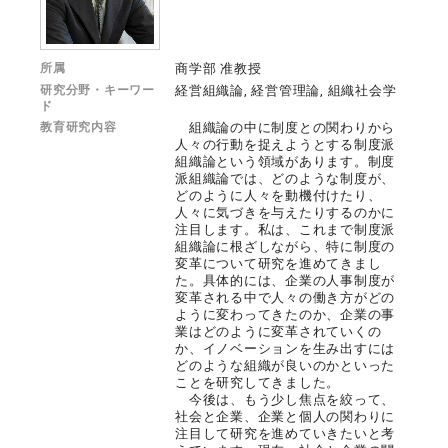
所属
商学部 准教授
研究分野・キーワー
経営組織論, 経営管理論, 組織社会学
ド
教育研究内容
組織論の中に制度との関わりから
人々の行動を捉えようとする制度派
組織論という領域があります。制度
派組織論では、どのような制度が、
どのように人々を動機付けたり、
人々に気づきを与えたりするのかに
注目します。私は、これまで制度派
組織論に根ざしながら、特に制度の
変革について研究を進めてきまし
た。具体的には、企業の人事制度が
変革される中で人々の働き方がどの
ように変わってきたのか、企業の事
業はどのように変革されていくの
か、イノベーションを生み出すには
どのような組織が良いのかといった
ことを研究してきました。
今後は、もう少し焦点を絞って、
社会と企業、企業と個人の関わりに
注目して研究を進めていきたいと考