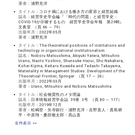
著者：
浦野充洋
タイトル：
コロナ禍における働き方の変容と経営組織
誌名：
経営学史学会編『「時代の問題」と経営学史：
COVID-19が示唆するもの 経営学史学会年報 第29輯』
文眞堂 （頁 66 ～ 79）
出版年月：
2022年05月
著者：
浦野充洋
タイトル：
The theoretical positions of institutions and
technology in organizational institutionalism
誌名：
Noboru Matsushima, Akiyuki Yatera, Mitsuhiro
Urano, Naoto Yoshino, Shunsuke Hazui, Sho Nakahara,
Kohei Kijima, Keitaro Kuwada and Tadashi Takayama,
Materiality in Management Studies: Development of the
Theoretical Frontier, Springer （頁 17 ～ 26）
出版年月：
2022年03月
著者：
Urano, Mitsuhiro and Noboru Matsushima
タイトル：
社会物質性のメタ理論
誌名：
日本情報経営学会誌 39巻 3号 （頁 80 ～ 117）
出版年月：
2019年12月
著者：
松嶋登・矢寺顕行・浦野充洋・吉野直人・貴島耕
平・中原翔・桑田敬太郎・髙山直
全件表示 >>