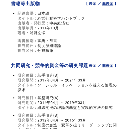
書籍等出版物
【 表示 ／
非表示
】
記述言語：
日本語
タイトル：
経営行動科学ハンドブック
出版者・発行元：
中央経済社
出版年月：
2011年10月
著者：
浦野充洋
著書種別：
事典・辞書
担当範囲：
制度派組織論
担当区分：
分担執筆
共同研究・競争的資金等の研究課題
【 表示 ／
非表示
】
研究種目：
若手研究(B)
研究期間：
2017年04月 ～ 2021年03月
タイトル：
ソーシャル・イノベーションを捉える論理の
探求
研究種目：
基盤研究(A)
研究期間：
2014年04月 ～ 2019年03月
タイトル：
組織開発の理論的基盤と実践的方法の探究
研究種目：
若手研究(B)
研究期間：
2012年04月 ～ 2016年03月
タイトル：
制度の創造・変革を担うリーダーシップに関