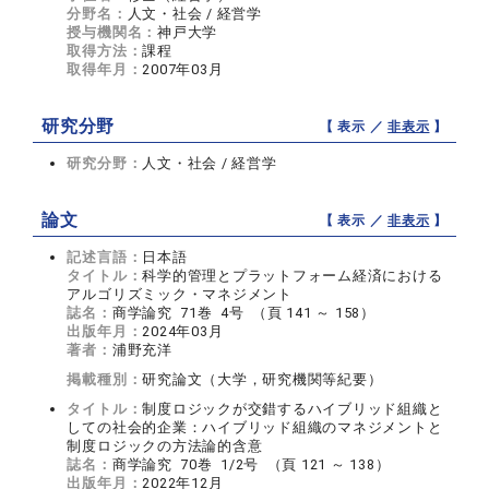
分野名：
人文・社会 / 経営学
授与機関名：
神戸大学
取得方法：
課程
取得年月：
2007年03月
研究分野
【 表示 ／
非表示
】
研究分野：
人文・社会 / 経営学
論文
【 表示 ／
非表示
】
記述言語：
日本語
タイトル：
科学的管理とプラットフォーム経済における
アルゴリズミック・マネジメント
誌名：
商学論究 71巻 4号 （頁 141 ～ 158）
出版年月：
2024年03月
著者：
浦野充洋
掲載種別：
研究論文（大学，研究機関等紀要）
タイトル：
制度ロジックが交錯するハイブリッド組織と
しての社会的企業：ハイブリッド組織のマネジメントと
制度ロジックの方法論的含意
誌名：
商学論究 70巻 1/2号 （頁 121 ～ 138）
出版年月：
2022年12月