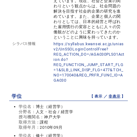
えています。現在、社会と企業の関
わりという観点からは、社会問題の
解決を目指す社会的企業の研究を進
めています。また、企業と個人の関
わりとしては、日本的経営と呼ばれ
た雇用慣行の変容とともに人々の労
働観がどのように変わってきたのか
ということに興味を持っています。
シラバス情報
https://syllabus.kwansei.ac.jp/unias
v2/UnSSOLoginControlFree?
REQ_ACTION_DO=/AGA030PLS01Act
ion.do?
REQ_FUNCTION_JUMP_START_FLG
=1&SLB_LINK_DISP_FLG=477&TCH_
NO=170040&REQ_PRFR_FUNC_ID=A
GA030
学位
【 表示 ／
非表示
】
学位名：
博士（経営学）
分野名：
人文・社会 / 経営学
授与機関名：
神戸大学
取得方法：
課程
取得年月：
2010年09月
学位名：
修士（経営学）