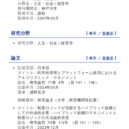
分野名：
人文・社会 / 経営学
授与機関名：
神戸大学
取得方法：
課程
取得年月：
2007年03月
研究分野
【 表示 ／
非表示
】
研究分野：
人文・社会 / 経営学
論文
【 表示 ／
非表示
】
記述言語：
日本語
タイトル：
科学的管理とプラットフォーム経済における
アルゴリズミック・マネジメント
誌名：
商学論究 71巻 4号 （頁 141 ～ 158）
出版年月：
2024年03月
著者：
浦野充洋
掲載種別：
研究論文（大学，研究機関等紀要）
タイトル：
制度ロジックが交錯するハイブリッド組織と
しての社会的企業：ハイブリッド組織のマネジメントと
制度ロジックの方法論的含意
誌名：
商学論究 70巻 1/2号 （頁 121 ～ 138）
出版年月：
2022年12月