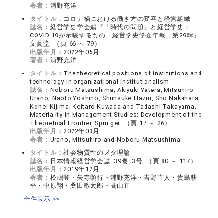
著者：
浦野充洋
タイトル：
コロナ禍における働き方の変容と経営組織
誌名：
経営学史学会編『「時代の問題」と経営学史：
COVID-19が示唆するもの 経営学史学会年報 第29輯』
文眞堂 （頁 66 ～ 79）
出版年月：
2022年05月
著者：
浦野充洋
タイトル：
The theoretical positions of institutions and
technology in organizational institutionalism
誌名：
Noboru Matsushima, Akiyuki Yatera, Mitsuhiro
Urano, Naoto Yoshino, Shunsuke Hazui, Sho Nakahara,
Kohei Kijima, Keitaro Kuwada and Tadashi Takayama,
Materiality in Management Studies: Development of the
Theoretical Frontier, Springer （頁 17 ～ 26）
出版年月：
2022年03月
著者：
Urano, Mitsuhiro and Noboru Matsushima
タイトル：
社会物質性のメタ理論
誌名：
日本情報経営学会誌 39巻 3号 （頁 80 ～ 117）
出版年月：
2019年12月
著者：
松嶋登・矢寺顕行・浦野充洋・吉野直人・貴島耕
平・中原翔・桑田敬太郎・髙山直
全件表示 >>