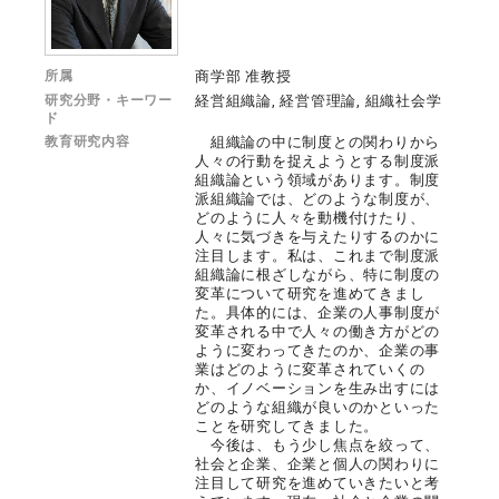
所属
商学部 准教授
研究分野・キーワー
経営組織論, 経営管理論, 組織社会学
ド
教育研究内容
組織論の中に制度との関わりから
人々の行動を捉えようとする制度派
組織論という領域があります。制度
派組織論では、どのような制度が、
どのように人々を動機付けたり、
人々に気づきを与えたりするのかに
注目します。私は、これまで制度派
組織論に根ざしながら、特に制度の
変革について研究を進めてきまし
た。具体的には、企業の人事制度が
変革される中で人々の働き方がどの
ように変わってきたのか、企業の事
業はどのように変革されていくの
か、イノベーションを生み出すには
どのような組織が良いのかといった
ことを研究してきました。
今後は、もう少し焦点を絞って、
社会と企業、企業と個人の関わりに
注目して研究を進めていきたいと考