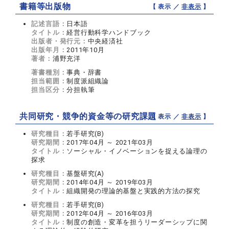
書籍等出版物
【 表示 ／
非表示
】
記述言語：
日本語
タイトル：
経営行動科学ハンドブック
出版者・発行元：
中央経済社
出版年月：
2011年10月
著者：
浦野充洋
著書種別：
事典・辞書
担当範囲：
制度派組織論
担当区分：
分担執筆
共同研究・競争的資金等の研究課題
【 表示 ／
非表示
】
研究種目：
若手研究(B)
研究期間：
2017年04月 ～ 2021年03月
タイトル：
ソーシャル・イノベーションを捉える論理の
探求
研究種目：
基盤研究(A)
研究期間：
2014年04月 ～ 2019年03月
タイトル：
組織開発の理論的基盤と実践的方法の探究
研究種目：
若手研究(B)
研究期間：
2012年04月 ～ 2016年03月
タイトル：
制度の創造・変革を担うリーダーシップに関