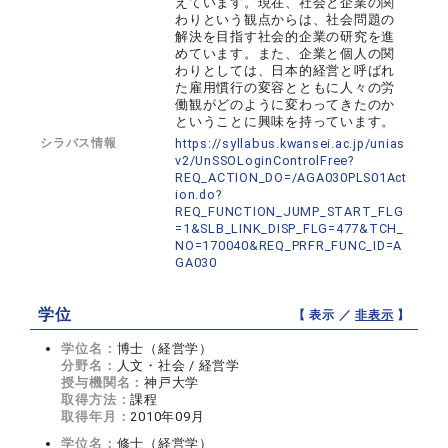
えています。現在、社会と企業の関
わりという観点からは、社会問題の
解決を目指す社会的企業の研究を進
めています。また、企業と個人の関
わりとしては、日本的経営と呼ばれ
た雇用慣行の変容とともに人々の労
働観がどのように変わってきたのか
ということに興味を持っています。
シラバス情報
https://syllabus.kwansei.ac.jp/unias
v2/UnSSOLoginControlFree?
REQ_ACTION_DO=/AGA030PLS01Act
ion.do?
REQ_FUNCTION_JUMP_START_FLG
=1&SLB_LINK_DISP_FLG=477&TCH_
NO=170040&REQ_PRFR_FUNC_ID=A
GA030
学位
【 表示 ／
非表示
】
学位名：
博士（経営学）
分野名：
人文・社会 / 経営学
授与機関名：
神戸大学
取得方法：
課程
取得年月：
2010年09月
学位名：
修士（経営学）