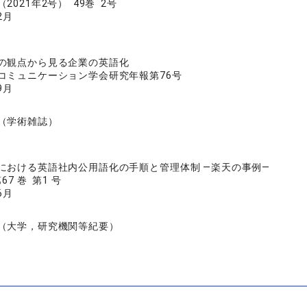
2021年2号） 49巻 2号
2月
の観点から見る企業の英語化
コミュニケーション学会研究年報第76号
9月
（学術雑誌）
における英語社内公用語化の手順と管理体制 ―楽天の事例―
7 巻 第1 号
6月
（大学，研究機関等紀要）