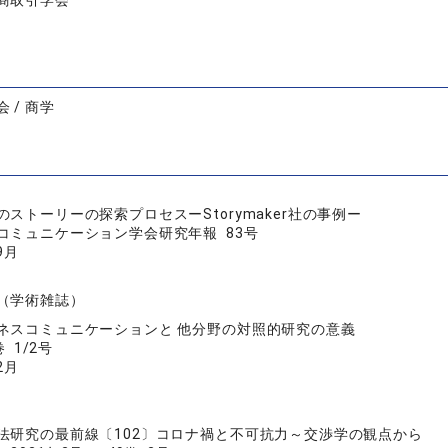
商取引学会
 / 商学
のストーリーの探索プロセスーStorymaker社の事例ー
コミュニケーション学会研究年報 83号
9月
（学術雑誌）
ネスコミュニケーションと 他分野の対照的研究の意義
 1/2号
2月
法研究の最前線〔102〕コロナ禍と不可抗力～交渉学の観点から