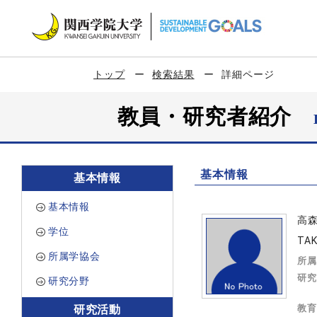
トップ
検索結果
詳細ページ
教員・研究者紹介
基本情報
基本情報
基本情報
高
学位
TA
所属学協会
所属
研究
研究分野
教育
研究活動