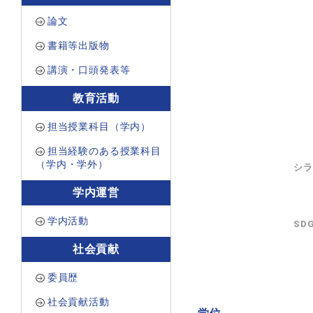
論文
書籍等出版物
講演・口頭発表等
教育活動
担当授業科目（学内）
担当経験のある授業科目
（学内・学外）
シラ
学内運営
学内活動
SD
社会貢献
委員歴
社会貢献活動