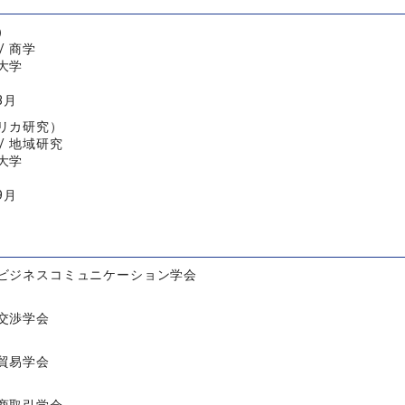
）
/ 商学
大学
3月
リカ研究）
/ 地域研究
大学
9月
ビジネスコミュニケーション学会
交渉学会
貿易学会