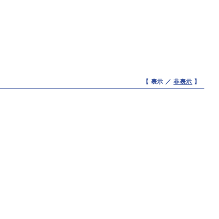
【 表示 ／
非表示
】