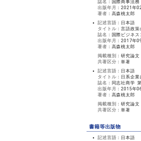
誌名：
国際商事法務（
出版年月：
2021年0
著者：
高森桃太郎
記述言語：
日本語
タイトル：
言語政策
誌名：
国際ビジネス
出版年月：
2017年0
著者：
高森桃太郎
掲載種別：
研究論文
共著区分：
単著
記述言語：
日本語
タイトル：
日系企業
誌名：
同志社商学 第6
出版年月：
2015年0
著者：
高森桃太郎
掲載種別：
研究論文
共著区分：
単著
書籍等出版物
記述言語：
日本語