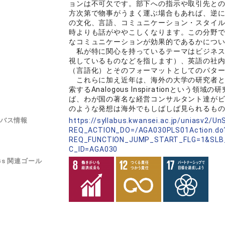
ョンは不可欠です。部下への指示や取引先と
方次第で物事がうまく運ぶ場合もあれば、逆
の文化、言語、コミュニケーション・スタイ
時よりも話がややこしくなります。この分野
なコミュニケーションが効果的であるかにつ
私が特に関心を持っているテーマはビジネス
視しているものなどを指します）、英語の社
（言語化）とそのフォーマットとしてのパタ
これらに加え近年は、海外の大学の研究者と
索するAnalogous Inspirationと
ば、わが国の著名な経営コンサルタント達が
のような発想は海外でもしばしば見られるも
バス情報
https://syllabus.kwansei.ac.jp/uniasv2/U
REQ_ACTION_DO=/AGA030PLS01Action.do
REQ_FUNCTION_JUMP_START_FLG=1&SLB
C_ID=AGA030
Gs 関連ゴール