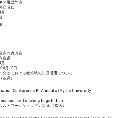
ネス用語辞典
央経済社
4月
会
書
会春の講演会
内会議
4月
年04月10日
：交渉における他領域の知見活用について
（基調）
iation Conference Bi-Annual at Kyoto University
1月
scussion on Teaching Negotiation
ウム・ワークショップ パネル（指名）