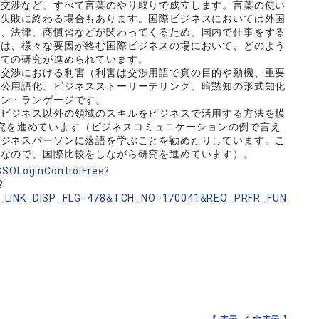
の交渉など、すべて言葉のやり取りで成立します。言葉の使い
に失敗に終わる場合もあります。国際ビジネスにおいては外国
ル、法律、商慣習などが関わってくるため、国内で仕事をする
では、様々な要因が絡む国際ビジネスの場において、どのよう
いての研究が進められています。
交渉における利害（利害は交渉用語で真の目的や動機、重要
内公用語化、ビジネスストーリーテリング、暗黙知の形式知化
ーン・ランゲージです。
ビジネス以外の領域のスキルをビジネスで活用する方法を模
いう領域の研究を進めています（ビジネスコミュニケーションの例で言え
ビジネスパーソンに落語を学ぶことを勧めたりしています。こ
のなので、国際比較をしながら研究を進めています）。
nSSOLoginControlFree?
?
_LINK_DISP_FLG=478&TCH_NO=170041&REQ_PRFR_FUN