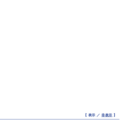
【 表示 ／
非表示
】