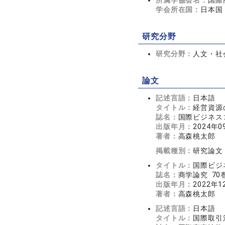
所属学協会名：
国際
学会所在国：
日本国
研究分野
研究分野：
人文・社会
論文
記述言語：
日本語
タイトル：
経営資源
誌名：
国際ビジネス
出版年月：
2024年0
著者：
高森桃太郎
掲載種別：
研究論文
タイトル：
国際ビジ
誌名：
商学論究 70巻
出版年月：
2022年1
著者：
高森桃太郎
記述言語：
日本語
タイトル：
国際取引