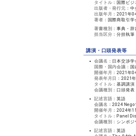
タイトル：
国際ビジ
出版者・発行元：
中
出版年月：
2021年0
著者：
国際商取引学
著書種別：
事典・辞
担当区分：
分担執筆
講演・口頭発表等
会議名：
日本交渉学
国際・国内会議：
国
開催年月：
2021年0
発表年月日：
2021
タイトル：
基調講演
会議種別：
口頭発表
記述言語：
英語
会議名：
2024 Negot
開催年月：
2024年1
タイトル：
Panel Di
会議種別：
シンポジ
記述言語：
英語