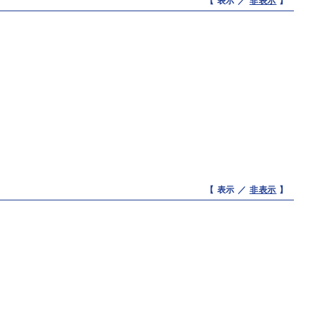
【 表示 ／
非表示
】
【 表示 ／
非表示
】