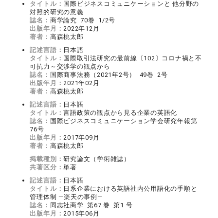
タイトル：
国際ビジネスコミュニケーションと 他分野の
対照的研究の意義
誌名：
商学論究 70巻 1/2号
出版年月：
2022年12月
著者：
高森桃太郎
記述言語：
日本語
タイトル：
国際取引法研究の最前線〔102〕コロナ禍と不
可抗力～交渉学の観点から
誌名：
国際商事法務（2021年2号） 49巻 2号
出版年月：
2021年02月
著者：
高森桃太郎
記述言語：
日本語
タイトル：
言語政策の観点から見る企業の英語化
誌名：
国際ビジネスコミュニケーション学会研究年報第
76号
出版年月：
2017年09月
著者：
高森桃太郎
掲載種別：
研究論文（学術雑誌）
共著区分：
単著
記述言語：
日本語
タイトル：
日系企業における英語社内公用語化の手順と
管理体制 ―楽天の事例―
誌名：
同志社商学 第67 巻 第1 号
出版年月：
2015年06月