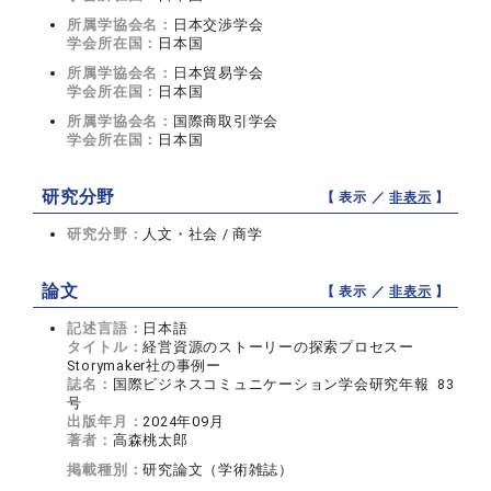
所属学協会名：
日本交渉学会
学会所在国：
日本国
所属学協会名：
日本貿易学会
学会所在国：
日本国
所属学協会名：
国際商取引学会
学会所在国：
日本国
研究分野
【 表示 ／
非表示
】
研究分野：
人文・社会 / 商学
論文
【 表示 ／
非表示
】
記述言語：
日本語
タイトル：
経営資源のストーリーの探索プロセスー
Storymaker社の事例ー
誌名：
国際ビジネスコミュニケーション学会研究年報 83
号
出版年月：
2024年09月
著者：
高森桃太郎
掲載種別：
研究論文（学術雑誌）