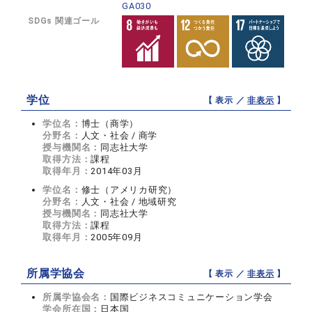
GA030
SDGs 関連ゴール
学位
【 表示 ／
非表示
】
学位名：
博士（商学）
分野名：
人文・社会 / 商学
授与機関名：
同志社大学
取得方法：
課程
取得年月：
2014年03月
学位名：
修士（アメリカ研究）
分野名：
人文・社会 / 地域研究
授与機関名：
同志社大学
取得方法：
課程
取得年月：
2005年09月
所属学協会
【 表示 ／
非表示
】
所属学協会名：
国際ビジネスコミュニケーション学会
学会所在国：
日本国