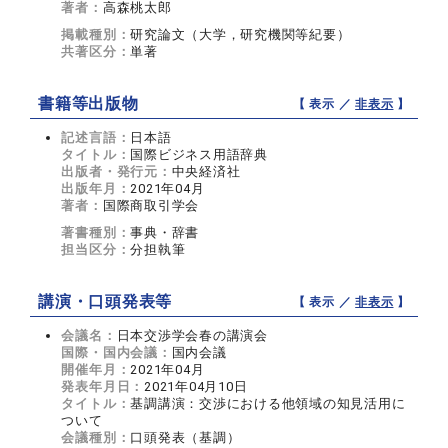
著者：
高森桃太郎
掲載種別：
研究論文（大学，研究機関等紀要）
共著区分：
単著
書籍等出版物
【 表示 ／
非表示
】
記述言語：
日本語
タイトル：
国際ビジネス用語辞典
出版者・発行元：
中央経済社
出版年月：
2021年04月
著者：
国際商取引学会
著書種別：
事典・辞書
担当区分：
分担執筆
講演・口頭発表等
【 表示 ／
非表示
】
会議名：
日本交渉学会春の講演会
国際・国内会議：
国内会議
開催年月：
2021年04月
発表年月日：
2021年04月10日
タイトル：
基調講演：交渉における他領域の知見活用に
ついて
会議種別：
口頭発表（基調）