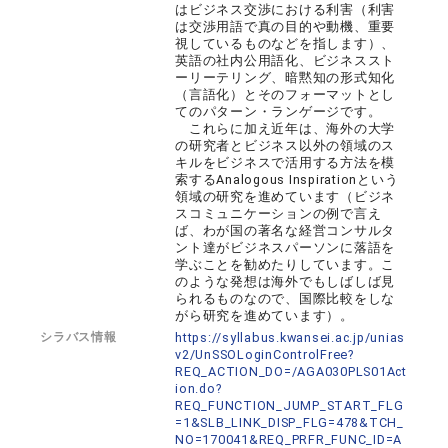
はビジネス交渉における利害（利害
は交渉用語で真の目的や動機、重要
視しているものなどを指します）、
英語の社内公用語化、ビジネススト
ーリーテリング、暗黙知の形式知化
（言語化）とそのフォーマットとし
てのパターン・ランゲージです。
これらに加え近年は、海外の大学
の研究者とビジネス以外の領域のス
キルをビジネスで活用する方法を模
索するAnalogous Inspirationという
領域の研究を進めています（ビジネ
スコミュニケーションの例で言え
ば、わが国の著名な経営コンサルタ
ント達がビジネスパーソンに落語を
学ぶことを勧めたりしています。こ
のような発想は海外でもしばしば見
られるものなので、国際比較をしな
がら研究を進めています）。
シラバス情報
https://syllabus.kwansei.ac.jp/unias
v2/UnSSOLoginControlFree?
REQ_ACTION_DO=/AGA030PLS01Act
ion.do?
REQ_FUNCTION_JUMP_START_FLG
=1&SLB_LINK_DISP_FLG=478&TCH_
NO=170041&REQ_PRFR_FUNC_ID=A