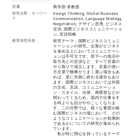
所属
商学部 准教授
研究分野・キーワー
Design Thinking, Global Business
ド
Communication, Language Strategy,
Negotiation, デザイン思考, ビジネス
交渉, 国際ビジネスコミュニケーショ
ン, 言語戦略
教育研究内容
研究テーマ：国際ビジネスコミュニ
ケーションの研究。企業がビジネス
を進める上においてコミュニケーシ
ョンは不可欠です。部下への指示や
取引先との交渉など、すべて言葉の
やり取りで成立します。言葉の使い
方次第で物事がうまく運ぶ場合もあ
れば、逆に失敗に終わる場合もあり
ます。国際ビジネスにおいては外国
の文化、言語、コミュニケーショ
ン・スタイル、法律、商慣習などが
関わってくるため、国内で仕事をす
る時よりも話がややこしくなりま
す。この分野では、様々な要因が絡
む国際ビジネスの場において、どの
ようなコミュニケーションが効果的
であるかについての研究が進められ
ています。
私が特に関心を持っているテーマ