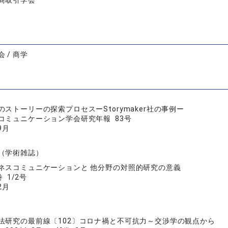
商取引学会
 / 商学
のストーリーの探索プロセスーStorymaker社の事例ー
コミュニケーション学会研究年報 83号
9月
（学術雑誌）
ネスコミュニケーションと 他分野の対照的研究の意義
 1/2号
2月
法研究の最前線〔102〕コロナ禍と不可抗力～交渉学の観点から