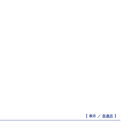
【 表示 ／
非表示
】