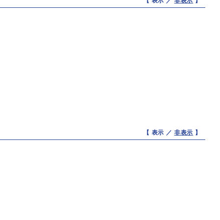
【 表示 ／
非表示
】
【 表示 ／
非表示
】