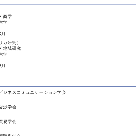
）
/ 商学
大学
3月
リカ研究）
/ 地域研究
大学
9月
ビジネスコミュニケーション学会
交渉学会
貿易学会