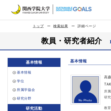
トップ
検索結果
詳細ページ
教員・研究者紹介
基本情報
基本情報
基本情報
高
学位
TA
所属学協会
所属
研究
研究分野
教育
研究活動