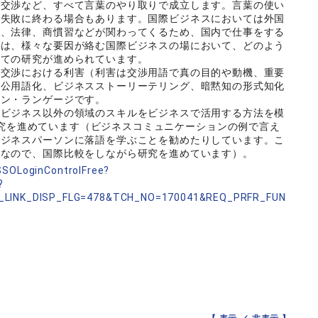
の交渉など、すべて言葉のやり取りで成立します。言葉の使い
に失敗に終わる場合もあります。国際ビジネスにおいては外国
ル、法律、商慣習などが関わってくるため、国内で仕事をする
では、様々な要因が絡む国際ビジネスの場において、どのよう
いての研究が進められています。
交渉における利害（利害は交渉用語で真の目的や動機、重要
内公用語化、ビジネスストーリーテリング、暗黙知の形式知化
ーン・ランゲージです。
ビジネス以外の領域のスキルをビジネスで活用する方法を模
いう領域の研究を進めています（ビジネスコミュニケーションの例で言え
ビジネスパーソンに落語を学ぶことを勧めたりしています。こ
のなので、国際比較をしながら研究を進めています）。
nSSOLoginControlFree?
?
_LINK_DISP_FLG=478&TCH_NO=170041&REQ_PRFR_FUN