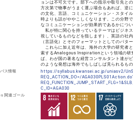
ョンは不可欠です。部下への指示や取引先と
方次第で物事がうまく運ぶ場合もあれば、逆
の文化、言語、コミュニケーション・スタイ
時よりも話がややこしくなります。この分野
なコミュニケーションが効果的であるかにつ
私が特に関心を持っているテーマはビジネス
視しているものなどを指します）、英語の社
（言語化）とそのフォーマットとしてのパタ
これらに加え近年は、海外の大学の研究者と
索するAnalogous Inspirationと
ば、わが国の著名な経営コンサルタント達が
のような発想は海外でもしばしば見られるも
バス情報
https://syllabus.kwansei.ac.jp/uniasv2/U
REQ_ACTION_DO=/AGA030PLS01Action.do
REQ_FUNCTION_JUMP_START_FLG=1&SLB
C_ID=AGA030
Gs 関連ゴール