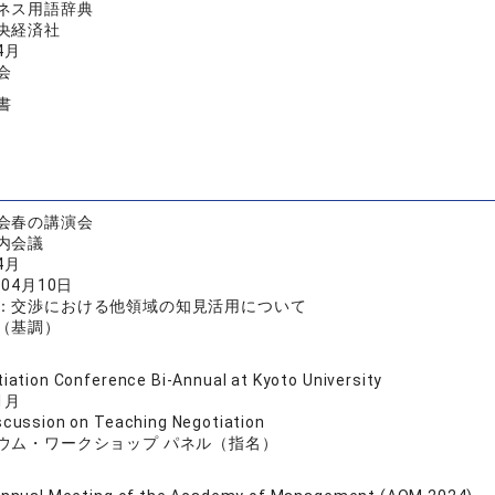
ネス用語辞典
央経済社
4月
会
書
会春の講演会
内会議
4月
年04月10日
：交渉における他領域の知見活用について
（基調）
iation Conference Bi-Annual at Kyoto University
1月
scussion on Teaching Negotiation
ウム・ワークショップ パネル（指名）