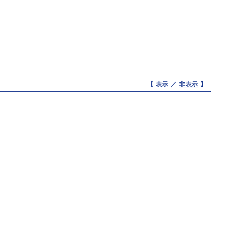
【 表示 ／
非表示
】