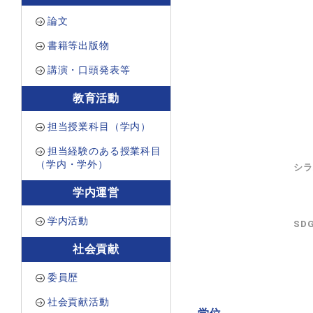
論文
書籍等出版物
講演・口頭発表等
教育活動
担当授業科目（学内）
担当経験のある授業科目
（学内・学外）
シラ
学内運営
学内活動
SD
社会貢献
委員歴
社会貢献活動