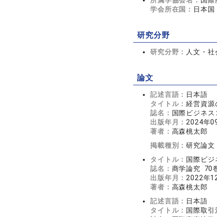
所属学協会名：
国際
学会所在国：
日本国
研究分野
研究分野：
人文・社会
論文
記述言語：
日本語
タイトル：
経営資源
誌名：
国際ビジネス
出版年月：
2024年0
著者：
高森桃太郎
掲載種別：
研究論文
タイトル：
国際ビジ
誌名：
商学論究 70巻
出版年月：
2022年1
著者：
高森桃太郎
記述言語：
日本語
タイトル：
国際取引