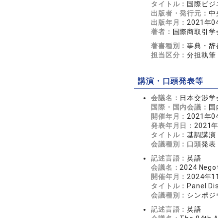
タイトル：
国際ビジ
出版者・発行元：
中
出版年月：
2021年0
著者：
国際商取引学
著書種別：
事典・辞
担当区分：
分担執筆
講演・口頭発表等
会議名：
日本交渉学
国際・国内会議：
国
開催年月：
2021年0
発表年月日：
2021
タイトル：
基調講演
会議種別：
口頭発表
記述言語：
英語
会議名：
2024 Negot
開催年月：
2024年1
タイトル：
Panel Di
会議種別：
シンポジ
記述言語：
英語