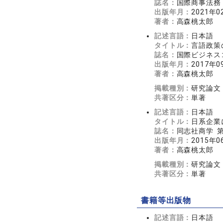
誌名：
国際商事法務（
出版年月：
2021年0
著者：
高森桃太郎
記述言語：
日本語
タイトル：
言語政策
誌名：
国際ビジネス
出版年月：
2017年0
著者：
高森桃太郎
掲載種別：
研究論文
共著区分：
単著
記述言語：
日本語
タイトル：
日系企業
誌名：
同志社商学 第6
出版年月：
2015年0
著者：
高森桃太郎
掲載種別：
研究論文
共著区分：
単著
書籍等出版物
記述言語：
日本語