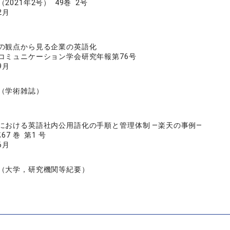
2021年2号） 49巻 2号
2月
の観点から見る企業の英語化
コミュニケーション学会研究年報第76号
9月
（学術雑誌）
における英語社内公用語化の手順と管理体制 ―楽天の事例―
7 巻 第1 号
6月
（大学，研究機関等紀要）