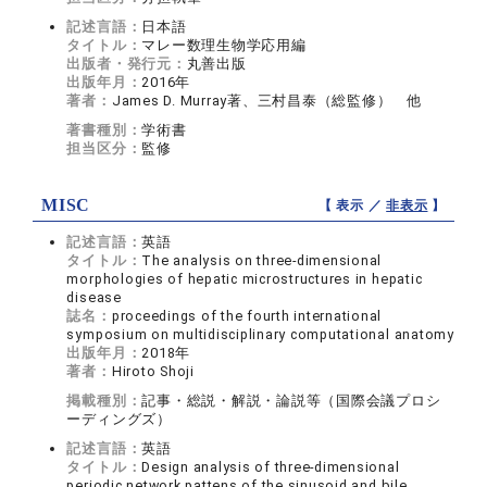
記述言語：
日本語
タイトル：
マレー数理生物学応用編
出版者・発行元：
丸善出版
出版年月：
2016年
著者：
James D. Murray著、三村昌泰（総監修） 他
著書種別：
学術書
担当区分：
監修
MISC
【 表示 ／
非表示
】
記述言語：
英語
タイトル：
The analysis on three-dimensional
morphologies of hepatic microstructures in hepatic
disease
誌名：
proceedings of the fourth international
symposium on multidisciplinary computational anatomy
出版年月：
2018年
著者：
Hiroto Shoji
掲載種別：
記事・総説・解説・論説等（国際会議プロシ
ーディングズ）
記述言語：
英語
タイトル：
Design analysis of three-dimensional
periodic network pattens of the sinusoid and bile