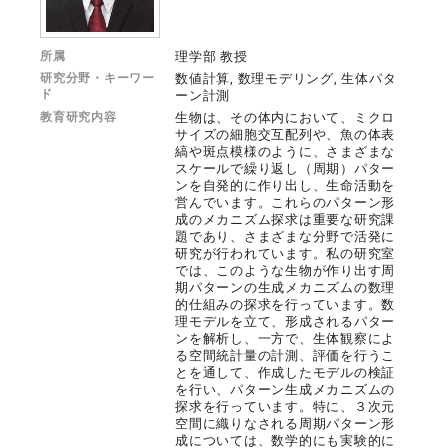
所属
理学部 教授
研究分野・キーワー
数値計算, 数理モデリング, 生体パタ
ド
ーン計測
教育研究内容
生物は、その体内において、ミクロ
サイズの細胞交互配列や、魚の体表
縞や斑点模様のように、さまざまな
スケールで繰り返し（周期）パター
ンを自発的に作り出し、生命活動を
営んでいます。これらのパターン形
成のメカニズム探求は重要な研究課
題であり、さまざまな分野で活発に
研究が行われています。私の研究室
では、このような生物が作り出す周
期パターンの生成メカニズムの数理
的仕組みの探求を行っています。数
理モデルを立て、形成されるパター
ンを解析し、一方で、生体観察によ
る空間統計量の計測、評価を行うこ
とを通して、作成したモデルの検証
を行い、パターン生成メカニズムの
探求を行っています。特に、３次元
空間に織りなされる周期パターン形
成については、数学的にも実験的に