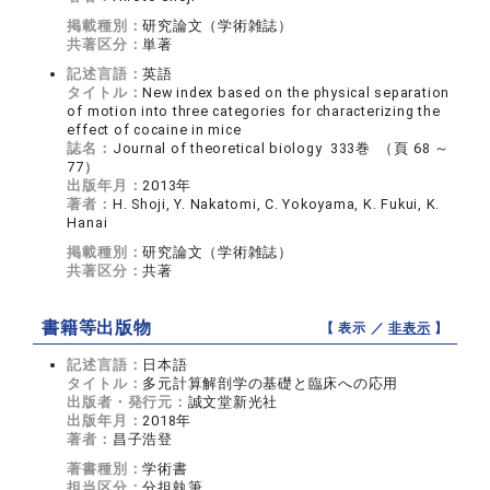
掲載種別：
研究論文（学術雑誌）
共著区分：
単著
記述言語：
英語
タイトル：
New index based on the physical separation
of motion into three categories for characterizing the
effect of cocaine in mice
誌名：
Journal of theoretical biology 333巻 （頁 68 ～
77）
出版年月：
2013年
著者：
H. Shoji, Y. Nakatomi, C. Yokoyama, K. Fukui, K.
Hanai
掲載種別：
研究論文（学術雑誌）
共著区分：
共著
書籍等出版物
【 表示 ／
非表示
】
記述言語：
日本語
タイトル：
多元計算解剖学の基礎と臨床への応用
出版者・発行元：
誠文堂新光社
出版年月：
2018年
著者：
昌子浩登
著書種別：
学術書
担当区分：
分担執筆