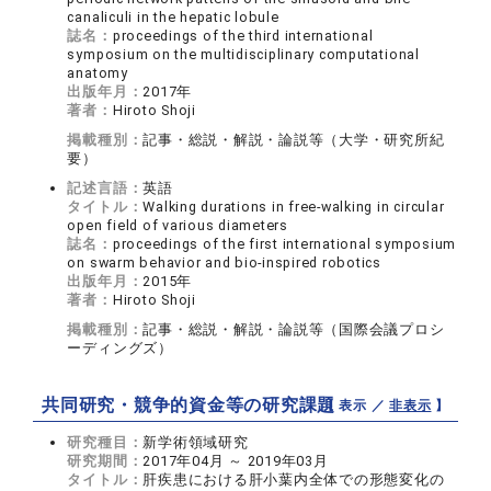
canaliculi in the hepatic lobule
誌名：
proceedings of the third international
symposium on the multidisciplinary computational
anatomy
出版年月：
2017年
著者：
Hiroto Shoji
掲載種別：
記事・総説・解説・論説等（大学・研究所紀
要）
記述言語：
英語
タイトル：
Walking durations in free-walking in circular
open field of various diameters
誌名：
proceedings of the first international symposium
on swarm behavior and bio-inspired robotics
出版年月：
2015年
著者：
Hiroto Shoji
掲載種別：
記事・総説・解説・論説等（国際会議プロシ
ーディングズ）
共同研究・競争的資金等の研究課題
【 表示 ／
非表示
】
研究種目：
新学術領域研究
研究期間：
2017年04月 ～ 2019年03月
タイトル：
肝疾患における肝小葉内全体での形態変化の