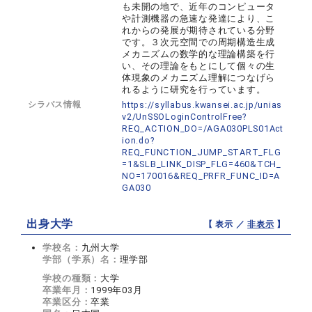
も未開の地で、近年のコンピュータ
や計測機器の急速な発達により、こ
れからの発展が期待されている分野
です。３次元空間での周期構造生成
メカニズムの数学的な理論構築を行
い、その理論をもとにして個々の生
体現象のメカニズム理解につなげら
れるように研究を行っています。
シラバス情報
https://syllabus.kwansei.ac.jp/unias
v2/UnSSOLoginControlFree?
REQ_ACTION_DO=/AGA030PLS01Act
ion.do?
REQ_FUNCTION_JUMP_START_FLG
=1&SLB_LINK_DISP_FLG=460&TCH_
NO=170016&REQ_PRFR_FUNC_ID=A
GA030
出身大学
【 表示 ／
非表示
】
学校名：
九州大学
学部（学系）名：
理学部
学校の種類：
大学
卒業年月：
1999年03月
卒業区分：
卒業