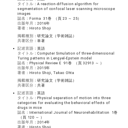
タイトル：
A reaction-diffusion algorithm for
segmentation of confocal laser scanning microscope
images
誌名：
Forma 31巻 （頁 23 ～ 25）
出版年月：
2016年
著者：
Hiroto Shoji
掲載種別：
研究論文（学術雑誌）
共著区分：
単著
記述言語：
英語
タイトル：
Computer Simulation of three-dimensional
Turing patterns in Lengyel-Epstein model
誌名：
Physical Review E 91巻 （頁 32913 ～ ）
出版年月：
2015年
著者：
Hiroto Shoji, Takao Ohta
掲載種別：
研究論文（学術雑誌）
共著区分：
共著
記述言語：
英語
タイトル：
Physical separation of motion into three
categories for evaluating the behavioral effects of
drugs in mice
誌名：
International Journal of Neurorehabilitation 1巻
（頁 120 ～ ）
出版年月：
2014年
著者：
Hiroto Shoji