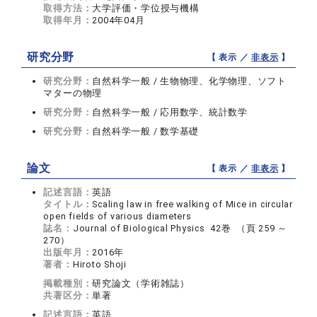
取得方法：
大学評価・学位授与機構
取得年月：
2004年04月
研究分野
【 表示 ／
非表示
】
研究分野：
自然科学一般 / 生物物理、化学物理、ソフト
マターの物理
研究分野：
自然科学一般 / 応用数学、統計数学
研究分野：
自然科学一般 / 数学基礎
論文
【 表示 ／
非表示
】
記述言語：
英語
タイトル：
Scaling law in free walking of Mice in circular
open fields of various diameters
誌名：
Journal of Biological Physics 42巻 （頁 259 ～
270）
出版年月：
2016年
著者：
Hiroto Shoji
掲載種別：
研究論文（学術雑誌）
共著区分：
単著
記述言語：
英語