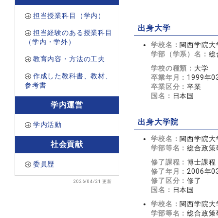
担当授業科目（学内）
出身大学
担当経験のある授業科目
（学内・学外）
学校名：
関西学院大
学部（学系）名：
総
教育内容・方法の工夫
学校の種類：
大学
作成した教科書、教材、
卒業年月：
1999年0
参考書
卒業区分：
卒業
国名：
日本国
学内運営
出身大学院
学内活動
学校名：
関西学院大
社会貢献
学部等名：
総合政策
修了課程：
博士課程
委員歴
修了年月：
2006年0
修了区分：
修了
2026/04/21 更新
国名：
日本国
学校名：
関西学院大
学部等名：
総合政策