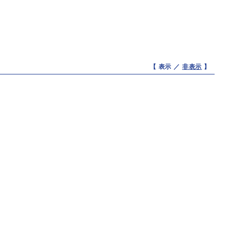
【 表示 ／
非表示
】