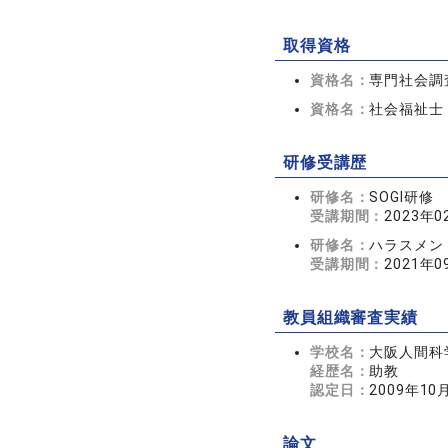
取得資格
資格名：
専門社会調
資格名：
社会福祉士
研修受講歴
研修名：
SOGI研修
受講期間：
2023年0
研修名：
ハラスメン
受講期間：
2021年0
教員組織審査実績
学校名：
大阪人間科
経歴名：
助教
認定日：
2009年10
論文