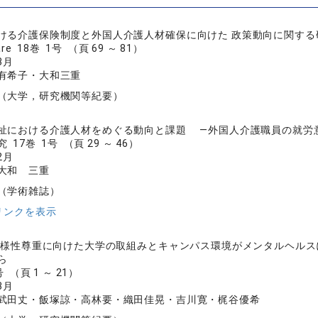
ける介護保険制度と外国人介護人材確保に向けた 政策動向に関する
are 18巻 1号 （頁 69 ～ 81）
3月
有希子・大和三重
（大学，研究機関等紀要）
祉における介護人材をめぐる動向と課題 ―外国人介護職員の就労
17巻 1号 （頁 29 ～ 46）
2月
大和 三重
（学術雑誌）
リンクを表示
の多様性尊重に向けた大学の取組みとキャンパス環境がメンタルヘルス
ら
 （頁 1 ～ 21）
3月
武田丈・飯塚諒・高林要・織田佳晃・吉川寛・梶谷優希