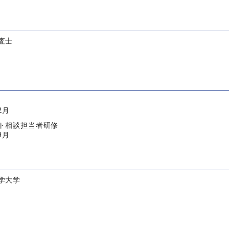
査士
2月
ト相談担当者研修
9月
学大学
月