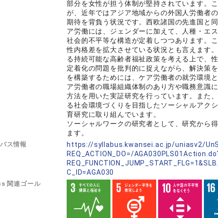
部分を女性が担う体制が堅持されています。こ
が、近年ではアジア地域からの外国人労働者
期待を背負う状況です。西欧諸国の先進国と
ア労働には、ジェンダーに加えて、人種・エ
社会的不平等な構造が定着しつつあります。
性内格差を拡大させている状況とも言えます
る持続可能な高齢者福祉政策を考える上で、
定着化の問題を批判的に捉えながら、解決策
を構築するためには、ケア労働者の就労環境
ア労働者の職場組織体制のあり方や職務意識
方法を用いた実証研究を行っています。また
る社会環境づくりを目指したソーシャルアクシ
育研究に取り組んでいます。
ソーシャルワークの研究者として、研究から
ます。
バス情報
https://syllabus.kwansei.ac.jp/uniasv2/U
REQ_ACTION_DO=/AGA030PLS01Action.do
REQ_FUNCTION_JUMP_START_FLG=1&SLB
C_ID=AGA030
Gs 関連ゴール