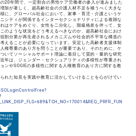
の20年間で、一定割合の男性ケア労働者の参入が進みました
の増加が著しく、超高齢社会の介護人材不足を補うべく大きな
同様に、グローバル社会において、家事・育児・介護というケ
スニシティが関係するインターセクショナリティによる複雑な
これはケアをめぐり、女性を二分化し、階級格差を伴って、女
。このような状況をどう考えるべきなのか、超高齢社会におけ
性役割分業が再生産されるメカニズムや社会的不平等な構造の
を考えることが必要になっています。安定した高齢者支援体制
と人権尊重のあり方を問うことが重要であり、そのために、ケ
についてソーシャルサポート理論に着目して質的・量的な研究
、近年は、ジェンダー・セクシュアリティの多様性が尊重され
ョンやSOGIEの多様性に関する人権教育のあり方に関する教
得られた知見を実践や教育に活かしていけることを心がけてい
nSSOLoginControlFree?
?
_LINK_DISP_FLG=689&TCH_NO=170014&REQ_PRFR_FUN