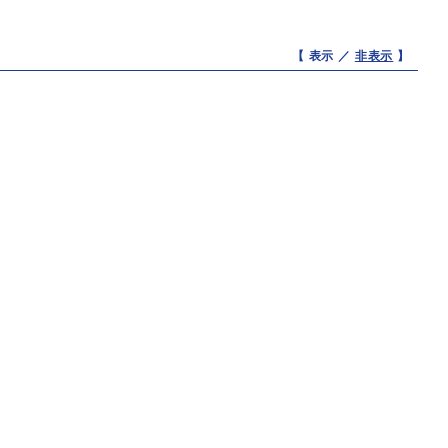
【 表示 ／
非表示
】