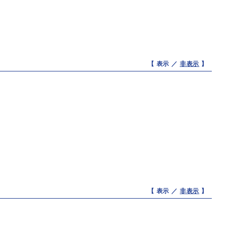
【 表示 ／
非表示
】
【 表示 ／
非表示
】