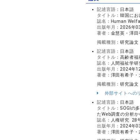
記述言語：
日本語
タイトル：
韓国にお
誌名：
Human Welf
出版年月：
2026年0
著者：
金慧英・澤田
掲載種別：
研究論文
記述言語：
日本語
タイトル：
高齢者福
誌名：
人間福祉学研究 
出版年月：
2024年1
著者：
澤田有希子・
掲載種別：
研究論文
外部サイトへの
記述言語：
日本語
タイトル：
SOGI
たWeb調査の分析か
誌名：
人権研究 28号
出版年月：
2024年0
著者：
澤田有希子・