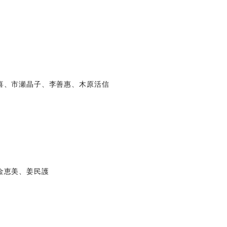
喜、市瀬晶子、李善惠、木原活信
金恵美、姜民護