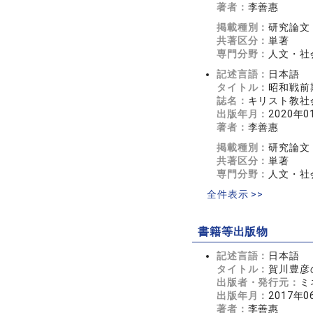
著者：
李善惠
掲載種別：
研究論文
共著区分：
単著
専門分野：
人文・社会
記述言語：
日本語
タイトル：
昭和戦前
誌名：
キリスト教社会
出版年月：
2020年0
著者：
李善惠
掲載種別：
研究論文
共著区分：
単著
専門分野：
人文・社会
全件表示 >>
書籍等出版物
記述言語：
日本語
タイトル：
賀川豊彦
出版者・発行元：
ミ
出版年月：
2017年0
著者：
李善惠