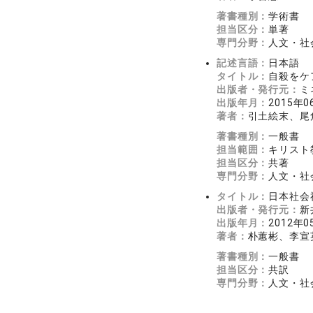
著書種別：
学術書
担当区分：
単著
専門分野：
人文・社会
記述言語：
日本語
タイトル：
自殺をケ
出版者・発行元：
ミ
出版年月：
2015年0
著者：
引土絵末、尾
著書種別：
一般書
担当範囲：
キリスト
担当区分：
共著
専門分野：
人文・社会
タイトル：
日本社会
出版者・発行元：
新
出版年月：
2012年0
著者：
朴蕙彬、李宣
著書種別：
一般書
担当区分：
共訳
専門分野：
人文・社会