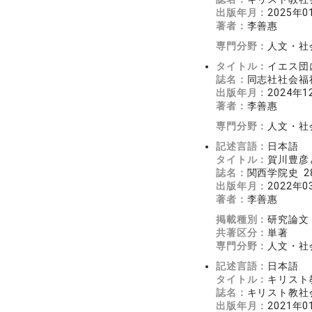
出版年月：
2025年0
著者：
李善惠
専門分野：
人文・社会
タイトル：
イエス団
誌名：
同志社社会福祉学
出版年月：
2024年1
著者：
李善惠
専門分野：
人文・社会
記述言語：
日本語
タイトル：
賀川豊彦
誌名：
関西学院史 28
出版年月：
2022年0
著者：
李善惠
掲載種別：
研究論文
共著区分：
単著
専門分野：
人文・社会
記述言語：
日本語
タイトル：
キリスト
誌名：
キリスト教社会
出版年月：
2021年0