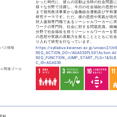
かった時代に、彼らの活動は当時の社会問題
様々な分野で活躍し、今日の社会福祉の思想
まで貧民救済事業から協働組合運動及び平和
研究テーマです。ただ、彼の思想や実践が現
対人援助専門職であるソーシャルワーカーに
ワークの専門性、社会に対する問題意識、積
分野で社会福祉を担うソーシャルワーカーを
の思想や実践の原動力を探ることとともに社
り入れて研究を行なっています。
バス情報
https://syllabus.kwansei.ac.jp/uniasv2/U
REQ_ACTION_DO=/AGA030PLS01Action.do
REQ_FUNCTION_JUMP_START_FLG=1&SLB
C_ID=AGA030
Gs 関連ゴール
究科