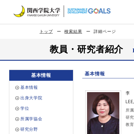
トップ
検索結果
詳細ページ
教員・研究者紹介
基本情報
基本情報
基本情報
李
出身大学院
LEE
学位
所属
研究
所属学協会
教育
研究分野