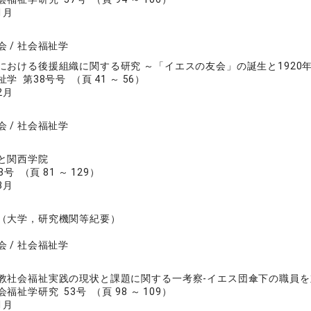
1月
 / 社会福祉学
における後援組織に関する研究 ～「イエスの友会」の誕生と1920
 第38号号 （頁 41 ～ 56）
2月
 / 社会福祉学
と関西学院
号 （頁 81 ～ 129）
3月
（大学，研究機関等紀要）
 / 社会福祉学
教社会福祉実践の現状と課題に関する一考察‐イエス団傘下の職員を
福祉学研究 53号 （頁 98 ～ 109）
1月