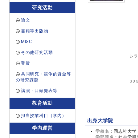
研究活動
論文
書籍等出版物
MISC
その他研究活動
シラ
受賞
共同研究・競争的資金等
の研究課題
SD
講演・口頭発表等
教育活動
担当授業科目（学内）
出身大学院
学内運営
学校名：
同志社大学
学部等名：
社会学研