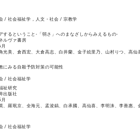
 / 社会福祉学，人文・社会 / 宗教学
アするということ‐「弱さ」へのまなざしからみえるもの‐
ネルヴァ書房
6月
角光美、倉西宏、大倉高志、白井蘭、金子絵里乃、山村りつ、高仙
教にみる自殺予防対策の可能性
 / 社会福祉学
福祉研究
井出版社
5月
英、羅珉京、全海元、孟浚鎬、白承國、高仙喜、李明洙、李善惠、
 / 社会福祉学