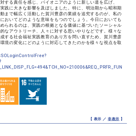
に対する責任を感じ、パイオニアのように新しい道を広げ、
や実践に大きな影響を及ぼしました。特に、明治期から昭和期
運動まで幅広く活動した賀川豊彦の業績を追究するのが、私の
代においてどのような意味をもつのでしょう。今日においても
求められるのは、実践の根拠となる価値に基づいたソーシャル
極的なアウトリーチ、人々に対する思いやりなどです。様々な
育成する社会福祉実践教育のあり方を問い直すため、賀川豊彦
会環境の変化にどのように対応してきたのかを様々な視点を取
nSSOLoginControlFree?
?
_LINK_DISP_FLG=494&TCH_NO=210006&REQ_PRFR_FUN
【 表示 ／
非表示
】