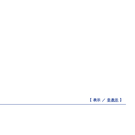
【 表示 ／
非表示
】