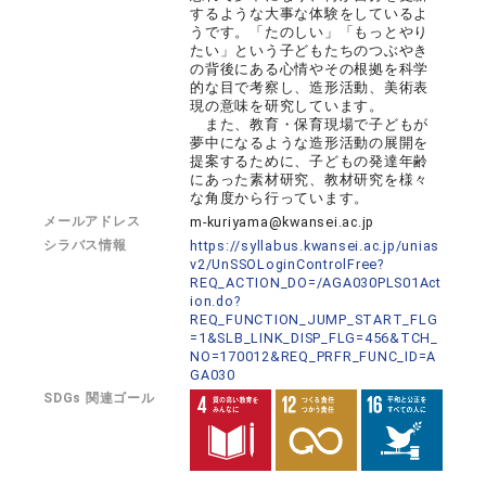
するような大事な体験をしているよ
うです。「たのしい」「もっとやり
たい」という子どもたちのつぶやき
の背後にある心情やその根拠を科学
的な目で考察し、造形活動、美術表
現の意味を研究しています。
また、教育・保育現場で子どもが
夢中になるような造形活動の展開を
提案するために、子どもの発達年齢
にあった素材研究、教材研究を様々
な角度から行っています。
メールアドレス
m-kuriyama@kwansei.ac.jp
シラバス情報
https://syllabus.kwansei.ac.jp/unias
v2/UnSSOLoginControlFree?
REQ_ACTION_DO=/AGA030PLS01Act
ion.do?
REQ_FUNCTION_JUMP_START_FLG
=1&SLB_LINK_DISP_FLG=456&TCH_
NO=170012&REQ_PRFR_FUNC_ID=A
GA030
SDGs 関連ゴール