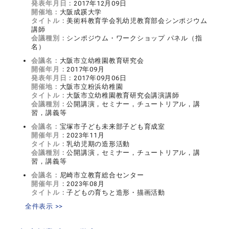
発表年月日：
2017年12月09日
開催地：
大阪成蹊大学
タイトル：
美術科教育学会乳幼児教育部会シンポジウム
講師
会議種別：
シンポジウム・ワークショップ パネル（指
名）
会議名：
大阪市立幼稚園教育研究会
開催年月：
2017年09月
発表年月日：
2017年09月06日
開催地：
大阪市立粉浜幼稚園
タイトル：
大阪市立幼稚園教育研究会講演講師
会議種別：
公開講演，セミナー，チュートリアル，講
習，講義等
会議名：
宝塚市子ども未来部子ども育成室
開催年月：
2023年11月
タイトル：
乳幼児期の造形活動
会議種別：
公開講演，セミナー，チュートリアル，講
習，講義等
会議名：
尼崎市立教育総合センター
開催年月：
2023年08月
タイトル：
子どもの育ちと造形・描画活動
全件表示 >>