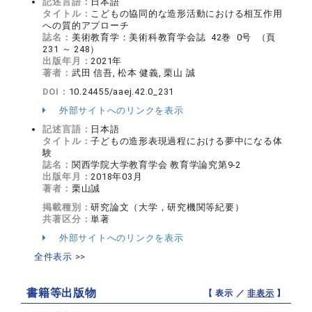
記述言語：
日本語
タイトル：
こどもの協同的な造形活動における相互作用
への質的アプローチ
誌名：
美術教育学：美術科教育学会誌 42巻 0号 （頁
231 ～ 248）
出版年月：
2021年
著者：
武田 信吾, 松本 健義, 栗山 誠
DOI：
10.24455/aaej.42.0_231
外部サイトへのリンクを表示
記述言語：
日本語
タイトル：
子どもの造形表現過程における夢中になる体
験
誌名：
関西学院大学教育学会 教育学論究第9-2
出版年月：
2018年03月
著者：
栗山誠
掲載種別：
研究論文（大学，研究機関等紀要）
共著区分：
単著
外部サイトへのリンクを表示
全件表示 >>
書籍等出版物
【 表示 ／
非表示
】