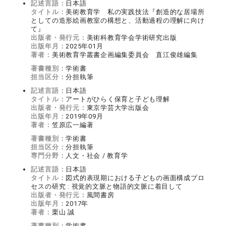
記述言語：
日本語
タイトル：
美術教育学 私の実践技法『創造的な居場所
としての造形絵画教室の構想と、活動過程の理解に向け
て』
出版者・発行元：
美術科教育学会学術研究出版
出版年月：
2025年01月
著者：
美術教育学叢書企画編集委員会 直江俊雄編集
著書種別：
学術書
担当区分：
分担執筆
記述言語：
日本語
タイトル：
アートがひらく保育と子ども理解
出版者・発行元：
東京学芸大学出版会
出版年月：
2019年09月
著者：
笠原広一編著
著書種別：
学術書
担当区分：
分担執筆
専門分野：
人文・社会 / 教育学
記述言語：
日本語
タイトル：
図式的表現期における子どもの画面構成プロ
セスの研究 : 視覚的文脈と物語的文脈に着目して
出版者・発行元：
風間書房
出版年月：
2017年
著者：
栗山 誠
著書種別：
学術書