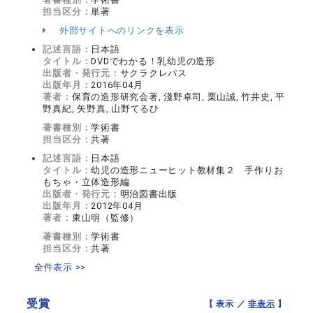
担当区分：
単著
外部サイトへのリンクを表示
記述言語：
日本語
タイトル：
DVDでわかる！乳幼児の造形
出版者・発行元：
サクラクレパス
出版年月：
2016年04月
著者：
保育の造形研究会著, 淺野卓司, 栗山誠, 竹井史, 平
野真紀, 矢野真, 山野てるひ
著書種別：
学術書
担当区分：
共著
記述言語：
日本語
タイトル：
幼児の造形ニューヒット教材集２ 手作りお
もちゃ・立体造形編
出版者・発行元：
明治図書出版
出版年月：
2012年04月
著者：
東山明（監修）
著書種別：
学術書
担当区分：
共著
全件表示 >>
受賞
【 表示 ／
非表示
】