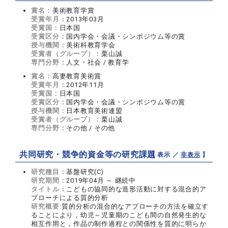
賞名：
美術教育学賞
受賞年月：
2013年03月
受賞国：
日本国
受賞区分：
国内学会・会議・シンポジウム等の賞
授与機関：
美術科教育学会
受賞者（グループ）：
栗山誠
専門分野：
人文・社会 / 教育学
賞名：
高妻教育美術賞
受賞年月：
2012年11月
受賞国：
日本国
受賞区分：
国内学会・会議・シンポジウム等の賞
授与機関：
日本教育美術連盟
受賞者（グループ）：
栗山誠
専門分野：
その他 / その他
共同研究・競争的資金等の研究課題
【 表示 ／
非表示
】
研究種目：
基盤研究(C)
研究期間：
2019年04月 ～ 継続中
タイトル：
こどもの協同的な造形活動に対する混合的ア
プローチによる質的分析
研究概要:
質的分析の混合的なアプローチの方法を確立す
ることにより，幼児～児童期のこども間の自然発生的な
相互作用と，作品の制作過程との関係性を質的に明らか