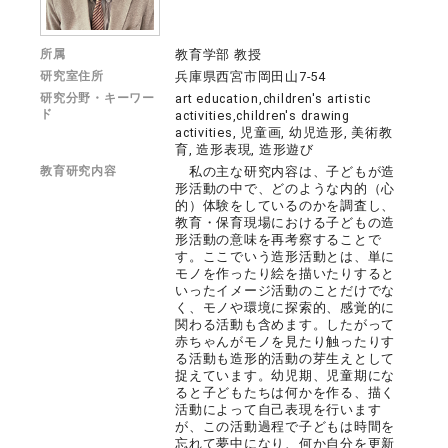
所属
教育学部 教授
研究室住所
兵庫県西宮市岡田山7-54
研究分野・キーワー
art education,children's artistic
ド
activities,children's drawing
activities, 児童画, 幼児造形, 美術教
育, 造形表現, 造形遊び
教育研究内容
私の主な研究内容は、子どもが造
形活動の中で、どのような内的（心
的）体験をしているのかを調査し、
教育・保育現場における子どもの造
形活動の意味を再考察することで
す。ここでいう造形活動とは、単に
モノを作ったり絵を描いたりすると
いったイメージ活動のことだけでな
く、モノや環境に探索的、感覚的に
関わる活動も含めます。したがって
赤ちゃんがモノを見たり触ったりす
る活動も造形的活動の芽生えとして
捉えています。幼児期、児童期にな
ると子どもたちは何かを作る、描く
活動によって自己表現を行います
が、この活動過程で子どもは時間を
忘れて夢中になり、何か自分を更新