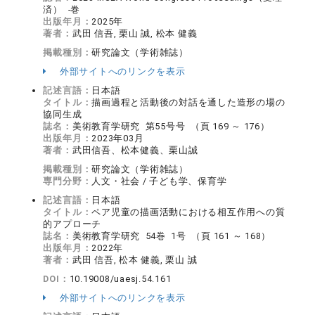
済） -巻
出版年月：
2025年
著者：
武田 信吾, 栗山 誠, 松本 健義
掲載種別：
研究論文（学術雑誌）
外部サイトへのリンクを表示
記述言語：
日本語
タイトル：
描画過程と活動後の対話を通した造形の場の
協同生成
誌名：
美術教育学研究 第55号号 （頁 169 ～ 176）
出版年月：
2023年03月
著者：
武田信吾、松本健義、栗山誠
掲載種別：
研究論文（学術雑誌）
専門分野：
人文・社会 / 子ども学、保育学
記述言語：
日本語
タイトル：
ペア児童の描画活動における相互作用への質
的アプローチ
誌名：
美術教育学研究 54巻 1号 （頁 161 ～ 168）
出版年月：
2022年
著者：
武田 信吾, 松本 健義, 栗山 誠
DOI：
10.19008/uaesj.54.161
外部サイトへのリンクを表示