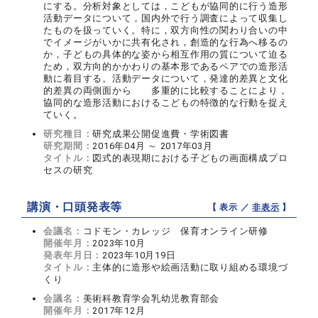
にする。分析対象としては，こどもが協同的に行う造形
活動データについて，国内外で行う調査によって収集し
たものを扱っていく。特に，双方向性の関わり合いの中
でイメージがいかに共有化され，創造的な行為へ移るの
か，子どもの具体的な姿から相互作用の質について迫る
ため，双方向的かかわりの基本形であるペアでの造形活
動に着目する。活動データについて，発達的差異と文化
的差異の両側面から 多重的に比較することにより，
協同的な造形活動におけるこどもの特徴的な行動を捉え
ていく。
研究種目：
研究成果公開促進費・学術図書
研究期間：
2016年04月 ～ 2017年03月
タイトル：
図式的表現期における子どもの画面構成プロ
セスの研究
講演・口頭発表等
【 表示 ／
非表示
】
会議名：
コドモン・カレッジ 保育オンライン研修
開催年月：
2023年10月
発表年月日：
2023年10月19日
タイトル：
主体的に造形や絵画活動に取り組める環境づ
くり
会議名：
美術科教育学会乳幼児教育部会
開催年月：
2017年12月