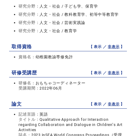
研究分野：
人文・社会 / 子ども学、保育学
研究分野：
人文・社会 / 教科教育学、初等中等教育学
研究分野：
人文・社会 / 芸術実践論
研究分野：
人文・社会 / 教育学
取得資格
【 表示 ／
非表示
】
資格名：
幼稚園教諭専修免許
研修受講歴
【 表示 ／
非表示
】
研修名：
おもちゃコーディネーター
受講期間：
2022年06月
論文
【 表示 ／
非表示
】
記述言語：
英語
タイトル：
Qualitative Approach for Interaction
regarding Collaboration and Dialogue in Children's Art
Activities
誌名：
2023 InSEA World Congress Proceedings（受理