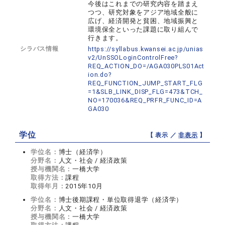
今後はこれまでの研究内容を踏まえ
つつ、研究対象をアジア地域全般に
広げ、経済開発と貧困、地域振興と
環境保全といった課題に取り組んで
行きます。
シラバス情報
https://syllabus.kwansei.ac.jp/unias
v2/UnSSOLoginControlFree?
REQ_ACTION_DO=/AGA030PLS01Act
ion.do?
REQ_FUNCTION_JUMP_START_FLG
=1&SLB_LINK_DISP_FLG=473&TCH_
NO=170036&REQ_PRFR_FUNC_ID=A
GA030
学位
【 表示 ／
非表示
】
学位名：
博士（経済学）
分野名：
人文・社会 / 経済政策
授与機関名：
一橋大学
取得方法：
課程
取得年月：
2015年10月
学位名：
博士後期課程・単位取得退学（経済学）
分野名：
人文・社会 / 経済政策
授与機関名：
一橋大学