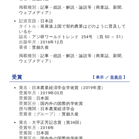
掲載種別：
記事・総説・解説・論説等（商業誌、新聞、
ウェブメディア）
記述言語：
日本語
タイトル：
発展途上国で契約農業はどのように普及して
いるか
誌名：
アジ研ワールドトレンド 254号 （頁 50 ～ 51）
出版年月：
2016年12月
著者：
寳劔久俊
掲載種別：
記事・総説・解説・論説等（商業誌、新聞、
ウェブメディア）
受賞
【 表示 ／
非表示
】
賞名：
日本農業経済学会学術賞（2019年度）
受賞年月：
2019年03月
受賞国：
日本国
受賞区分：
国内外の国際的学術賞
授与機関：
日本農業経済学会
受賞者（グループ）：
寳劔久俊
賞名：
大平正芳記念賞（第34回）
受賞年月：
2018年
受賞国：
日本国
受賞区分：
国内外の国際的学術賞