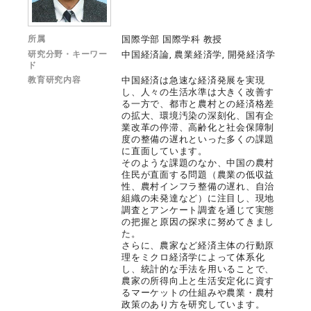
所属
国際学部 国際学科 教授
研究分野・キーワー
中国経済論, 農業経済学, 開発経済学
ド
教育研究内容
中国経済は急速な経済発展を実現
し、人々の生活水準は大きく改善す
る一方で、都市と農村との経済格差
の拡大、環境汚染の深刻化、国有企
業改革の停滞、高齢化と社会保障制
度の整備の遅れといった多くの課題
に直面しています。
そのような課題のなか、中国の農村
住民が直面する問題（農業の低収益
性、農村インフラ整備の遅れ、自治
組織の未発達など）に注目し、現地
調査とアンケート調査を通じて実態
の把握と原因の探求に努めてきまし
た。
さらに、農家など経済主体の行動原
理をミクロ経済学によって体系化
し、統計的な手法を用いることで、
農家の所得向上と生活安定化に資す
るマーケットの仕組みや農業・農村
政策のあり方を研究しています。