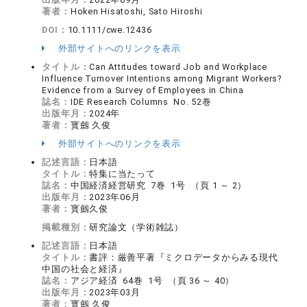
著者：
Hoken Hisatoshi, Sato Hiroshi
DOI：
10.1111/cwe.12436
外部サイトへのリンクを表示
タイトル：
Can Attitudes toward Job and Workplace
Influence Turnover Intentions among Migrant Workers?
Evidence from a Survey of Employees in China
誌名：
IDE Research Columns No. 52巻
出版年月：
2024年
著者：
寳劔 久俊
外部サイトへのリンクを表示
記述言語：
日本語
タイトル：
特集に当たって
誌名：
中国経済経営研究 7巻 1号 （頁 1 ～ 2）
出版年月：
2023年06月
著者：
寳劔久俊
掲載種別：
研究論文（学術雑誌）
記述言語：
日本語
タイトル：
書評：厳善平著『ミクロデータからみる現代
中国の社会と経済』
誌名：
アジア経済 64巻 1号 （頁 36 ～ 40）
出版年月：
2023年03月
著者：
寳劔 久俊