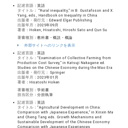
記述言語：
英語
タイトル：
“Rural inequality,” in B. Gustafsson and X.
Yang, eds., Handbook on Inequality in China
出版者・発行元：
Edward Elgar Publishing
出版年月：
2025年09月
著者：
Hoken, Hisatoshi, Hiroshi Sato and Qun Su
著書種別：
教科書・概説・概論
外部サイトへのリンクを表示
記述言語：
英語
タイトル：
“Examination of Collective Farming from
Production Cost Survey,” in Katsuji Nakagane ed.
Studies on the Chinese Economy during the Mao Era
出版者・発行元：
Springer
出版年月：
2023年01月
著者：
Hisatoshi Hoken
著書種別：
学術書
担当区分：
分担執筆
記述言語：
英語
タイトル：
“Agricultural Development in China:
Comparison with Japanese Experience,” in Xinxin Ma
and Cheng Tang eds. Growth Mechanisms and
Sustainable Development of the Chinese Economy:
Comparison with Japanese Experiences