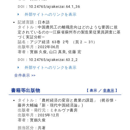
DOI：
10.24765/ajiakeizai.64.1_36
外部サイトへのリンクを表示
記述言語：
日本語
タイトル：
中国農民工の離職意向はどのような要因に規
定されているのか―江蘇省蘇州市の製造業従業員調査に基
づく実証分析―
誌名：
アジア経済 63巻 2号 （頁 2 ～ 31）
出版年月：
2022年06月
著者：
寳劔 久俊, 山口 真美, 佐藤 宏
DOI：
10.24765/ajiakeizai.63.2_2
外部サイトへのリンクを表示
全件表示 >>
書籍等出版物
【 表示 ／
非表示
】
タイトル：
「農村経済の変容と農業の課題」（梶谷懐・
藤井大輔編『新・現代中国経済論』)
出版者・発行元：
ミネルヴァ書房
出版年月：
2025年12月
著者：
寳劔久俊
担当区分：
共著