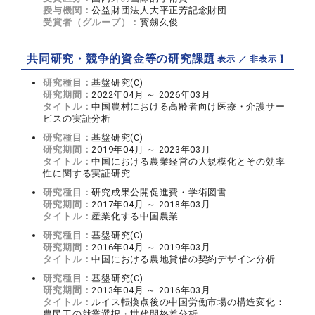
授与機関：
公益財団法人大平正芳記念財団
受賞者（グループ）：
寳劔久俊
共同研究・競争的資金等の研究課題
【 表示 ／
非表示
】
研究種目：
基盤研究(C)
研究期間：
2022年04月 ～ 2026年03月
タイトル：
中国農村における高齢者向け医療・介護サー
ビスの実証分析
研究種目：
基盤研究(C)
研究期間：
2019年04月 ～ 2023年03月
タイトル：
中国における農業経営の大規模化とその効率
性に関する実証研究
研究種目：
研究成果公開促進費・学術図書
研究期間：
2017年04月 ～ 2018年03月
タイトル：
産業化する中国農業
研究種目：
基盤研究(C)
研究期間：
2016年04月 ～ 2019年03月
タイトル：
中国における農地貸借の契約デザイン分析
研究種目：
基盤研究(C)
研究期間：
2013年04月 ～ 2016年03月
タイトル：
ルイス転換点後の中国労働市場の構造変化：
農民工の就業選択・世代間格差分析