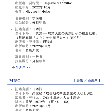
出版者・発行元：
Palgrave Macmillan
出版年月：
2022年10月
著者：
Hisatoshi Hoken
著書種別：
学術書
担当区分：
分担執筆
記述言語：
日本語
タイトル：
「農業――農業大国の実態とその構造転換」
（川島真編『ようこそ中華世界へ』昭和堂）
出版者・発行元：
昭和堂
出版年月：
2022年08月
著者：
寳劔久俊
著書種別：
一般書
担当区分：
分担執筆
全件表示 >>
MISC
【 表示 ／
非表示
】
記述言語：
日本語
タイトル：
高度経済成長期の中国農業の現状と課題
出版者・発行元：
公益社団法人大日本農会
誌名：
農業 1679号 （頁 45 ～ 50）
出版年月：
2021年07月
著者：
寳劔久俊