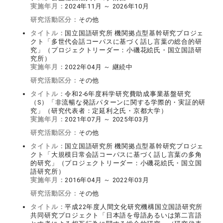
実施年月：
2024年11月 ～ 2026年10月
研究活動区分：
その他
タイトル：
国立国語研究所 機関拠点型基幹研究プロジェ
クト「多世代会話コーパスに基づく話し言葉の総合的研
究」（プロジェクトリーダー：小磯花絵氏・国立国語研
究所）
実施年月：
2022年04月 ～ 継続中
研究活動区分：
その他
タイトル：
令和2-6年度科学研究費助成事業基盤研究
（S）「非流暢な発話パターンに関する学際的・実証的研
究」（研究代表者：定延利之氏・京都大学）
実施年月：
2021年07月 ～ 2025年03月
研究活動区分：
その他
タイトル：
国立国語研究所 機関拠点型基幹研究プロジェ
クト「大規模日常会話コーパスに基づく話し言葉の多角
的研究」（プロジェクトリーダー：小磯花絵氏・国立国
語研究所）
実施年月：
2016年04月 ～ 2022年03月
研究活動区分：
その他
タイトル：
平成22年度人間文化研究機構国立国語研究所
共同研究プロジェクト「日本語を母語あるいは第二言語