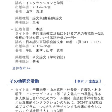
誌名：
インタラクションと学習
出版年月：
2017年07月
著者：
山本 真理
掲載種別：
論文集(書籍)内論文
共著区分：
単著
記述言語：
日本語
タイトル：
共同注意確立活動におけるア系の有標性―会話
分析の手法を用いた指示詞分析の一例―
誌名：
日本認知言語学会論文集 16巻 （頁 231 ～ 236）
出版年月：
2016年05月
著者：
平田 未季，山本 真理
掲載種別：
研究論文（学術雑誌）
共著区分：
共著
全件表示 >>
その他研究活動
【 表示 ／
非表示
】
タイトル：
平田未季・山本真理・杜長俊・近藤弘・村上
萌子・アンナサヴィヌィフ等「多文化共生の基盤を作る
多人数話し合いのためのツール開発―言語的非対称性を超
えた直接的インタラクションのために」2024年度研究助
成プログラム「つながりがデザインする未来の社会シス
テム」公益社団法人トヨタ財団