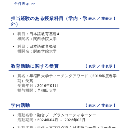
全件表示 >>
担当経験のある授業科目（学内・学
【 表示 ／
非表示
】
外）
科目：
日本語教育基礎4
機関名：
関西学院大学
科目：
日本語教育概論
機関名：
関西学院大学
教育活動に関する受賞
【 表示 ／
非表示
】
賞名：
早稲田大学ティーチングアワード（2015年度春学
期）受賞
受賞年月：
2016年01月
授与機関：
早稲田大学
学内活動
【 表示 ／
非表示
】
活動名称：
融合プログラムコーディネーター
活動期間：
2024年04月 ～ 2025年03月
活動名称：
現代日本プログラム日本語コーディネーター