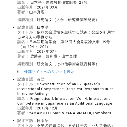
誌名：
日本語・国際教育研究紀要 27号
出版年月：
2024年03月
著者：
山本真理
掲載種別：
研究論文（大学，研究機関等紀要）
記述言語：
日本語
タイトル：
依頼の合理性を主張する試み：発話を引用す
るやり方の事例から
誌名：
日本語用論学会 第26回大会発表論文集 19号
（頁 194 ～ 201）
出版年月：
2024年07月
著者：
梁勝奎・畑和樹・山本真理
掲載種別：
研究論文（その他学術会議資料等）
外部サイトへのリンクを表示
記述言語：
英語
タイトル：
Co-construction of an L2 Speaker's
Interactional Competence: Recipient Responses in an
Interview Activity.
誌名：
Pragmatics & Interaction: Vol. 4. Interactional
Competence in Japanese as an Additional Language
出版年月：
2017年12月
著者：
YAMAMOTO, Mari & YANAGIMACHI,Tomoharu
記述言語：
日本語
タイトル：
不平の連鎖における受け手の「セリフ発話」