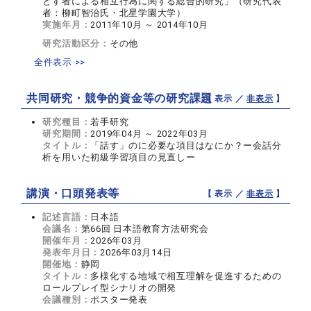
とす者による相互行為に関する総合的研究」（研究代表
者：柳町智治氏・北星学園大学）
実施年月：
2011年10月 ～ 2014年10月
研究活動区分：
その他
全件表示 >>
共同研究・競争的資金等の研究課題
【 表示 ／
非表示
】
研究種目：
若手研究
研究期間：
2019年04月 ～ 2022年03月
タイトル：
「話す」のに必要な項目はなにか？ー会話分
析を用いた初級学習項目の見直しー
講演・口頭発表等
【 表示 ／
非表示
】
記述言語：
日本語
会議名：
第66回 日本語教育方法研究会
開催年月：
2026年03月
発表年月日：
2026年03月14日
開催地：
静岡
タイトル：
多様化する地域で相互理解を促進するための
ロールプレイ型シナリオの開発
会議種別：
ポスター発表