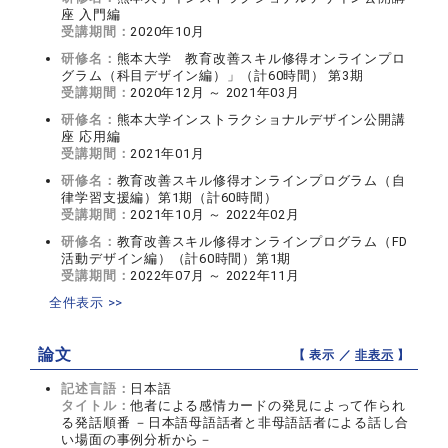
座 入門編
受講期間：
2020年10月
研修名：
熊本大学 教育改善スキル修得オンラインプロ
グラム（科目デザイン編）」（計60時間） 第3期
受講期間：
2020年12月 ～ 2021年03月
研修名：
熊本大学インストラクショナルデザイン公開講
座 応用編
受講期間：
2021年01月
研修名：
教育改善スキル修得オンラインプログラム（自
律学習支援編）第1期（計60時間）
受講期間：
2021年10月 ～ 2022年02月
研修名：
教育改善スキル修得オンラインプログラム（FD
活動デザイン編）（計60時間）第1期
受講期間：
2022年07月 ～ 2022年11月
全件表示 >>
論文
【 表示 ／
非表示
】
記述言語：
日本語
タイトル：
他者による感情カードの発見によって作られ
る発話順番 －日本語母語話者と非母語話者による話し合
い場面の事例分析から－