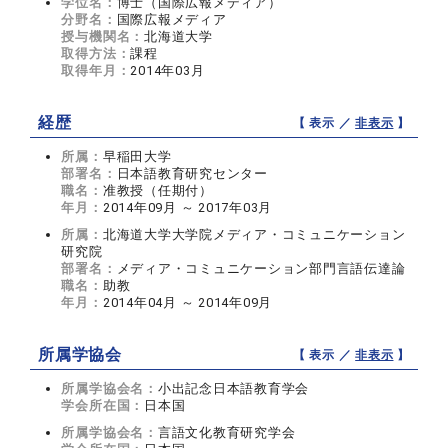
学位名：
博士（国際広報メディア）
分野名：
国際広報メディア
授与機関名：
北海道大学
取得方法：
課程
取得年月：
2014年03月
経歴
【 表示 ／
非表示
】
所属：
早稲田大学
部署名：
日本語教育研究センター
職名：
准教授（任期付）
年月：
2014年09月 ～ 2017年03月
所属：
北海道大学大学院メディア・コミュニケーション
研究院
部署名：
メディア・コミュニケーション部門言語伝達論
職名：
助教
年月：
2014年04月 ～ 2014年09月
所属学協会
【 表示 ／
非表示
】
所属学協会名：
小出記念日本語教育学会
学会所在国：
日本国
所属学協会名：
言語文化教育研究学会