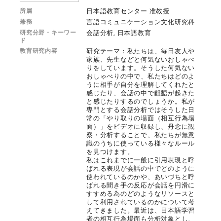
所属
日本語教育センター 准教授
兼務
言語コミュニケーション文化研究科
研究分野・キーワー
会話分析, 日本語教育
ド
教育研究内容
研究テーマ：私たちは、毎日友人や
家族、先生などと何気ないおしゃべ
りをしています。そうした何気ない
おしゃべりの中で、私たちはどのよ
うに相手が自分を理解してくれたと
感じたり、会話の中で齟齬が起きた
と感じたりするのでしょうか。私が
専門とする会話分析ではそうした日
常の「やり取りの場面（相互行為場
面）」をビデオに収録し、丹念に観
察・分析することで、私たちが無意
識のうちに使っている様々なルール
を見つけます。
私はこれまでに一般に引用表現と呼
ばれる表現が会話の中でどのように
使われているのかや、あいづちと呼
ばれる聞き手の反応が会話を円滑に
すすめる為のどのようなリソースと
して利用されているのかについて考
えてきました。最近は、日本語学習
者の相互行為場面も分析対象とし、