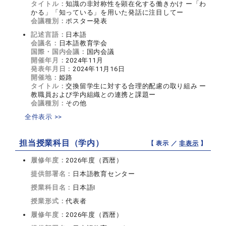
タイトル：
知識の非対称性を顕在化する働きかけ ー「わ
かる」「知っている」を用いた発話に注目してー
会議種別：
ポスター発表
記述言語：
日本語
会議名：
日本語教育学会
国際・国内会議：
国内会議
開催年月：
2024年11月
発表年月日：
2024年11月16日
開催地：
姫路
タイトル：
交換留学生に対する合理的配慮の取り組み ー
教職員および学内組織との連携と課題ー
会議種別：
その他
全件表示 >>
担当授業科目（学内）
【 表示 ／
非表示
】
履修年度：
2026年度（西暦）
提供部署名：
日本語教育センター
授業科目名：
日本語I
授業形式：
代表者
履修年度：
2026年度（西暦）