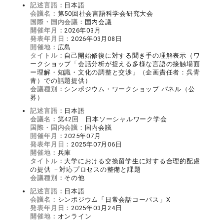
記述言語：
日本語
会議名：
第50回社会言語科学会研究大会
国際・国内会議：
国内会議
開催年月：
2026年03月
発表年月日：
2026年03月08日
開催地：
広島
タイトル：
自己開始修復に対する聞き手の理解表示（ワ
ークショップ「会話分析が捉える多様な言語の接触場面
ー理解・知識・文化の調整と交渉」（企画責任者：呉青
青）での話題提供）
会議種別：
シンポジウム・ワークショップ パネル（公
募）
記述言語：
日本語
会議名：
第42回 日本ソーシャルワーク学会
国際・国内会議：
国内会議
開催年月：
2025年07月
発表年月日：
2025年07月06日
開催地：
兵庫
タイトル：
大学における交換留学生に対する合理的配慮
の提供 －対応プロセスの整備と課題
会議種別：
その他
記述言語：
日本語
会議名：
シンポジウム「日常会話コーパス」X
発表年月日：
2025年03月24日
開催地：
オンライン