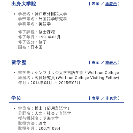
出身大学院
【 表示 ／
非表示
】
学校名：
神戸市外国語大学
学部等名：
外国語学研究科
学科等名：
英語学
修了課程：
修士課程
修了年月：
1991年03月
修了区分：
修了
国名：
日本国
留学歴
【 表示 ／
非表示
】
留学先：
ケンブリッジ大学言語学部 / Wolfson College
経歴名：
客員研究員 (Wolfson College Visiting Fellow)
年月：
2014年04月 ～ 2015年03月
学位
【 表示 ／
非表示
】
学位名：
博士（応用言語学）
分野名：
人文・社会 / 言語学
授与機関名：
明海大学
取得方法：
論文
取得年月：
2007年09月