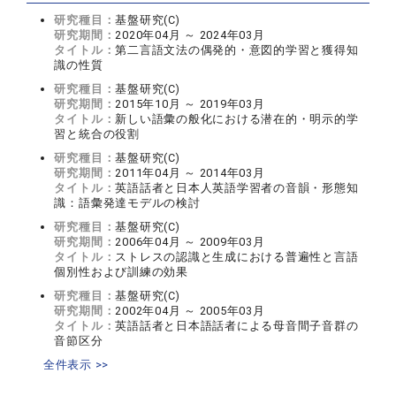
研究種目：
基盤研究(C)
研究期間：
2020年04月 ～ 2024年03月
タイトル：
第二言語文法の偶発的・意図的学習と獲得知
識の性質
研究種目：
基盤研究(C)
研究期間：
2015年10月 ～ 2019年03月
タイトル：
新しい語彙の般化における潜在的・明示的学
習と統合の役割
研究種目：
基盤研究(C)
研究期間：
2011年04月 ～ 2014年03月
タイトル：
英語話者と日本人英語学習者の音韻・形態知
識：語彙発達モデルの検討
研究種目：
基盤研究(C)
研究期間：
2006年04月 ～ 2009年03月
タイトル：
ストレスの認識と生成における普遍性と言語
個別性および訓練の効果
研究種目：
基盤研究(C)
研究期間：
2002年04月 ～ 2005年03月
タイトル：
英語話者と日本語話者による母音間子音群の
音節区分
全件表示 >>