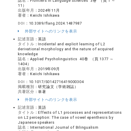
誌名：
Frontiers in Language Sciences 3巻 （頁 1 ～
11）
出版年月：
2024年11月
著者：
Keiichi Ishikawa
DOI：
10.3389/flang.2024.1487987
外部サイトへのリンクを表示
記述言語：
英語
タイトル：
Incidental and explicit learning of L2
derivational morphology and the nature of acquired
knowledge
誌名：
Applied Psycholinguistics 40巻 （頁 1377 ～
1404）
出版年月：
2019年09月
著者：
Keiichi Ishikawa
DOI：
10.1017/S0142716419000304
掲載種別：
研究論文（学術雑誌）
共著区分：
単著
外部サイトへのリンクを表示
記述言語：
英語
タイトル：
Effects of L1 processes and representations
on L2 perception: The case of vowel epenthesis by
Japanese speakers
誌名：
International Journal of Bilingualism