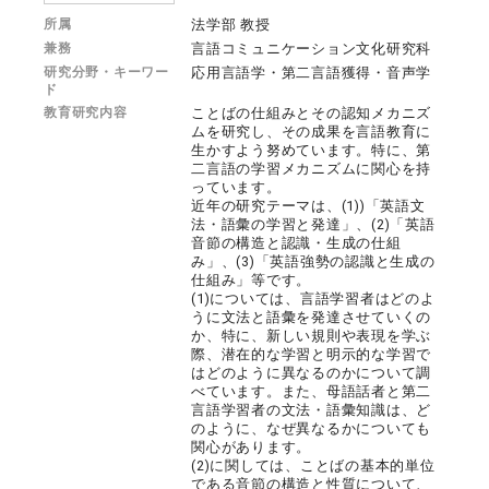
所属
法学部 教授
兼務
言語コミュニケーション文化研究科
研究分野・キーワー
応用言語学・第二言語獲得・音声学
ド
教育研究内容
ことばの仕組みとその認知メカニズ
ムを研究し、その成果を言語教育に
生かすよう努めています。特に、第
二言語の学習メカニズムに関心を持
っています。
近年の研究テーマは、(1))「英語文
法・語彙の学習と発達」、(2)「英語
音節の構造と認識・生成の仕組
み」、(3)「英語強勢の認識と生成の
仕組み」等です。
(1)については、言語学習者はどのよ
うに文法と語彙を発達させていくの
か、特に、新しい規則や表現を学ぶ
際、潜在的な学習と明示的な学習で
はどのように異なるのかについて調
べています。また、母語話者と第二
言語学習者の文法・語彙知識は、ど
のように、なぜ異なるかについても
関心があります。
(2)に関しては、ことばの基本的単位
である音節の構造と性質について、