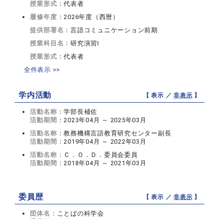
授業形式：
代表者
履修年度：
2026年度（西暦）
提供部署名：
言語コミュニケーション前期
授業科目名：
研究演習I
授業形式：
代表者
全件表示 >>
学内活動
【 表示 ／
非表示
】
活動名称：
学部長補佐
活動期間：
2023年04月 ～ 2025年03月
活動名称：
教務機構言語教育研究センター副長
活動期間：
2019年04月 ～ 2022年03月
活動名称：
Ｃ．Ｏ．Ｄ．委員会委員
活動期間：
2018年04月 ～ 2021年03月
委員歴
【 表示 ／
非表示
】
団体名：
ことばの科学会