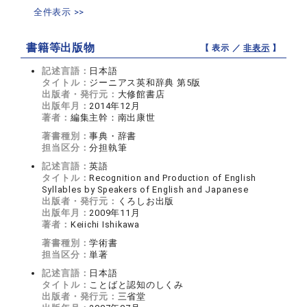
全件表示 >>
書籍等出版物
【 表示 ／
非表示
】
記述言語：
日本語
タイトル：
ジーニアス英和辞典 第5版
出版者・発行元：
大修館書店
出版年月：
2014年12月
著者：
編集主幹：南出康世
著書種別：
事典・辞書
担当区分：
分担執筆
記述言語：
英語
タイトル：
Recognition and Production of English
Syllables by Speakers of English and Japanese
出版者・発行元：
くろしお出版
出版年月：
2009年11月
著者：
Keiichi Ishikawa
著書種別：
学術書
担当区分：
単著
記述言語：
日本語
タイトル：
ことばと認知のしくみ
出版者・発行元：
三省堂