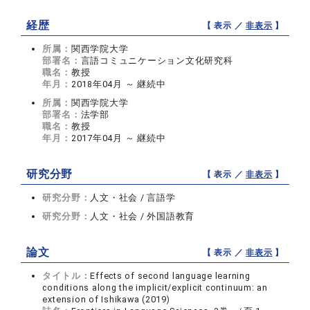
経歴
【 表示 ／
非表示
】
所属：
関西学院大学
部署名：
言語コミュニケーション文化研究科
職名：
教授
年月：
2018年04月 ～ 継続中
所属：
関西学院大学
部署名：
法学部
職名：
教授
年月：
2017年04月 ～ 継続中
研究分野
【 表示 ／
非表示
】
研究分野：
人文・社会 / 言語学
研究分野：
人文・社会 / 外国語教育
論文
【 表示 ／
非表示
】
タイトル：
Effects of second language learning
conditions along the implicit/explicit continuum: an
extension of Ishikawa (2019)