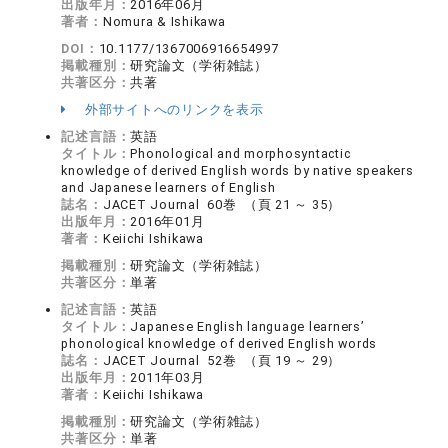
出版年月：
2016年06月
著者：
Nomura & Ishikawa
DOI：
10.1177/1367006916654997
掲載種別：
研究論文（学術雑誌）
共著区分：
共著
外部サイトへのリンクを表示
記述言語：
英語
タイトル：
Phonological and morphosyntactic
knowledge of derived English words by native speakers
and Japanese learners of English
誌名：
JACET Journal 60巻 （頁 21 ～ 35）
出版年月：
2016年01月
著者：
Keiichi Ishikawa
掲載種別：
研究論文（学術雑誌）
共著区分：
単著
記述言語：
英語
タイトル：
Japanese English language learners’
phonological knowledge of derived English words
誌名：
JACET Journal 52巻 （頁 19 ～ 29）
出版年月：
2011年03月
著者：
Keiichi Ishikawa
掲載種別：
研究論文（学術雑誌）
共著区分：
単著