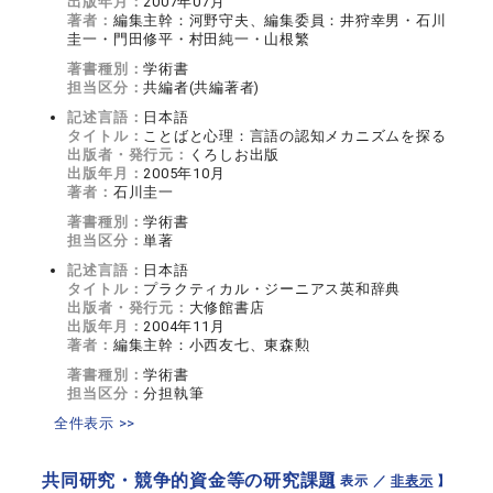
出版年月：
2007年07月
著者：
編集主幹：河野守夫、編集委員：井狩幸男・石川
圭一・門田修平・村田純一・山根繁
著書種別：
学術書
担当区分：
共編者(共編著者)
記述言語：
日本語
タイトル：
ことばと心理：言語の認知メカニズムを探る
出版者・発行元：
くろしお出版
出版年月：
2005年10月
著者：
石川圭一
著書種別：
学術書
担当区分：
単著
記述言語：
日本語
タイトル：
プラクティカル・ジーニアス英和辞典
出版者・発行元：
大修館書店
出版年月：
2004年11月
著者：
編集主幹：小西友七、東森勲
著書種別：
学術書
担当区分：
分担執筆
全件表示 >>
共同研究・競争的資金等の研究課題
【 表示 ／
非表示
】