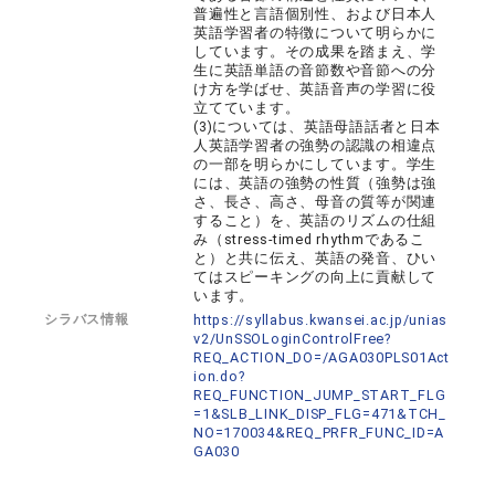
普遍性と言語個別性、および日本人
英語学習者の特徴について明らかに
しています。その成果を踏まえ、学
生に英語単語の音節数や音節への分
け方を学ばせ、英語音声の学習に役
立てています。
(3)については、英語母語話者と日本
人英語学習者の強勢の認識の相違点
の一部を明らかにしています。学生
には、英語の強勢の性質（強勢は強
さ、長さ、高さ、母音の質等が関連
すること）を、英語のリズムの仕組
み（stress-timed rhythmであるこ
と）と共に伝え、英語の発音、ひい
てはスピーキングの向上に貢献して
います。
シラバス情報
https://syllabus.kwansei.ac.jp/unias
v2/UnSSOLoginControlFree?
REQ_ACTION_DO=/AGA030PLS01Act
ion.do?
REQ_FUNCTION_JUMP_START_FLG
=1&SLB_LINK_DISP_FLG=471&TCH_
NO=170034&REQ_PRFR_FUNC_ID=A
GA030