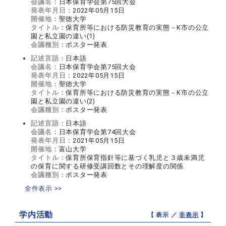
会議名：
日本保育学会第75回大会
発表年月日：
2022年05月15日
開催地：
聖徳大学
タイトル：
保育所等における防災教育の実態－K市の公立
園と私立園の違い(1)
会議種別：
ポスター発表
記述言語：
日本語
会議名：
日本保育学会第75回大会
発表年月日：
2022年05月15日
開催地：
聖徳大学
タイトル：
保育所等における防災教育の実態－K市の公立
園と私立園の違い(2)
会議種別：
ポスター発表
記述言語：
日本語
会議名：
日本保育学会第74回大会
発表年月日：
2021年05月15日
開催地：
富山大学
タイトル：
保育所保育指針等に基づく乳児と３歳未満児
の保育に関する研修受講回数とその理解度の関係
会議種別：
ポスター発表
全件表示 >>
学内活動
【 表示 ／
非表示
】