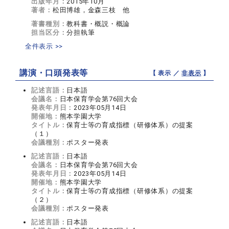
出版年月：
2015年10月
著者：
松田博雄，金森三枝 他
著書種別：
教科書・概説・概論
担当区分：
分担執筆
全件表示 >>
講演・口頭発表等
【 表示 ／
非表示
】
記述言語：
日本語
会議名：
日本保育学会第76回大会
発表年月日：
2023年05月14日
開催地：
熊本学園大学
タイトル：
保育士等の育成指標（研修体系）の提案
（１）
会議種別：
ポスター発表
記述言語：
日本語
会議名：
日本保育学会第76回大会
発表年月日：
2023年05月14日
開催地：
熊本学園大学
タイトル：
保育士等の育成指標（研修体系）の提案
（２）
会議種別：
ポスター発表
記述言語：
日本語