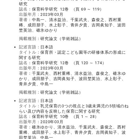
研究
誌名：
保育科学研究 12巻 （頁 69 ～ 119）
出版年月：
2023年03月
著者：
中島一、清水益治、千葉武夫、森俊之、西村重
稀、成田朋子、水上彰子、青井夕貴、吉岡眞知子、波田
埜英治、碓氷ゆかり
掲載種別：
研究論文（学術雑誌）
記述言語：
日本語
タイトル：
保育所・認定こども園等の研修体系の形成に
関する研究
誌名：
保育科学研究 12巻 （頁 120 ～ 174）
出版年月：
2023年03月
著者：
千葉武夫、西村重稀、清水益治、森俊之、碓氷ゆ
かり、成田朋子、吉岡眞知子、波田埜英治、水上彰子、
青井夕貴、中島一
掲載種別：
研究論文（学術雑誌）
記述言語：
日本語
タイトル：
乳児保育の3つの視点と3歳未満児の5領域のね
らい及び内容を反映した保育に関する研究
誌名：
保育科学研究 10巻 （頁 1 ～ 28）
出版年月：
2020年03月
著者：
碓氷ゆかり、清水益治、千葉武夫、森俊之、西村
重稀、成田朋子、水上彰子、青井夕貴、吉岡眞知子、波
田埜英治、中島一