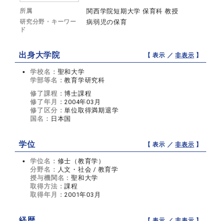
所属
関西学院短期大学 保育科 教授
研究分野・キーワー
病弱児の保育
ド
出身大学院
【 表示 ／
非表示
】
学校名：
聖和大学
学部等名：
教育学研究科
修了課程：
博士課程
修了年月：
2004年03月
修了区分：
単位取得満期退学
国名：
日本国
学位
【 表示 ／
非表示
】
学位名：
修士（教育学）
分野名：
人文・社会 / 教育学
授与機関名：
聖和大学
取得方法：
課程
取得年月：
2001年03月
経歴
【 表示 ／
非表示
】