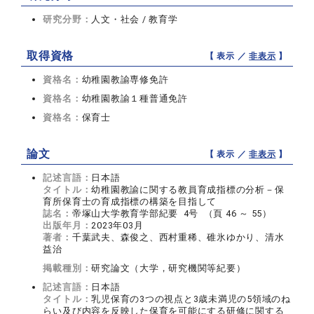
研究分野：
人文・社会 / 教育学
取得資格
【 表示 ／
非表示
】
資格名：
幼稚園教諭専修免許
資格名：
幼稚園教諭１種普通免許
資格名：
保育士
論文
【 表示 ／
非表示
】
記述言語：
日本語
タイトル：
幼稚園教諭に関する教員育成指標の分析－保
育所保育士の育成指標の構築を目指して
誌名：
帝塚山大学教育学部紀要 4号 （頁 46 ～ 55）
出版年月：
2023年03月
著者：
千葉武夫、森俊之、西村重稀、碓氷ゆかり、清水
益治
掲載種別：
研究論文（大学，研究機関等紀要）
記述言語：
日本語
タイトル：
乳児保育の3つの視点と3歳未満児の5領域のね
らい及び内容を反映した保育を可能にする研修に関する