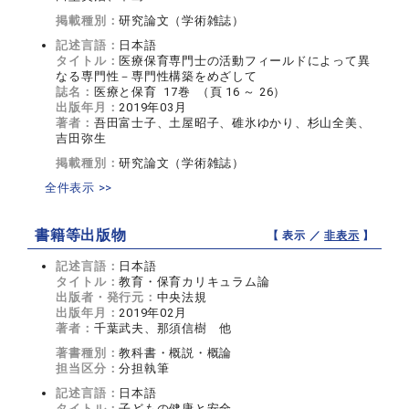
掲載種別：
研究論文（学術雑誌）
記述言語：
日本語
タイトル：
医療保育専門士の活動フィールドによって異
なる専門性－専門性構築をめざして
誌名：
医療と保育 17巻 （頁 16 ～ 26）
出版年月：
2019年03月
著者：
吾田富士子、土屋昭子、碓氷ゆかり、杉山全美、
吉田弥生
掲載種別：
研究論文（学術雑誌）
全件表示 >>
書籍等出版物
【 表示 ／
非表示
】
記述言語：
日本語
タイトル：
教育・保育カリキュラム論
出版者・発行元：
中央法規
出版年月：
2019年02月
著者：
千葉武夫、那須信樹 他
著書種別：
教科書・概説・概論
担当区分：
分担執筆
記述言語：
日本語
タイトル：
子どもの健康と安全