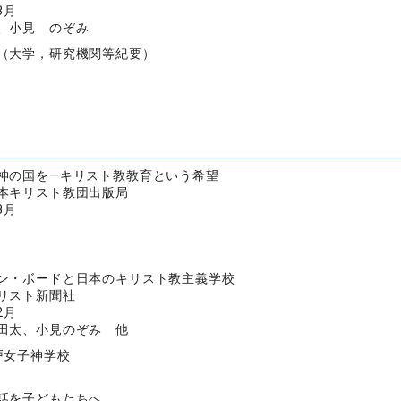
3月
、小見 のぞみ
（大学，研究機関等紀要）
神の国を―キリスト教教育という希望
本キリスト教団出版局
3月
ン・ボードと日本のキリスト教主義学校
リスト新聞社
2月
田太、小見のぞみ 他
戸女子神学校
話を子どもたちへ