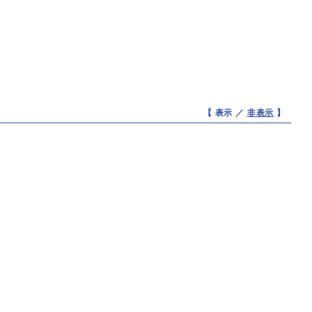
【 表示 ／
非表示
】