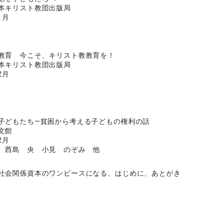
本キリスト教団出版局
1月
教育 今こそ、キリスト教教育を！
本キリスト教団出版局
2月
子どもたち―貧困から考える子どもの権利の話
文館
2月
、西島 央 小見 のぞみ 他
社会関係資本のワンピースになる、はじめに、あとがき