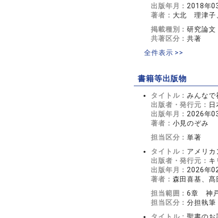
出版年月：
2018年0
著者：
大北 理津子
掲載種別：
研究論文
共著区分：
共著
全件表示 >>
書籍等出版物
タイトル：
みんなで
出版者・発行元：
日
出版年月：
2026年0
著者：
小見のぞみ
担当区分：
単著
タイトル：
アメリカ
出版者・発行元：
キ
出版年月：
2026年0
著者：
森田喜基、髙
担当範囲：
6章 神
担当区分：
分担執筆
タイトル：
聖書のお