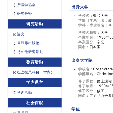
所属学協会
出身大学
研究分野
学校名：
聖和大学
学部（学系）名：
教
研究活動
学科・専攻等名：
キ
学校の種類：
大学
論文
卒業年月：
1985年0
卒業区分：
卒業
書籍等出版物
国名：
日本国
その他研究活動
出身大学院
教育活動
学校名：
Presbyteri
担当授業科目（学内）
学部等名：
Christia
修了課程：
修士課程
学内運営
修了年月：
1990年0
修了区分：
修了
学内活動
国名：
アメリカ合衆
社会貢献
学位