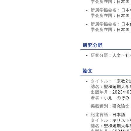
学会所在国：
日本国
所属学協会名：
日本
学会所在国：
日本国
所属学協会名：
日本
学会所在国：
日本国
研究分野
研究分野：
人文・社会
論文
タイトル：
「宗教2
誌名：
聖和短期大学紀
出版年月：
2023年0
著者：
小見 のぞみ
掲載種別：
研究論文
記述言語：
日本語
タイトル：
キリスト
誌名：
聖和短期大学紀要