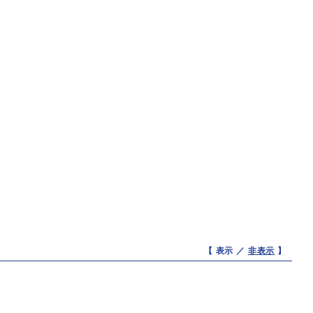
【 表示 ／
非表示
】