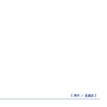
【 表示 ／
非表示
】