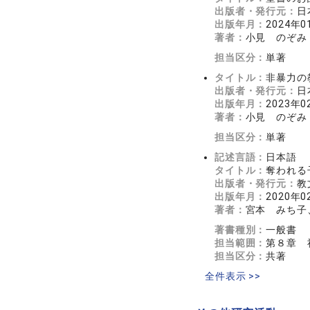
出版者・発行元：
日
出版年月：
2024年0
著者：
小見 のぞみ
担当区分：
単著
タイトル：
非暴力の
出版者・発行元：
日
出版年月：
2023年0
著者：
小見 のぞみ
担当区分：
単著
記述言語：
日本語
タイトル：
奪われる
出版者・発行元：
教
出版年月：
2020年0
著者：
宮本 みち子
著書種別：
一般書
担当範囲：
第８章 
担当区分：
共著
全件表示 >>