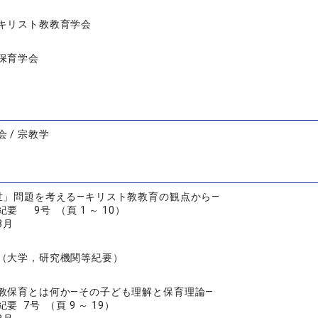
キリスト教教育学会
保育学会
 / 宗教学
世」問題を考える―キリスト教教育の観点から―
要 9号 （頁 1 ～ 10）
3月
（大学，研究機関等紀要）
教保育とは何か―その子ども理解と保育理論―
 7号 （頁 9 ～ 19）