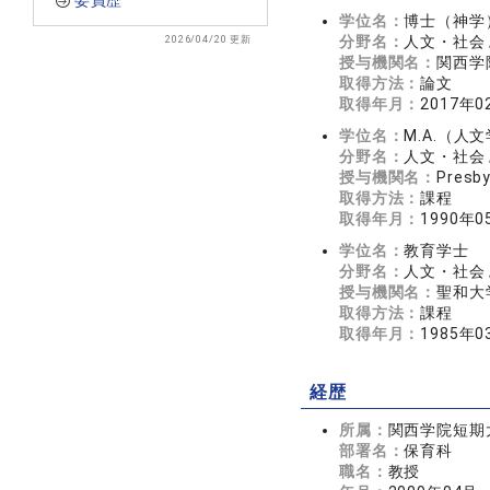
委員歴
学位名：
博士（神学
2026/04/20 更新
分野名：
人文・社会 
授与機関名：
関西学
取得方法：
論文
取得年月：
2017年0
学位名：
M.A.（人
分野名：
人文・社会 
授与機関名：
Presby
取得方法：
課程
取得年月：
1990年0
学位名：
教育学士
分野名：
人文・社会 
授与機関名：
聖和大
取得方法：
課程
取得年月：
1985年0
経歴
所属：
関西学院短期
部署名：
保育科
職名：
教授