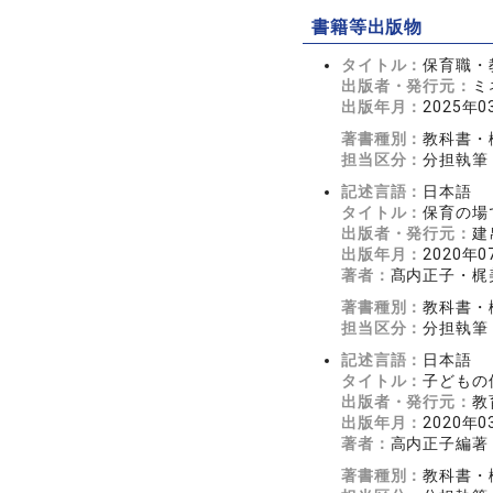
書籍等出版物
タイトル：
保育職・
出版者・発行元：
ミ
出版年月：
2025年0
著書種別：
教科書・
担当区分：
分担執筆
記述言語：
日本語
タイトル：
保育の場
出版者・発行元：
建
出版年月：
2020年0
著者：
髙内正子・梶
著書種別：
教科書・
担当区分：
分担執筆
記述言語：
日本語
タイトル：
子どもの
出版者・発行元：
教
出版年月：
2020年0
著者：
高内正子編著
著書種別：
教科書・