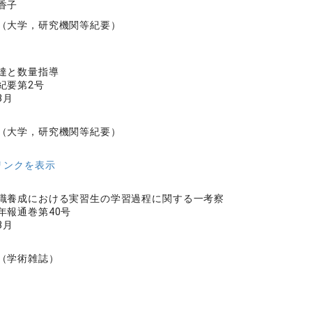
香子
（大学，研究機関等紀要）
達と数量指導
紀要第2号
3月
（大学，研究機関等紀要）
リンクを表示
職養成における実習生の学習過程に関する一考察
年報通巻第40号
8月
（学術雑誌）