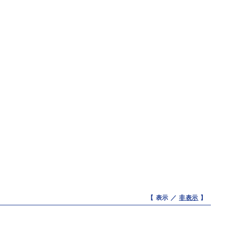
【 表示 ／
非表示
】