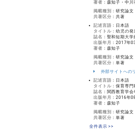
著者：
森知子・中川
掲載種別：
研究論文
共著区分：
共著
記述言語：
日本語
タイトル：
幼児の発
誌名：
聖和短期大学
出版年月：
2017年0
著者：
森知子
掲載種別：
研究論文
共著区分：
単著
外部サイトへの
記述言語：
日本語
タイトル：
保育専門
誌名：
関西教育学会
出版年月：
2016年0
著者：
森知子
掲載種別：
研究論文
共著区分：
単著
全件表示 >>