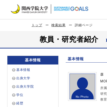
トップ
検索結果
詳細ページ
教員・研究者紹介
基本情報
基本情報
基本情報
森
出身大学
MO
出身大学院
所属
研究
学位
教育
経歴