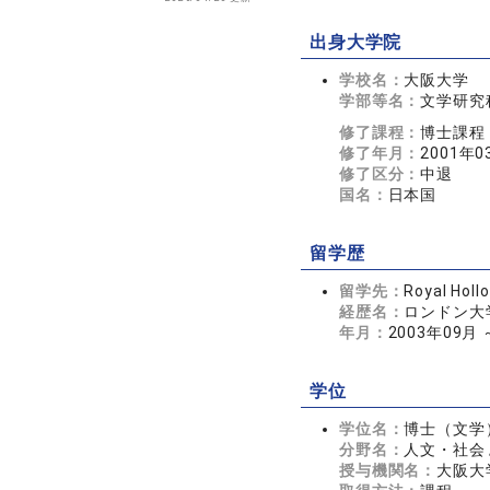
出身大学院
学校名：
大阪大学
学部等名：
文学研究
修了課程：
博士課程
修了年月：
2001年0
修了区分：
中退
国名：
日本国
留学歴
留学先：
Royal Holl
経歴名：
ロンドン大
年月：
2003年09月 
学位
学位名：
博士（文学
分野名：
人文・社会
授与機関名：
大阪大