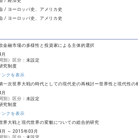
 / 経済史
会 / ヨーロッパ史、アメリカ史
会 / ヨーロッパ史、アメリカ史
欧金融市場の多様性と投資家による主体的選択
4月
同別）区分：
未設定
研究制度
リンクを表示
第一次世界大戦の時代としての現代史の再検討ー世界性と現代性の
4月
同別）区分：
未設定
研究制度
リンクを表示
世界大戦と現代世界の変貌についての総合的研究
4月 ～ 2015年03月
同別）区分：
未設定