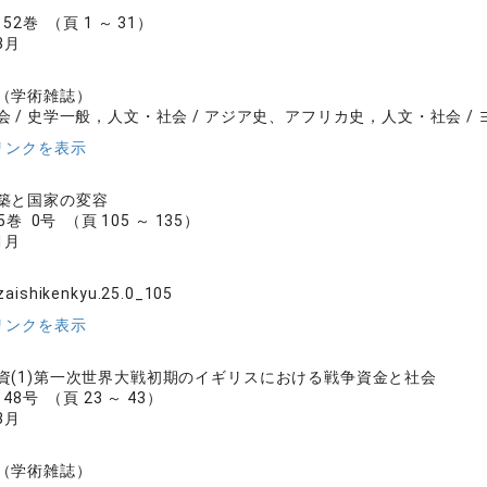
2巻 （頁 1 ～ 31）
3月
（学術雑誌）
会 / 史学一般，人文・社会 / アジア史、アフリカ史，人文・社会 /
リンクを表示
築と国家の変容
巻 0号 （頁 105 ～ 135）
1月
zaishikenkyu.25.0_105
リンクを表示
資(1)第一次世界大戦初期のイギリスにおける戦争資金と社会
8号 （頁 23 ～ 43）
3月
（学術雑誌）