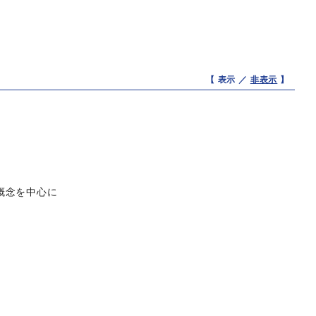
【 表示 ／
非表示
】
概念を中心に