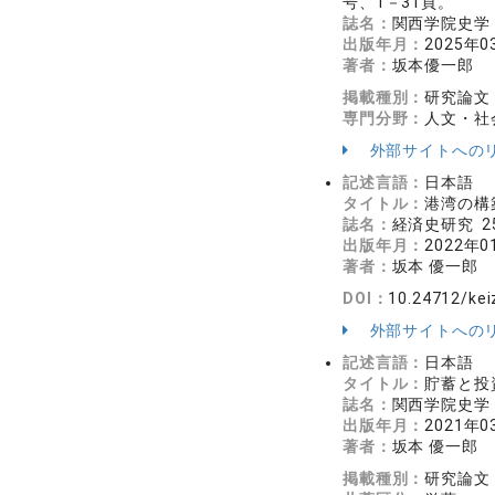
号、1－31頁。
誌名：
関西学院史学 5
出版年月：
2025年0
著者：
坂本優一郎
掲載種別：
研究論文
専門分野：
人文・社
外部サイトへの
記述言語：
日本語
タイトル：
港湾の構
誌名：
経済史研究 25
出版年月：
2022年0
著者：
坂本 優一郎
DOI：
10.24712/kei
外部サイトへの
記述言語：
日本語
タイトル：
貯蓄と投
誌名：
関西学院史学 4
出版年月：
2021年0
著者：
坂本 優一郎
掲載種別：
研究論文