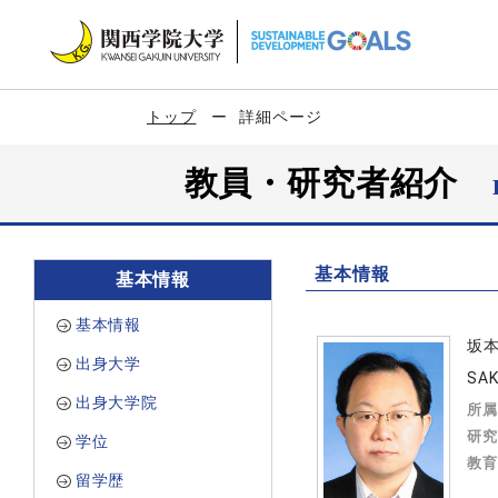
トップ
詳細ページ
教員・研究者紹介
基本情報
基本情報
基本情報
坂
出身大学
SAK
出身大学院
所属
研究
学位
教育
留学歴