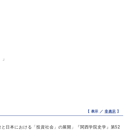
』」
【 表示 ／
非表示
】
と日本における「投資社会」の展開」『関西学院史学』第52