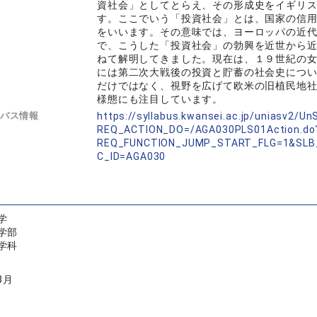
資社会」としてとらえ、その形成史をイギリ
す。ここでいう「投資社会」とは、国家の信
をいいます。その意味では、ヨーロッパの近
で、こうした「投資社会」の勃興を近世から
ねて解明してきました。現在は、１９世紀の
には第二次大戦後の投資と貯蓄の社会史につ
だけではなく、視野を広げて欧米の旧植民地
様態にも注目しています。
バス情報
https://syllabus.kwansei.ac.jp/uniasv2/U
REQ_ACTION_DO=/AGA030PLS01Action.do
REQ_FUNCTION_JUMP_START_FLG=1&SLB
C_ID=AGA030
学
学部
学科
3月