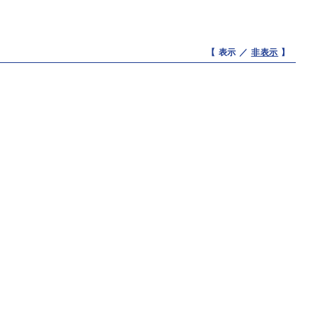
【 表示 ／
非表示
】