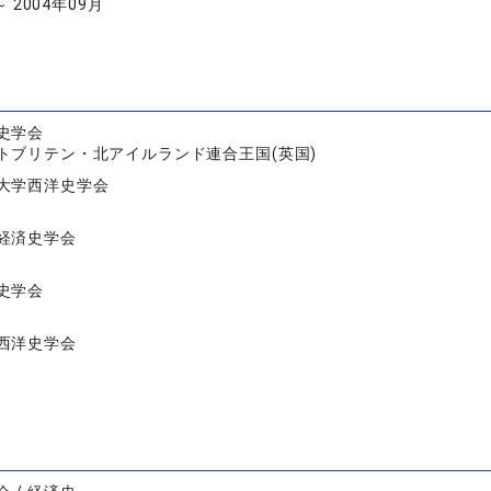
～ 2004年09月
史学会
トブリテン・北アイルランド連合王国(英国)
大学西洋史学会
経済史学会
史学会
西洋史学会