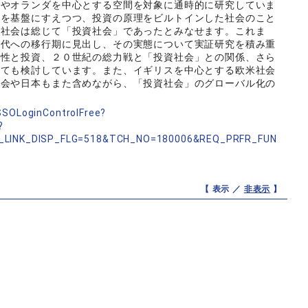
スやオランダを中心とする空間を対象に通時的に研究していま
用を基盤にすえつつ、投資の原理をビルトインした社会のこと
代社会は総じて「投資社会」であったとみなせます。これま
近代への移行期に見出し、その実態について実証研究を積み重
女性と投資、２０世紀の総力戦と「投資社会」との関係、さら
いても検討しています。また、イギリスを中心とする欧米社会
社会や日本もまた含めながら、「投資社会」のグローバル化の
nSSOLoginControlFree?
?
_LINK_DISP_FLG=518&TCH_NO=180006&REQ_PRFR_FUN
【 表示 ／
非表示
】