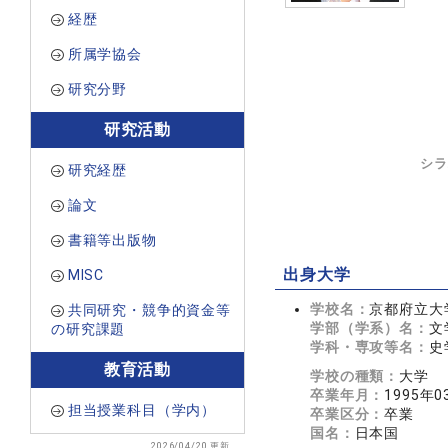
経歴
所属学協会
研究分野
研究活動
シラ
研究経歴
論文
書籍等出版物
出身大学
MISC
学校名：
京都府立大
共同研究・競争的資金等
学部（学系）名：
文
の研究課題
学科・専攻等名：
史
教育活動
学校の種類：
大学
卒業年月：
1995年0
担当授業科目（学内）
卒業区分：
卒業
国名：
日本国
2026/04/20 更新