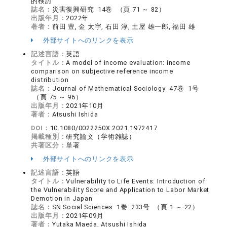
的検討
誌名：
災害復興研究 14巻 （頁 71 ～ 82）
出版年月：
2022年
著者：
前田 豊, 金 太宇, 石田 淳, 土屋 雄一郎, 福田 雄
外部サイトへのリンクを表示
記述言語：
英語
タイトル：
A model of income evaluation: income
comparison on subjective reference income
distribution
誌名：
Journal of Mathematical Sociology 47巻 1号
（頁 75 ～ 96）
出版年月：
2021年10月
著者：
Atsushi Ishida
DOI：
10.1080/0022250X.2021.1972417
掲載種別：
研究論文（学術雑誌）
共著区分：
単著
外部サイトへのリンクを表示
記述言語：
英語
タイトル：
Vulnerability to Life Events: Introduction of
the Vulnerability Score and Application to Labor Market
Demotion in Japan
誌名：
SN Social Sciences 1巻 233号 （頁 1 ～ 22）
出版年月：
2021年09月
著者：
Yutaka Maeda, Atsushi Ishida