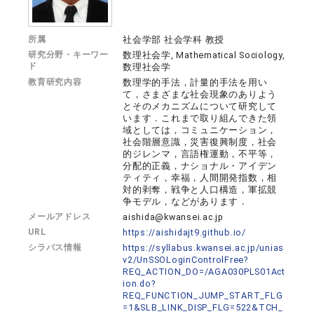
所属
社会学部 社会学科 教授
研究分野・キーワー
数理社会学, Mathematical Sociology,
ド
数理社会学
教育研究内容
数理学的手法，計量的手法を用い
て，さまざまな社会現象のありよう
とそのメカニズムについて研究して
います．これまで取り組んできた領
域としては，コミュニケーション，
社会階層意識，災害復興制度，社会
的ジレンマ，言語権運動，不平等，
分配的正義，ナショナル・アイデン
ティティ，幸福，人間開発指数，相
対的剥奪，戦争と人口構造，軍拡競
争モデル，などがあります．
メールアドレス
aishida@kwansei.ac.jp
URL
https://aishidajt9.github.io/
シラバス情報
https://syllabus.kwansei.ac.jp/unias
v2/UnSSOLoginControlFree?
REQ_ACTION_DO=/AGA030PLS01Act
ion.do?
REQ_FUNCTION_JUMP_START_FLG
=1&SLB_LINK_DISP_FLG=522&TCH_