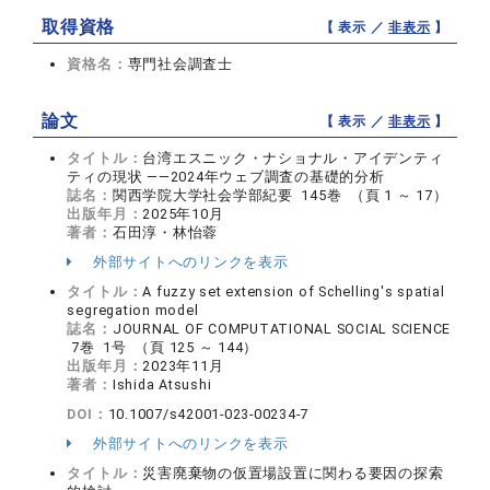
取得資格
【 表示 ／
非表示
】
資格名：
専門社会調査士
論文
【 表示 ／
非表示
】
タイトル：
台湾エスニック・ナショナル・アイデンティ
ティの現状 ――2024年ウェブ調査の基礎的分析
誌名：
関西学院大学社会学部紀要 145巻 （頁 1 ～ 17）
出版年月：
2025年10月
著者：
石田淳・林怡蓉
外部サイトへのリンクを表示
タイトル：
A fuzzy set extension of Schelling's spatial
segregation model
誌名：
JOURNAL OF COMPUTATIONAL SOCIAL SCIENCE
7巻 1号 （頁 125 ～ 144）
出版年月：
2023年11月
著者：
Ishida Atsushi
DOI：
10.1007/s42001-023-00234-7
外部サイトへのリンクを表示
タイトル：
災害廃棄物の仮置場設置に関わる要因の探索