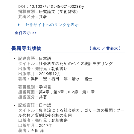
DOI：
10.1007/s43545-021-00238-y
掲載種別：
研究論文（学術雑誌）
共著区分：
共著
外部サイトへのリンクを表示
全件表示 >>
書籍等出版物
【 表示 ／
非表示
】
記述言語：
日本語
タイトル：
社会科学のためのベイズ統計モデリング
出版者・発行元：
朝倉書店
出版年月：
2019年12月
著者：
浜田 宏・石田 淳・清水 裕士
著書種別：
学術書
担当範囲：
第4章，第6章，8.2節，第11章
担当区分：
共著
記述言語：
日本語
タイトル：
集合論による社会的カテゴリー論の展開 : ブー
ル代数と質的比較分析の応用
出版者・発行元：
勁草書房
出版年月：
2017年
著者：
石田 淳