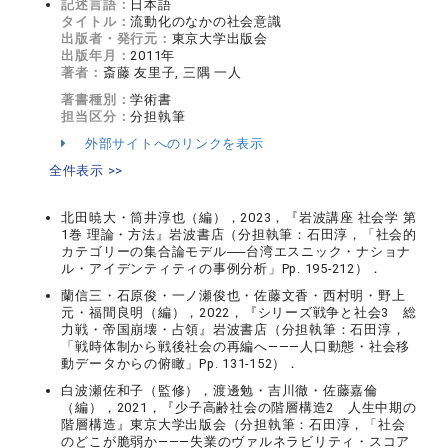
記述言語：
日本語
タイトル：
流動化のなかの社会意識
出版者・発行元：
東京大学出版会
出版年月：
2011年
著者：
斎藤 友里子, 三隅 一人
著書種別：
学術書
担当区分：
分担執筆
外部サイトへのリンクを表示
全件表示 >>
北田暁大・筒井淳也（編），2023，『岩波講座 社会学 第
1巻 理論・方法』岩波書店（分担執筆：石田淳，「社会的
カテゴリーの集合論モデル──台湾エスニック・ナショナ
ル・アイデンティティの事例分析」Pp. 195-212）．
蘭信三・石原俊・一ノ瀬俊也・佐藤文香・西村明・野上
元・福間良明（編），2022，『シリーズ戦争と社会3 総
力戦・帝国崩壊・占領』岩波書店（分担執筆：石田淳，
「戦時体制から戦後社会の再編へ―――人口動態・社会移
動データからの俯瞰」Pp. 131-152）．
白波瀬佐和子（監修），渡邊勉・吉川徹・佐藤嘉倫
（編），2021，『少子高齢社会の階層構造2 人生中期の
階層構造』東京大学出版会（分担執筆：石田淳，「社会
のどこが脆弱か―――失業のヴァルネラビリティ・スコア