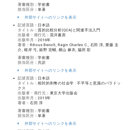
著書種別：
学術書
担当区分：
単著
外部サイトへのリンクを表示
記述言語：
日本語
タイトル：
質的比較分析(QCA)と関連手法入門
出版者・発行元：
晃洋書房
出版年月：
2016年
著者：
Rihoux Benoît, Ragin Charles C., 石田 淳, 齋藤 圭
介, 根岸 弓, 姫野 宏輔, 横山 麻衣, 脇田 彩
著書種別：
学術書
担当区分：
共訳
外部サイトへのリンクを表示
記述言語：
日本語
タイトル：
相対的剥奪の社会学 : 不平等と意識のパラドッ
クス
出版者・発行元：
東京大学出版会
出版年月：
2015年
著者：
石田 淳
著書種別：
学術書
担当区分：
単著
外部サイトへのリンクを表示