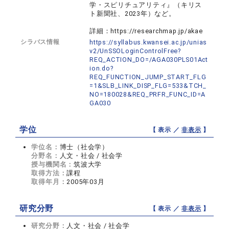
学・スピリチュアリティ』（キリス
ト新聞社、2023年）など。
詳細：https://researchmap.jp/akae
シラバス情報
https://syllabus.kwansei.ac.jp/unias
v2/UnSSOLoginControlFree?
REQ_ACTION_DO=/AGA030PLS01Act
ion.do?
REQ_FUNCTION_JUMP_START_FLG
=1&SLB_LINK_DISP_FLG=533&TCH_
NO=180028&REQ_PRFR_FUNC_ID=A
GA030
学位
【 表示 ／
非表示
】
学位名：
博士（社会学）
分野名：
人文・社会 / 社会学
授与機関名：
筑波大学
取得方法：
課程
取得年月：
2005年03月
研究分野
【 表示 ／
非表示
】
研究分野：
人文・社会 / 社会学