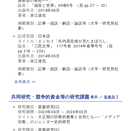
無教会の射程――」
誌名：
『福音と世界』69巻8号 （頁 pp.27 ～ 32）
出版年月：
2014年08月
著者：
赤江達也
掲載種別：
記事・総説・解説・論説等（大学・研究所紀
要）
記述言語：
日本語
タイトル：
エッセイ「矢内原忠雄が見たまぼろし」
誌名：
『三田文學』 117号巻 2014年春季号号 （頁
pp.218 ～ 226）
出版年月：
2014年05月
著者：
赤江達也
掲載種別：
記事・総説・解説・論説等（大学・研究所紀
要）
全件表示 >>
共同研究・競争的資金等の研究課題
【 表示 ／
非表示
】
研究種目：
基盤研究(C)
研究期間：
2023年04月 ～ 2026年03月
タイトル：
大正期の宗教的教養と女性たち──「メディア
宗教」のジェンダー史的研究
研究種目：
基盤研究(C)