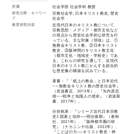
所属
社会学部 社会学科 教授
研究分野・キーワー
宗教社会学, 日本キリスト教史, 歴史
ド
社会学
教育研究内容
近現代日本のキリスト教について、
宗教思想・メディア・都市文化など
の視点から歴史社会学的な研究を行
っている。主な対象（領域）は、①
無教会キリスト教、②日本キリスト
教史、③阪神間のキリスト教文化
（都市文化・地域史・学校史）であ
る。これらの研究を通して、近現代
日本のキリスト教にかんする総合的
な歴史像の構築を試みている。
著書：『「紙上の教会」と日本近代
――無教会キリスト教の歴史社会学』
（岩波書店、2013年）、『矢内原忠
雄――戦争と知識人の使命』（岩波新
書、2017年）。
分担執筆：『シリーズ近代日本宗教
史2 国家と信仰──明治後期』（春秋
社、2021年）、『阪神都市圏の研
究』（ナカニシヤ出版、2022年）、
『ことばの力──キリスト教史・神