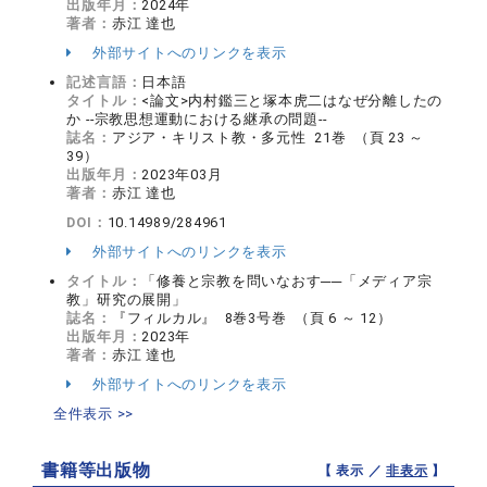
出版年月：
2024年
著者：
赤江 達也
外部サイトへのリンクを表示
記述言語：
日本語
タイトル：
<論文>内村鑑三と塚本虎二はなぜ分離したの
か --宗教思想運動における継承の問題--
誌名：
アジア・キリスト教・多元性 21巻 （頁 23 ～
39）
出版年月：
2023年03月
著者：
赤江 達也
DOI：
10.14989/284961
外部サイトへのリンクを表示
タイトル：
「修養と宗教を問いなおす──「メディア宗
教」研究の展開」
誌名：
『フィルカル』 8巻3号巻 （頁 6 ～ 12）
出版年月：
2023年
著者：
赤江 達也
外部サイトへのリンクを表示
全件表示 >>
書籍等出版物
【 表示 ／
非表示
】