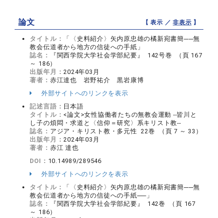
論文
【 表示 ／
非表示
】
タイトル：
「〈史料紹介〉矢内原忠雄の橘新宛書簡──無
教会伝道者から地方の信徒への手紙」
誌名：
『関西学院大学社会学部紀要』 142号巻 （頁 167
～ 186）
出版年月：
2024年03月
著者：
赤江達也 岩野祐介 黒岩康博
外部サイトへのリンクを表示
記述言語：
日本語
タイトル：
<論文>女性協働者たちの無教会運動 --皆川と
し子の煩悶・求道と〈信仰＝研究〉系キリスト教--
誌名：
アジア・キリスト教・多元性 22巻 （頁 7 ～ 33）
出版年月：
2024年03月
著者：
赤江 達也
DOI：
10.14989/289546
外部サイトへのリンクを表示
タイトル：
「〈史料紹介〉矢内原忠雄の橘新宛書簡──無
教会伝道者から地方の信徒への手紙──」
誌名：
『関西学院大学社会学部紀要』 142巻 （頁 167
～ 186）