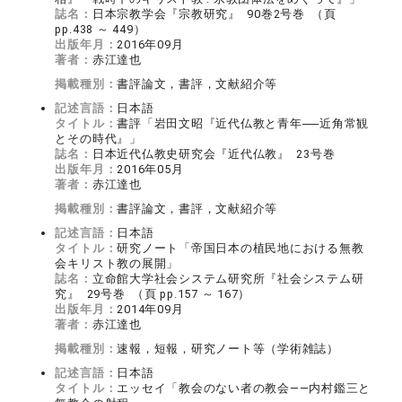
誌名：
日本宗教学会『宗教研究』 90巻2号巻 （頁
pp.438 ～ 449）
出版年月：
2016年09月
著者：
赤江達也
掲載種別：
書評論文，書評，文献紹介等
記述言語：
日本語
タイトル：
書評「岩田文昭『近代仏教と青年──近角常観
とその時代』」
誌名：
日本近代仏教史研究会『近代仏教』 23号巻
出版年月：
2016年05月
著者：
赤江達也
掲載種別：
書評論文，書評，文献紹介等
記述言語：
日本語
タイトル：
研究ノート「帝国日本の植民地における無教
会キリスト教の展開」
誌名：
立命館大学社会システム研究所『社会システム研
究』 29号巻 （頁 pp.157 ～ 167）
出版年月：
2014年09月
著者：
赤江達也
掲載種別：
速報，短報，研究ノート等（学術雑誌）
記述言語：
日本語
タイトル：
エッセイ「教会のない者の教会――内村鑑三と