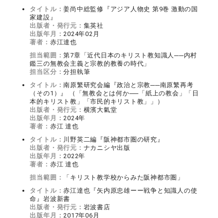
タイトル：
姜尚中総監修『アジア人物史 第9巻 激動の国
家建設』
出版者・発行元：
集英社
出版年月：
2024年02月
著者：
赤江達也
担当範囲：
第7章「近代日本のキリスト教知識人──内村
鑑三の無教会主義と宗教的教養の時代」
担当区分：
分担執筆
タイトル：
南原繁研究会編『政治と宗教──南原繁再考
（その1）』 （「無教会とは何か──「紙上の教会」「日
本的キリスト教」「市民的キリスト教」」）
出版者・発行元：
横濱大氣堂
出版年月：
2024年
著者：
赤江 達也
タイトル：
川野英二編『阪神都市圏の研究』
出版者・発行元：
ナカニシヤ出版
出版年月：
2022年
著者：
赤江 達也
担当範囲：
「キリスト教学校からみた阪神都市圏」
タイトル：
赤江達也『矢内原忠雄ーー戦争と知識人の使
命』岩波新書
出版者・発行元：
岩波書店
出版年月：
2017年06月