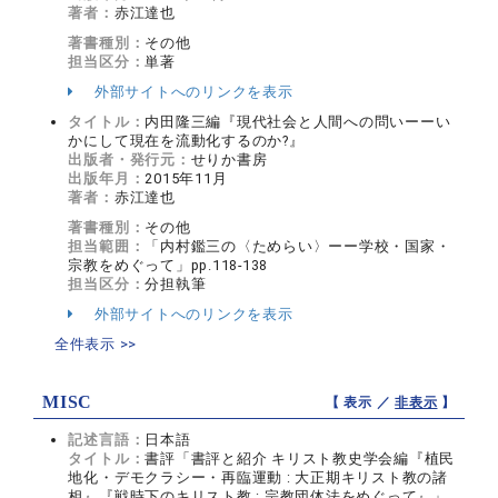
著者：
赤江達也
著書種別：
その他
担当区分：
単著
外部サイトへのリンクを表示
タイトル：
内田隆三編『現代社会と人間への問いーーい
かにして現在を流動化するのか?』
出版者・発行元：
せりか書房
出版年月：
2015年11月
著者：
赤江達也
著書種別：
その他
担当範囲：
「内村鑑三の〈ためらい〉ーー学校・国家・
宗教をめぐって」pp.118-138
担当区分：
分担執筆
外部サイトへのリンクを表示
全件表示 >>
MISC
【 表示 ／
非表示
】
記述言語：
日本語
タイトル：
書評「書評と紹介 キリスト教史学会編『植民
地化・デモクラシー・再臨運動 : 大正期キリスト教の諸
相』『戦時下のキリスト教 : 宗教団体法をめぐって』」