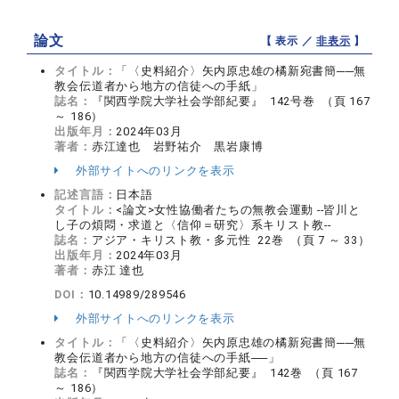
論文
【 表示 ／
非表示
】
タイトル：
「〈史料紹介〉矢内原忠雄の橘新宛書簡──無
教会伝道者から地方の信徒への手紙」
誌名：
『関西学院大学社会学部紀要』 142号巻 （頁 167
～ 186）
出版年月：
2024年03月
著者：
赤江達也 岩野祐介 黒岩康博
外部サイトへのリンクを表示
記述言語：
日本語
タイトル：
<論文>女性協働者たちの無教会運動 --皆川と
し子の煩悶・求道と〈信仰＝研究〉系キリスト教--
誌名：
アジア・キリスト教・多元性 22巻 （頁 7 ～ 33）
出版年月：
2024年03月
著者：
赤江 達也
DOI：
10.14989/289546
外部サイトへのリンクを表示
タイトル：
「〈史料紹介〉矢内原忠雄の橘新宛書簡──無
教会伝道者から地方の信徒への手紙──」
誌名：
『関西学院大学社会学部紀要』 142巻 （頁 167
～ 186）