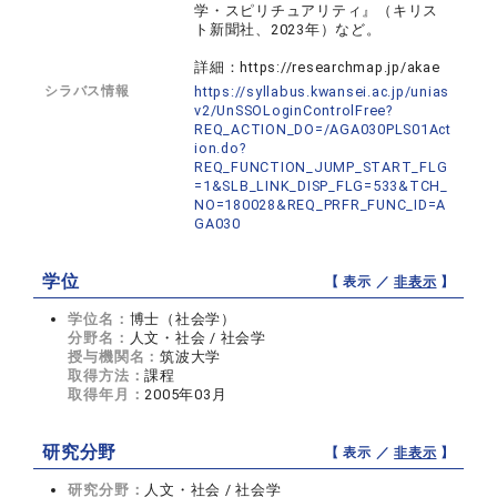
学・スピリチュアリティ』（キリス
ト新聞社、2023年）など。
詳細：https://researchmap.jp/akae
シラバス情報
https://syllabus.kwansei.ac.jp/unias
v2/UnSSOLoginControlFree?
REQ_ACTION_DO=/AGA030PLS01Act
ion.do?
REQ_FUNCTION_JUMP_START_FLG
=1&SLB_LINK_DISP_FLG=533&TCH_
NO=180028&REQ_PRFR_FUNC_ID=A
GA030
学位
【 表示 ／
非表示
】
学位名：
博士（社会学）
分野名：
人文・社会 / 社会学
授与機関名：
筑波大学
取得方法：
課程
取得年月：
2005年03月
研究分野
【 表示 ／
非表示
】
研究分野：
人文・社会 / 社会学