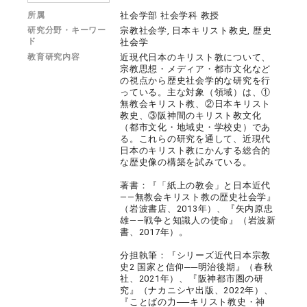
所属
社会学部 社会学科 教授
研究分野・キーワー
宗教社会学, 日本キリスト教史, 歴史
ド
社会学
教育研究内容
近現代日本のキリスト教について、
宗教思想・メディア・都市文化など
の視点から歴史社会学的な研究を行
っている。主な対象（領域）は、①
無教会キリスト教、②日本キリスト
教史、③阪神間のキリスト教文化
（都市文化・地域史・学校史）であ
る。これらの研究を通して、近現代
日本のキリスト教にかんする総合的
な歴史像の構築を試みている。
著書：『「紙上の教会」と日本近代
――無教会キリスト教の歴史社会学』
（岩波書店、2013年）、『矢内原忠
雄――戦争と知識人の使命』（岩波新
書、2017年）。
分担執筆：『シリーズ近代日本宗教
史2 国家と信仰──明治後期』（春秋
社、2021年）、『阪神都市圏の研
究』（ナカニシヤ出版、2022年）、
『ことばの力──キリスト教史・神