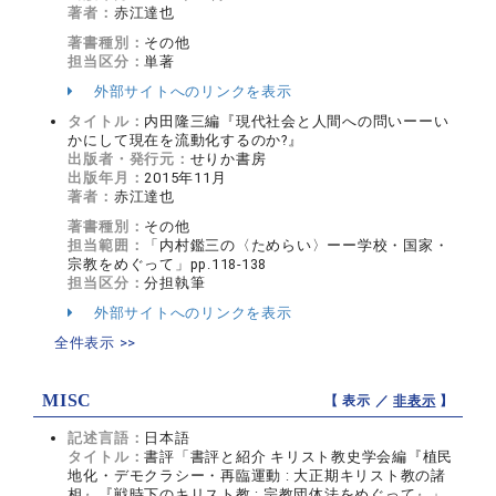
著者：
赤江達也
著書種別：
その他
担当区分：
単著
外部サイトへのリンクを表示
タイトル：
内田隆三編『現代社会と人間への問いーーい
かにして現在を流動化するのか?』
出版者・発行元：
せりか書房
出版年月：
2015年11月
著者：
赤江達也
著書種別：
その他
担当範囲：
「内村鑑三の〈ためらい〉ーー学校・国家・
宗教をめぐって」pp.118-138
担当区分：
分担執筆
外部サイトへのリンクを表示
全件表示 >>
MISC
【 表示 ／
非表示
】
記述言語：
日本語
タイトル：
書評「書評と紹介 キリスト教史学会編『植民
地化・デモクラシー・再臨運動 : 大正期キリスト教の諸
相』『戦時下のキリスト教 : 宗教団体法をめぐって』」