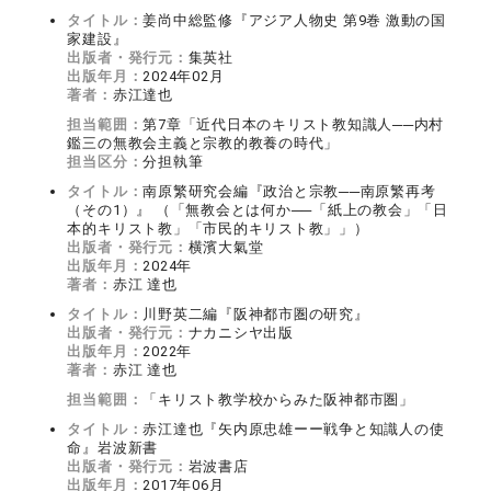
タイトル：
姜尚中総監修『アジア人物史 第9巻 激動の国
家建設』
出版者・発行元：
集英社
出版年月：
2024年02月
著者：
赤江達也
担当範囲：
第7章「近代日本のキリスト教知識人──内村
鑑三の無教会主義と宗教的教養の時代」
担当区分：
分担執筆
タイトル：
南原繁研究会編『政治と宗教──南原繁再考
（その1）』 （「無教会とは何か──「紙上の教会」「日
本的キリスト教」「市民的キリスト教」」）
出版者・発行元：
横濱大氣堂
出版年月：
2024年
著者：
赤江 達也
タイトル：
川野英二編『阪神都市圏の研究』
出版者・発行元：
ナカニシヤ出版
出版年月：
2022年
著者：
赤江 達也
担当範囲：
「キリスト教学校からみた阪神都市圏」
タイトル：
赤江達也『矢内原忠雄ーー戦争と知識人の使
命』岩波新書
出版者・発行元：
岩波書店
出版年月：
2017年06月