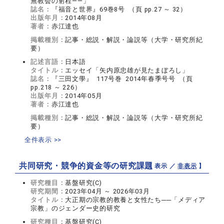
無教会の射程――」
誌名：
『福音と世界』69巻8号 （頁 pp.27 ～ 32）
出版年月：
2014年08月
著者：
赤江達也
掲載種別：
記事・総説・解説・論説等（大学・研究所紀
要）
記述言語：
日本語
タイトル：
エッセイ「矢内原忠雄が見たまぼろし」
誌名：
『三田文學』 117号巻 2014年春季号号 （頁
pp.218 ～ 226）
出版年月：
2014年05月
著者：
赤江達也
掲載種別：
記事・総説・解説・論説等（大学・研究所紀
要）
全件表示 >>
共同研究・競争的資金等の研究課題
【 表示 ／
非表示
】
研究種目：
基盤研究(C)
研究期間：
2023年04月 ～ 2026年03月
タイトル：
大正期の宗教的教養と女性たち──「メディア
宗教」のジェンダー史的研究
研究種目：
基盤研究(C)