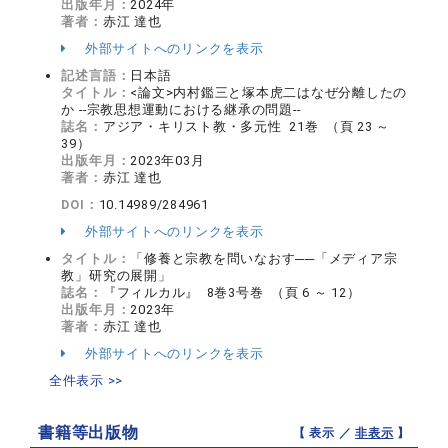
出版年月：
2024年
著者：
赤江 達也
外部サイトへのリンクを表示
記述言語：
日本語
タイトル：
<論文>内村鑑三と塚本虎二はなぜ分離したの
か --宗教思想運動における継承の問題--
誌名：
アジア・キリスト教・多元性 21巻 （頁 23 ～
39）
出版年月：
2023年03月
著者：
赤江 達也
DOI：
10.14989/284961
外部サイトへのリンクを表示
タイトル：
「修養と宗教を問いなおす──「メディア宗
教」研究の展開」
誌名：
『フィルカル』 8巻3号巻 （頁 6 ～ 12）
出版年月：
2023年
著者：
赤江 達也
外部サイトへのリンクを表示
全件表示 >>
書籍等出版物
【 表示 ／
非表示
】