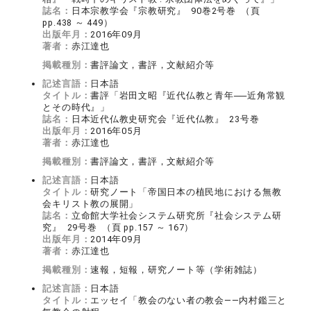
誌名：
日本宗教学会『宗教研究』 90巻2号巻 （頁
pp.438 ～ 449）
出版年月：
2016年09月
著者：
赤江達也
掲載種別：
書評論文，書評，文献紹介等
記述言語：
日本語
タイトル：
書評「岩田文昭『近代仏教と青年──近角常観
とその時代』」
誌名：
日本近代仏教史研究会『近代仏教』 23号巻
出版年月：
2016年05月
著者：
赤江達也
掲載種別：
書評論文，書評，文献紹介等
記述言語：
日本語
タイトル：
研究ノート「帝国日本の植民地における無教
会キリスト教の展開」
誌名：
立命館大学社会システム研究所『社会システム研
究』 29号巻 （頁 pp.157 ～ 167）
出版年月：
2014年09月
著者：
赤江達也
掲載種別：
速報，短報，研究ノート等（学術雑誌）
記述言語：
日本語
タイトル：
エッセイ「教会のない者の教会――内村鑑三と