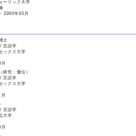
ォーリック大学
修
～ 2000年05月
博士
/ 言語学
セックス大学
0月
（研究・優位）
/ 言語学
セックス大学
1月
）
/ 言語学
立大学
3月
）