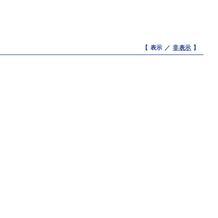
【 表示 ／
非表示
】