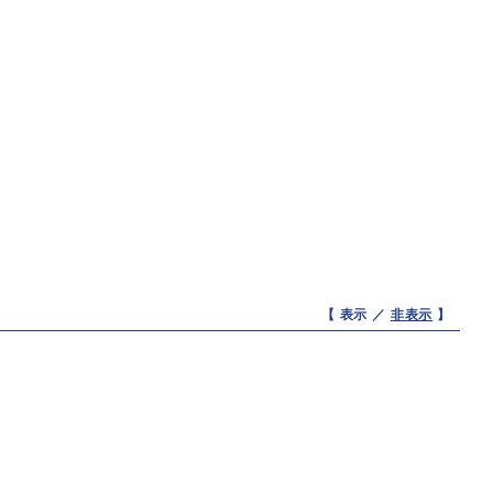
【 表示 ／
非表示
】