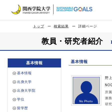
トップ
検索結果
詳細ページ
教員・研究者紹介
基本情報
基本情報
基本情報
野
出身大学
NOG
出身大学院
所属
兼務
学位
研究
留学歴