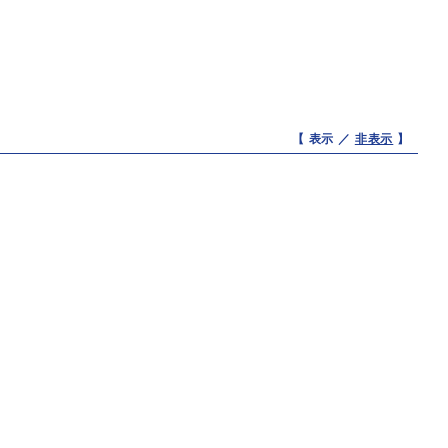
【 表示 ／
非表示
】