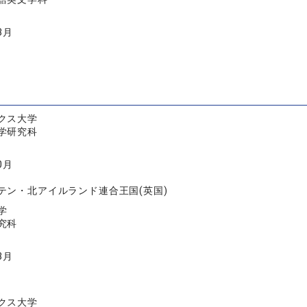
3月
クス大学
学研究科
0月
テン・北アイルランド連合王国(英国)
学
究科
3月
クス大学