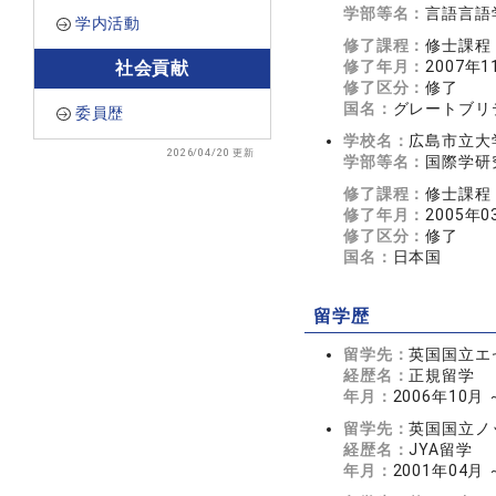
学部等名：
言語言語
学内活動
修了課程：
修士課程
修了年月：
2007年1
社会貢献
修了区分：
修了
国名：
グレートブリ
委員歴
学校名：
広島市立大
2026/04/20 更新
学部等名：
国際学研
修了課程：
修士課程
修了年月：
2005年0
修了区分：
修了
国名：
日本国
留学歴
留学先：
英国国立エ
経歴名：
正規留学
年月：
2006年10月 
留学先：
英国国立ノ
経歴名：
JYA留学
年月：
2001年04月 