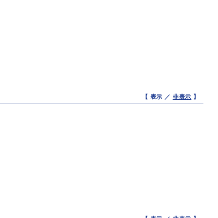
【 表示 ／
非表示
】