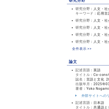
研究分野
研究分野：
人文・社会
キーワード：
応用言
研究分野：
人文・社会
研究分野：
人文・社会
研究分野：
人文・社会
研究分野：
人文・社会
全件表示 >>
論文
記述言語：
英語
タイトル：
Co-const
誌名：
言語と文化 28
出版年月：
2025年0
著者：
Yoko Nogami
外部サイトへの
記述言語：
日本語
タイトル：
共通語と