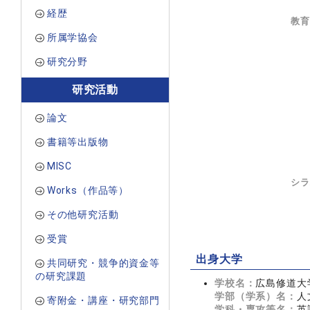
経歴
教育
所属学協会
研究分野
研究活動
論文
書籍等出版物
MISC
シラ
Works（作品等）
その他研究活動
受賞
出身大学
共同研究・競争的資金等
の研究課題
学校名：
広島修道大
学部（学系）名：
人
寄附金・講座・研究部門
学科・専攻等名：
英