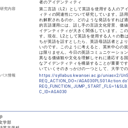
者のアイデンティティ
研究内容
第二言語（L2）として英語を使用する人のア
ィティの関連性について研究しています。語
れ解釈されるのか、どのような発話をすれば
的言語運用には、話し手の言語文化背景、価
イデンティティが大きく関係しています。この
す。現在、L2として英語を使用する人々の数
ちが英語を話すとしたら、英語母語話者とよ
いのです。このように考えると、英米中心の
は限りません。今日の英語コミュニケーション
異なる価値観や文化を理解しそれに適応する
なアイデンティティを構築することが重要で
いていくそのきっかけの一つとして、大学で
バス情報
https://syllabus.kwansei.ac.jp/uniasv2/U
REQ_ACTION_DO=/AGA030PLS01Action.do
REQ_FUNCTION_JUMP_START_FLG=1&SLB
C_ID=AGA030
学
文学部
語英文学科