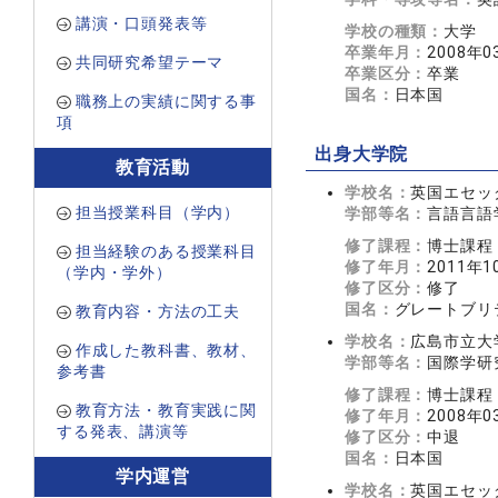
講演・口頭発表等
学校の種類：
大学
卒業年月：
2008年0
共同研究希望テーマ
卒業区分：
卒業
国名：
日本国
職務上の実績に関する事
項
出身大学院
教育活動
学校名：
英国エセッ
担当授業科目（学内）
学部等名：
言語言語
修了課程：
博士課程
担当経験のある授業科目
修了年月：
2011年1
（学内・学外）
修了区分：
修了
国名：
グレートブリ
教育内容・方法の工夫
学校名：
広島市立大
作成した教科書、教材、
学部等名：
国際学研
参考書
修了課程：
博士課程
教育方法・教育実践に関
修了年月：
2008年0
する発表、講演等
修了区分：
中退
国名：
日本国
学内運営
学校名：
英国エセッ