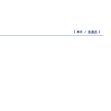
【 表示 ／
非表示
】