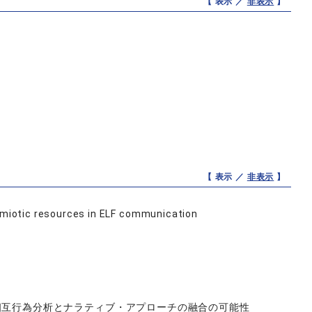
【 表示 ／
非表示
】
【 表示 ／
非表示
】
Semiotic resources in ELF communication
相互行為分析とナラティブ・アプローチの融合の可能性