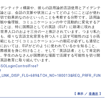
イデンティティ構築や、彼らの語用論的言語使用とアイデンテ
用論とは、会話の文脈や状況によってどのようにことばが使わ
適切で効果的なのかといったことを考察する分野です。語用論
値観や倫理観、コミュニケーションの中で流動的に変化するア
ことは、特に国際語としての英語（ELF）に顕著に現れま
は世界人口のおよそ三分の一と推計されています。つまり私た
りも、様々な言語文化背景を持つ人々と話す可能性のほうが高
規範にもとづくコミュニケーションへの順応が必ずしも適切と
においては、ELFがどのように使われているかを知ること、
国際感覚を身に付けること、そして「英語話者」として肯定的
す。学生のみなさんが国際的な場面で活躍する可能性を切り開
の英語教育に取り組んでいます。
nSSOLoginControlFree?
?
_LINK_DISP_FLG=689&TCH_NO=180013&REQ_PRFR_FUN
【 表示 ／
非表示
】