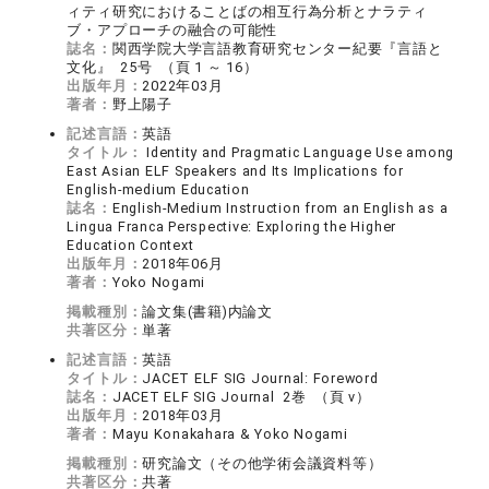
ィティ研究におけることばの相互行為分析とナラティ
ブ・アプローチの融合の可能性
誌名：
関西学院大学言語教育研究センター紀要『言語と
文化』 25号 （頁 1 ～ 16）
出版年月：
2022年03月
著者：
野上陽子
記述言語：
英語
タイトル：
Identity and Pragmatic Language Use among
East Asian ELF Speakers and Its Implications for
English-medium Education
誌名：
English-Medium Instruction from an English as a
Lingua Franca Perspective: Exploring the Higher
Education Context
出版年月：
2018年06月
著者：
Yoko Nogami
掲載種別：
論文集(書籍)内論文
共著区分：
単著
記述言語：
英語
タイトル：
JACET ELF SIG Journal: Foreword
誌名：
JACET ELF SIG Journal 2巻 （頁 ⅴ）
出版年月：
2018年03月
著者：
Mayu Konakahara & Yoko Nogami
掲載種別：
研究論文（その他学術会議資料等）
共著区分：
共著