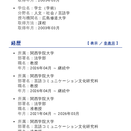
取得年月：
2005年03月
学位名：
学士（学術）
分野名：
人文・社会 / 言語学
授与機関名：
広島修道大学
取得方法：
課程
取得年月：
2003年03月
経歴
【 表示 ／
非表示
】
所属：
関西学院大学
部署名：
法学部
職名：
教授
年月：
2026年04月 ～ 継続中
所属：
関西学院大学
部署名：
言語コミュニケーション文化研究科
職名：
教授
年月：
2026年04月 ～ 継続中
所属：
関西学院大学
部署名：
法学部
職名：
准教授
年月：
2021年04月 ～ 2026年03月
所属：
関西学院大学
部署名：
言語コミュニケーション文化研究科