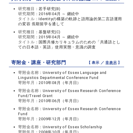
研究種目：
若手研究(B)
研究期間：
2016年04月 ～ 継続中
タイトル：
Identityの構築の軌跡と語用論的第二言語運用
の変容:長期留学を通して
研究種目：
基盤研究(C)
研究期間：
2015年04月 ～ 継続中
タイトル：
国際共修カリキュラムのための「共通語とし
ての日本語・英語」使用実態・意識の調査
寄附金・講座・研究部門
【 表示 ／
非表示
】
寄附金名称：
University of Essex Language and
Linguistics Departmental Conference Fund
寄附年月：
2010年08月（年月日）
寄附金名称：
University of Essex Research Conference
Fund/Travel Grant
寄附年月：
2010年06月（年月日）
寄附金名称：
University of Essex Research Conference
Fund
寄附年月：
2009年12月（年月日）
寄附金名称：
University of Essex Scholarship
寄附年月：
2008年10月（年月日）