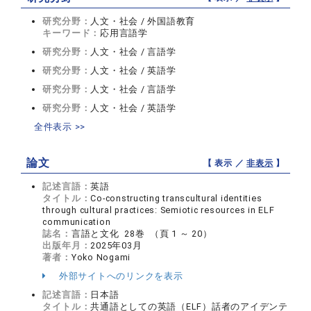
研究分野：
人文・社会 / 外国語教育
キーワード：
応用言語学
研究分野：
人文・社会 / 言語学
研究分野：
人文・社会 / 英語学
研究分野：
人文・社会 / 言語学
研究分野：
人文・社会 / 英語学
全件表示 >>
論文
【 表示 ／
非表示
】
記述言語：
英語
タイトル：
Co-constructing transcultural identities
through cultural practices: Semiotic resources in ELF
communication
誌名：
言語と文化 28巻 （頁 1 ～ 20）
出版年月：
2025年03月
著者：
Yoko Nogami
外部サイトへのリンクを表示
記述言語：
日本語
タイトル：
共通語としての英語（ELF）話者のアイデンテ