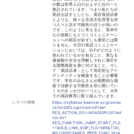
の数は世界人口のおよそ三分の一と
推計されています。つまり私たちが
英語を話すとしたら、英語母語話者
とよりも、様々な言語文化背景を持
つ人々と話す可能性のほうが高いの
です。このように考えると、英米中
心の規範にもとづくコミュニケーシ
ョンへの順応が必ずしも適切とは限
りません。今日の英語コミュニケー
ションにおいては、ELFがどのように
使われているかを知ること、異なる
価値観や文化を理解しそれに適応す
る国際感覚を身に付けること、そし
て「英語話者」として肯定的なアイ
デンティティを構築することが重要
です。学生のみなさんが国際的な場
面で活躍する可能性を切り開いてい
くそのきっかけの一つとして、大学
での英語教育に取り組んでいます。
シラバス情報
https://syllabus.kwansei.ac.jp/unias
v2/UnSSOLoginControlFree?
REQ_ACTION_DO=/AGA030PLS01Act
ion.do?
REQ_FUNCTION_JUMP_START_FLG
=1&SLB_LINK_DISP_FLG=689&TCH_
NO=180013&REQ_PRFR_FUNC_ID=A