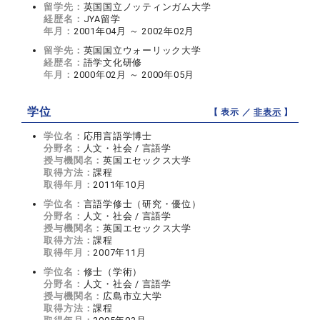
留学先：
英国国立ノッティンガム大学
経歴名：
JYA留学
年月：
2001年04月 ～ 2002年02月
留学先：
英国国立ウォーリック大学
経歴名：
語学文化研修
年月：
2000年02月 ～ 2000年05月
学位
【 表示 ／
非表示
】
学位名：
応用言語学博士
分野名：
人文・社会 / 言語学
授与機関名：
英国エセックス大学
取得方法：
課程
取得年月：
2011年10月
学位名：
言語学修士（研究・優位）
分野名：
人文・社会 / 言語学
授与機関名：
英国エセックス大学
取得方法：
課程
取得年月：
2007年11月
学位名：
修士（学術）
分野名：
人文・社会 / 言語学
授与機関名：
広島市立大学
取得方法：
課程