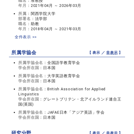
職名：
准教授
年月：
2021年04月 ～ 2026年03月
所属：
関西学院大学
部署名：
法学部
職名：
助教
年月：
2018年04月 ～ 2021年03月
全件表示 >>
所属学協会
【 表示 ／
非表示
】
所属学協会名：
全国語学教育学会
学会所在国：
日本国
所属学協会名：
大学英語教育学会
学会所在国：
日本国
所属学協会名：
British Association for Applied
Linguistics
学会所在国：
グレートブリテン・北アイルランド連合王
国(英国)
所属学協会名：
JAFAE日本「アジア英語」学会
学会所在国：
日本国
研究分野
【 表示 ／
非表示
】