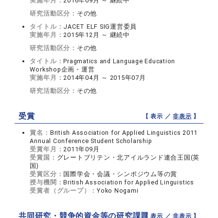
実施年月：
2016年09月 ～ 継続中
研究活動区分：
その他
タイトル：
JACET ELF SIG運営委員
実施年月：
2015年12月 ～ 継続中
研究活動区分：
その他
タイトル：
Pragmatics and Language Education
Workshop企画・運営
実施年月：
2014年04月 ～ 2015年07月
研究活動区分：
その他
受賞
【 表示 ／
非表示
】
賞名：
British Association for Applied Linguistics 2011
Annual Conference Student Scholarship
受賞年月：
2011年09月
受賞国：
グレートブリテン・北アイルランド連合王国(英
国)
受賞区分：
国際学会・会議・シンポジウム等の賞
授与機関：
British Association for Applied Linguistics
受賞者（グループ）：
Yoko Nogami
共同研究・競争的資金等の研究課題
【 表示 ／
非表示
】