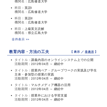
機関名：
広島修道大学
科目：
英語Ⅰ
機関名：
広島修道大学
科目：
英語Ⅱ
機関名：
広島修道大学
科目：
上級英文読解
機関名：
県立広島大学
全件表示 >>
教育内容・方法の工夫
【 表示 ／
非表示
】
タイトル：
講義内容のオンラインシステム上での公開
活動期間：
2012年04月 ～ 継続中
タイトル：
授業内ペア・グループワークの実践及び学生
主体・参加型の授業の実践
活動期間：
2012年04月 ～ 継続中
タイトル：
マルチメディア機器の活用
活動期間：
2012年04月 ～ 継続中
タイトル：
授業外における学習支援
活動期間：
2012年04月 ～ 継続中