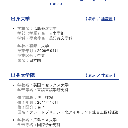
GA030
出身大学
【 表示 ／
非表示
】
学校名：
広島修道大学
学部（学系）名：
人文学部
学科・専攻等名：
英語英文学科
学校の種類：
大学
卒業年月：
2008年03月
卒業区分：
卒業
国名：
日本国
出身大学院
【 表示 ／
非表示
】
学校名：
英国エセックス大学
学部等名：
言語言語学研究科
修了課程：
博士課程
修了年月：
2011年10月
修了区分：
修了
国名：
グレートブリテン・北アイルランド連合王国(英国)
学校名：
広島市立大学
学部等名：
国際学研究科