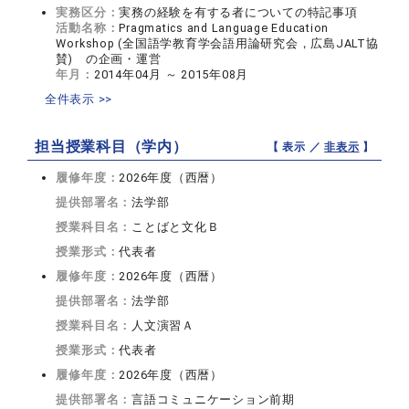
実務区分：
実務の経験を有する者についての特記事項
活動名称：
Pragmatics and Language Education
Workshop (全国語学教育学会語用論研究会，広島JALT協
賛) の企画・運営
年月：
2014年04月 ～ 2015年08月
全件表示 >>
担当授業科目（学内）
【 表示 ／
非表示
】
履修年度：
2026年度（西暦）
提供部署名：
法学部
授業科目名：
ことばと文化Ｂ
授業形式：
代表者
履修年度：
2026年度（西暦）
提供部署名：
法学部
授業科目名：
人文演習Ａ
授業形式：
代表者
履修年度：
2026年度（西暦）
提供部署名：
言語コミュニケーション前期