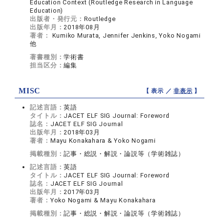
Education Context (Routledge Research in Language
Education)
出版者・発行元：
Routledge
出版年月：
2018年08月
著者：
Kumiko Murata, Jennifer Jenkins, Yoko Nogami
他
著書種別：
学術書
担当区分：
編集
MISC
【 表示 ／
非表示
】
記述言語：
英語
タイトル：
JACET ELF SIG Journal: Foreword
誌名：
JACET ELF SIG Journal
出版年月：
2018年03月
著者：
Mayu Konakahara & Yoko Nogami
掲載種別：
記事・総説・解説・論説等（学術雑誌）
記述言語：
英語
タイトル：
JACET ELF SIG Journal: Foreword
誌名：
JACET ELF SIG Journal
出版年月：
2017年03月
著者：
Yoko Nogami & Mayu Konakahara
掲載種別：
記事・総説・解説・論説等（学術雑誌）