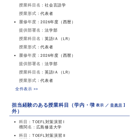
授業科目名：
社会言語学
授業形式：
代表者
履修年度：
2026年度（西暦）
提供部署名：
法学部
授業科目名：
英語IＡ（LR）
授業形式：
代表者
履修年度：
2026年度（西暦）
提供部署名：
法学部
授業科目名：
英語IＡ（LR）
授業形式：
代表者
全件表示 >>
担当経験のある授業科目（学内・学
【 表示 ／
非表示
】
外）
科目：
TOEFL対策演習 Ⅰ
機関名：
広島修道大学
科目：
TOEFL対策演習 Ⅱ