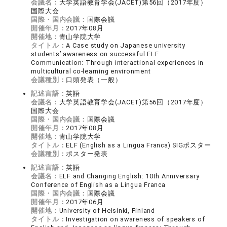
会議名：
大学英語教育学会(JACET)第56回（2017年度）
国際大会
国際・国内会議：
国際会議
開催年月：
2017年08月
開催地：
青山学院大学
タイトル：
A Case study on Japanese university
students’ awareness on successful ELF
Communication: Through interactional experiences in
multicultural co-learning environment
会議種別：
口頭発表（一般）
記述言語：
英語
会議名：
大学英語教育学会(JACET)第56回（2017年度）
国際大会
国際・国内会議：
国際会議
開催年月：
2017年08月
開催地：
青山学院大学
タイトル：
ELF (English as a Lingua Franca) SIGポスター
会議種別：
ポスター発表
記述言語：
英語
会議名：
ELF and Changing English: 10th Anniversary
Conference of English as a Lingua Franca
国際・国内会議：
国際会議
開催年月：
2017年06月
開催地：
University of Helsinki, Finland
タイトル：
Investigation on awareness of speakers of