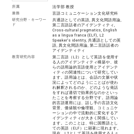
所属
法学部 教授
兼務
言語コミュニケーション文化研究科
研究分野・キーワー
共通語としての英語, 異文化間語用論,
ド
第二言語話者のアイデンティティ,
Cross-cultural pragmatics, English
as a lingua franca (ELF), L2
Speaker's identity, 共通語としての英
語, 異文化間語用論, 第二言語話者の
アイデンティティ
教育研究内容
第二言語（L2）として英語を使用す
る人のアイデンティティ構築や、彼
らの語用論的言語使用とアイデンテ
ィティの関連性について研究してい
ます。語用論とは、会話の文脈や状
況によってどのようにことばが使わ
れ解釈されるのか、どのような発話
をすれば適切で効果的なのかといっ
たことを考察する分野です。語用論
的言語運用には、話し手の言語文化
背景、価値観や倫理観、コミュニケ
ーションの中で流動的に変化するア
イデンティティが大きく関係してい
ます。このことは、特に国際語とし
ての英語（ELF）に顕著に現れます。
現在、L2として英語を使用する人々