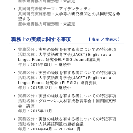
産学連携協力可能形態：
未設定
共同研究希望テーマ：
アイデンティティ
共同研究実施形態：
大学等の研究機関との共同研究を希
望する
産学連携協力可能形態：
未設定
職務上の実績に関する事項
【 表示 ／
非表示
】
実務区分：
実務の経験を有する者についての特記事項
活動名称：
大学英語教育学会(JACET) English as a
Lingua Franca 研究会ELF SIG Journal編集員
年月：
2016年08月 ～ 継続中
実務区分：
実務の経験を有する者についての特記事項
活動名称：
大学英語教育学会(JACET) English as a
Lingua Franca 研究会（ELF SIG）運営委員
年月：
2015年12月 ～ 継続中
実務区分：
実務の経験を有する者についての特記事項
活動名称：
グローバル人材育成教育学会中国四国支部
会 講演
年月：
2015年11月
実務区分：
実務の経験を有する者についての特記事項
活動名称：
入試英語問題出題者会議
年月：
2014年04月 ～ 2017年03月