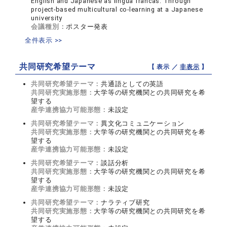
English and Japanese as lingua francas: Through
project-based multicultural co-learning at a Japanese
university
会議種別：
ポスター発表
全件表示 >>
共同研究希望テーマ
【 表示 ／
非表示
】
共同研究希望テーマ：
共通語としての英語
共同研究実施形態：
大学等の研究機関との共同研究を希
望する
産学連携協力可能形態：
未設定
共同研究希望テーマ：
異文化コミュニケーション
共同研究実施形態：
大学等の研究機関との共同研究を希
望する
産学連携協力可能形態：
未設定
共同研究希望テーマ：
談話分析
共同研究実施形態：
大学等の研究機関との共同研究を希
望する
産学連携協力可能形態：
未設定
共同研究希望テーマ：
ナラティブ研究
共同研究実施形態：
大学等の研究機関との共同研究を希
望する