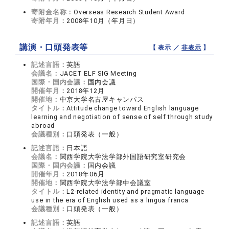
寄附金名称：
Overseas Research Student Award
寄附年月：
2008年10月（年月日）
講演・口頭発表等
【 表示 ／
非表示
】
記述言語：
英語
会議名：
JACET ELF SIG Meeting
国際・国内会議：
国内会議
開催年月：
2018年12月
開催地：
中京大学名古屋キャンパス
タイトル：
Attitude change toward English language
learning and negotiation of sense of self through study
abroad
会議種別：
口頭発表（一般）
記述言語：
日本語
会議名：
関西学院大学法学部外国語研究室研究会
国際・国内会議：
国内会議
開催年月：
2018年06月
開催地：
関西学院大学法学部中会議室
タイトル：
L2-related identity and pragmatic language
use in the era of English used as a lingua franca
会議種別：
口頭発表（一般）
記述言語：
英語