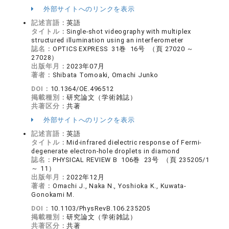
外部サイトへのリンクを表示
記述言語：
英語
タイトル：
Single-shot videography with multiplex
structured illumination using an interferometer
誌名：
OPTICS EXPRESS 31巻 16号 （頁 27020 ～
27028）
出版年月：
2023年07月
著者：
Shibata Tomoaki, Omachi Junko
DOI：
10.1364/OE.496512
掲載種別：
研究論文（学術雑誌）
共著区分：
共著
外部サイトへのリンクを表示
記述言語：
英語
タイトル：
Mid-infrared dielectric response of Fermi-
degenerate electron-hole droplets in diamond
誌名：
PHYSICAL REVIEW B 106巻 23号 （頁 235205/1
～ 11）
出版年月：
2022年12月
著者：
Omachi J., Naka N., Yoshioka K., Kuwata-
Gonokami M.
DOI：
10.1103/PhysRevB.106.235205
掲載種別：
研究論文（学術雑誌）
共著区分：
共著