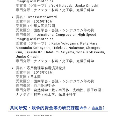
Imaging and Photonics
受賞者（グループ）：
Yuki Katsuda, Junko Omachi
専門分野：
ナノテク・材料 / 光工学、光量子科学
賞名：
Best Poster Award
受賞年月：
2025年10月
受賞国：
中華人民共和国
受賞区分：
国際学会・会議・シンポジウム等の賞
授与機関：
International Congress on High-Speed
Imaging and Photonics
受賞者（グループ）：
Kaito Yokoyama, Keita Hara,
Masataka Kobayashi, Hidekazu Nakamae, Changsu
Kim, Takashi Ito, Hidefumi Akiyama, Yohei Kobayashi,
Junko Omachi
専門分野：
ナノテク・材料 / 光工学、光量子科学
賞名：
応用物理学会講演奨励賞
受賞年月：
2013年09月
受賞国：
日本国
受賞区分：
国内学会・会議・シンポジウム等の賞
授与機関：
応用物理学会
専門分野：
自然科学一般 / 半導体、光物性、原子物理，
ナノテク・材料 / 光工学、光量子科学
共同研究・競争的資金等の研究課題
【 表示 ／
非表示
】