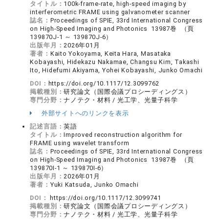
タイトル：
100k-frame-rate, high-speed imaging by
interferometric FRAME using galvanometer scanner
誌名：
Proceedings of SPIE, 33rd International Congress
on High-Speed Imaging and Photonics 13987巻 （頁
139870J-1 ～ 139870J-6）
出版年月：
2026年01月
著者：
Kaito Yokoyama, Keita Hara, Masataka
Kobayashi, Hidekazu Nakamae, Changsu Kim, Takashi
Ito, Hidefumi Akiyama, Yohei Kobayashi, Junko Omachi
DOI：
https://doi.org/10.1117/12.3099762
掲載種別：
研究論文（国際会議プロシーディングス）
専門分野：
ナノテク・材料 / 光工学、光量子科学
外部サイトへのリンクを表示
記述言語：
英語
タイトル：
Improved reconstruction algorithm for
FRAME using wavelet transform
誌名：
Proceedings of SPIE, 33rd International Congress
on High-Speed Imaging and Photonics 13987巻 （頁
139870I-1 ～ 139870I-6）
出版年月：
2026年01月
著者：
Yuki Katsuda, Junko Omachi
DOI：
https://doi.org/10.1117/12.3099741
掲載種別：
研究論文（国際会議プロシーディングス）
専門分野：
ナノテク・材料 / 光工学、光量子科学