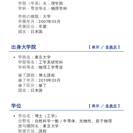
学部（学系）名：
理学部
学科・専攻等名：
物理学科
学校の種類：
大学
卒業年月：
2007年03月
卒業区分：
卒業
国名：
日本国
出身大学院
【 表示 ／
非表示
】
学校名：
東京大学
学部等名：
工学系研究科
学科等名：
物理工学専攻
修了課程：
博士課程
修了年月：
2010年03月
修了区分：
修了
国名：
日本国
学位
【 表示 ／
非表示
】
学位名：
博士（工学）
分野名：
自然科学一般 / 半導体、光物性、原子物理
授与機関名：
東京大学
取得方法：
課程