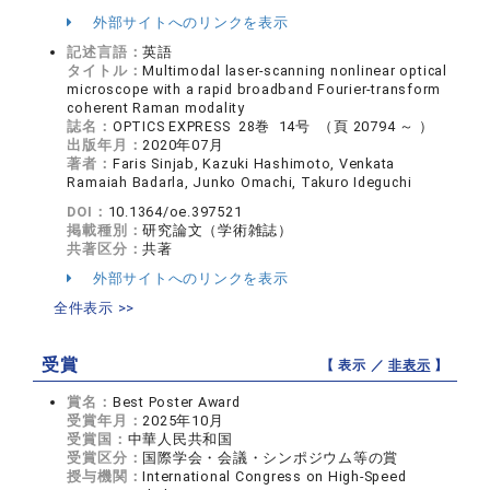
外部サイトへのリンクを表示
記述言語：
英語
タイトル：
Multimodal laser-scanning nonlinear optical
microscope with a rapid broadband Fourier-transform
coherent Raman modality
誌名：
OPTICS EXPRESS 28巻 14号 （頁 20794 ～ ）
出版年月：
2020年07月
著者：
Faris Sinjab, Kazuki Hashimoto, Venkata
Ramaiah Badarla, Junko Omachi, Takuro Ideguchi
DOI：
10.1364/oe.397521
掲載種別：
研究論文（学術雑誌）
共著区分：
共著
外部サイトへのリンクを表示
全件表示 >>
受賞
【 表示 ／
非表示
】
賞名：
Best Poster Award
受賞年月：
2025年10月
受賞国：
中華人民共和国
受賞区分：
国際学会・会議・シンポジウム等の賞
授与機関：
International Congress on High-Speed