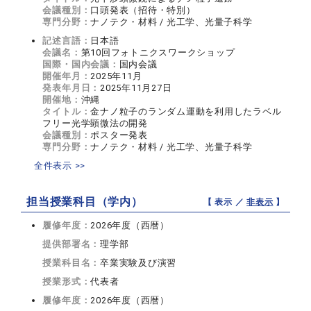
会議種別：
口頭発表（招待・特別）
専門分野：
ナノテク・材料 / 光工学、光量子科学
記述言語：
日本語
会議名：
第10回フォトニクスワークショップ
国際・国内会議：
国内会議
開催年月：
2025年11月
発表年月日：
2025年11月27日
開催地：
沖縄
タイトル：
金ナノ粒子のランダム運動を利用したラベル
フリー光学顕微法の開発
会議種別：
ポスター発表
専門分野：
ナノテク・材料 / 光工学、光量子科学
全件表示 >>
担当授業科目（学内）
【 表示 ／
非表示
】
履修年度：
2026年度（西暦）
提供部署名：
理学部
授業科目名：
卒業実験及び演習
授業形式：
代表者
履修年度：
2026年度（西暦）