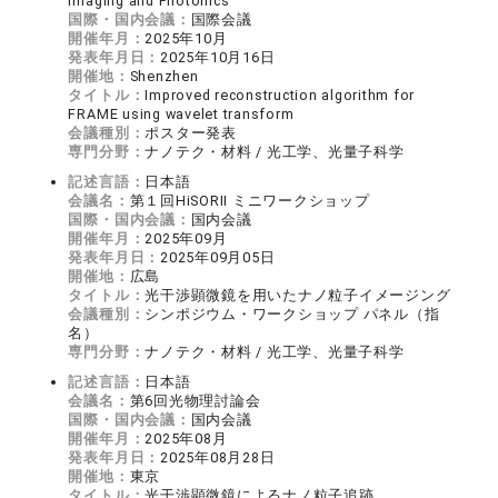
Imaging and Photonics
国際・国内会議：
国際会議
開催年月：
2025年10月
発表年月日：
2025年10月16日
開催地：
Shenzhen
タイトル：
Improved reconstruction algorithm for
FRAME using wavelet transform
会議種別：
ポスター発表
専門分野：
ナノテク・材料 / 光工学、光量子科学
記述言語：
日本語
会議名：
第１回HiSORII ミニワークショップ
国際・国内会議：
国内会議
開催年月：
2025年09月
発表年月日：
2025年09月05日
開催地：
広島
タイトル：
光干渉顕微鏡を用いたナノ粒子イメージング
会議種別：
シンポジウム・ワークショップ パネル（指
名）
専門分野：
ナノテク・材料 / 光工学、光量子科学
記述言語：
日本語
会議名：
第6回光物理討論会
国際・国内会議：
国内会議
開催年月：
2025年08月
発表年月日：
2025年08月28日
開催地：
東京
タイトル：
光干渉顕微鏡によるナノ粒子追跡