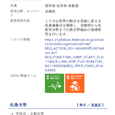
所属
理学部 化学科 准教授
研究分野・キーワー
光物性
ド
教育研究内容
ミクロな世界の動きを高速に捉える
高速撮像法を開発し、光物理から生
医学分野までの異分野融合の基礎研
究を行います。
シラバス情報
https://syllabus.kwansei.ac.jp/unias
v2/UnSSOLoginControlFree?
REQ_ACTION_DO=/AGA030PLS01Act
ion.do?
REQ_FUNCTION_JUMP_START_FLG
=1&SLB_LINK_DISP_FLG=534&TCH_
NO=180029&REQ_PRFR_FUNC_ID=A
GA030
SDGs 関連ゴール
出身大学
【 表示 ／
非表示
】
学校名：
上智大学