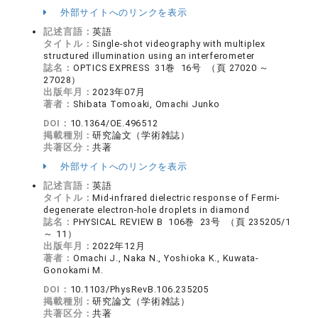
外部サイトへのリンクを表示
記述言語：
英語
タイトル：
Single-shot videography with multiplex
structured illumination using an interferometer
誌名：
OPTICS EXPRESS 31巻 16号 （頁 27020 ～
27028）
出版年月：
2023年07月
著者：
Shibata Tomoaki, Omachi Junko
DOI：
10.1364/OE.496512
掲載種別：
研究論文（学術雑誌）
共著区分：
共著
外部サイトへのリンクを表示
記述言語：
英語
タイトル：
Mid-infrared dielectric response of Fermi-
degenerate electron-hole droplets in diamond
誌名：
PHYSICAL REVIEW B 106巻 23号 （頁 235205/1
～ 11）
出版年月：
2022年12月
著者：
Omachi J., Naka N., Yoshioka K., Kuwata-
Gonokami M.
DOI：
10.1103/PhysRevB.106.235205
掲載種別：
研究論文（学術雑誌）
共著区分：
共著