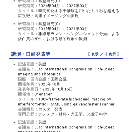
研究種目：
基盤研究(C)
研究期間：
2024年04月 ～ 2027年03月
タイトル：
時間変化する干渉縞を用いたミリ秒を超える
広視野・高速イメージングの実現
研究種目：
基盤研究(C)
研究期間：
2018年04月 ～ 2021年03月
タイトル：
非線形ラマン・シングルショット分光による
蛋白質の変性における動的現象の観測
講演・口頭発表等
【 表示 ／
非表示
】
記述言語：
英語
会議名：
33rd International Congress on High-Speed
Imaging and Photonics
国際・国内会議：
国際会議
開催年月：
2025年10月
発表年月日：
2025年10月16日
開催地：
Shenzhen
タイトル：
100k-frame-rate high-speed imaging by
interferometric FRAME using galvanometer scanner
会議種別：
ポスター発表
専門分野：
ナノテク・材料 / 光工学、光量子科学
記述言語：
英語
会議名：
33rd International Congress on High-Speed