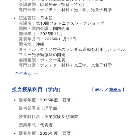
会議種別：
口頭発表（招待・特別）
専門分野：
ナノテク・材料 / 光工学、光量子科学
記述言語：
日本語
会議名：
第10回フォトニクスワークショップ
国際・国内会議：
国内会議
開催年月：
2025年11月
発表年月日：
2025年11月27日
開催地：
沖縄
タイトル：
金ナノ粒子のランダム運動を利用したラベル
フリー光学顕微法の開発
会議種別：
ポスター発表
専門分野：
ナノテク・材料 / 光工学、光量子科学
全件表示 >>
担当授業科目（学内）
【 表示 ／
非表示
】
履修年度：
2026年度（西暦）
提供部署名：
理学部
授業科目名：
卒業実験及び演習
授業形式：
代表者
履修年度：
2026年度（西暦）