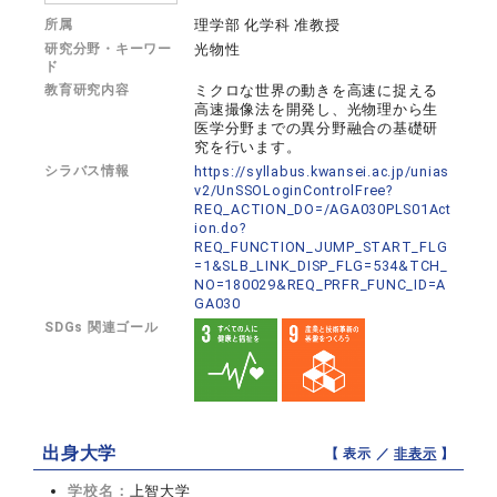
所属
理学部 化学科 准教授
研究分野・キーワー
光物性
ド
教育研究内容
ミクロな世界の動きを高速に捉える
高速撮像法を開発し、光物理から生
医学分野までの異分野融合の基礎研
究を行います。
シラバス情報
https://syllabus.kwansei.ac.jp/unias
v2/UnSSOLoginControlFree?
REQ_ACTION_DO=/AGA030PLS01Act
ion.do?
REQ_FUNCTION_JUMP_START_FLG
=1&SLB_LINK_DISP_FLG=534&TCH_
NO=180029&REQ_PRFR_FUNC_ID=A
GA030
SDGs 関連ゴール
出身大学
【 表示 ／
非表示
】
学校名：
上智大学