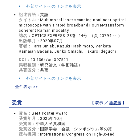
外部サイトへのリンクを表示
記述言語：
英語
タイトル：
Multimodal laser-scanning nonlinear optical
microscope with a rapid broadband Fourier-transform
coherent Raman modality
誌名：
OPTICS EXPRESS 28巻 14号 （頁 20794 ～ ）
出版年月：
2020年07月
著者：
Faris Sinjab, Kazuki Hashimoto, Venkata
Ramaiah Badarla, Junko Omachi, Takuro Ideguchi
DOI：
10.1364/oe.397521
掲載種別：
研究論文（学術雑誌）
共著区分：
共著
外部サイトへのリンクを表示
全件表示 >>
受賞
【 表示 ／
非表示
】
賞名：
Best Poster Award
受賞年月：
2025年10月
受賞国：
中華人民共和国
受賞区分：
国際学会・会議・シンポジウム等の賞
授与機関：
International Congress on High-Speed