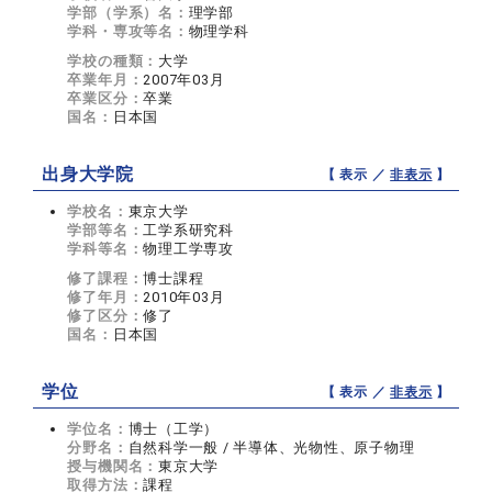
学部（学系）名：
理学部
学科・専攻等名：
物理学科
学校の種類：
大学
卒業年月：
2007年03月
卒業区分：
卒業
国名：
日本国
出身大学院
【 表示 ／
非表示
】
学校名：
東京大学
学部等名：
工学系研究科
学科等名：
物理工学専攻
修了課程：
博士課程
修了年月：
2010年03月
修了区分：
修了
国名：
日本国
学位
【 表示 ／
非表示
】
学位名：
博士（工学）
分野名：
自然科学一般 / 半導体、光物性、原子物理
授与機関名：
東京大学
取得方法：
課程