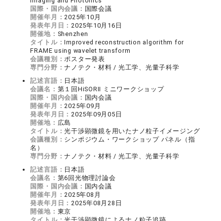
Imaging and Photonics
国際・国内会議：
国際会議
開催年月：
2025年10月
発表年月日：
2025年10月16日
開催地：
Shenzhen
タイトル：
Improved reconstruction algorithm for
FRAME using wavelet transform
会議種別：
ポスター発表
専門分野：
ナノテク・材料 / 光工学、光量子科学
記述言語：
日本語
会議名：
第１回HiSORII ミニワークショップ
国際・国内会議：
国内会議
開催年月：
2025年09月
発表年月日：
2025年09月05日
開催地：
広島
タイトル：
光干渉顕微鏡を用いたナノ粒子イメージング
会議種別：
シンポジウム・ワークショップ パネル（指
名）
専門分野：
ナノテク・材料 / 光工学、光量子科学
記述言語：
日本語
会議名：
第6回光物理討論会
国際・国内会議：
国内会議
開催年月：
2025年08月
発表年月日：
2025年08月28日
開催地：
東京
タイトル：
光干渉顕微鏡によるナノ粒子追跡