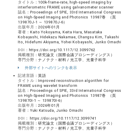
タイトル：
100k-frame-rate, high-speed imaging by
interferometric FRAME using galvanometer scanner
誌名：
Proceedings of SPIE, 33rd International Congress
on High-Speed Imaging and Photonics 13987巻 （頁
139870J-1 ～ 139870J-6）
出版年月：
2026年01月
著者：
Kaito Yokoyama, Keita Hara, Masataka
Kobayashi, Hidekazu Nakamae, Changsu Kim, Takashi
Ito, Hidefumi Akiyama, Yohei Kobayashi, Junko Omachi
DOI：
https://doi.org/10.1117/12.3099762
掲載種別：
研究論文（国際会議プロシーディングス）
専門分野：
ナノテク・材料 / 光工学、光量子科学
外部サイトへのリンクを表示
記述言語：
英語
タイトル：
Improved reconstruction algorithm for
FRAME using wavelet transform
誌名：
Proceedings of SPIE, 33rd International Congress
on High-Speed Imaging and Photonics 13987巻 （頁
139870I-1 ～ 139870I-6）
出版年月：
2026年01月
著者：
Yuki Katsuda, Junko Omachi
DOI：
https://doi.org/10.1117/12.3099741
掲載種別：
研究論文（国際会議プロシーディングス）
専門分野：
ナノテク・材料 / 光工学、光量子科学