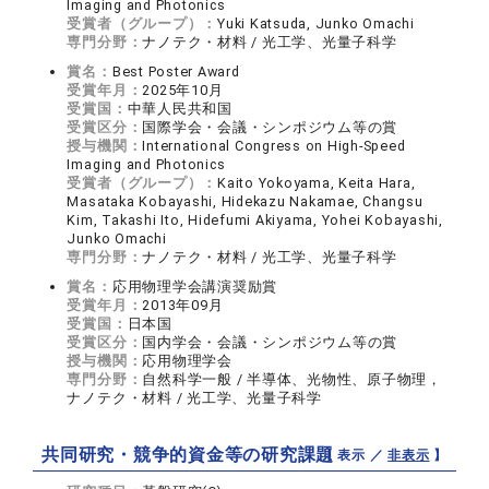
Imaging and Photonics
受賞者（グループ）：
Yuki Katsuda, Junko Omachi
専門分野：
ナノテク・材料 / 光工学、光量子科学
賞名：
Best Poster Award
受賞年月：
2025年10月
受賞国：
中華人民共和国
受賞区分：
国際学会・会議・シンポジウム等の賞
授与機関：
International Congress on High-Speed
Imaging and Photonics
受賞者（グループ）：
Kaito Yokoyama, Keita Hara,
Masataka Kobayashi, Hidekazu Nakamae, Changsu
Kim, Takashi Ito, Hidefumi Akiyama, Yohei Kobayashi,
Junko Omachi
専門分野：
ナノテク・材料 / 光工学、光量子科学
賞名：
応用物理学会講演奨励賞
受賞年月：
2013年09月
受賞国：
日本国
受賞区分：
国内学会・会議・シンポジウム等の賞
授与機関：
応用物理学会
専門分野：
自然科学一般 / 半導体、光物性、原子物理，
ナノテク・材料 / 光工学、光量子科学
共同研究・競争的資金等の研究課題
【 表示 ／
非表示
】