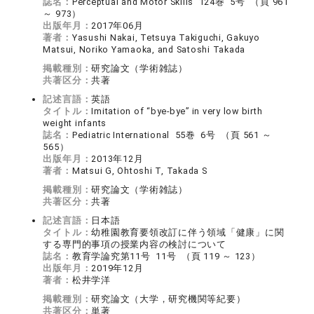
誌名：
Perceptual and Motor Skills 124巻 5号 （頁 961
～ 973）
出版年月：
2017年06月
著者：
Yasushi Nakai, Tetsuya Takiguchi, Gakuyo
Matsui, Noriko Yamaoka, and Satoshi Takada
掲載種別：
研究論文（学術雑誌）
共著区分：
共著
記述言語：
英語
タイトル：
Imitation of “bye-bye” in very low birth
weight infants
誌名：
Pediatric International 55巻 6号 （頁 561 ～
565）
出版年月：
2013年12月
著者：
Matsui G, Ohtoshi T, Takada S
掲載種別：
研究論文（学術雑誌）
共著区分：
共著
記述言語：
日本語
タイトル：
幼稚園教育要領改訂に伴う領域「健康」に関
する専門的事項の授業内容の検討について
誌名：
教育学論究第11号 11号 （頁 119 ～ 123）
出版年月：
2019年12月
著者：
松井学洋
掲載種別：
研究論文（大学，研究機関等紀要）
共著区分：
単著