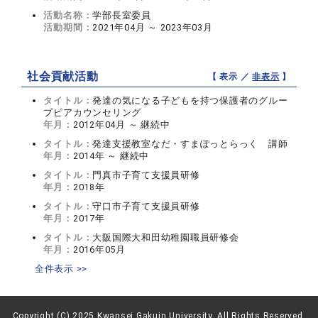
活動名称：
学部長室委員
活動期間：
2021年04月 ～ 2023年03月
社会貢献活動
【 表示 ／
非表示
】
タイトル：
発達の気になる子どもを持つ保護者のグルー
プピアカウンセリング
年月：
2012年04月 ～ 継続中
タイトル：
発達支援教室なだ・すまぽっとらっく 講師
年月：
2014年 ～ 継続中
タイトル：
門真市子育て支援員研修
年月：
2018年
タイトル：
守口市子育て支援員研修
年月：
2017年
タイトル：
大阪国際大和田幼稚園職員研修会
年月：
2016年05月
全件表示 >>
Copyright (C) 2025 Kwansei Gakuin University, All Rights Reserved.