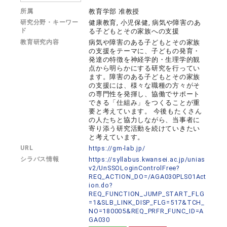
所属
教育学部 准教授
研究分野・キーワー
健康教育, 小児保健, 病気や障害のあ
ド
る子どもとその家族への支援
教育研究内容
病気や障害のある子どもとその家族
の支援をテーマに、子どもの発育・
発達の特徴を神経学的・生理学的観
点から明らかにする研究を行ってい
ます。障害のある子どもとその家族
の支援には、様々な職種の方々がそ
の専門性を発揮し、協働でサポート
できる「仕組み」をつくることが重
要と考えています。 今後もたくさん
の人たちと協力しながら、当事者に
寄り添う研究活動を続けていきたい
と考えています。
URL
https://gm-lab.jp/
シラバス情報
https://syllabus.kwansei.ac.jp/unias
v2/UnSSOLoginControlFree?
REQ_ACTION_DO=/AGA030PLS01Act
ion.do?
REQ_FUNCTION_JUMP_START_FLG
=1&SLB_LINK_DISP_FLG=517&TCH_
NO=180005&REQ_PRFR_FUNC_ID=A
GA030