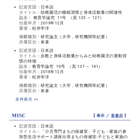
記述言語：
日本語
タイトル：
幼稚園児の睡眠習慣と身体活動量の関連性
誌名：
教育学論究 11号 （頁 125 ～ 127）
出版年月：
2019年12月
著者：
松井学洋
掲載種別：
研究論文（大学，研究機関等紀要）
共著区分：
単著
記述言語：
日本語
タイトル：
歩数と身体活動量からみた幼稚園児の運動習
慣の特徴
誌名：
教育学論究 10号 （頁 137 ～ 141）
出版年月：
2018年12月
著者：
松井学洋
掲載種別：
研究論文（大学，研究機関等紀要）
共著区分：
単著
全件表示 >>
MISC
【 表示 ／
非表示
】
記述言語：
日本語
タイトル：
「小児専門まちの保健室」子ども・家族の参
加型生活サポート講座出張まちの保健室‐子どもと家族の