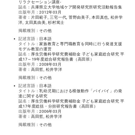
リラクセーション講座‐
誌名：
兵庫県立大学地域ケア開発研究所研究活動報告集
出版年月：
2012年03月
著者：
片田範子, 三宅一代, 菅野由美子, 本田真也, 松井学
洋, 太田真由美, 杉村篤士
掲載種別：
その他
記述言語：
日本語
タイトル：
家族教育と専門職教育を同時に行う発達支援
モデル教室の運営
誌名：
厚生労働科学研究費補助金 子ども家庭総合研究 平
成17～19年度総合研究報告書（高田班）
出版年月：
2008年03月
著者：
高田哲, 松井学洋
掲載種別：
その他
記述言語：
日本語
タイトル：
乳幼児期における模倣動作「バイバイ」の発
達に関する研究
誌名：
厚生労働科学研究費補助金 子ども家庭総合研究 平
成17年度総括・分担研究報告書（高田班）
出版年月：
2006年03月
著者：
高田哲, 松井学洋
掲載種別：
その他