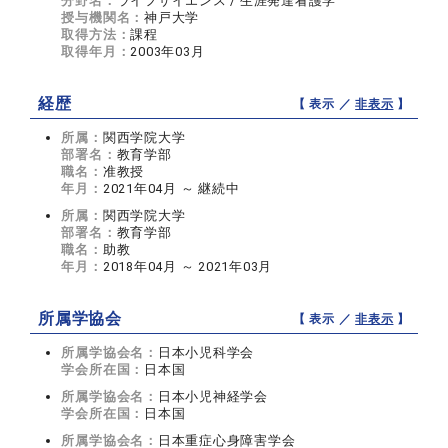
分野名：
ライフサイエンス / 生涯発達看護学
授与機関名：
神戸大学
取得方法：
課程
取得年月：
2003年03月
経歴
【 表示 ／
非表示
】
所属：
関西学院大学
部署名：
教育学部
職名：
准教授
年月：
2021年04月 ～ 継続中
所属：
関西学院大学
部署名：
教育学部
職名：
助教
年月：
2018年04月 ～ 2021年03月
所属学協会
【 表示 ／
非表示
】
所属学協会名：
日本小児科学会
学会所在国：
日本国
所属学協会名：
日本小児神経学会
学会所在国：
日本国
所属学協会名：
日本重症心身障害学会