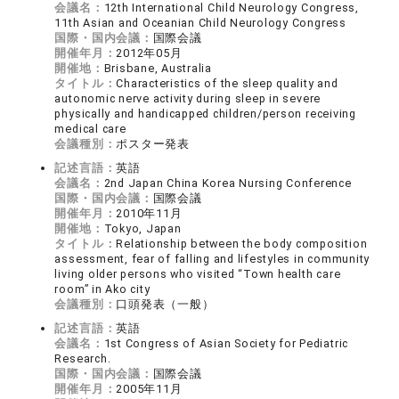
会議名：
12th International Child Neurology Congress,
11th Asian and Oceanian Child Neurology Congress
国際・国内会議：
国際会議
開催年月：
2012年05月
開催地：
Brisbane, Australia
タイトル：
Characteristics of the sleep quality and
autonomic nerve activity during sleep in severe
physically and handicapped children/person receiving
medical care
会議種別：
ポスター発表
記述言語：
英語
会議名：
2nd Japan China Korea Nursing Conference
国際・国内会議：
国際会議
開催年月：
2010年11月
開催地：
Tokyo, Japan
タイトル：
Relationship between the body composition
assessment, fear of falling and lifestyles in community
living older persons who visited “Town health care
room” in Ako city
会議種別：
口頭発表（一般）
記述言語：
英語
会議名：
1st Congress of Asian Society for Pediatric
Research.
国際・国内会議：
国際会議
開催年月：
2005年11月