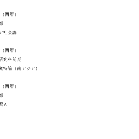
度（西暦）
部
ア社会論
度（西暦）
研究科前期
究特論（南アジア）
度（西暦）
部
習Ａ