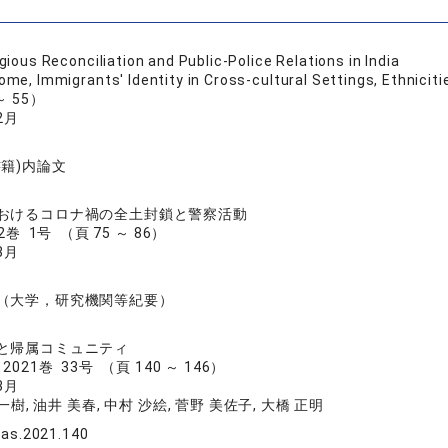
igious Reconciliation and Public-Police Relations in India
e, Immigrants' Identity in Cross-cultural Settings, Ethnicitie
 ～ 55）
2月
書籍)内論文
おけるコロナ禍の全土封鎖と警察活動
巻 1号 （頁 75 ～ 86）
3月
（大学，研究機関等紀要）
と帰属コミュニティ
021巻 33号 （頁 140 ～ 146）
3月
 一樹, 油井 美春, 中村 沙絵, 菅野 美佐子, 大橋 正明
sas.2021.140