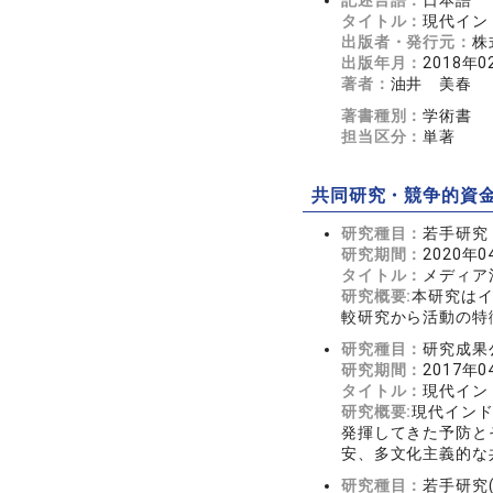
記述言語：
日本語
タイトル：
現代イン
出版者・発行元：
株
出版年月：
2018年0
著者：
油井 美春
著書種別：
学術書
担当区分：
単著
共同研究・競争的資
研究種目：
若手研究
研究期間：
2020年0
タイトル：
メディア
研究概要:
本研究は
較研究から活動の特
研究種目：
研究成果
研究期間：
2017年0
タイトル：
現代イン
研究概要:
現代イン
発揮してきた予防と
安、多文化主義的な
研究種目：
若手研究(