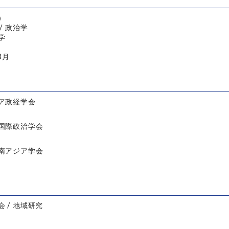
）
/ 政治学
学
3月
ア政経学会
国際政治学会
南アジア学会
 / 地域研究