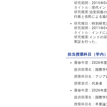
研究期間：
2015年0
タイトル：
現代イン
研究概要:
治安回復
行政と住民による協
研究種目：
特別研究
研究期間：
2011年0
タイトル：
インドに
研究概要:
インドの
実証を行った。
担当授業科目（学内
履修年度：
2026年
提供部署名：
国際学
授業科目名：
アジア
授業形式：
代表者
履修年度：
2026年
提供部署名：
国際学
授業科目名：
卒業論