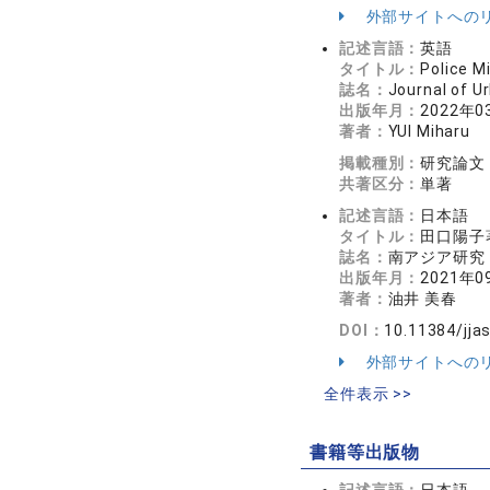
外部サイトへの
記述言語：
英語
タイトル：
Police M
誌名：
Journal of 
出版年月：
2022年0
著者：
YUI Miharu
掲載種別：
研究論文
共著区分：
単著
記述言語：
日本語
タイトル：
田口陽子
誌名：
南アジア研究 2
出版年月：
2021年0
著者：
油井 美春
DOI：
10.11384/jja
外部サイトへの
全件表示 >>
書籍等出版物