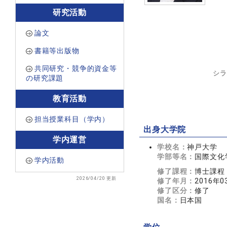
研究活動
論文
書籍等出版物
共同研究・競争的資金等
シラ
の研究課題
教育活動
担当授業科目（学内）
出身大学院
学内運営
学校名：
神戸大学
学部等名：
国際文化
学内活動
修了課程：
博士課程
2026/04/20 更新
修了年月：
2016年0
修了区分：
修了
国名：
日本国