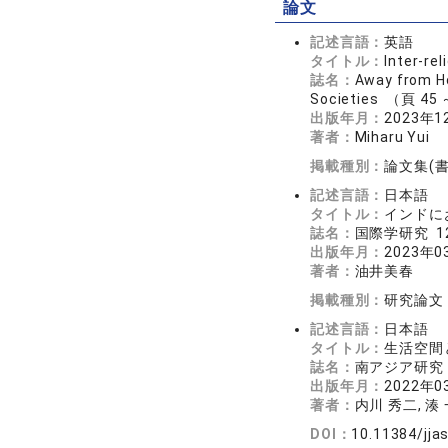
論文
記述言語：
英語
タイトル：
Inter-rel
誌名：
Away from Hom
Societies （頁 45
出版年月：
2023年1
著者：
Miharu Yui
掲載種別：
論文集(
記述言語：
日本語
タイトル：
インドに
誌名：
国際学研究 12
出版年月：
2023年0
著者：
油井美春
掲載種別：
研究論文
記述言語：
日本語
タイトル：
生活空間
誌名：
南アジア研究 2
出版年月：
2022年0
著者：
内川 秀二, 湊
DOI：
10.11384/jja