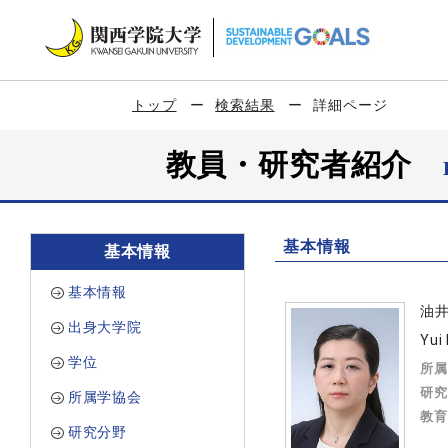
トップ
検索結果
詳細ページ
教員・研究者紹介
基本情報
基本情報
基本情報
油
出身大学院
Yui
学位
所属
研究
所属学協会
教育
研究分野