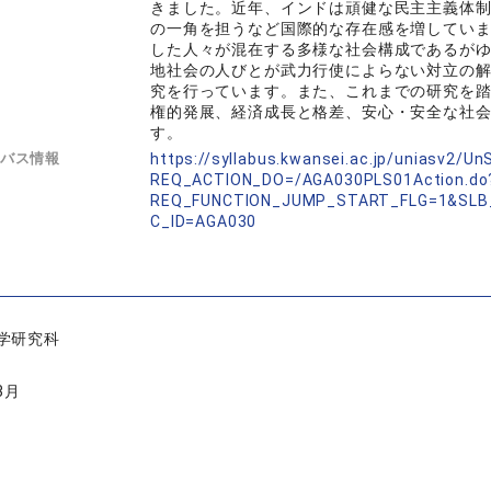
きました。近年、インドは頑健な民主主義体制
の一角を担うなど国際的な存在感を増してい
した人々が混在する多様な社会構成であるが
地社会の人びとが武力行使によらない対立の
究を行っています。また、これまでの研究を
権的発展、経済成長と格差、安心・安全な社
す。
バス情報
https://syllabus.kwansei.ac.jp/uniasv2/U
REQ_ACTION_DO=/AGA030PLS01Action.do
REQ_FUNCTION_JUMP_START_FLG=1&SLB
C_ID=AGA030
学研究科
3月