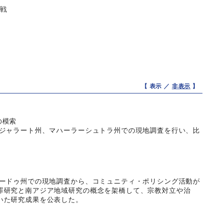
挑戦
【 表示 ／
非表示
】
の模索
ジャラート州、マハーラーシュトラ州での現地調査を行い、比
ードゥ州での現地調査から、コミュニティ・ポリシング活動が
罪研究と南アジア地域研究の概念を架橋して、宗教対立や治
いた研究成果を公表した。