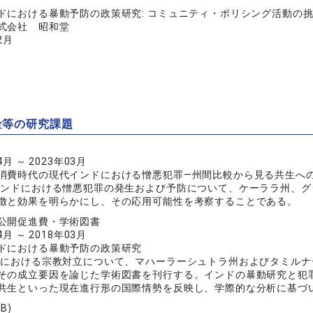
ドにおける暴動予防の政策研究: コミュニティ・ポリシング活動の
式会社 昭和堂
2月
金等の研究課題
4月 ～ 2023年03月
消費時代の現代インドにおける憎悪犯罪―州間比較から見る共生へ
インドにおける憎悪犯罪の発生および予防について、ケーララ州、グ
徴と効果を明らかにし、その応用可能性を考察することである。
公開促進費・学術図書
4月 ～ 2018年03月
ドにおける暴動予防の政策研究
ドにおける宗教対立について、マハーラーシュトラ州およびタミルナ
その成立要因を論じた学術図書を刊行する。インドの暴動研究と犯
共生といった現在進行形の国際情勢を反映し、学際的な分析に基づ
B)