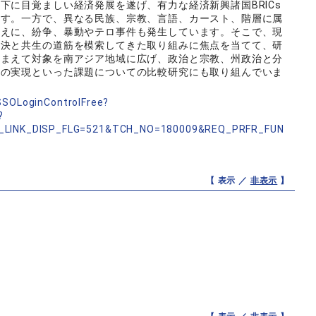
下に目覚ましい経済発展を遂げ、有力な経済新興諸国BRICs
ます。一方で、異なる民族、宗教、言語、カースト、階層に属
ゆえに、紛争、暴動やテロ事件も発生しています。そこで、現
解決と共生の道筋を模索してきた取り組みに焦点を当てて、研
踏まえて対象を南アジア地域に広げ、政治と宗教、州政治と分
会の実現といった課題についての比較研究にも取り組んでいま
nSSOLoginControlFree?
?
_LINK_DISP_FLG=521&TCH_NO=180009&REQ_PRFR_FUN
【 表示 ／
非表示
】