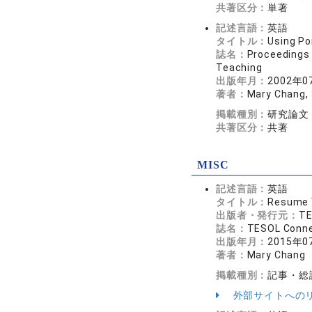
共著区分：
単著
記述言語：
英語
タイトル：
Using Po
誌名：
Proceedings 
Teaching
出版年月：
2002年0
著者：
Mary Chang,
掲載種別：
研究論文
共著区分：
共著
MISC
記述言語：
英語
タイトル：
Resume W
出版者・発行元：
TE
誌名：
TESOL Conne
出版年月：
2015年0
著者：
Mary Chang
掲載種別：
記事・総
外部サイトへの