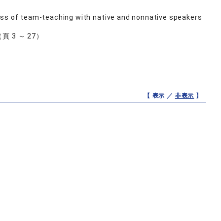
ess of team-teaching with native and nonnative speakers
 （頁 3 ～ 27）
【 表示 ／
非表示
】