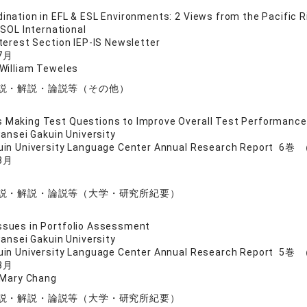
dination in EFL & ESL Environments: 2 Views from the Pacific 
SOL International
terest Section IEP-IS Newsletter
7月
William Teweles
説・解説・論説等（その他）
 Making Test Questions to Improve Overall Test Performance
ansei Gakuin University
uin University Language Center Annual Research Report 6巻
3月
説・解説・論説等（大学・研究所紀要）
ssues in Portfolio Assessment
ansei Gakuin University
uin University Language Center Annual Research Report 5巻
3月
 Mary Chang
説・解説・論説等（大学・研究所紀要）