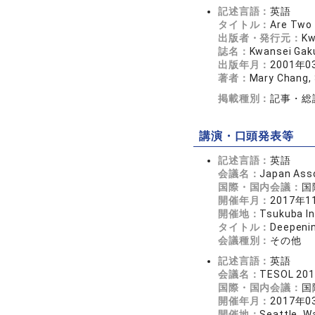
記述言語：
英語
タイトル：
Are Two 
出版者・発行元：
Kw
誌名：
Kwansei Gak
出版年月：
2001年0
著者：
Mary Chang,
掲載種別：
記事・総
講演・口頭発表等
記述言語：
英語
会議名：
Japan Asso
国際・国内会議：
国
開催年月：
2017年1
開催地：
Tsukuba In
タイトル：
Deepenin
会議種別：
その他
記述言語：
英語
会議名：
TESOL 2017
国際・国内会議：
国
開催年月：
2017年0
開催地：
Seattle, W