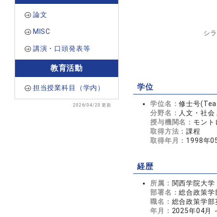
論文
MISC
シラ
講演・口頭発表等
教育活動
学位
担当授業科目（学内）
学位名：
修士号(Teach
2026/04/20 更新
分野名：
人文・社会 
授与機関名：
モント
取得方法：
課程
取得年月：
1998年0
経歴
所属：
関西学院大学
部署名：
総合政策学
職名：
総合政策学部
年月：
2025年04月