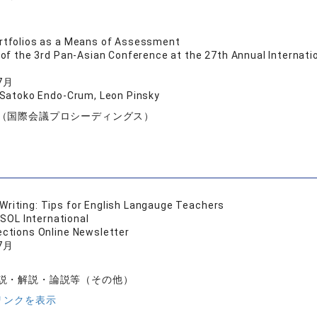
rtfolios as a Means of Assessment
of the 3rd Pan-Asian Conference at the 27th Annual Internati
7月
 Satoko Endo-Crum, Leon Pinsky
（国際会議プロシーディングス）
riting: Tips for English Langauge Teachers
SOL International
ctions Online Newsletter
7月
説・解説・論説等（その他）
リンクを表示