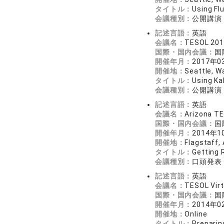
タイトル：
Using Fl
会議種別：
公開講演
記述言語：
英語
会議名：
TESOL 2017
国際・国内会議：
国
開催年月：
2017年0
開催地：
Seattle, W
タイトル：
Using Ka
会議種別：
公開講演
記述言語：
英語
会議名：
Arizona T
国際・国内会議：
国
開催年月：
2014年1
開催地：
Flagstaff, 
タイトル：
Getting 
会議種別：
口頭発表
記述言語：
英語
会議名：
TESOL Virt
国際・国内会議：
国
開催年月：
2014年0
開催地：
Online
タイトル：
Preparin