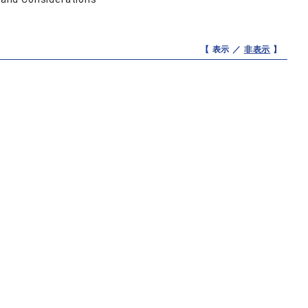
【 表示 ／
非表示
】