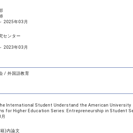
部
師
～ 2025年03月
究センター
～ 2023年03月
 / 外国語教育
the International Student Understand the American University
ns for Higher Education Series: Entrepreneurship in Stude
3月
書籍)内論文