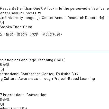
Heads Better than One?: A look into the perceived effectiven
ansei Gakuin University
uin University Language Center Annual Research Report 4巻
3月
 Satoko Endo-Crum
説・解説・論説等（大学・研究所紀要）
ciation of Language Teaching (JALT)
際会議
1月
ternational Conference Center, Tsukuba City
g Cultural Awareness through Project-Based Learning
 International Convention
際会議
3月
ashington, U.S.A.