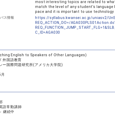
most interesting topics are related to wha
match the level of any student's language l
pace and it is important to use technology
バス情報
https://syllabus.kwansei.ac.jp/uniasv2/U
REQ_ACTION_DO=/AGA030PLS01Action.do
REQ_FUNCTION_JUMP_START_FLG=1&SLB
C_ID=AGA030
ing English to Speakers of Other Languages)
/ 外国語教育
レー国際問題研究所(アメリカ大学院)
5月
部
英語常勤講師
 ～ 継続中