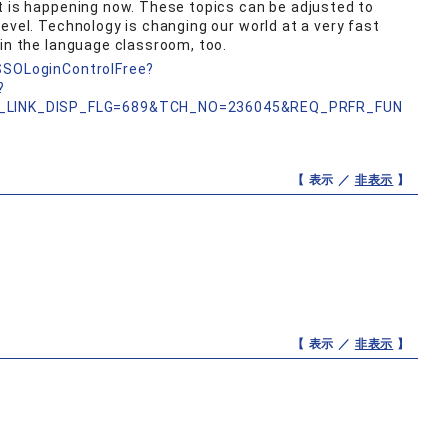
t is happening now. These topics can be adjusted to
evel. Technology is changing our world at a very fast
 in the language classroom, too.
nSSOLoginControlFree?
?
_LINK_DISP_FLG=689&TCH_NO=236045&REQ_PRFR_FUN
【 表示 ／
非表示
】
【 表示 ／
非表示
】