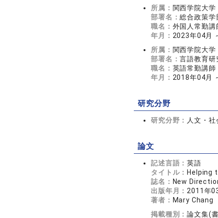
所属：
関西学院大学
部署名：
総合政策学
職名：
外国人常勤講
年月：
2023年04月 
所属：
関西学院大学
部署名：
言語教育研
職名：
英語常勤講師
年月：
2018年04月 
研究分野
研究分野：
人文・社会
論文
記述言語：
英語
タイトル：
Helping 
誌名：
New Directio
出版年月：
2011年0
著者：
Mary Chang
掲載種別：
論文集(