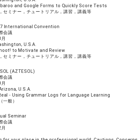
ubaroo and Google Forms to Quickly Score Tests
，セミナー，チュートリアル，講習，講義等
 International Convention
際会議
3月
ashington, U.S.A.
hoot! to Motivate and Review
，セミナー，チュートリアル，講習，講義等
ESOL (AZTESOL)
際会議
0月
Arizona, U.S.A.
Real - Using Grammar Logs for Language Learning
（一般）
ual Seminar
際会議
2月
g for your place in the professional world: Cautions, Concerns