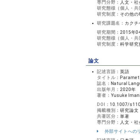
専門分野：
人文・社会
研究態様（個人・共
研究制度：
その他の
研究課題名：
カクチ
研究期間：
2015年0
研究態様（個人・共
研究制度：
科学研究
論文
記述言語：
英語
タイトル：
Paramete
誌名：
Natural Lang
出版年月：
2020年
著者：
Yusuke Iman
DOI：
10.1007/s11
掲載種別：
研究論文
共著区分：
単著
専門分野：
人文・社会
外部サイトへの