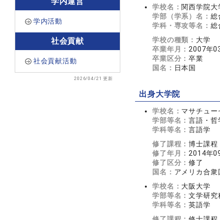
学内運営
学校名：
関西学院大
学部（学系）名：
総
学内活動
学科・専攻等名：
総
学校の種類：
大学
社会貢献
卒業年月：
2007年0
卒業区分：
卒業
社会貢献活動
国名：
日本国
2026/04/21 更新
出身大学院
学校名：
マサチュー
学部等名：
言語・哲
学科等名：
言語学
修了課程：
博士課程
修了年月：
2014年0
修了区分：
修了
国名：
アメリカ合衆
学校名：
大阪大学
学部等名：
文学研究
学科等名：
英語学
修了課程：
修士課程