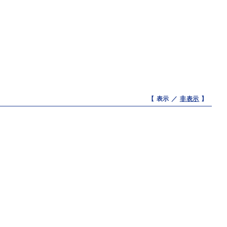
【 表示 ／
非表示
】