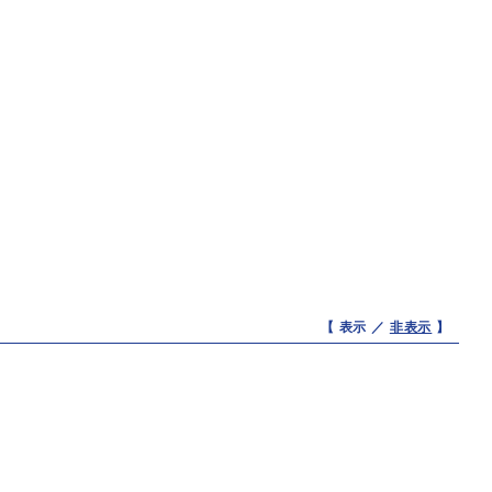
【 表示 ／
非表示
】