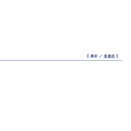
【 表示 ／
非表示
】