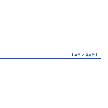
【 表示 ／
非表示
】