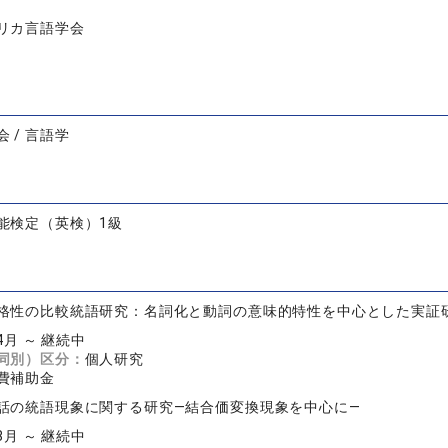
リカ言語学会
 / 言語学
能検定（英検）1級
格性の比較統語研究：名詞化と動詞の意味的特性を中心とした実証
04月 ～ 継続中
同別）区分：
個人研究
費補助金
話の統語現象に関する研究—結合価変換現象を中心に—
08月 ～ 継続中