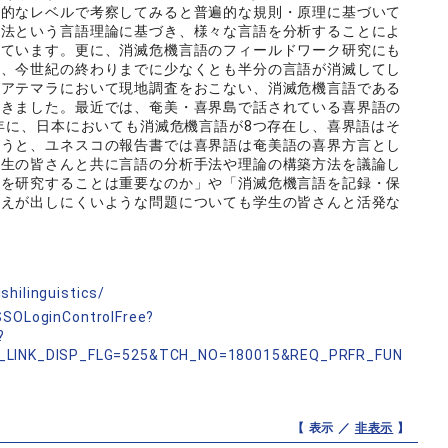
象的なレベルで考察してみると普遍的な規則・原理に基づいて
文法という言語理論に基づき、様々な言語を分析することによ
めています。更に、消滅危機言語のフィールドワーク研究にも
は、今世紀の終わりまでに少なくとも半分の言語が消滅してし
グアテマラにおいて現地調査をおこない、消滅危機言語である
てきました。最近では、奄美・喜界島で話されている喜界語の
9年に、日本においても消滅危機言語が8つ存在し、喜界語はそ
言うと、ユネスコの報告書では喜界語は奄美語の喜界方言とし
学生の皆さんと共に言語の分析手法や理論の構築方法を議論し
語を研究することは重要なのか」や「消滅危機言語を記録・保
答えが出しにくいような問題についても学生の皆さんと活発な
shilinguistics/
nSSOLoginControlFree?
?
_LINK_DISP_FLG=525&TCH_NO=180015&REQ_PRFR_FUN
【 表示 ／
非表示
】