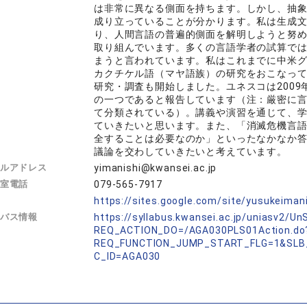
は非常に異なる側面を持ちます。しかし、抽
成り立っていることが分かります。私は生成
り、人間言語の普遍的側面を解明しようと努
取り組んでいます。多くの言語学者の試算で
まうと言われています。私はこれまでに中米
カクチケル語（マヤ語族）の研究をおこなっ
研究・調査も開始しました。ユネスコは200
の一つであると報告しています（注：厳密に
て分類されている）。講義や演習を通じて、
ていきたいと思います。また、「消滅危機言
全することは必要なのか」といったなかなか
議論を交わしていきたいと考えています。
ルアドレス
yimanishi@kwansei.ac.jp
室電話
079-565-7917
L
https://sites.google.com/site/yusukeimani
バス情報
https://syllabus.kwansei.ac.jp/uniasv2/U
REQ_ACTION_DO=/AGA030PLS01Action.do
REQ_FUNCTION_JUMP_START_FLG=1&SLB
C_ID=AGA030