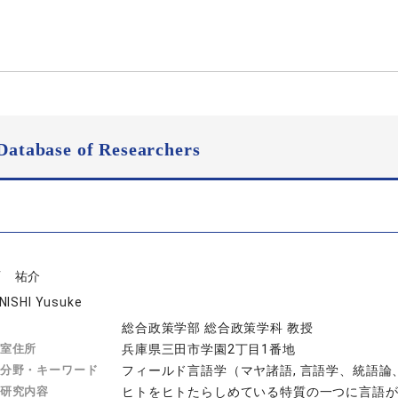
Database of Researchers
西 祐介
NISHI Yusuke
総合政策学部 総合政策学科 教授
室住所
兵庫県三田市学園2丁目1番地
分野・キーワード
フィールド言語学（マヤ諸語, 言語学、統語
研究内容
ヒトをヒトたらしめている特質の一つに言語が