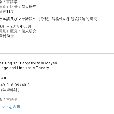
 / 言語学
同別）区分：
個人研究
研究制度
ケル語及びマヤ諸語の（分裂）能格性の形態統語論的研究
4月 ～ 2018年03月
同別）区分：
個人研究
費補助金
rizing split ergativity in Mayan
uage and Linguistic Theory
ishi
049-018-09440-9
（学術雑誌）
 / 言語学
リンクを表示