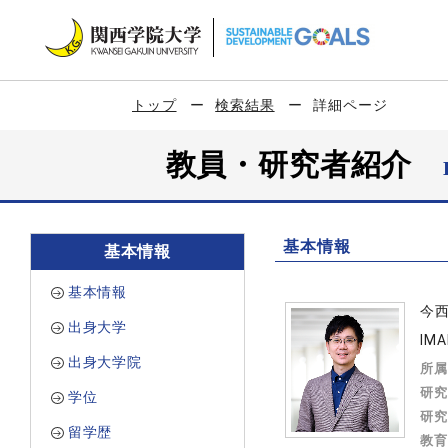
トップ
検索結果
詳細ページ
教員・研究者紹介
基本情報
基本情報
基本情報
今
出身大学
IMA
出身大学院
所属
研究
学位
研究
留学歴
教育