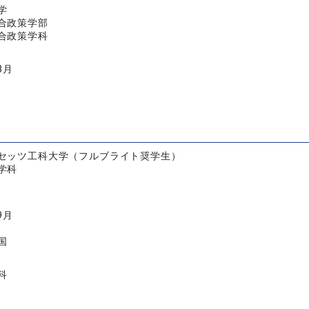
学
合政策学部
合政策学科
3月
セッツ工科大学（フルブライト奨学生）
学科
9月
国
科